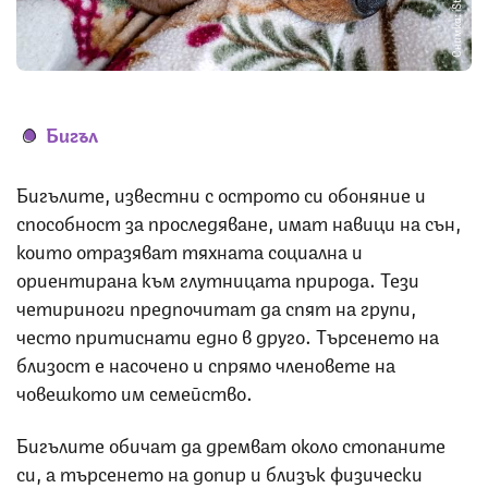
Снимка: iStock
Бигъл
Бигълите, известни с острото си обоняние и
способност за проследяване, имат навици на сън,
които отразяват тяхната социална и
ориентирана към глутницата природа. Тези
четириноги предпочитат да спят на групи,
често притиснати едно в друго. Търсенето на
близост е насочено и спрямо членовете на
човешкото им семейство.
Бигълите обичат да дремват около стопаните
си, а търсенето на допир и близък физически