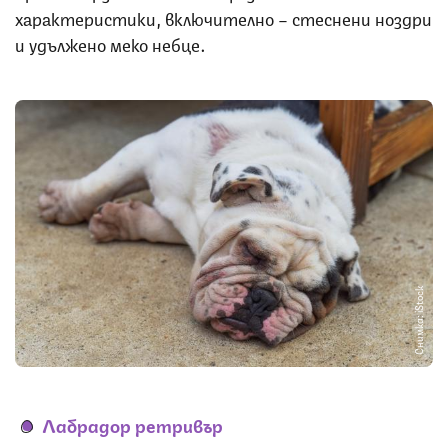
характеристики, включително – стеснени ноздри
и удължено меко небце.
Снимка: iStock
Лабрадор ретривър