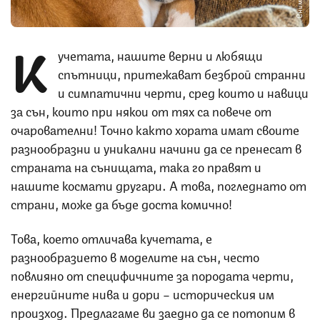
К
учетата, нашите верни и любящи
спътници, притежават безброй странни
и симпатични черти, сред които и навици
за сън, които при някои от тях са повече от
очарователни! Точно както хората имат своите
разнообразни и уникални начини да се пренесат в
страната на сънищата, така го правят и
нашите космати другари. А това, погледнато от
страни, може да бъде доста комично!
Това, което отличава кучетата, е
разнообразието в моделите на сън, често
повлияно от специфичните за породата черти,
енергийните нива и дори – историческия им
произход. Предлагаме ви заедно да се потопим в