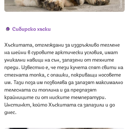
Сибирско хъски
Хъскитата, отглеждани за издръжливо теглене
на шейни в суровите арктически условия, имат
уникални навици на сън, запазени от техните
преди. Известно е, че тези кучета спят свити на
стегната топка, с опашки, покриващи носовете
им. Тази поза им позволява да запазят максимално
телесната си топлина и да предпазят
крайниците си от ниските температури.
Инстинкт, който Хъскитата са запазили и до
днес.