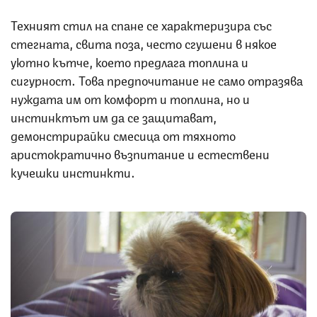
Техният стил на спане се характеризира със
стегната, свита поза, често сгушени в някое
уютно кътче, което предлага топлина и
сигурност. Това предпочитание не само отразява
нуждата им от комфорт и топлина, но и
инстинктът им да се защитават,
демонстрирайки смесица от тяхното
аристократично възпитание и естествени
кучешки инстинкти.