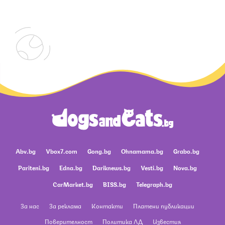
Abv.bg
Vbox7.com
Gong.bg
Ohnamama.bg
Grabo.bg
Pariteni.bg
Edna.bg
Dariknews.bg
Vesti.bg
Nova.bg
CarMarket.bg
BISS.bg
Telegraph.bg
За нас
За реклама
Контакти
Платени публикации
Поверителност
Политика ЛД
Известия