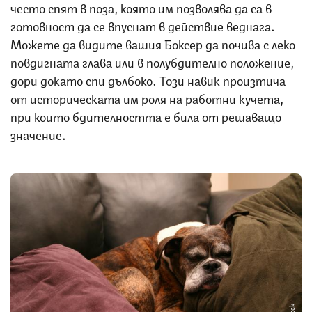
често спят в поза, която им позволява да са в
готовност да се впуснат в действие веднага.
Можете да видите вашия Боксер да почива с леко
повдигната глава или в полубдително положение,
дори докато спи дълбоко. Този навик произтича
от историческата им роля на работни кучета,
при които бдителността е била от решаващо
значение.