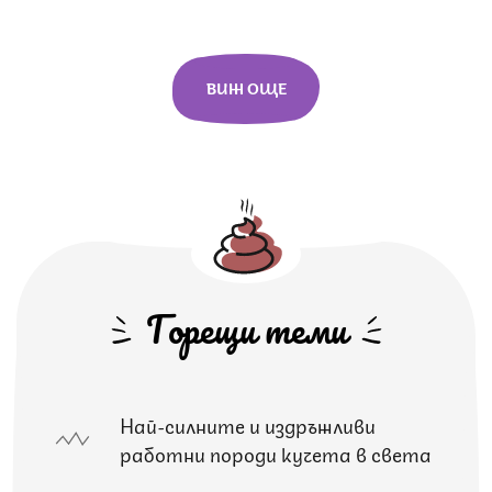
ВИЖ ОЩЕ
Горещи теми
Най-силните и издръжливи
работни породи кучета в света