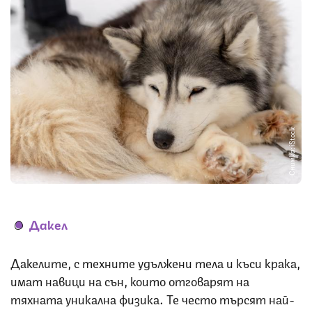
Снимка: iStock
Дакел
Дакелите, с техните удължени тела и къси крака,
имат навици на сън, които отговарят на
тяхната уникална физика. Те често търсят най-