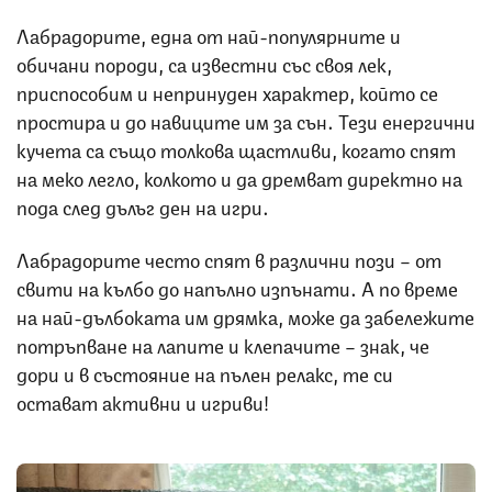
Лабрадорите, една от най-популярните и
обичани породи, са известни със своя лек,
приспособим и непринуден характер, който се
простира и до навиците им за сън. Тези енергични
кучета са също толкова щастливи, когато спят
на меко легло, колкото и да дремват директно на
пода след дълъг ден на игри.
Лабрадорите често спят в различни пози – от
свити на кълбо до напълно изпънати. А по време
на най-дълбоката им дрямка, може да забележите
потръпване на лапите и клепачите – знак, че
дори и в състояние на пълен релакс, те си
остават активни и игриви!