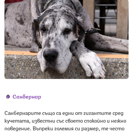
Снимка: iStock
Санбернар
Санбернарите също са едни от гигантите сред
кучетата, известни със своето спокойно и нежно
поведение. Въпреки големия си размер, те често