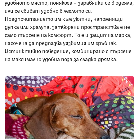
удобното място, понякога – заравяйки се в одеяла,
или се свиват удобно в леглото си.
Предпочитанието им към уютни, напомнящи
дупка или хралупа, затворени пространства е не
само търсене на комфорт. То е и защитна мярка,
насочена да предпазва уязвимия им гръбнак.
Истинктивно поведение, комбинирано с търсене
на максимално удобна поза за сладка дрямка.