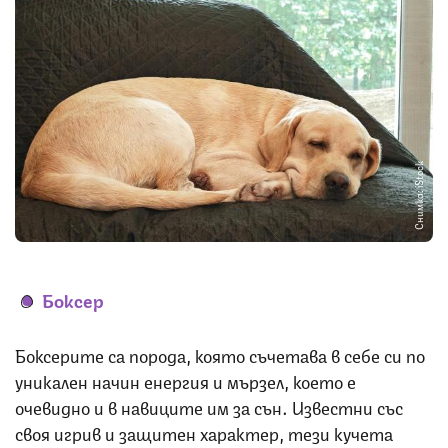
Снимка: iStock
Боксер
Боксерите са порода, която съчетава в себе си по
уникален начин енергия и мързел, което е
очевидно и в навиците им за сън. Известни със
своя игрив и защитен характер, тези кучета