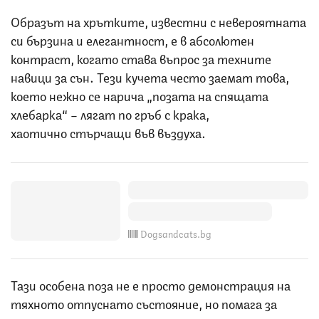
Образът на хрътките, известни с невероятната
си бързина и елегантност, е в абсолютен
контраст, когато става въпрос за техните
навици за сън. Тези кучета често заемат това,
което нежно се нарича „позата на спящата
хлебарка“ – лягат по гръб с крака,
хаотично стърчащи във въздуха.
Dogsandcats.bg
Тази особена поза не е просто демонстрация на
тяхното отпуснато състояние, но помага за