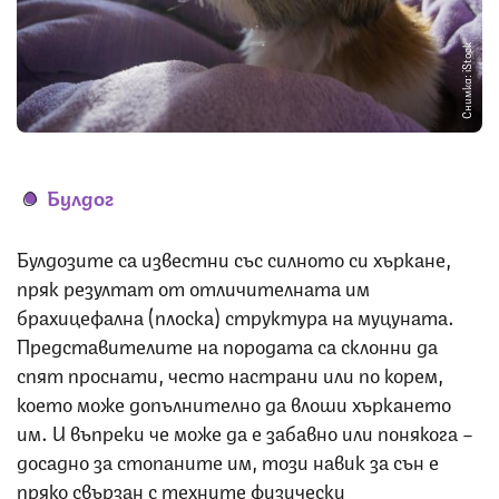
Снимка: iStock
Булдог
Булдозите са известни със силното си хъркане,
пряк резултат от отличителната им
брахицефална (плоска) структура на муцуната.
Представителите на породата са склонни да
спят проснати, често настрани или по корем,
което може допълнително да влоши хъркането
им. И въпреки че може да е забавно или понякога –
досадно за стопаните им, този навик за сън е
пряко свързан с техните физически