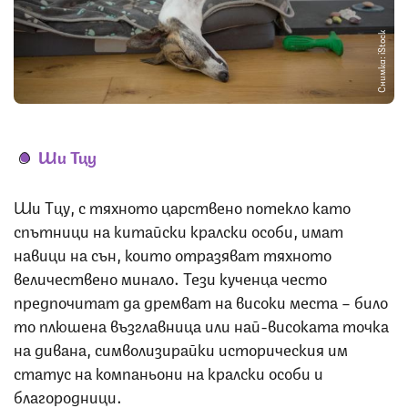
Снимка: iStock
Ши Тцу
Ши Тцу, с тяхното царствено потекло като
спътници на китайски кралски особи, имат
навици на сън, които отразяват тяхното
величествено минало. Тези кученца често
предпочитат да дремват на високи места – било
то плюшена възглавница или най-високата точка
на дивана, символизирайки историческия им
статус на компаньони на кралски особи и
благородници.