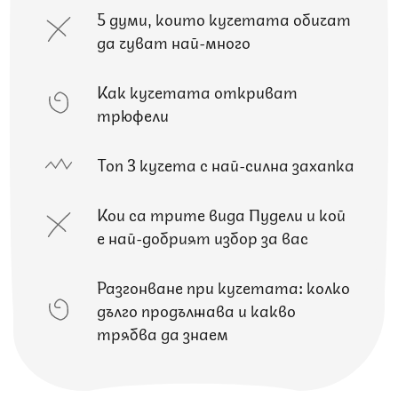
5 думи, които кучетата обичат
да чуват най-много
Как кучетата откриват
трюфели
Топ 3 кучета с най-силна захапка
Кои са трите вида Пудели и кой
е най-добрият избор за вас
Разгонване при кучетата: колко
дълго продължава и какво
трябва да знаем