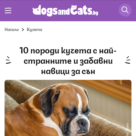
Начало
Кучета
10 породи кучета с най-
странните и забавни
навици за сън
Снимка: iStock