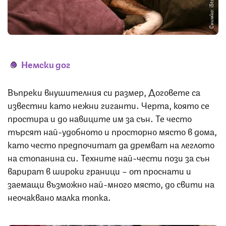
Снимка: iStock
Немски дог
Въпреки внушителния си размер, Договете са
известни като нежни гиганти. Черта, която се
простира и до навиците им за сън. Те често
търсят най-удобното и просторно място в дома,
като често предпочитат да дремват на леглото
на стопанина си. Техните най-чести пози за сън
варират в широки граници – от проснати и
заемащи възможно най-много място, до свити на
неочаквано малка топка.