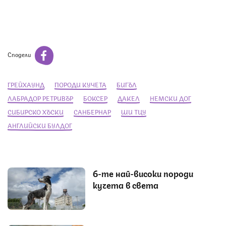
Сподели
ГРЕЙХАУНД
ПОРОДИ КУЧЕТА
БИГЪЛ
ЛАБРАДОР РЕТРИВЪР
БОКСЕР
ДАКЕЛ
НЕМСКИ ДОГ
СИБИРСКО ХЪСКИ
САНБЕРНАР
ШИ ТЦУ
АНГЛИЙСКИ БУЛДОГ
6-те най-високи породи
кучета в света