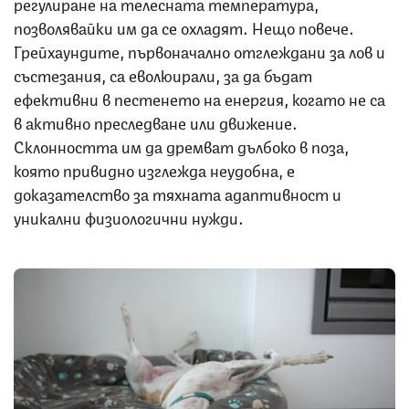
регулиране на телесната температура,
позволявайки им да се охладят. Нещо повече.
Грейхаундите, първоначално отглеждани за лов и
състезания, са еволюирали, за да бъдат
ефективни в пестенето на енергия, когато не са
в активно преследване или движение.
Склонността им да дремват дълбоко в поза,
която привидно изглежда неудобна, е
доказателство за тяхната адаптивност и
уникални физиологични нужди.