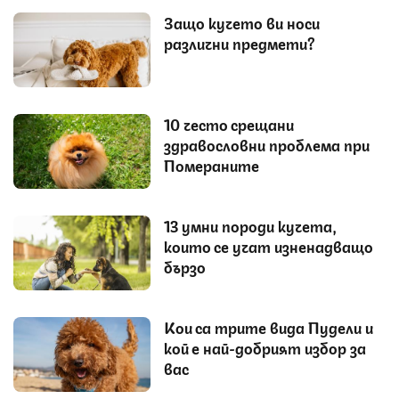
Защо кучето ви носи
различни предмети?
10 често срещани
здравословни проблема при
Помераните
13 умни породи кучета,
които се учат изненадващо
бързо
Кои са трите вида Пудели и
кой е най-добрият избор за
вас