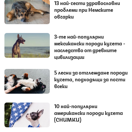
13 най-чести здравословни
проблеми при Немските
овчарки
3-те най-популярни
мексикански породи кучета -
наследство от древните
цивилизации
5 лесни за отглеждане породи
кучета, подходящи за почти
всеки
10 най-популярни
американски породи кучета
(СНИМКИ)