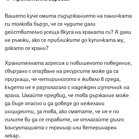
Вашето куче омита съдържанието на паничката
си толкова бързо, че се чудите дали
действително усеща вкуса на храната си? А дали
не ръмжи, ако се приближите до купичката му,
докато се храни?
Хранителната агресия и повишеното поведение,
свързано с опазване на ресурсите може да са
признаци, че четириногото е живяло в среда,
където не е разполагало с надежден източник на
храна. Имайте предвид, че това държание може
да бъде опасно и да доведе до нежелани
инциденти, за това, ако смятате, че не е по
силите ви да се справите, не отлагайте дълго
консултацията с треньор или ветеринарен
лекар.