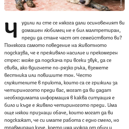
Ч
удили ли сте се някога дали осиновеният ви
домашен любимец не е бил малтретиран,
преди да стане част от семейството ви?
Понякога самото поведение на животното
подсказва, че е преживяло насилие и прекомерен
стрес: може да подскача при всеки звук, да се
свива, ако вдигнете по-рязко ръка, вземете
вестника или повишите тон. Често
служителите в приюта, които са се грижили за
четириногото преди вас, могат да ви дадат
необходимата информация в каква ситуация е
било и къде е живяло четириногото преди. Има
още някои признаци обаче, които могат да ви
подскажат, че си имате работа с едно смело, но
травмирано куче, което има нужда от обич и