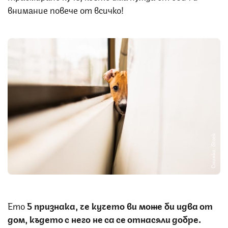
внимание повече от всичко!
Снимка: iStock
Ето
5 признака, че кучето ви може би идва от
дом, където с него не са се отнасяли добре.