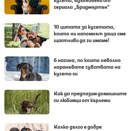
сериала „Бриджъртън“
10 цитата за кучетата,
които ни напомнят защо сме
щастливи да ги имаме!
6 начина, по които неволно
наранявате чувствата на
кучето си
Как да предпазим домашните
си любимци от кърлежи
Колко дълго е добре