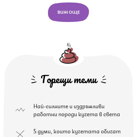
ВИЖ ОЩЕ
Горещи теми
Най-силните и издръжливи
работни породи кучета в света
5 думи, които кучетата обичат