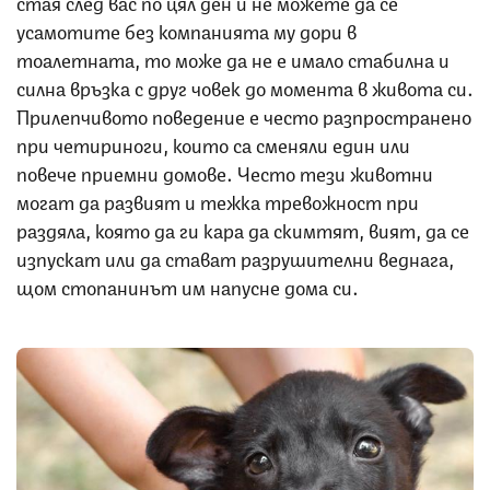
стая след вас по цял ден и не можете да се
усамотите без компанията му дори в
тоалетната, то може да не е имало стабилна и
силна връзка с друг човек до момента в живота си.
Прилепчивото поведение е често разпространено
при четириноги, които са сменяли един или
повече приемни домове. Често тези животни
могат да развият и тежка тревожност при
раздяла, която да ги кара да скимтят, вият, да се
изпускат или да стават разрушителни веднага,
щом стопанинът им напусне дома си.