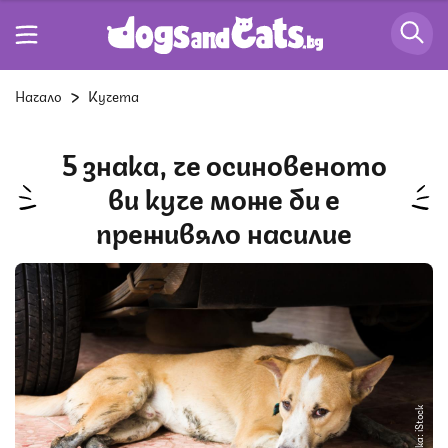
Начало
Кучета
5 знака, че осиновеното
ви куче може би е
преживяло насилие
Снимка: iStock