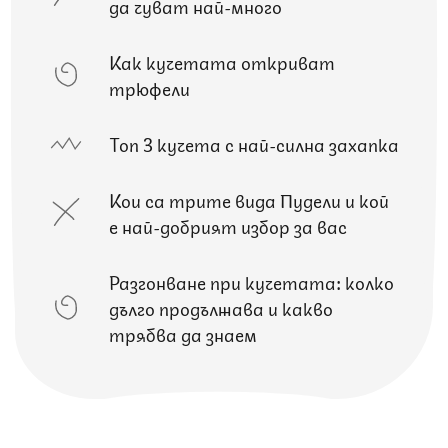
да чуват най-много
Как кучетата откриват
трюфели
Топ 3 кучета с най-силна захапка
Кои са трите вида Пудели и кой
е най-добрият избор за вас
Разгонване при кучетата: колко
дълго продължава и какво
трябва да знаем