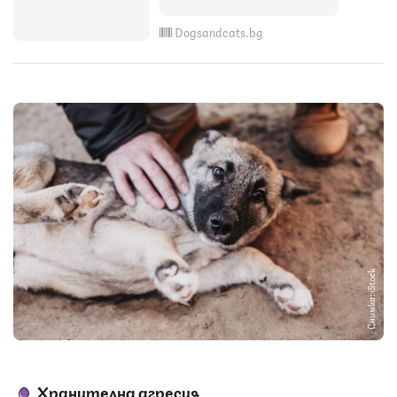
Dogsandcats.bg
Снимка: iStock
Хранителна агресия