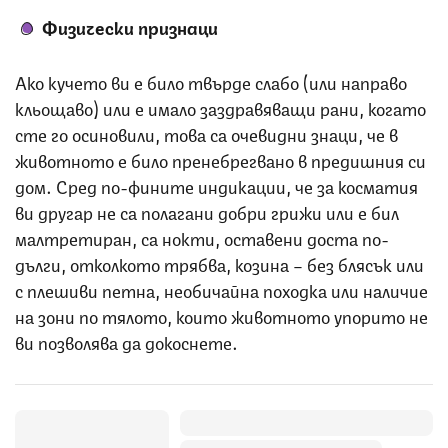
Физически признаци
Ако кучето ви е било твърде слабо (или направо
кльощаво) или е имало заздравяващи рани, когато
сте го осиновили, това са очевидни знаци, че в
животното е било пренебрегвано в предишния си
дом. Сред по-фините индикации, че за косматия
ви другар не са полагани добри грижи или е бил
малтретиран, са нокти, оставени доста по-
дълги, отколкото трябва, козина – без блясък или
с плешиви петна, необичайна походка или наличие
на зони по тялото, които животното упорито не
ви позволява да докоснете.