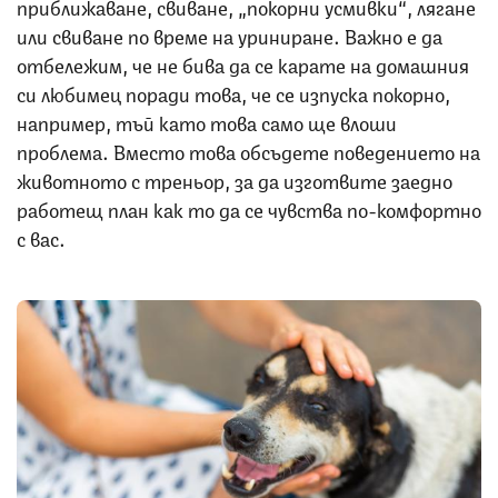
приближаване, свиване, „покорни усмивки“, лягане
или свиване по време на уриниране. Важно е да
отбележим, че не бива да се карате на домашния
си любимец поради това, че се изпуска покорно,
например, тъй като това само ще влоши
проблема. Вместо това обсъдете поведението на
животното с треньор, за да изготвите заедно
работещ план как то да се чувства по-комфортно
с вас.