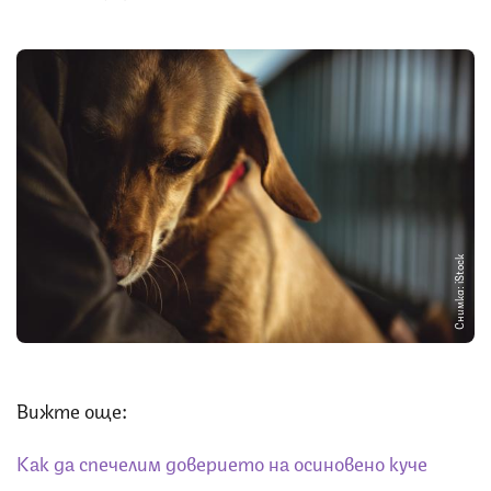
Снимка: iStock
Вижте още:
Как да спечелим доверието на осиновено куче