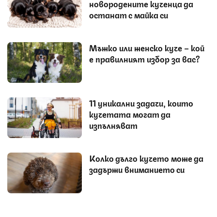
новородените кученца да
останат с майка си
Мъжко или женско куче – кой
е правилният избор за вас?
11 уникални задачи, които
кучетата могат да
изпълняват
Колко дълго кучето може да
задържи вниманието си