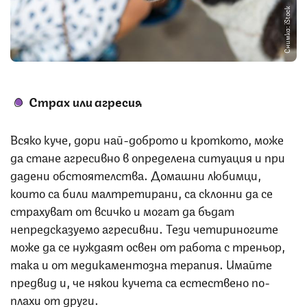
Снимка: iStock
Страх или агресия
Всяко куче, дори най-доброто и кроткото, може
да стане агресивно в определена ситуация и при
дадени обстоятелства. Домашни любимци,
които са били малтретирани, са склонни да се
страхуват от всичко и могат да бъдат
непредсказуемо агресивни. Тези четириногите
може да се нуждаят освен от работа с треньор,
така и от медикаментозна терапия. Имайте
предвид и, че някои кучета са естествено по-
плахи от други.