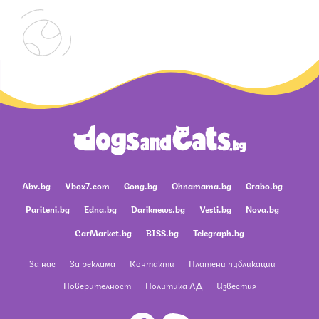
Abv.bg
Vbox7.com
Gong.bg
Ohnamama.bg
Grabo.bg
Pariteni.bg
Edna.bg
Dariknews.bg
Vesti.bg
Nova.bg
CarMarket.bg
BISS.bg
Telegraph.bg
За нас
За реклама
Контакти
Платени публикации
Поверителност
Политика ЛД
Известия