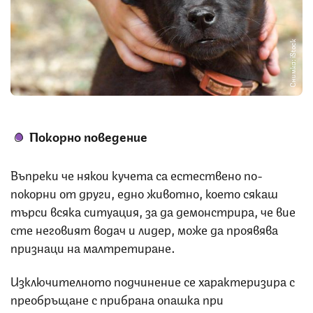
Снимка: iStock
Покорно поведение
Въпреки че някои кучета са естествено по-
покорни от други, едно животно, което сякаш
търси всяка ситуация, за да демонстрира, че вие
сте неговият водач и лидер, може да проявява
признаци на малтретиране.
Изключителното подчинение се характеризира с
преобръщане с прибрана опашка при