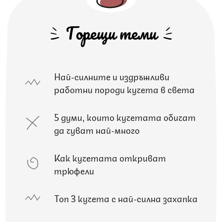
Горещи теми
Най-силните и издръжливи
работни породи кучета в света
5 думи, които кучетата обичат
да чуват най-много
Как кучетата откриват
трюфели
Топ 3 кучета с най-силна захапка