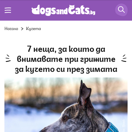
Начало
Кучета
7 неща, за които да
внимавате при грижите
за кучето си през зимата
Снимка: iStock