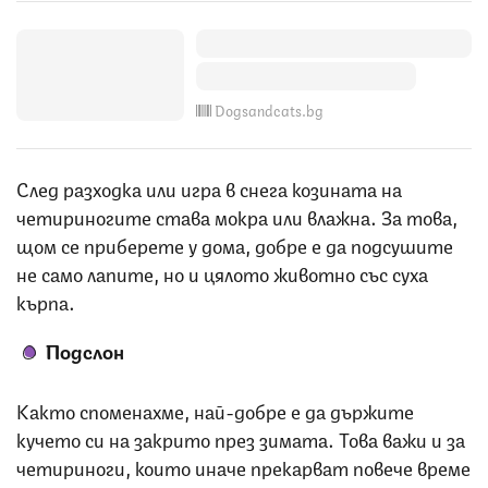
Dogsandcats.bg
След разходка или игра в снега козината на
четириногите става мокра или влажна. За това,
щом се приберете у дома, добре е да подсушите
не само лапите, но и цялото животно със суха
кърпа.
Подслон
Както споменахме, най-добре е да държите
кучето си на закрито през зимата. Това важи и за
четириноги, които иначе прекарват повече време