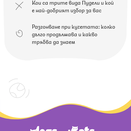
Кои са трите вида Пудели и кой
е най-добрият избор за вас
Разгонване при кучетата: колко
дълго продължава и какво
трябва да знаем