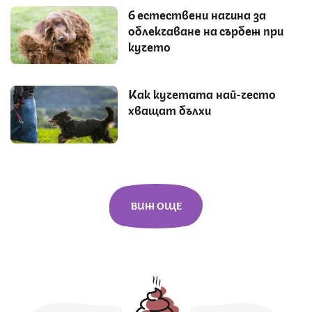
6 естествени начина за
облекчаване на сърбеж при
кучето
Как кучетата най-често
хващат бълхи
ВИЖ ОЩЕ