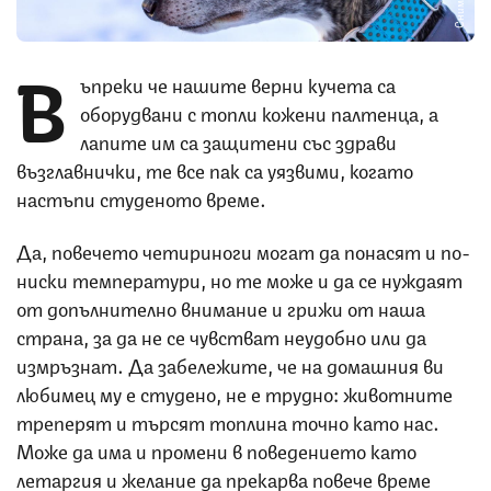
В
ъпреки че нашите верни кучета са
оборудвани с топли кожени палтенца, а
лапите им са защитени със здрави
възглавнички, те все пак са уязвими, когато
настъпи студеното време.
Да, повечето четириноги могат да понасят и по-
ниски температури, но те може и да се нуждаят
от допълнително внимание и грижи от наша
страна, за да не се чувстват неудобно или да
измръзнат. Да забележите, че на домашния ви
любимец му е студено, не е трудно: животните
треперят и търсят топлина точно като нас.
Може да има и промени в поведението като
летаргия и желание да прекарва повече време