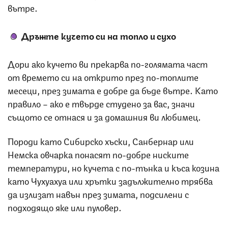
вътре.
Дръжте кучето си на топло и сухо
Дори ако кучето ви прекарва по-голямата част
от времето си на открито през по-топлите
месеци, през зимата е добре да бъде вътре. Като
правило – ако е твърде студено за вас, значи
същото се отнася и за домашния ви любимец.
Породи като Сибирско хъски, Санбернар или
Немска овчарка понасят по-добре ниските
температури, но кучета с по-тънка и къса козина
като Чухуахуа или хрътки задължително трябва
да излизат навън през зимата, подсилени с
подходящо яке или пуловер.