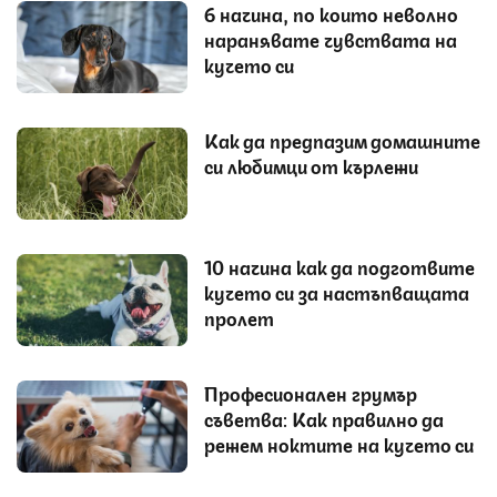
6 начина, по които неволно
наранявате чувствата на
кучето си
Как да предпазим домашните
си любимци от кърлежи
10 начина как да подготвите
кучето си за настъпващата
пролет
Професионален грумър
съветва: Как правилно да
режем ноктите на кучето си