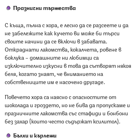
Празнични тържества
С къща, пълна с хора, е лесно да се разсеете и да
не забележите как кучето ви може би търси
своите начини да се включи в забавата.
Откраднати лакомства, кокалчета, ровене в
боклука – домашните ни любимци са
изключително изкусни в това да сътворят някоя
беля, когато знаят, че вниманието на
собствениците им е насочено другаде.
Повечето хора са наясно с опасностите от
шоколада и гроздето, но не бива да пропускаме и
празничните лакомства със стафиди и бонбони
без захар (които често съдържат ксилитол).
Бълхи и кърлежи