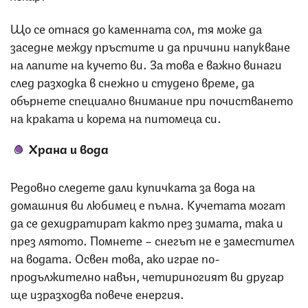
Що се отнася до каменната сол, тя може да
заседне между пръстите и да причини напукване
на лапите на кучето ви. За това е важно винаги
след разходка в снежно и студено време, да
обърнете специално внимание при почистването
на краката и корема на питомеца си.
Храна и вода
Редовно следете дали купичката за вода на
домашния ви любимец е пълна. Кучетата могат
да се дехидратират както през зимата, така и
през лятото. Помнете – снегът не е заместител
на водата. Освен това, ако играе по-
продължително навън, четириногият ви другар
ще изразходва повече енергия.