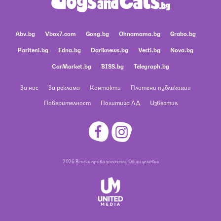
Abv.bg
Vbox7.com
Gong.bg
Ohnamama.bg
Grabo.bg
Pariteni.bg
Edna.bg
Dariknews.bg
Vesti.bg
Nova.bg
CarMarket.bg
BISS.bg
Telegraph.bg
За нас
За реклама
Контакти
Платени публикации
Поверителност
Политика ЛД
Известия
2026 Всички права запазени.
Общи условия