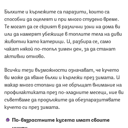
Бълхите и кърлежите са паразити, които са
способни да оцелеят и при много студено време.
Те могат да се скрият в различни зони на дома ви
или да намерят убежище в топлите тела на диви
животни като катерици. И, разбира се, само
чакат някой по-топъл зимен ден, за да станат
активни отново.
Всички тези възможности означават, че кучето
ви може да хване бълхи и кърлежи през зимата. И
макар много стопани да не обръщат внимание на
профилактиката през по-хладните месеци, ние ви
съветваме да продължите да обезпаразитявате
кучето си през зимата.
По-възрастните кучета имат своите
нужди