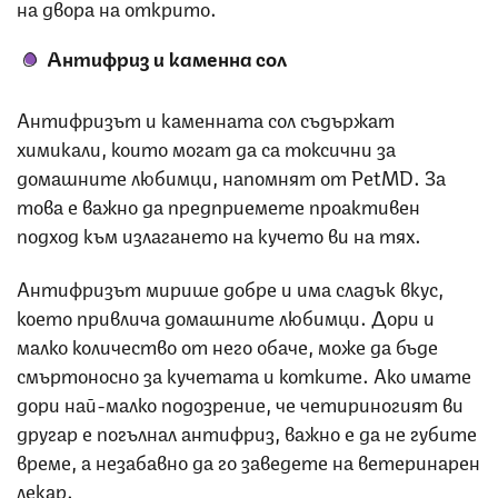
на двора на открито.
Антифриз и каменна сол
Антифризът и каменната сол съдържат
химикали, които могат да са токсични за
домашните любимци, напомнят от PetMD. За
това е важно да предприемете проактивен
подход към излагането на кучето ви на тях.
Антифризът мирише добре и има сладък вкус,
което привлича домашните любимци. Дори и
малко количество от него обаче, може да бъде
смъртоносно за кучетата и котките. Ако имате
дори най-малко подозрение, че четириногият ви
другар е погълнал антифриз, важно е да не губите
време, а незабавно да го заведете на ветеринарен
лекар.