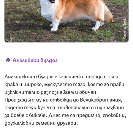
Снимка: iStock
Английски булдог
Английският булдог е класическа порода с къси
крака и широко, мускулесто тяло, което го прави
изключително разпознаваем и обичан.
Произходът му ни отвежда до Великобритания,
където тези кучета първоначално са използвани
за боеве с бикове. Днес те са предимно, спокойни,
дружелюбни семейни другари.