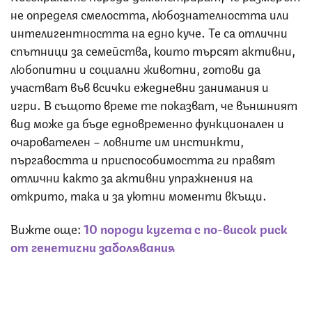
не определя смелостта, любознателността или
интелигентността на едно куче. Те са отлични
спътници за семейства, които търсят активни,
любопитни и социални животни, готови да
участват във всички ежедневни занимания и
игри. В същото време те показват, че външният
вид може да бъде едновременно функционален и
очарователен – ловните им инстинкти,
пъргавостта и приспособимостта ги правят
отлични както за активни упражнения на
открито, така и за уютни моменти вкъщи.
Вижте още:
10 породи кучета с по-висок риск
от генетични заболявания