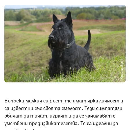
Снимка: iStock
Въпреки малкия си ръст, те имат ярка личност и
са известни със своята смелост. Тези симпатяги
обичат да тичат, играят и да се занимават с
умствени предизвикателства. Те са идеални за