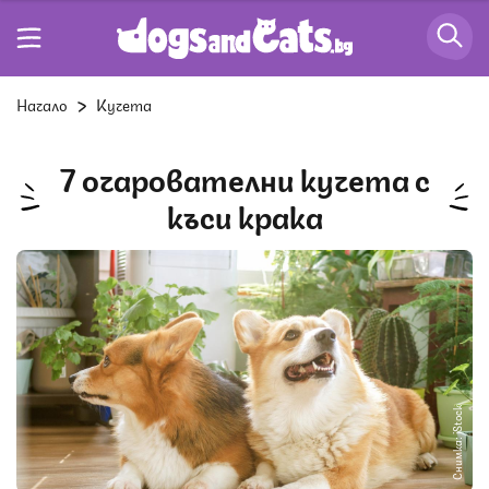
Начало
Кучета
7 очарователни кучета с
къси крака
Снимка: iStock