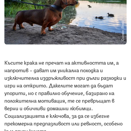
Снимка: iStock
Късите крака не пречат на активността им, а
напротив – дават им уникална походка и
изключителна издръжливост при дълги разходки и
игри на открито. Дакелите могат да бъдат
упорити, но с правилно обучение, базирано на
положителна мотивация, те се превръщат в
верни и обичливи домашни любимци.
Социализацията е ключова, за да се избегне
прекомерна предпазливост или ревност, особено
към други кучета.