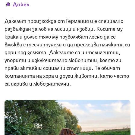
Дакел
Дакелът произхожда от Германия и е специално
развъждан за лов на лисици и язовци. Късите му
крака и дълго тяло му позволяват лесно да се
вмъква с тесни тунели и да преследва плячката си
дори под земята. Дакелите са интелигентни,
упорити и изключително любопитни, което ги
прави активни социални спътници. Те обичат
компанията на хора и други животни, като често
са игриви и любознателни.