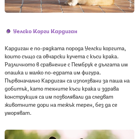
Уелско Корги Кардиган
Кардиган е по-рядката порода Уелски коргита,
които също са овчарски кучета с къси крака.
Различното в сравнение с Пембрук е дългата им
опашка и малко по-едрата им фигура.
Първоначално Кардиган са използвани за паша на
добитък, като техните къси крака и здрава
конструкция са им позволявали да следват
животните дори на тежък терен, без да се
уморяват.