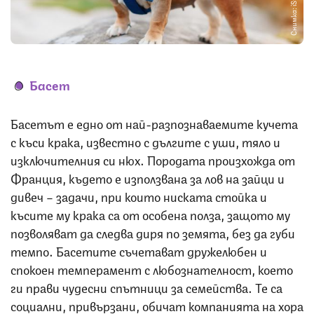
Снимка: iStock
Басет
Басетът е едно от най-разпознаваемите кучета
с къси крака, известно с дългите с уши, тяло и
изключителния си нюх. Породата произхожда от
Франция, където е използвана за лов на зайци и
дивеч – задачи, при които ниската стойка и
късите му крака са от особена полза, защото му
позволяват да следва диря по земята, без да губи
темпо. Басетите съчетават дружелюбен и
спокоен темперамент с любознателност, което
ги прави чудесни спътници за семейства. Те са
социални, привързани, обичат компанията на хора