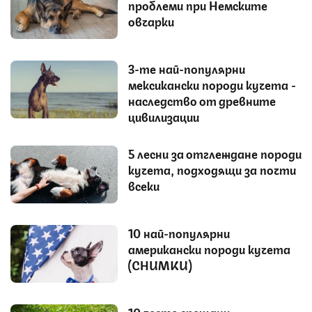
проблеми при Немските
овчарки
3-те най-популярни
мексикански породи кучета -
наследство от древните
цивилизации
5 лесни за отглеждане породи
кучета, подходящи за почти
всеки
10 най-популярни
американски породи кучета
(СНИМКИ)
10 често срещани