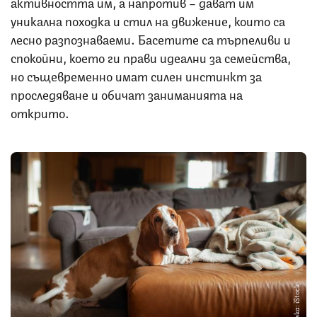
активността им, а напротив – дават им
уникална походка и стил на движение, които са
лесно разпознаваеми. Басетите са търпеливи и
спокойни, което ги прави идеални за семейства,
но същевременно имат силен инстинкт за
проследяване и обичат заниманията на
открито.
Снимка: iStock