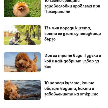
здравословни проблема при
Помераните
13 умни породи кучета,
които се учат изненадващо
бързо
Кои са трите вида Пудели и
кой е най-добрият избор за
вас
10 породи кучета, които
обичат водата, калта и
забавленията на открито