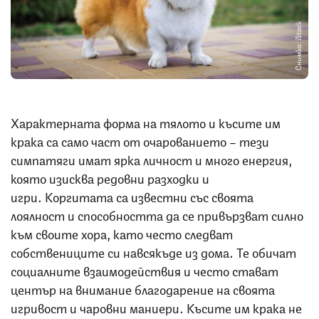
Снимка: iStock
Характерната форма на тялото и късите им
крака са само част от очарованието – тези
симпатяги имат ярка личност и много енергия,
която изисква редовни разходки и
игри. Коргитата са известни със своята
лоялност и способността да се привързват силно
към своите хора, като често следват
собствениците си навсякъде из дома. Те обичат
социалните взаимодействия и често стават
център на внимание благодарение на своята
игривост и чаровни маниери. Късите им крака не