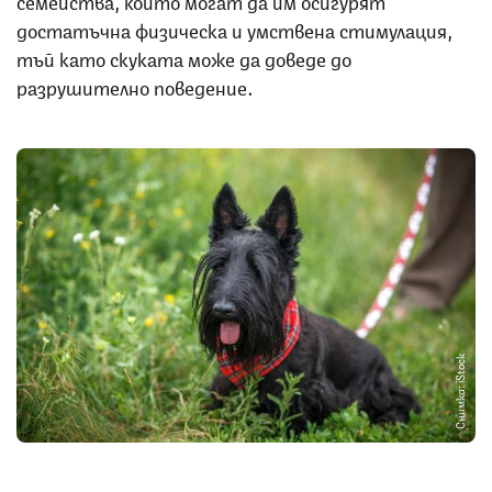
семейства, които могат да им осигурят
достатъчна физическа и умствена стимулация,
тъй като скуката може да доведе до
разрушително поведение.
Снимка: iStock