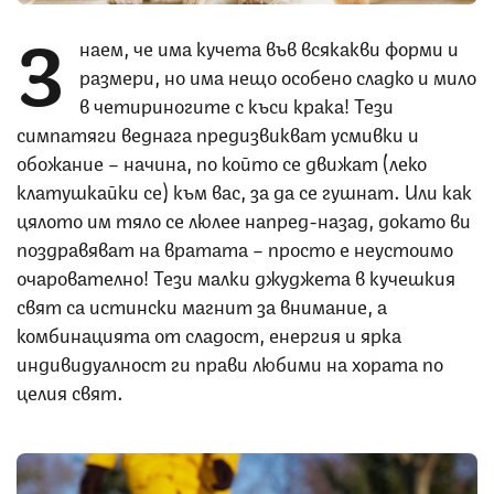
З
наем, че има кучета във всякакви форми и
размери, но има нещо особено сладко и мило
в четириногите с къси крака! Тези
симпатяги веднага предизвикват усмивки и
обожание – начина, по който се движат (леко
клатушкайки се) към вас, за да се гушнат… Или как
цялото им тяло се люлее напред-назад, докато ви
поздравяват на вратата – просто е неустоимо
очарователно! Тези малки джуджета в кучешкия
свят са истински магнит за внимание, а
комбинацията от сладост, енергия и ярка
индивидуалност ги прави любими на хората по
целия свят.