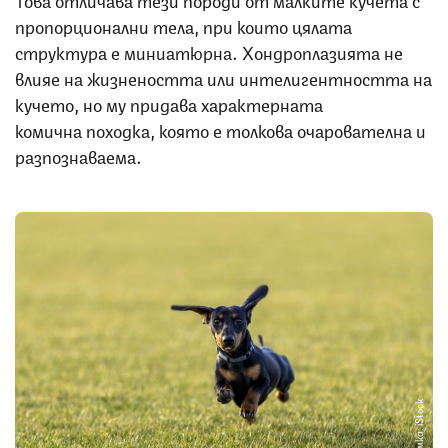
пропорционални тела, при които цялата
структура е миниатюрна. Хондроплазията не
влияе на жизнеността или интелигентността на
кучето, но му придава характерната
комична походка, която е толкова очарователна и
разпознаваема.
Снимка: iStock