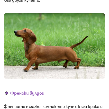
Снимка: iStock
Френски булдог
Френчито е малко, компактно куче с къси крака и