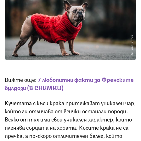
Снимка: iStock
Вижте още:
7 любопитни факти за Френските
булдози (В СНИМКИ)
Кучетата с къси крака притежават уникален чар,
който ги отличава от всички останали породи.
Всяко от тях има свой уникален характер, който
пленява сърцата на хората. Късите крака не са
пречка, а по-скоро отличителен белег, който