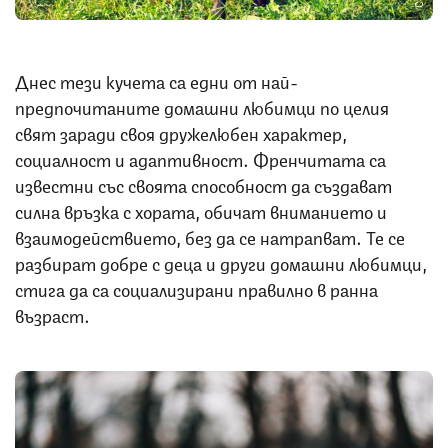
Днес тези кучета са едни от най-
предпочитаните домашни любимци по целия
свят заради своя дружелюбен характер,
социалност и адаптивност. Френчитата са
известни със своята способност да създават
силна връзка с хората, обичат вниманието и
взаимодействието, без да се натрапват. Те се
разбират добре с деца и други домашни любимци,
стига да са социализирани правилно в ранна
възраст.