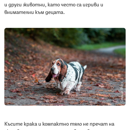
и други животни, като често са игриви и
внимателни към децата.
Снимка: iStock
Късите крака и компактно тяло не пречат на