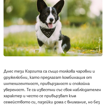
Снимка: iStock
Днес тези Коргита са също толкова чаровни и
дружелюбни, като предлагат комбинация от
интелигентност, привързаност и спокойна
увереност. Те са известни със своя наблюдателен
характер и често се привързват към
семейството си, пазейки дома с внимание, но без