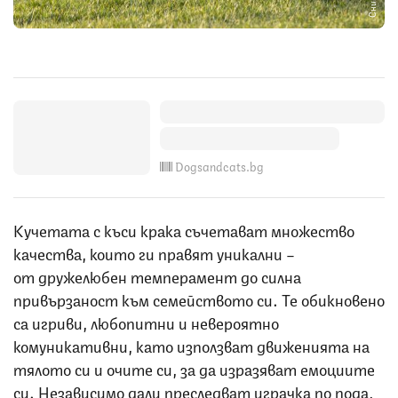
Dogsandcats.bg
Кучетата с къси крака съчетават множество
качества, които ги правят уникални –
от дружелюбен темперамент до силна
привързаност към семейството си. Те обикновено
са игриви, любопитни и невероятно
комуникативни, като използват движенията на
тялото си и очите си, за да изразяват емоциите
си. Независимо дали преследват играчка по пода,