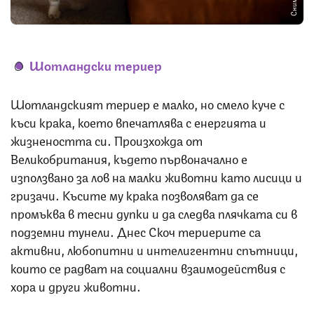
Шотландски териер
Шотландският териер е малко, но смело куче с
къси крака, което впечатлява с енергията и
жизнеността си. Произхожда от
Великобритания, където първоначално е
използвано за лов на малки животни като лисици и
гризачи. Късите му крака позволяват да се
промъква в тесни дупки и да следва плячката си в
подземни тунели. Днес Скоч териерите са
активни, любопитни и интелигентни спътници,
които се радват на социални взаимодействия с
хора и други животни.