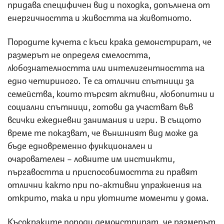
придава специфичен вид и походка, допълнена от
енергичността и живостта на животното.
Породите кучета с къси крака демонстрират, че
размерът не определя смелостта,
любознателността или интелигентността на
едно четириного. Те са отлични спътници за
семейства, които търсят активни, любопитни и
социални спътници, готови да участват във
всички ежедневни занимания и игри. В същото
време те показват, че външният вид може да
бъде едновременно функционален и
очарователен – ловните им инстинкти,
пъргавостта и приспособимостта ги правят
отлични както при по-активни упражнения на
открито, така и при уютните моменти у дома.
Късокраките породи демонстрират, че размерът