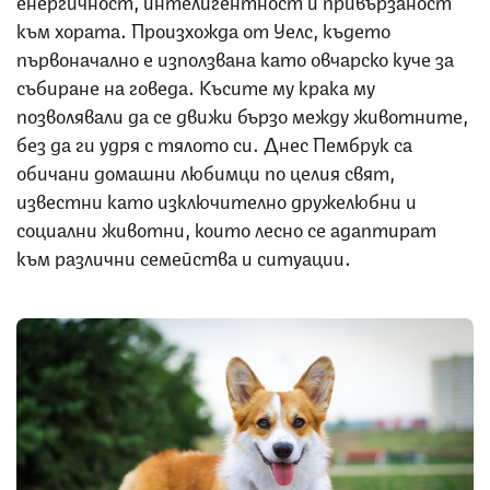
към хората. Произхожда от Уелс, където
първоначално е използвана като овчарско куче за
събиране на говеда. Късите му крака му
позволявали да се движи бързо между животните,
без да ги удря с тялото си. Днес Пембрук са
обичани домашни любимци по целия свят,
известни като изключително дружелюбни и
социални животни, които лесно се адаптират
към различни семейства и ситуации.