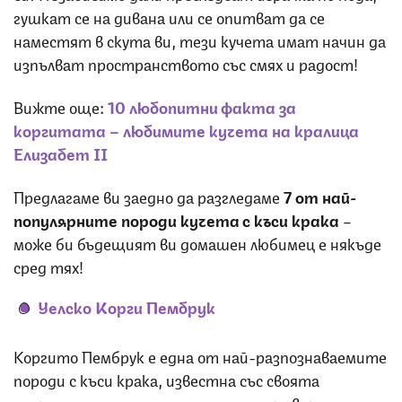
гушкат се на дивана или се опитват да се
наместят в скута ви, тези кучета имат начин да
изпълват пространството със смях и радост!
Вижте още:
10 любопитни факта за
коргитата – любимите кучета на кралица
Елизабет II
Предлагаме ви заедно да разгледаме
7 от най-
популярните породи кучета с къси крака
–
може би бъдещият ви домашен любимец е някъде
сред тях!
Уелско Корги Пембрук
Коргито Пембрук е една от най-разпознаваемите
породи с къси крака, известна със своята
енергичност, интелигентност и привързаност