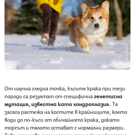
Снимка: iStock
От научна гледна точка, късите крака при тези
породи са резултат от специфична
генетична
мутация, известна като хондроплазия
. Тя
засяга растежа на костите в крайниците, което
води до по-къси от обичайното крака, докато
торсът и тялото остават с нормални размери.
Това отличава тези породи от малките кучета с