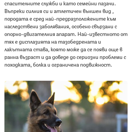
спасителните служби и като семейни пазачи.
Въпреки силния си и атлетичен външен вид ,
породата е сред най-предразположените към
наследствени заболявания, особено свързани с
опорно-двигателния апарат. Най-известното от
тях е дисплазията на тазобедрената и
лакътната става, която може да се появи още в
ранна възраст и да доведе до сериозни проблеми с
походката, болка и ограничена подвижност.