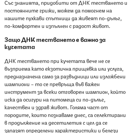
Със знанията, придобити от ДНК тестването и
постоянните грижи, можем да помогнем на
нашите пухкави спътници да живеят по-дълъг,
по-комфортен и изпълнен с радост живот.
Защо ДНК тестването е важно за
кучетата
ДНК тестването при кучетата вече не се
възприема като екзотична прищявка или услуга,
предназначена само за развъдници или изложбени
шампиони – то се превръща във важен
инструмент за всеки отговорен шампион, който
иска да осигури на питомеца си по-дълъг,
качествен и здрав живот. Голяма част от
породите, които познаваме днес, са селектирани
в продължение на десетилетия с цел да се
запазят определени характеристики и белези