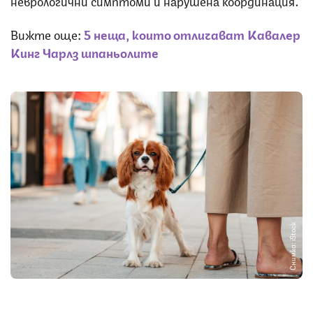
Вижте още:
5 неща, които отличават Кавалер
Кинг Чарлз шпаньолите
Снимка: iStock