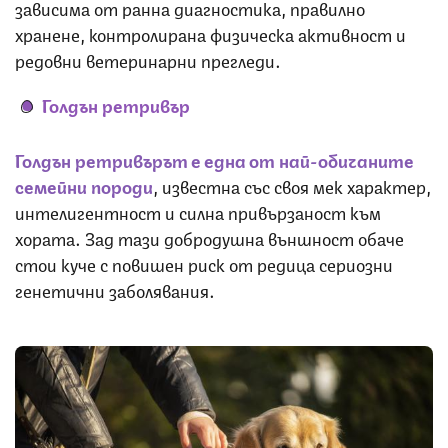
зависима от ранна диагностика, правилно
хранене, контролирана физическа активност и
редовни ветеринарни прегледи.
Голдън ретривър
Голдън ретривърът е една от най-обичаните
семейни породи
, известна със своя мек характер,
интелигентност и силна привързаност към
хората. Зад тази добродушна външност обаче
стои куче с повишен риск от редица сериозни
генетични заболявания.