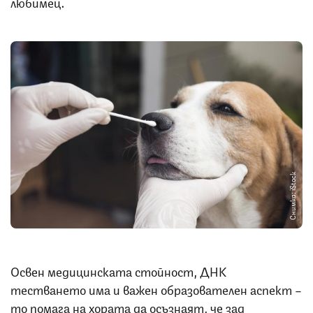
любимец.
Снимка: iStock
Освен медицинската стойност, ДНК
тестването има и важен образователен аспект –
то помага на хората да осъзнаят, че зад