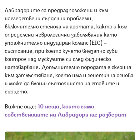
Лабрадорите са предразположени и към
наследствени сърдечни проблеми,
включително стеноза на аортата, както и към
определени неврологични заболявания като
упражнително индуциран колапс (EIC) –
състояние, при което кучето внезапно губи
контрол над мускулите си след физическо
натоварване. Допълнително породата е склонна
към затлъстяване, което има и генетична основа
и може да влоши състоянието на ставите и
сърцето.
Вижте още:
10 неща, които само
собствениците на Лабрадори ще разберат