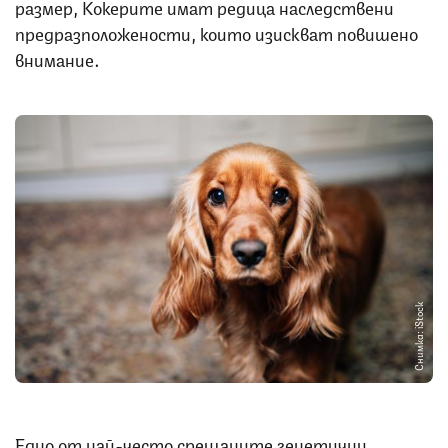
размер, Кокерите имат редица наследствени
предразположености, които изискват повишено
внимание.
Снимка: iStock
Едно от най-често срещаните генетични