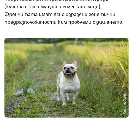
(кучета с къса муцуна и сплескано лице),
Френчитата имат ясно изразени генетични
предразположености към проблеми с дишането.
Снимка: iStock