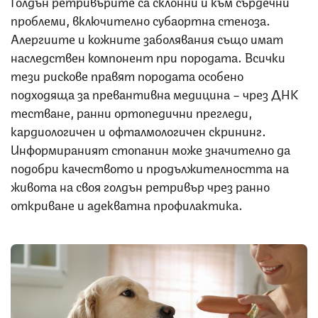
Голдън ретривърите са склонни и към сърдечни
проблеми, включително субаортна стеноза.
Алергиите и кожните заболявания също имат
наследствен компонент при породата. Всички
тези рискове правят породата особено
подходяща за превантивна медицина – чрез ДНК
тестване, ранни ортопедични прегледи,
кардиологичен и офталмологичен скрининг.
Информираният стопанин може значително да
подобри качеството и продължителността на
живота на своя голдън ретривър чрез ранно
откриване и адекватна профилактика.