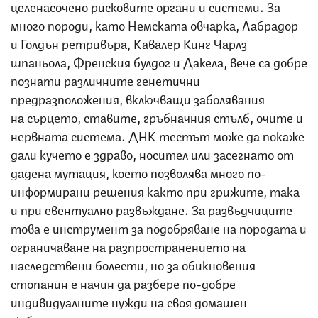
целенасочено рисковите органи и системи. За
много породи, като Немската овчарка, Лабрадор
и Голдън ретривъра, Кавалер Кинг Чарлз
шпаньола, Френския булдог и Дакела, вече са добре
познати различните генетични
предразположения, включващи заболявания
на сърцето, ставите, гръбначния стълб, очите и
нервната система. ДНК тестът може да покаже
дали кучето е здраво, носител или засегнато от
дадена мутация, което позволява много по-
информирани решения както при грижите, така
и при евентуално развъждане. За развъдчиците
това е инструмент за подобряване на породата и
ограничаване на разпространението на
наследствени болести, но за обикновения
стопанин е начин да разбере по-добре
индивидуалните нужди на своя домашен