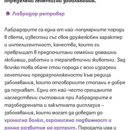
Лабрадор ретривър
Лабрадорите са една от най-популярните породи
в света, известни със своя дружелюбен характер
и интелигентност, качества, които ги
превръщат в предпочитани семейни домашни
любимци, работни и терапевтични животни. Зад
всичко това обаче стои порода с ясно изразени
генетични предразположености към редица
заболявания, които отговорните стопани е добре
да познават. Едни от най-често срещаните
наследствени състояния при Лабрадорите е
тазобедрената и лакътната дисплазия
–
заболявания, които могат да доведат до
хронична болка, ограничена подвижност и
ранно развитие на артрит.
Породата има и