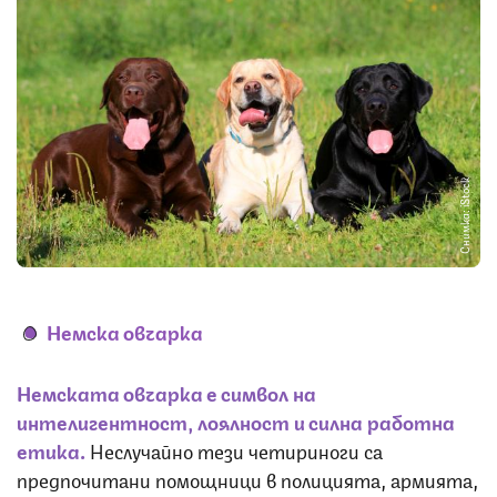
Снимка: iStock
Немска овчарка
Немската овчарка е символ на
интелигентност, лоялност и силна работна
етика.
Неслучайно тези четириноги са
предпочитани помощници в полицията, армията,