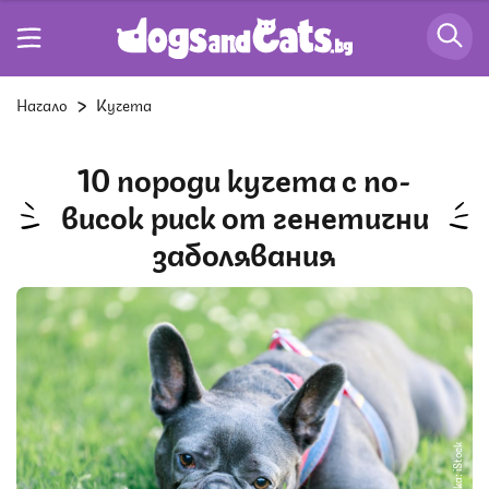
Начало
Кучета
10 породи кучета с по-
висок риск от генетични
заболявания
Снимка: iStock