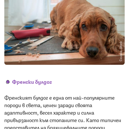
Снимка: iStock
Френски булдог
Френският булдог е една от най-популярните
породи в света, ценен заради своята
адаптивност, весел характер и силна
привързаност към стопаните си. Като типичен
представител на брахицефалните породи