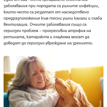
заболявания при породата са ушните инфекции,
които често са резултат от наследствено
предразположение към тесни ушни канали и слаба
вентилация. Очните заболявания също са
сериозен проблем – прогресивна атрофия на
ретината, катаракта и глаукома могат да
доведат до сериозно увреждане на зрението.