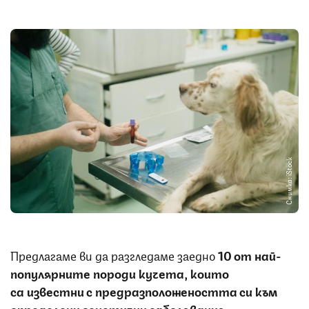
Снимка: iStock
Предлагаме ви да разгледаме заедно
10 от най-
популярните породи кучета, които
са известни с предразположеността си към
определени генетични заболявания.