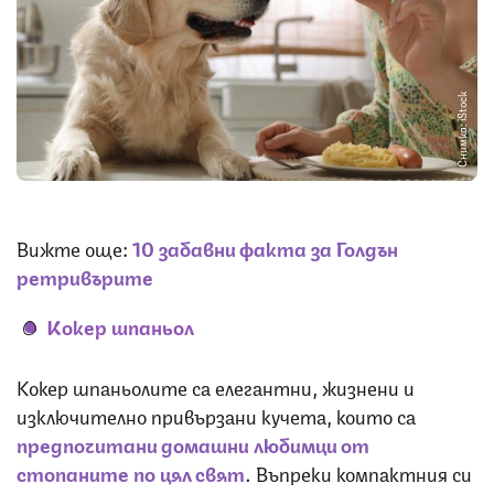
Снимка: iStock
Вижте още:
10 забавни факта за Голдън
ретривърите
Кокер шпаньол
Кокер шпаньолите са елегантни, жизнени и
изключително привързани кучета, които са
предпочитани домашни любимци от
стопаните по цял свят
. Въпреки компактния си