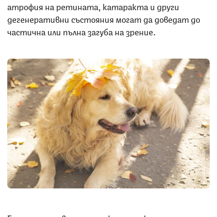
атрофия на ретината, катаракта и други
дегенеративни състояния могат да доведат до
частична или пълна загуба на зрение.
Снимка: iStock