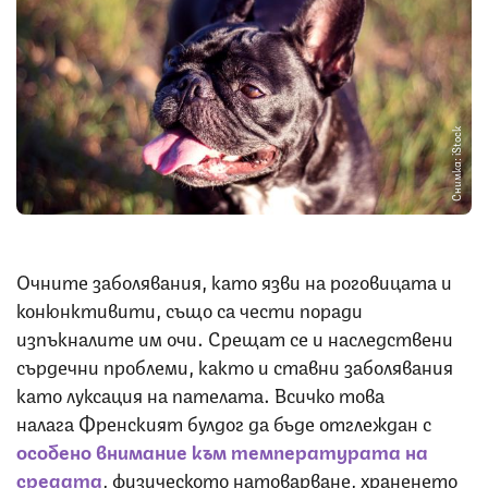
Снимка: iStock
Очните заболявания, като язви на роговицата и
конюнктивити, също са чести поради
изпъкналите им очи. Срещат се и наследствени
сърдечни проблеми, както и ставни заболявания
като луксация на пателата. Всичко това
налага Френският булдог да бъде отглеждан с
особено внимание към температурата на
средата
, физическото натоварване, храненето