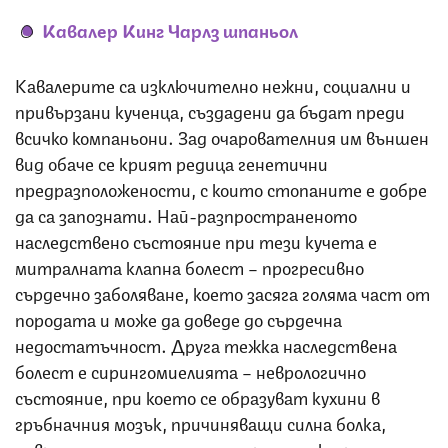
Кавалер Кинг Чарлз шпаньол
Кавалерите са изключително нежни, социални и
привързани кученца, създадени да бъдат преди
всичко компаньони. Зад очарователния им външен
вид обаче се крият редица генетични
предразположености, с които стопаните е добре
да са запознати. Най-разпространеното
наследствено състояние при тези кучета е
митралната клапна болест – прогресивно
сърдечно заболяване, което засяга голяма част от
породата и може да доведе до сърдечна
недостатъчност. Друга тежка наследствена
болест е сирингомиелията – неврологично
състояние, при което се образуват кухини в
гръбначния мозък, причиняващи силна болка,
неврологични симптоми и нарушена координация.