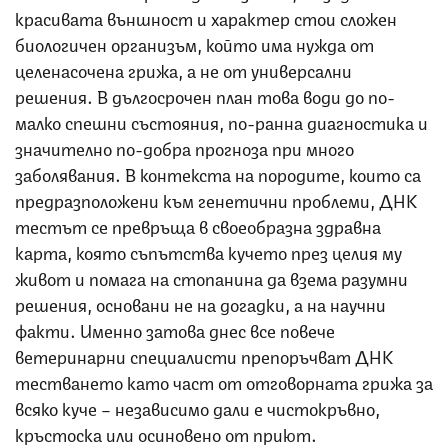
красивата външност и характер стои сложен
биологичен организъм, който има нужда от
целенасочена грижа, а не от универсални
решения. В дългосрочен план това води до по-
малко спешни състояния, по-ранна диагностика и
значително по-добра прогноза при много
заболявания. В контекста на породите, които са
предразположени към генетични проблеми, ДНК
тестът се превръща в своеобразна здравна
карта, която съпътства кучето през целия му
живот и помага на стопанина да взема разумни
решения, основани не на догадки, а на научни
факти. Именно затова днес все повече
ветеринарни специалисти препоръчват ДНК
тестването като част от отговорната грижа за
всяко куче – независимо дали е чистокръвно,
кръстоска или осиновено от приют.