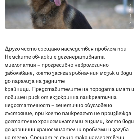
Снимка: iStock
Друго често срещано наследствен проблем при
Немските овчарки е дегенеративната
миелопатия – прогресивно неврологично
заболяване, което засяга гръбначния мозък и води
до парализа на задните
крайници. Представителите на породата имат и
повишен риск от екзокринна панкреатична
недостатъчност – генетично обусловено
състояние, при което панкреасът не произвежда
достатъчно храносмилателни ензими, което води
до хронични храносмилателни проблеми и загуба
на тегло. Срещат се също така наследствени