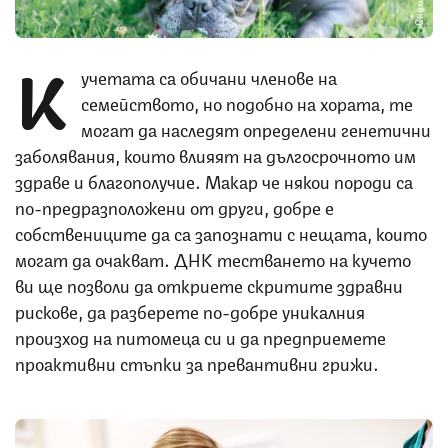
К
учетата са обичани членове на
семейството, но подобно на хората, те
могат да наследят определени генетични
заболявания, които влияят на дългосрочното им
здраве и благополучие. Макар че някои породи са
по-предразположени от други, добре е
собствениците да са запознати с нещата, които
могат да очакват. ДНК тестването на кучето
ви ще позволи да откриете скритите здравни
рискове, да разберете по-добре уникалния
произход на питомеца си и да предприемете
проактивни стъпки за превантивни грижи.