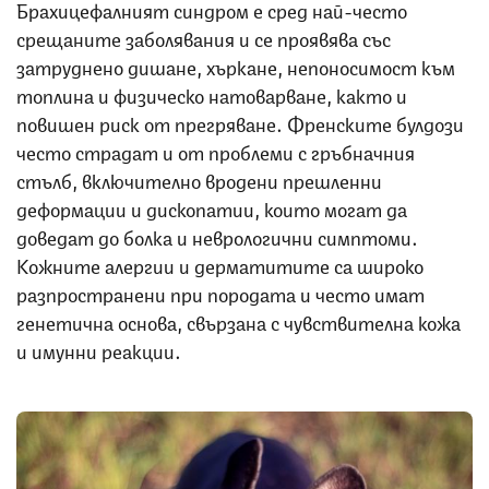
Брахицефалният синдром е сред най-често
срещаните заболявания и се проявява със
затруднено дишане, хъркане, непоносимост към
топлина и физическо натоварване, както и
повишен риск от прегряване. Френските булдози
често страдат и от проблеми с гръбначния
стълб, включително вродени прешленни
деформации и дископатии, които могат да
доведат до болка и неврологични симптоми.
Кожните алергии и дерматитите са широко
разпространени при породата и често имат
генетична основа, свързана с чувствителна кожа
и имунни реакции.