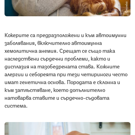
Снимка: iStock
Кокерите са предразположени и към автоимунни
заболявания, включително автоимунна
хемолитична анемия. Срещат се също така
наследствени сърдечни проблеми, както и
дисплазия на тазобедрената става. Кожните
алергии и себореята при тези четириноги често
имат генетична основа. Породата е склонна и
към затлъстяване, което допълнително
натоварва ставите и сърдечно-съдовата
система.