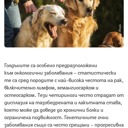
Снимка: iStock
Голдъните са особено предразположени
към онкологични заболявания – статистически
те са сред породите с най-висока честота на рак,
включително лимфом, хемангиосарком и
остеосарком. Тези четириноги често страдат от
дисплазия на тазобедрената и лакътната става,
което може да доведе до хронични болки и
ограничена подвижност. Генетичните очни
заболявания също са често срещани – прогресивна