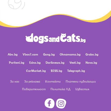
Abv.bg
Vbox7.com
Gong.bg
Ohnamama.bg
Grabo.bg
Pariteni.bg
Edna.bg
Dariknews.bg
Vesti.bg
Nova.bg
CarMarket.bg
BISS.bg
Telegraph.bg
За нас
За реклама
Контакти
Платени публикации
Поверителност
Политика ЛД
Известия