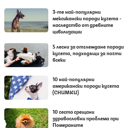
3-те най-популярни
мексикански породи кучета -
наследство от древните
цивилизации
5 лесни за отглеждане породи
кучета, подходящи за почти
всеки
10 най-популярни
американски породи кучета
(СНИМКИ)
10 често срещани
здравословни проблема при
Помераните