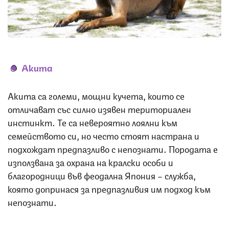
Снимка: iStock
Акита
Акита са големи, мощни кучета, които се
отличават със силно изявен териториален
инстинкт. Те са невероятно лоялни към
семейството си, но често стоят настрана и
подхождат предпазливо с непознати. Породата е
използвана за охрана на кралски особи и
благородници във феодална Япония – служба,
която допринася за предпазливия им подход към
непознати.