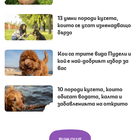
13 умни породи кучета,
които се учат изненадващо
бързо
Кои са трите вида Пудели и
кой е най-добрият избор за
вас
10 породи кучета, които
обичат водата, калта и
забавленията на открито
ВИЖ ОЩЕ