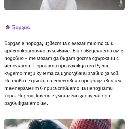
Борзая
Борзая е порода, известна с елегантното си и
аристократично излъчване. Е и поведението им е
подобно – те могат да бъдат доста сдържани с
непознати. Породата произхожда от Русия,
където тези кучета са използвани главно за лов.
На това се дължи и естествено предпазливия им
темперамент в присъствието на непознати
хора. Черта, която е умишлено запазена при
развъждането им.