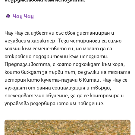
Чау Чау
Чау Чау са известни със своя дистанциран и
независим характер. Тези четириноги са силно
лоялни към семейството си, но могат да са
откровено подозрителни към непознати.
Предпазливостта, с която подхождат към хора,
които виждат за първи път, се дължи на тяхната
история като кучета-пазачи в Китай. Чау Чау се
нуждаят от ранна социализация и твърдо,
последователно обучение, за да се контролира и
управлява резервираното им поведение.