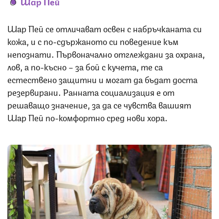
Шар Пей
Шар Пей се отличават освен с набръчканата си
кожа, и с по-сдържаното си поведение към
непознати. Първоначално отглеждани за охрана,
лов, а по-късно – за бой с кучета, те са
естествено защитни и могат да бъдат доста
резервирани. Ранната социализация е от
решаващо значение, за да се чувства вашият
Шар Пей по-комфортно сред нови хора.