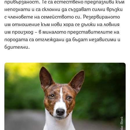
привързаност. Те са естествено предпазливи към
непознати и са склонни да създават силни връзки
с членовете на семейството си. Резервираното
им отношение към нови хора се дължи на ловния
им произход – в миналото представителите на
породата са отглеждани да бъдат независими и
бдителни.
Снимка: iStock