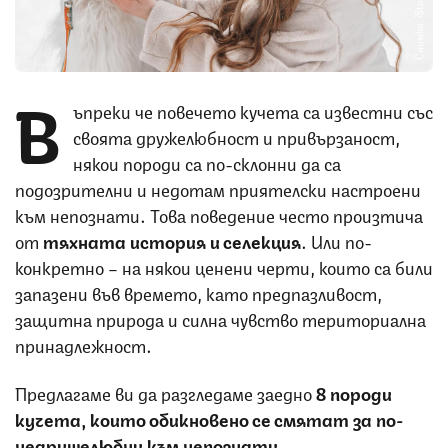
Снимка: iStock
В
ъпреки че повечето кучета са известни със
своята дружелюбност и привързаност,
някои породи са по-склонни да са
подозрителни и недотам приятелски настроени
към непознати. Това поведение често произтича
от
тяхната история и селекция
. Или по-
конкретно – на някои ценени черти, които са били
запазени във времето, като предпазливост,
защитна природа и силна чувство териториална
принадлежност.
Предлагаме ви да разгледаме заедно
8 породи
кучета, които обикновено се смятат за по-
недружелюбни към непознати
.