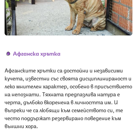
Снимка: iStock
Афганска хрътка
Афганските хрътки са достойни и независими
кучета, известни със своята дисциплинираност и
леко мнителен характер, особено в присъствието
на непознати. Тяхната предпазлива натура е
черта, дълбоко вкоренена в личността им. И
въпреки че са любящи към семейството си, те
често поддържат резервирано поведение към
външни хора.