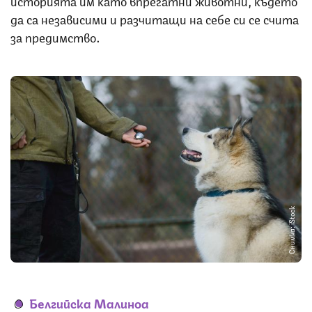
историята им като впрегатни животни, където
да са независими и разчитащи на себе си се счита
за предимство.
Снимка: iStock
Белгийска Малиноа