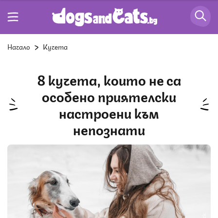
Начало
Кучета
8 кучета, които не са
особено приятелски
настроени към
непознати