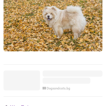
Снимка: iStock
Dogsandcats.bg