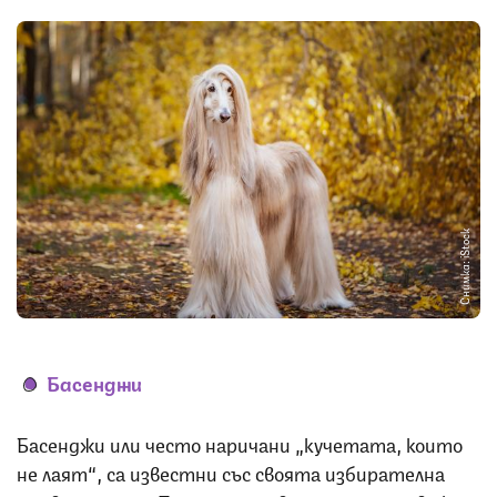
Снимка: iStock
Басенджи
Басенджи или често наричани „кучетата, които
не лаят“, са известни със своята избирателна