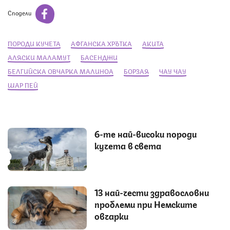
Сподели
ПОРОДИ КУЧЕТА
АФГАНСКА ХРЪТКА
АКИТА
АЛЯСКИ МАЛАМУТ
БАСЕНДЖИ
БЕЛГИЙСКА ОВЧАРКА МАЛИНОА
БОРЗАЯ
ЧАУ ЧАУ
ШАР ПЕЙ
6-те най-високи породи
кучета в света
13 най-чести здравословни
проблеми при Немските
овчарки