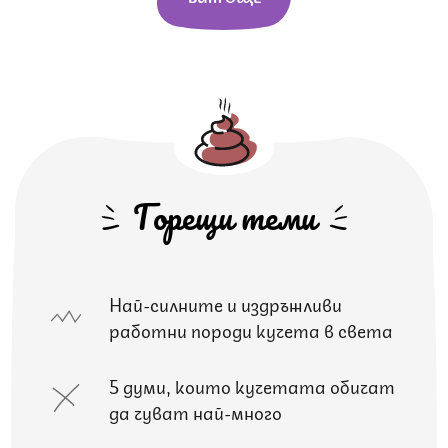
Горещи теми
Най-силните и издръжливи
работни породи кучета в света
5 думи, които кучетата обичат
да чуват най-много