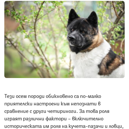
Снимка: iStock
Тези осем породи обикновено са по-малко
приятелски настроени към непознати в
сравнение с други четириноги. За това роля
играят различни фактори – включително
историческата им роля на кучета-пазачи и ловци,