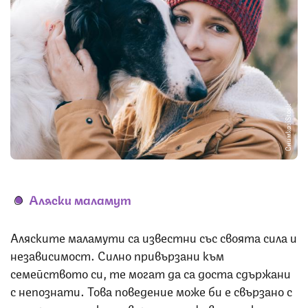
Снимка: iStock
Аляски маламут
Аляските маламути са известни със своята сила и
независимост. Силно привързани към
семейството си, те могат да са доста сдържани
с непознати. Това поведение може би е свързано с