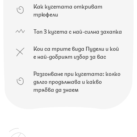
Как кучетата откриват
трюфели
Топ 3 кучета с най-силна захапка
Кои са трите вида Пудели и кой
е най-добрият избор за вас
Разгонване при кучетата: колко
дълго продължава и какво
трябва да знаем