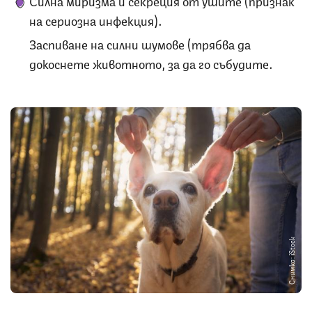
на сериозна инфекция).
Заспиване на силни шумове (трябва да
докоснете животното, за да го събудите.
Снимка: iStock