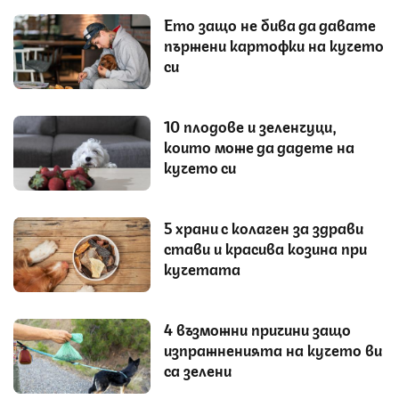
Ето защо не бива да давате
пържени картофки на кучето
си
10 плодове и зеленчуци,
които може да дадете на
кучето си
5 храни с колаген за здрави
стави и красива козина при
кучетата
4 възможни причини защо
изпражненията на кучето ви
са зелени