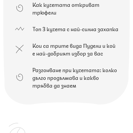
Как кучетата откриват
трюфели
Топ 3 кучета с най-силна захапка
Кои са трите вида Пудели и кой
е най-добрият избор за вас
Разгонване при кучетата: колко
дълго продължава и какво
трябва да знаем