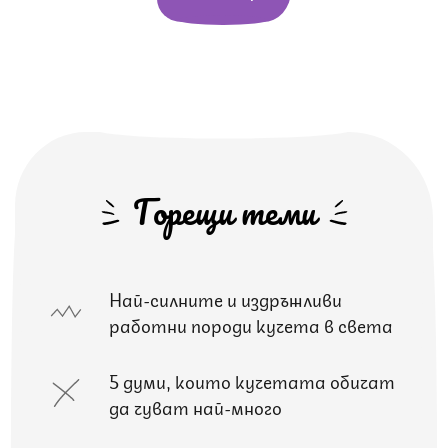
Горещи теми
Най-силните и издръжливи
работни породи кучета в света
5 думи, които кучетата обичат
да чуват най-много