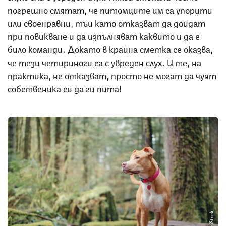
погрешно смятат, че питомците им са упорити
или своенравни, тъй като отказват да дойдат
при повикване и да изпълняват каквито и да е
било команди. Докато в крайна сметка се оказва,
че тези четириноги са с увреден слух. И те, на
практика, не отказват, просто не могат да чуят
собственика си да ги пита!