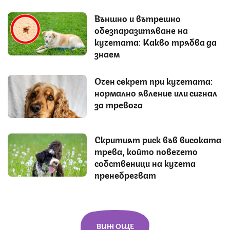
Външно и вътрешно
обезпаразитяване на
кучетата: Какво трябва да
знаем
Очен секрет при кучетата:
нормално явление или сигнал
за тревога
Скритият риск във високата
трева, който повечето
собственици на кучета
пренебрегват
ВИЖ ОЩЕ