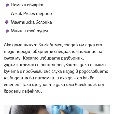
Немска овчарка
Джак Ръсел териер
Малтийска болонка
Мини и той пудел
Ако домашният ви любимец спада към една от
тези породи, обърнете специално внимание на
слуха му. Когато избирате развъдник,
задължително се поинтересувайте дали е имало
кучета с проблеми със слуха назад в родословието
на бъдещия ви питомец, и ако да – до каква
степен. Така ще знаете дали има висок риск от
вродени дефекти.