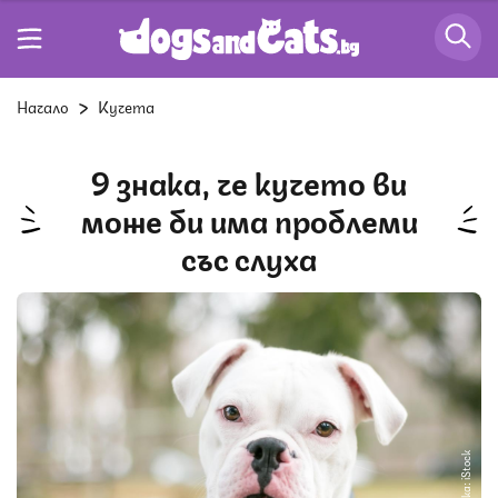
Начало
Кучета
9 знака, че кучето ви
може би има проблеми
със слуха
Снимка: iStock