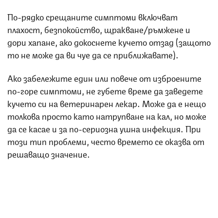
По-рядко срещаните симптоми включват
плахост, безпокойство, щракване/ръмжене и
дори хапане, ако докоснете кучето отзад (защото
то не може да ви чуе да се приближавате).
Ако забележите един или повече от изброените
по-горе симптоми, не губете време да заведете
кучето си на ветеринарен лекар. Може да е нещо
толкова просто като натрупване на кал, но може
да се касае и за по-сериозна ушна инфекция. При
този тип проблеми, често времето се оказва от
решаващо значение.