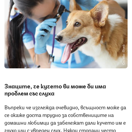
Снимка: iStock
Знаците, че кучето ви може би има
проблем със слуха
Въпреки че изглежда очевидно, всъщност може да
се окаже доста трудно за собствениците на
домашни любимци да забележат дали кучето им е
глухо или с увреден слух. Някои стопани често