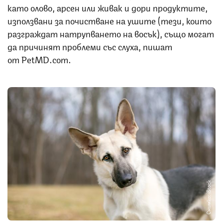
като олово, арсен или живак и дори продуктите,
използвани за почистване на ушите (тези, които
разграждат натрупването на восък), също могат
да причинят проблеми със слуха, пишат
от PetMD.com.
Снимка: iStock