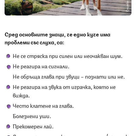
Снимка: iStock
Сред основните знаци, че едно куче има
проблеми със слуха, са:
Не се стряска при силен или неочакван шум.
Не реагира на сигнали.
Не обръща глава при звуци – познати или не.
Не реагира на звука от играчка, която не
вижда.
Често клатене на глава.
Болезнени уши.
Прекомерен лай.
Силна миризма и секреция от ушите (признак