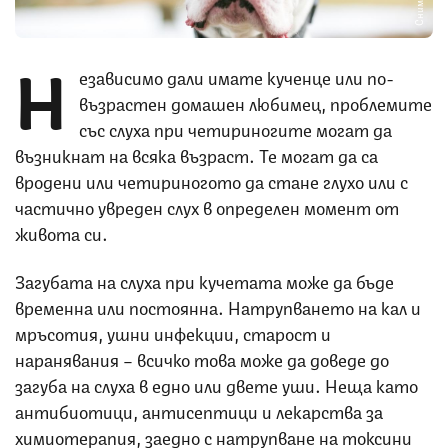
Н
езависимо дали имате кученце или по-
възрастен домашен любимец, проблемите
със слуха при четириногите могат да
възникнат на всяка възраст. Те могат да са
вродени или четириногото да стане глухо или с
частично увреден слух в определен момент от
живота си.
Загубата на слуха при кучетата може да бъде
временна или постоянна. Натрупването на кал и
мръсотия, ушни инфекции, старост и
наранявания – всичко това може да доведе до
загуба на слуха в едно или двете уши. Неща като
антибиотици, антисептици и лекарства за
химиотерапия, заедно с натрупване на токсини