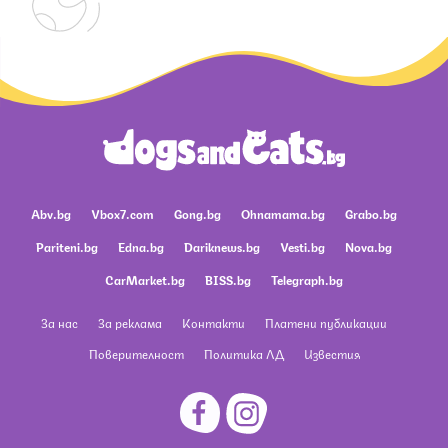
Abv.bg
Vbox7.com
Gong.bg
Ohnamama.bg
Grabo.bg
Pariteni.bg
Edna.bg
Dariknews.bg
Vesti.bg
Nova.bg
CarMarket.bg
BISS.bg
Telegraph.bg
За нас
За реклама
Контакти
Платени публикации
Поверителност
Политика ЛД
Известия