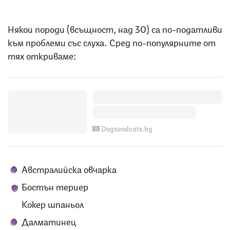
Някои породи (всъщност, над 30) са по-податливи
към проблеми със слуха. Сред по-популярните от
тях откриваме:
Dogsandcats.bg
Австралийска овчарка
Бостън териер
Кокер шпаньол
Далматинец