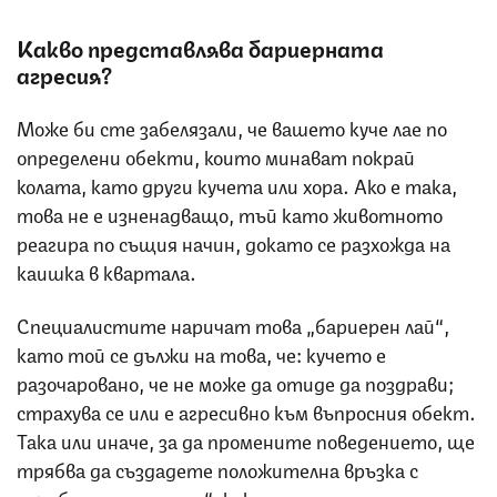
Какво представлява бариерната
агресия?
Може би сте забелязали, че вашето куче лае по
определени обекти, които минават покрай
колата, като други кучета или хора. Ако е така,
това не е изненадващо, тъй като животното
реагира по същия начин, докато се разхожда на
каишка в квартала.
Специалистите наричат това „бариерен лай“,
като той се дължи на това, че: кучето е
разочаровано, че не може да отиде да поздрави;
страхува се или е агресивно към въпросния обект.
Така или иначе, за да промените поведението, ще
трябва да създадете положителна връзка с
„проблемния стимул“, както и да научите