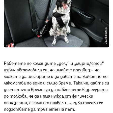
Снимка: iStock
Работете по командите „долу“ и „мирно/стой“
извън автомобила си, но имайте предвид – не
можете да шофирате и да давате на животното
лакомства по едно и също време. Така че, дайте си
достатъчно време, за да наблегнете в дресурата
до толкова, че да няма нужда от физически
поощрения, а само от похвали. И едва тогава се
подгответе да тръгнете на път.