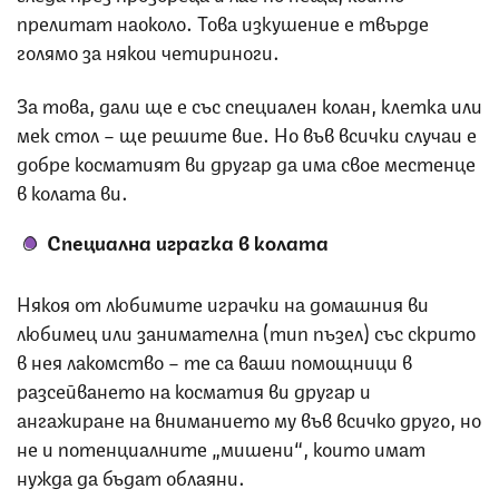
прелитат наоколо. Това изкушение е твърде
голямо за някои четириноги.
За това, дали ще е със специален колан, клетка или
мек стол – ще решите вие. Но във всички случаи е
добре косматият ви другар да има свое местенце
в колата ви.
Специална играчка в колата
Някоя от любимите играчки на домашния ви
любимец или занимателна (тип пъзел) със скрито
в нея лакомство – те са ваши помощници в
разсейването на косматия ви другар и
ангажиране на вниманието му във всичко друго, но
не и потенциалните „мишени“, които имат
нужда да бъдат облаяни.