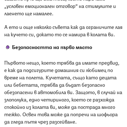
„условен емоционален отговор“ на стимулите и
лаенето ще намалее.
А ето и още няколко съвета как да ограничите лая
на кучето си, докато то се намира в колата ви.
Безопасността на първо място
Първото нещо, което трябва да имате предвид,
е как да подсигурите домашния си любимец по
време на полета. Кучетата, също като децата
или бебетата, трябва да бъдат безопасно
обезопасени в автомобила ви. Защото, в случай на
злополука, едно четириного, което се разхожда
спокойно из колата ви, може да пострада много
тежко. Освен това може да попречи на шофьора
да гледа пътя чрез разсейване.