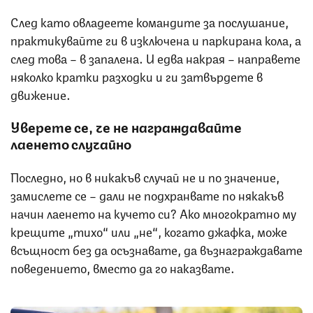
След като овладеете командите за послушание,
практикувайте ги в изключена и паркирана кола, а
след това – в запалена. И едва накрая – направете
няколко кратки разходки и ги затвърдете в
движение.
Уверете се, че не награждавайте
лаенето случайно
Последно, но в никакъв случай не и по значение,
замислете се – дали не подхранвате по някакъв
начин лаенето на кучето си? Ако многократно му
крещите „тихо“ или „не“, когато джафка, може
всъщност без да осъзнавате, да възнаграждавате
поведението, вместо да го наказвате.