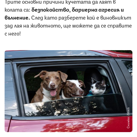
Трите основни причини кучетата да лаят в
колата са:
безпокойство, бариерна агресия и
вълнение.
След като разберете кой е виновникът
зад лая на животното, ще можете да се справите
с него!
Снимка: iStock