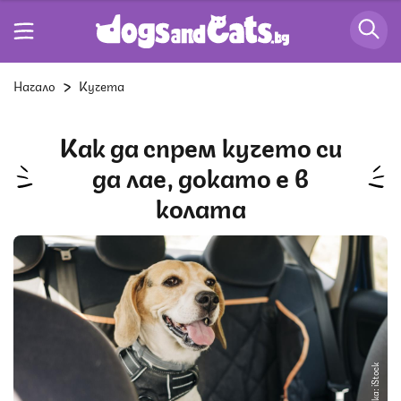
Начало
Кучета
Как да спрем кучето си
да лае, докато е в
колата
Снимка: iStock