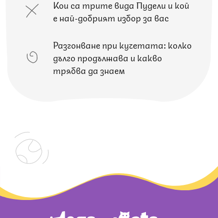
Кои са трите вида Пудели и кой
е най-добрият избор за вас
Разгонване при кучетата: колко
дълго продължава и какво
трябва да знаем