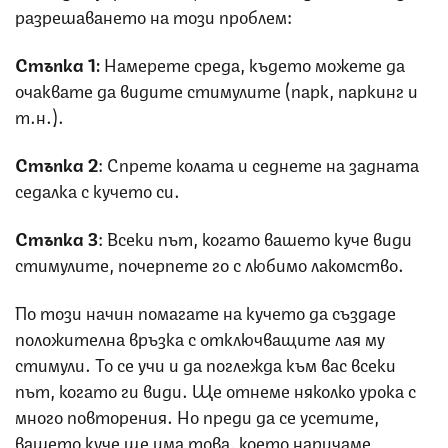
разрешаването на този проблем:
Стъпка 1:
Намерете среда, където можете да
очаквате да видите стимулите (парк, паркинг и
т.н.).
Стъпка 2
: Спрете колата и седнете на задната
седалка с кучето си.
Стъпка 3
: Всеки път, когато вашето куче види
стимулите, почерпете го с любимо лакомство.
По този начин помагате на кучето да създаде
положителна връзка с отключващите лая му
стимули. То се учи и да поглежда към вас всеки
път, когато ги види. Ще отнеме няколко урока с
много повторения. Но преди да се усетите,
вашето куче ще има това, което наричаме