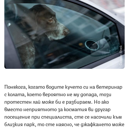
Снимка: iStock
Понякога, когато водите кучето си на ветеринар
с колата, което вероятно не му допада, този
протестен лай може би е разбираем. Но ако
вместо неприятното за косматия ви другар
посещение при специалиста, сте се насочили към
близкия парк, то сте наясно, че джафкането може