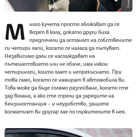
М
ного кучета просто обожават да се
возят в кола, докато други биха
предпочели да останат на собствените
си четири лапи, когато се налага да пътуват.
Независимо дали се наслаждават на
пътешествието или не обаче, има някои
четириноги, които лаят и непрекъснато. При
това само, когато се намират в автомобила ви.
Това може да бъде голямо разсейване, когато сте
зад волана, а ако сте спрели да заредите на
бензиностанция – и неудобство, защото
косматият ви другар лае по служителите в нея.