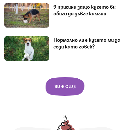
9 причини защо кучето ви
обича да дъвче камъни
Нормално ли е кучето ми да
седи като човек?
ВИЖ ОЩЕ