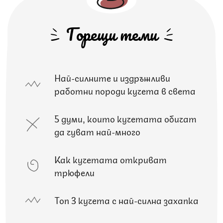
Горещи теми
Най-силните и издръжливи
работни породи кучета в света
5 думи, които кучетата обичат
да чуват най-много
Как кучетата откриват
трюфели
Топ 3 кучета с най-силна захапка