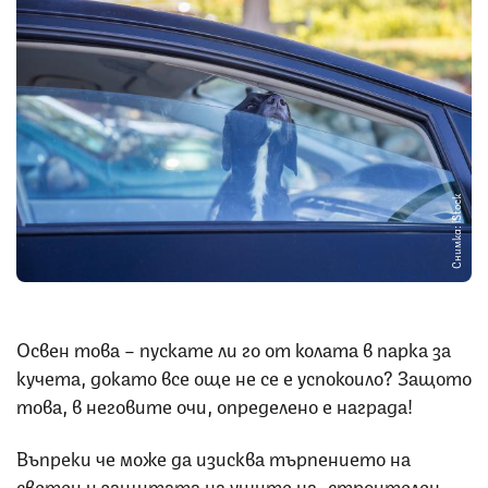
Снимка: iStock
Освен това – пускате ли го от колата в парка за
кучета, докато все още не се е успокоило? Защото
това, в неговите очи, определено е награда!
Въпреки че може да изисква търпението на
светец и защитата на ушите на… строителен