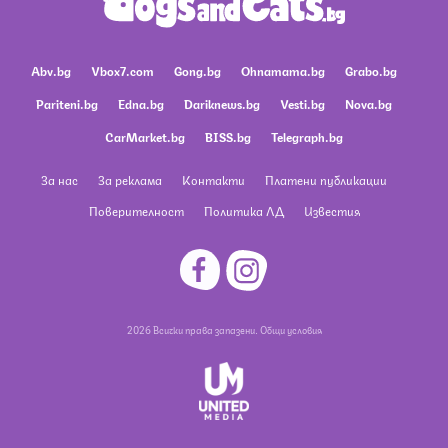
Abv.bg
Vbox7.com
Gong.bg
Ohnamama.bg
Grabo.bg
Pariteni.bg
Edna.bg
Dariknews.bg
Vesti.bg
Nova.bg
CarMarket.bg
BISS.bg
Telegraph.bg
За нас
За реклама
Контакти
Платени публикации
Поверителност
Политика ЛД
Известия
2026 Всички права запазени.
Общи условия