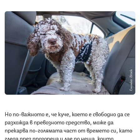
Снимка: iStock
Но по-важното е, че куче, което е свободно да се
разхожда в превозното средство, може да
прекарва по-голямата част от времето си, като
гледа през прозореца и лае по неща, които