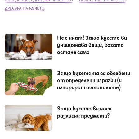
ДРЕСУРА НА КУЧЕТО
Не е инат! Защо кучето ви
унищожава вещи, когато
остане само
Защо кучетата са обсебени
от определени играчки (и
игнорират останалите)
Защо кучето ви носи
различни предмети?