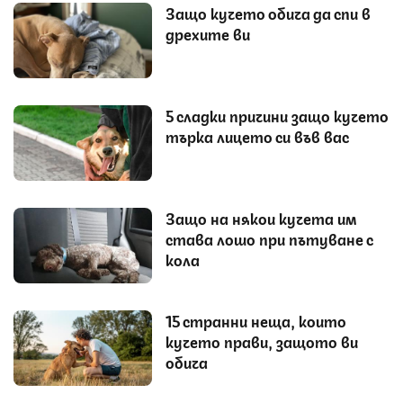
Защо кучето обича да спи в
дрехите ви
5 сладки причини защо кучето
търка лицето си във вас
Защо на някои кучета им
става лошо при пътуване с
кола
15 странни неща, които
кучето прави, защото ви
обича