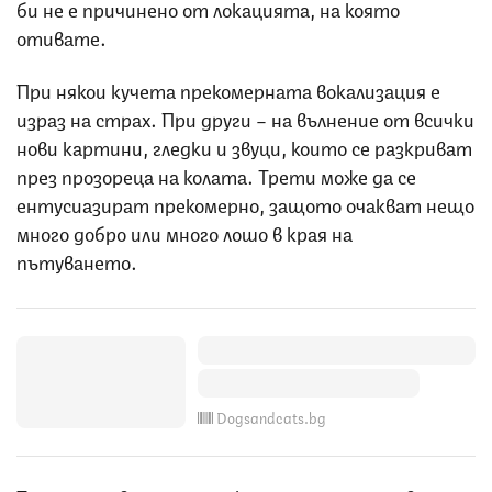
би не е причинено от локацията, на която
отивате.
При някои кучета прекомерната вокализация е
израз на страх. При други – на вълнение от всички
нови картини, гледки и звуци, които се разкриват
през прозореца на колата. Трети може да се
ентусиазират прекомерно, защото очакват нещо
много добро или много лошо в края на
пътуването.
Dogsandcats.bg