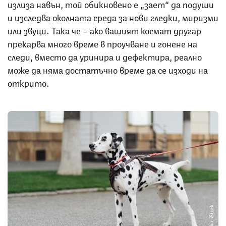
излиза навън, той обикновено е „зает“ да подуши
и изследва околната среда за нови гледки, миризми
или звуци. Така че – ако вашият космат другар
прекарва много време в проучване и гонене на
следи, вместо да уринира и дефектира, реално
може да няма достатъчно време да се изходи на
открито.
Снимка: iStock