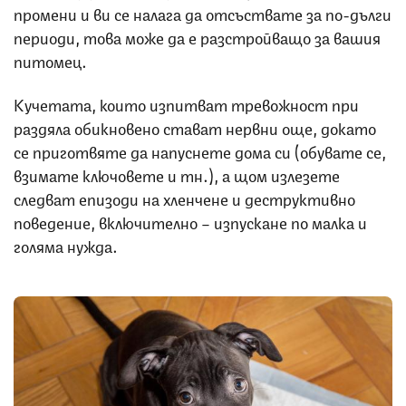
промени и ви се налага да отсъствате за по-дълги
периоди, това може да е разстройващо за вашия
питомец.
Кучетата, които изпитват тревожност при
раздяла обикновено стават нервни още, докато
се приготвяте да напуснете дома си (обувате се,
взимате ключовете и тн.), а щом излезете
следват епизоди на хленчене и деструктивно
поведение, включително – изпускане по малка и
голяма нужда.