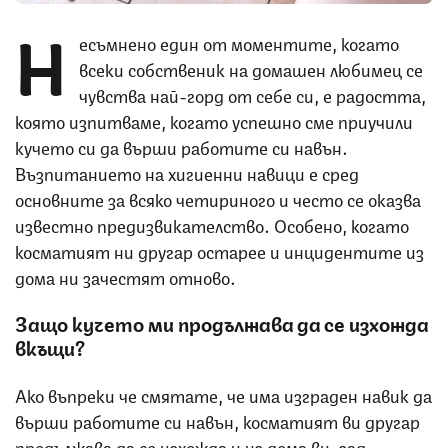
Н
есъмнено един от моментите, когато
всеки собственик на домашен любимец се
чувства най-горд от себе си, е радостта,
която изпитваме, когато успешно сме приучили
кучето си да върши работите си навън.
Възпитанието на хигиенни навици е сред
основните за всяко четириного и често се оказва
известно предизвикателство. Особено, когато
косматият ни другар остарее и инцидентите из
дома ни зачестят отново.
Защо кучето ми продължава да се изхожда
вкъщи?
Ако въпреки че смятате, че има изграден навик да
върши работите си навън, косматият ви другар
продължава да се изхожда и из дома ви, зад