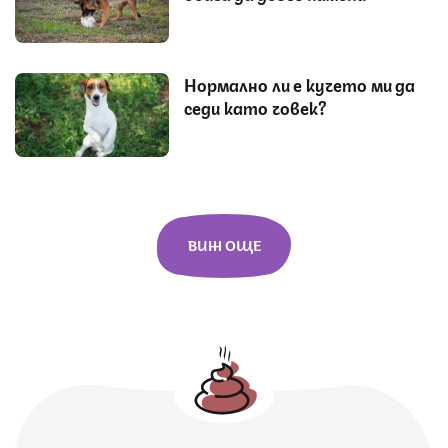
Нормално ли е кучето ми да
седи като човек?
ВИЖ ОЩЕ