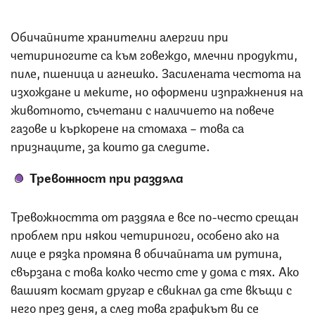
Обичайните хранителни алергии при
четириногите са към говеждо, млечни продукти,
пиле, пшеница и агнешко. Засилената честота на
изхождане и меките, но оформени изпражнения на
животното, съчетани с наличието на повече
газове и къркорене на стомаха – това са
признаците, за които да следите.
Тревожност при раздяла
Тревожността от раздяла е все по-често срещан
проблем при някои четириноги, особено ако на
лице е рязка промяна в обичайната им рутина,
свързана с това колко често сте у дома с тях. Ако
вашият космат другар е свикнал да сте вкъщи с
него през деня, а след това графикът ви се