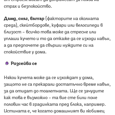
страх и безпокойство.
Дъжд, сняг, вятър
(факторите на околната
среда), скейтбордове, куфари или велосипеди в
близост – всичко това може да стресне или
уплаши кучето и то да откаже да се изходи навън,
а да предпочете да свърши нуждите си на
спокойствие у дома.
Разсейва се
Някои кучета може да се изхождат у дома,
защото не са прекарали достатъчно време навън,
за да отидат до тоалетната. Ще се зачудите
как това е възможно – та вие сте били поне
половин час в градинката пред блока, например.
Истината е, че когато домашният ви любимец