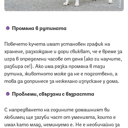
Промяна в рутината
Повечето кучета имат установен график на
хранене, разхождане и дори свикват, че е време за
игра в определени часове от деня (ако ги научите,
разбира се!). Ако има рязка промяна в тази
рутина, животното може да не е подготвено, а
това да допринесе за нежелано изпускане у дома.
Проблеми, свързани с възрастта
С напредването на годините домашният ви
любимец ще загуби част от уменията, които е
имал като млад, неминуемо е. Не е необичайно за