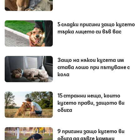
5 сладки причини защо кучето
търка лицето си във вас
Защо на някои кучета им
става лошо при пътуване с
кола
15 странни неща, които
кучето прави, защото ви
обича
9 причини защо кучето ви
обича да дъвче камъни