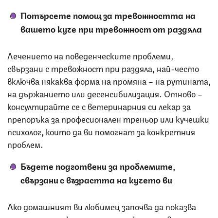
Потърсете помощ за тревожността на
вашето куче при тревожност от раздяла
Лечението на поведенческите проблеми,
свързани с тревожност при раздяла, най-често
включва някаква форма на промяна – на рутината,
на държанието или десенсибилизация. Отново –
консултирайте се с ветеринарния си лекар за
препоръка за професионален треньор или кучешки
психолог, които да ви помогнат за конкретния
проблем.
Бъдете подготвени за проблемите,
свързани с възрастта на кучето ви
Ако домашният ви любимец започва да показва