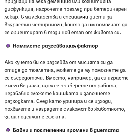
признаци на лека деменция или когнитивна
дисфункция, насрочете преглед при ветеринарен
лекар. Има лекарства и специални диети за
възрастни четириноги, които да им помогнат да
се ориентират в този нов етап от живота си.
Намалете разсейващия фактор
Ако кучето ви се разсейва от мисията си да
отиде до тоалетна, можете да му помогнете да
се съсредоточи. Вместо, например, да си играете
с него веднага, щом се приберете от работа,
незабавно сложете каишката и започнете
разходката. След като уринира и се изходи,
похвалете и наградете с лакомство животното,
за да подсилите ефекта.
Бавни и постепенни промени в диетата