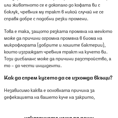
или животното се е докопало до кофата ви с
боклук, чревния му тракт в никой случай не се
справя добре с подобни резки промени.
Това е така, защото рязката промяна на менюто
може да причини огромна промяна в биома на
микрофлората (добрите и лошите бактерии),
които изграждат чревния тракт на кучето ви.
Този дисбаланс може да причини разстройство, а
то – до чести инциденти.
Как да спрем кучето да се изхожда вкъщи?
Независимо каква е основната причина за
дефекацията на вашето куче на закрито,
наказанието няма да реши