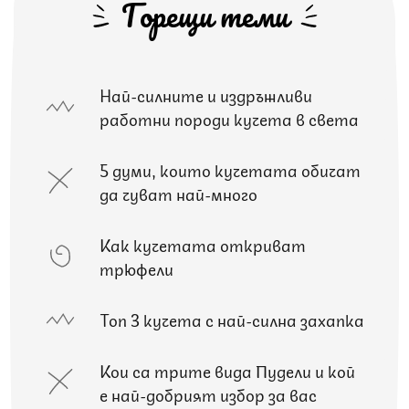
Горещи теми
Най-силните и издръжливи
работни породи кучета в света
5 думи, които кучетата обичат
да чуват най-много
Как кучетата откриват
трюфели
Топ 3 кучета с най-силна захапка
Кои са трите вида Пудели и кой
е най-добрият избор за вас