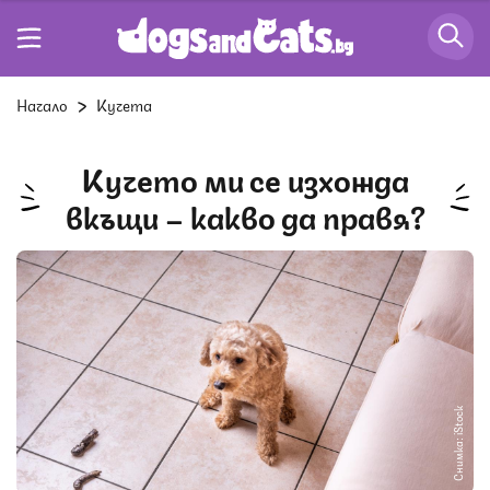
Начало
Кучета
Кучето ми се изхожда
вкъщи – какво да правя?
Снимка: iStock