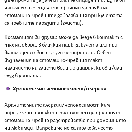
най-често срещаните причини за поява на
стомашно-чревните заболявания при кучетата
са чревните паразити (глисти).
Косматият ви другар може да влезе в контакт с
тях на двора, в близкия парк за кучета или при
взаимодействие с други четириноги. Освен
възпаления на стомашно-чревния такт,
наличието на глисти води до диария, кръв и/или
слуз в урината.
Хранителна непоносимост/алергия
Хранителните алергии/непоносимост към
определени продукти също могат да причинят
стомашно-чревно разстройство при домашните
ни любимци. Въпреки че не са толкова често