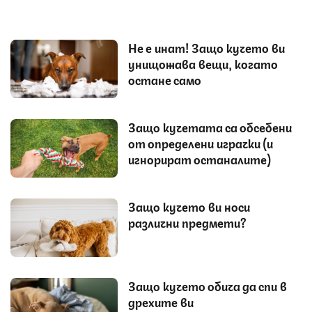
Не е инат! Защо кучето ви
унищожава вещи, когато
остане само
Защо кучетата са обсебени
от определени играчки (и
игнорират останалите)
Защо кучето ви носи
различни предмети?
Защо кучето обича да спи в
дрехите ви