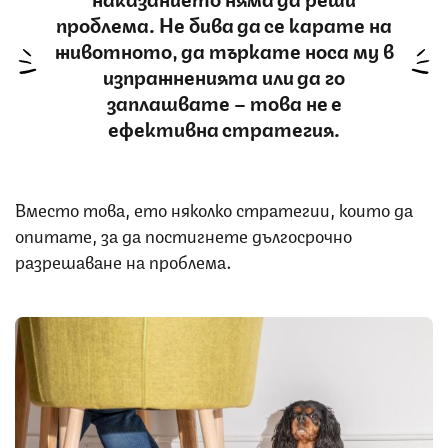
проблема. Не бива да се карате на
животното, да търкате носа му в
изпражненията или да го
заплашвате – това не е
ефективна стратегия.
Вместо това, ето няколко стратегии, които да
опитате, за да постигнете дългосрочно
разрешаване на проблема.