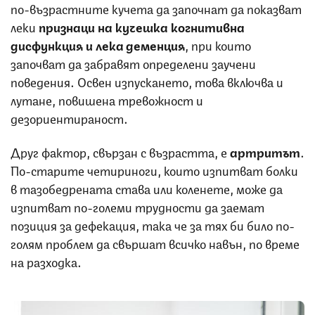
по-възрастните кучета да започнат да показват
леки
признаци на кучешка когнитивна
дисфункция и лека деменция
, при които
започват да забравят определени заучени
поведения. Освен изпускането, това включва и
лутане, повишена тревожност и
дезориентираност.
Друг фактор, свързан с възрастта, е
артритът
.
По-старите четириноги, които изпитват болки
в тазобедрената става или коленете, може да
изпитват по-големи трудности да заемат
позиция за дефекация, така че за тях би било по-
голям проблем да свършат всичко навън, по време
на разходка.