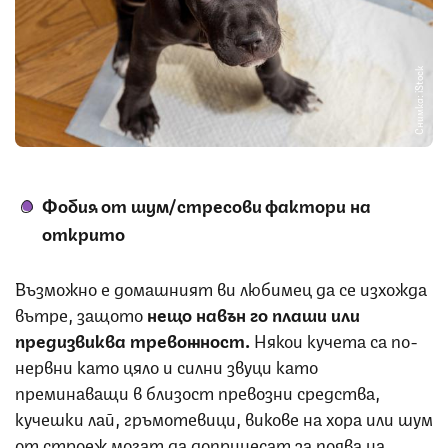
Снимка: iStock
Фобия от шум/стресови фактори на
открито
Възможно е домашният ви любимец да се изхожда
вътре, защото
нещо навън го плаши или
предизвиква тревожност.
Някои кучета са по-
нервни като цяло и силни звуци като
преминаващи в близост превозни средства,
кучешки лай, гръмотевици, викове на хора или шум
от строеж могат да допринесат за поява на