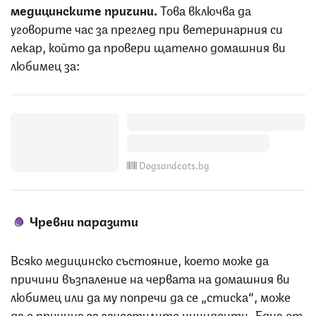
медицинските причини.
Това включва да
уговорите час за преглед при ветеринарния си
лекар, който да провери щателно домашния ви
любимец за:
Dogsandcats.bg
Чревни паразити
Всяко медицинско състояние, което може да
причини възпаление на червата на домашния ви
любимец или да му попречи да се „стиска“, може
да е причина за зачестилите инциденти. Една от