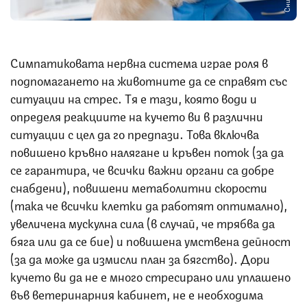
Симпатиковата нервна система играе роля в
подпомагането на животните да се справят със
ситуации на стрес. Тя е тази, която води и
определя реакциите на кучето ви в различни
ситуации с цел да го предпази. Това включва
повишено кръвно налягане и кръвен поток (за да
се гарантира, че всички важни органи са добре
снабдени), повишени метаболитни скорости
(така че всички клетки да работят оптимално),
увеличена мускулна сила (в случай, че трябва да
бяга или да се бие) и повишена умствена дейност
(за да може да измисли план за бягство). Дори
кучето ви да не е много стресирано или уплашено
във ветеринарния кабинет, не е необходима