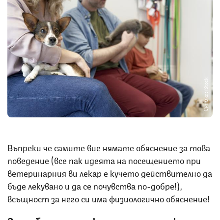
Снимка: iStock
Въпреки че самите вие нямате обяснение за това
поведение (все пак идеята на посещението при
ветеринарния ви лекар е кучето действително да
бъде лекувано и да се почувства по-добре!),
всъщност за него си има физиологично обяснение!