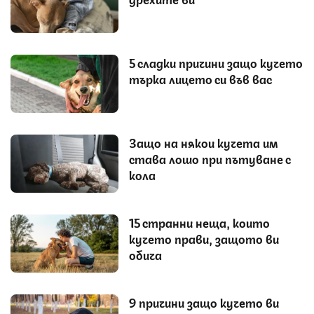
5 сладки причини защо кучето
търка лицето си във вас
Защо на някои кучета им
става лошо при пътуване с
кола
15 странни неща, които
кучето прави, защото ви
обича
9 причини защо кучето ви