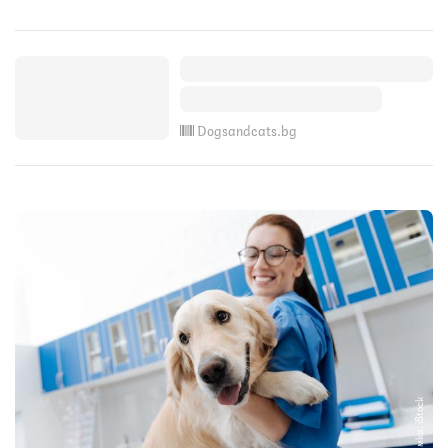
Dogsandcats.bg
Снимка: iStock