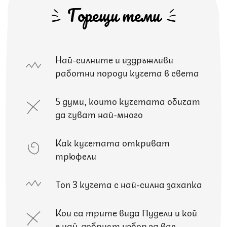
Горещи теми
Най-силните и издръжливи
работни породи кучета в света
5 думи, които кучетата обичат
да чуват най-много
Как кучетата откриват
трюфели
Топ 3 кучета с най-силна захапка
Кои са трите вида Пудели и кой
е най-добрият избор за вас