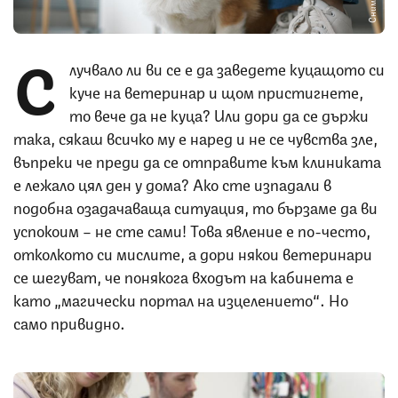
С
лучвало ли ви се е да заведете куцащото си
куче на ветеринар и щом пристигнете,
то вече да не куца? Или дори да се държи
така, сякаш всичко му е наред и не се чувства зле,
въпреки че преди да се отправите към клиниката
е лежало цял ден у дома? Ако сте изпадали в
подобна озадачаваща ситуация, то бързаме да ви
успокоим – не сте сами! Това явление е по-често,
отколкото си мислите, а дори някои ветеринари
се шегуват, че понякога входът на кабинета е
като „магически портал на изцелението“. Но
само привидно.