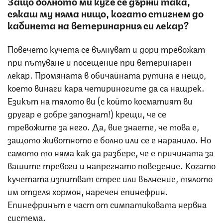
Защо болното ми куче се държи така,
сякаш му няма нищо, когато стигнем до
кабинета на ветеринарния си лекар?
Повечето кучета се вълнуват и дори тревожат
при пътуване и посещение при ветеринарен
лекар. Промяната в обичайната рутина е нещо,
което винаги кара четириногите да са нащрек.
Езикът на тялото ви (с който косматият ви
другар е добре запознат!) крещи, че се
тревожите за него. Да, вие знаете, че това е,
защото животното е болно или се е наранило. Но
самото то няма как да разбере, че е причината за
вашите тревоги и напрегнато поведение. Когато
кучетата изпитват стрес или вълнение, тялото
им отделя хормон, наречен епинефрин.
Епинефринът е част от симпатиковата нервна
система.