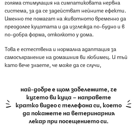
голяма стимулация на симпатиковата нервна
система, за да се задействат нейните ефекти.
Именно те помагат на животното временно да
преодолее куцотата и да изглежда по-будно и в
по-добра форма, отколкото у дома.
Това е естествена и нормална адаптация за
самосъхранение на домашния ви любимец. И тъй
като вече знаете, че може да се случи,
най-добре е щом забележите, че
кучето ви куца – направете
кратко видео с телефона си, което
да покажете на ветеринарния
лекар при посещението си.