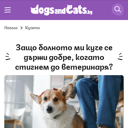
Начало
Кучета
Защо болното ми куче се
държи добре, когато
стигнем до ветеринаря?
Снимка: iStock