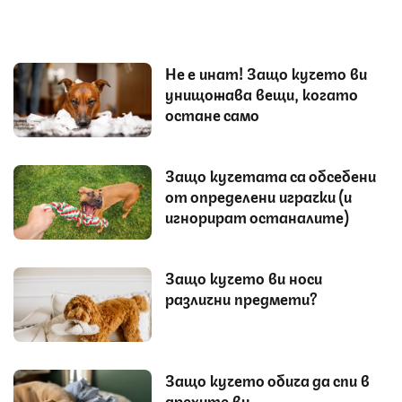
Не е инат! Защо кучето ви
унищожава вещи, когато
остане само
Защо кучетата са обсебени
от определени играчки (и
игнорират останалите)
Защо кучето ви носи
различни предмети?
Защо кучето обича да спи в
дрехите ви