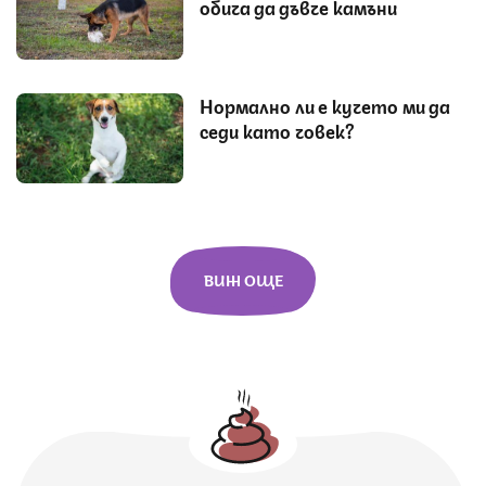
обича да дъвче камъни
Нормално ли е кучето ми да
седи като човек?
ВИЖ ОЩЕ