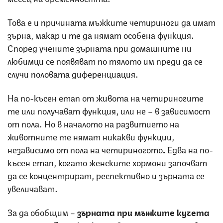
Това е и причината мъжките четириноги да имат
зърна, макар и те да нямат особена функция.
Според учените зърната при домашните ни
любимци се появяват по тялото им преди да се
случи половата диференциация.
На по-късен етап от живота на четириногите
те или получават функция, или не – в зависимост
от пола. Но в началото на развитието на
животните те нямат никакви функции,
независимо от пола на четириногото
.
Едва на по-
късен етап, когато женските хормони започват
да се концентрират, респективно и зърната се
увеличават.
За да обобщим –
зърната при мъжките кучета