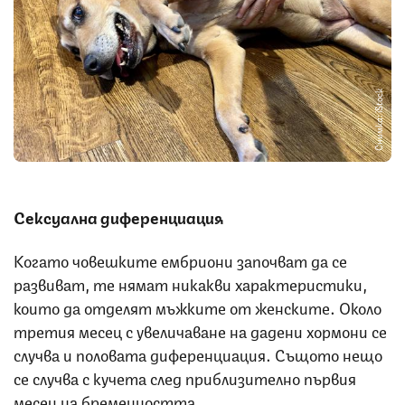
Снимка: iStock
Сексуална диференциация
Когато човешките ембриони започват да се
развиват, те нямат никакви характеристики,
които да отделят мъжките от женските. Около
третия месец с увеличаване на дадени хормони се
случва и половата диференциация. Същото нещо
се случва с кучета след приблизително първия
месец на бременността.