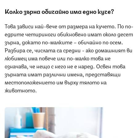
Колко зърна oбичайно има едно куче?
Това зависи най-вече от размера на кучето. По по-
едрите четириноги обикновено имат около десет
зърна, докато по-малките – обичайно по осем.
Разбира се, числата са средни - ако домашният ви
любимец има повече или по-малко това не
означава, че нещо с него не е наред. Освен това
зърната имат различни имена, представящи
местоположението им върху тялото на
животното.