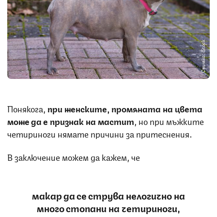
Снимка: iStock
Понякога,
при женските, промяната на цвета
може да е признак на мастит
, но при мъжките
четириноги нямате причини за притеснения.
В заключение можем да кажем, че
макар да се струва нелогично на
много стопани на четириноги,