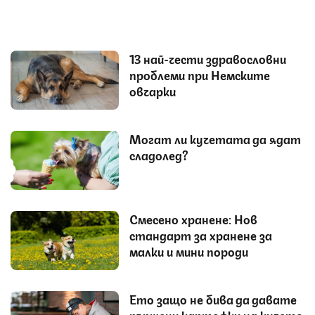
13 най-чести здравословни
проблеми при Немските
овчарки
Могат ли кучетата да ядат
сладолед?
Смесено хранене: Нов
стандарт за хранене за
малки и мини породи
Ето защо не бива да давате