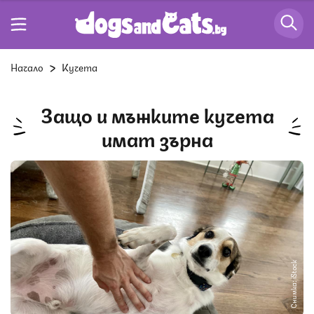
Начало
Кучета
Защо и мъжките кучета
имат зърна
Снимка: iStock