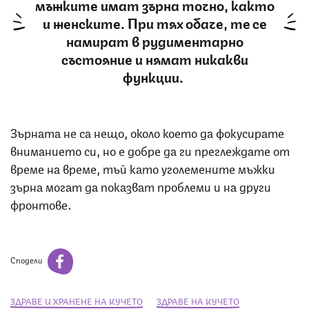
мъжките имат зърна точно, както
и женските. При тях обаче, те се
намират в рудиментарно
състояние и нямат никакви
функции.
Зърната не са нещо, около което да фокусирате
вниманието си, но е добре да ги преглеждате от
време на време, тъй като уголемените мъжки
зърна могат да показват проблеми и на други
фронтове.
Сподели
ЗДРАВЕ И ХРАНЕНЕ НА КУЧЕТО
ЗДРАВЕ НА КУЧЕТО