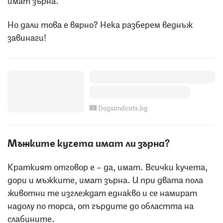
Но дали това е вярно? Нека разберем веднъж
завинаги!
Dogsandcats.bg
Мъжките кучета имат ли зърна?
Краткият отговор е – да, имат. Всички кучета,
дори и мъжките, имат зърна. И при двата пола
животни те изглеждат еднакво и се намират
надолу по торса, от гърдите до областта на
слабините.