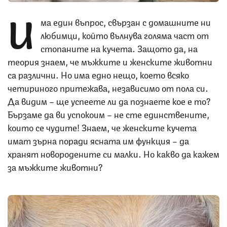
И
ма един въпрос, свързан с домашните ни
любимци, който вълнува голяма част от
стопаните на кучета. Защото да, на
теория знаем, че мъжките и женските животни
са различни. Но има едно нещо, което всяко
четириного притежава, независимо от пола си.
Да видим – ще успеете ли да познаете кое е то?
Бързаме да ви успокоим – не сте единствените,
които се чудите! Знаем, че женските кучета
имат зърна поради ясната им функция – да
хранят новородените си малки. Но какво да кажем
за мъжките животни?