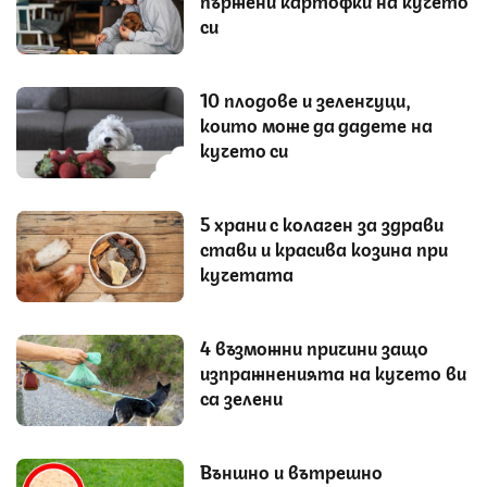
пържени картофки на кучето
си
10 плодове и зеленчуци,
които може да дадете на
кучето си
5 храни с колаген за здрави
стави и красива козина при
кучетата
4 възможни причини защо
изпражненията на кучето ви
са зелени
Външно и вътрешно