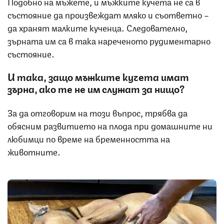
Подобно на мъжете, и мъжките кучета не са в
състояние да произвеждат мляко и съответно –
да хранят малките кученца. Следователно,
зърната им са в така нареченото рудиментарно
състояние.
И така, защо мъжките кучета имат
зърна, ако те не им служат за нищо?
За да отговорим на този въпрос, трябва да
обясним развитието на плода при домашните ни
любимци по време на бременността на
животните.