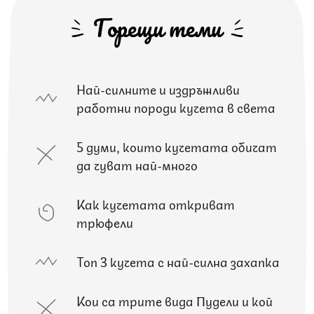
Горещи теми
Най-силните и издръжливи
работни породи кучета в света
5 думи, които кучетата обичат
да чуват най-много
Как кучетата откриват
трюфели
Топ 3 кучета с най-силна захапка
Кои са трите вида Пудели и кой