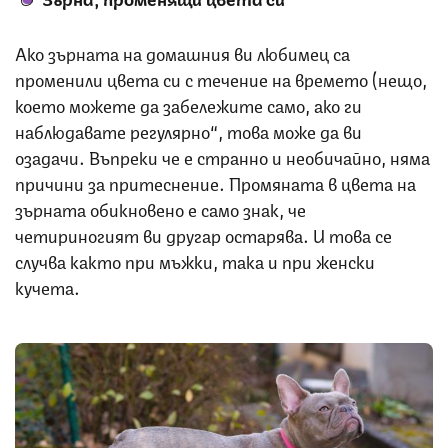
Ако зърната на домашния ви любимец са
променили цвета си с течение на времето (нещо,
което можете да забележите само, ако ги
наблюдавате регулярно“, това може да ви
озадачи. Въпреки че е странно и необичайно, няма
причини за притеснение. Промяната в цвета на
зърната обикновено е само знак, че
четириногият ви другар остарява. И това се
случва както при мъжки, така и при женски
кучета.