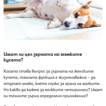
Снимка: iStock.bg
Имат ли цел зърната на мъжките
кучета?
Когато става въпрос за зърната на женските
кучета, тяхната функция е жизненоважна – да
отделят мляко, което служи за храна на малките.
Но какво да кажем за мъжките четириноги? Имат
ли техните зърна определено приложение?