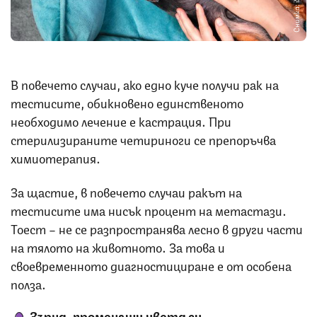
Снимка: iStock
В повечето случаи, ако едно куче получи рак на
тестисите, обикновено единственото
необходимо лечение е кастрация. При
стерилизираните четириноги се препоръчва
химиотерапия.
За щастие, в повечето случаи ракът на
тестисите има нисък процент на метастази.
Тоест – не се разпространява лесно в други части
на тялото на животното. За това и
своевременното диагностициране е от особена
полза.
Зърна, променящи цвета си