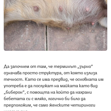
Снимка: iStock
Да започнем от там, че терминът „зърно“
означава просто структура, от която излиза
течност. Като се има предвид, че основната им
употреба е да послужат на майката като вид
„биберон“, с помощта на който да нахрани
бебетата си с мляко, логично би било да
предположим, че само женските четириноги
имат зърна.