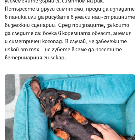
Потърсете и други симптоми, преди да изпадате
в паника или да рисувате в ума си най-страшните
възможни сценарии. Сред признаците, за които
да следите са: болка в коремната област, анемия
и симетричен косопад. В случай, че забележите
някой от тях – не губете време да посетите
ветеринарния си лекар.