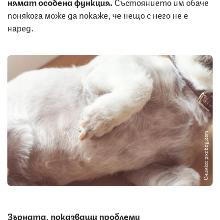
нямат особена функция.
Състоянието им обаче
понякога може да покаже, че нещо с него не е
наред.
Снимка: pixabay.com
Зърната, показващи проблеми