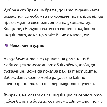
Добре е от време на време, докато гъделичкате
домашния си любимец по коремчето, например, да
преглеждате състоянието и на зърната му.
Знаците, свързани със състоянието им, които
индикират, че нещо може би не е наред, са:
Уголемени зърна
Ако забележите, че зърната на домашния ви
любимец са по-големи от обикновено, това, за
съжаление, може да показва рак на тестисите.
Заболяване, което може да засегне както
кастрирани, така и нестерилизирани кучета.
Въпреки, че могат да са индикация за сериозното
заболяване, не бива да се приема автоматично, че
уголемените зърна са симптом на рак.