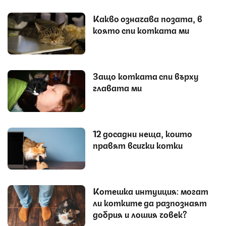
Какво означава позата, в
която спи котката ми
Защо котката спи върху
главата ми
12 досадни неща, които
правят всички котки
Котешка интуиция: могат
ли котките да разпознаят
добрия и лошия човек?