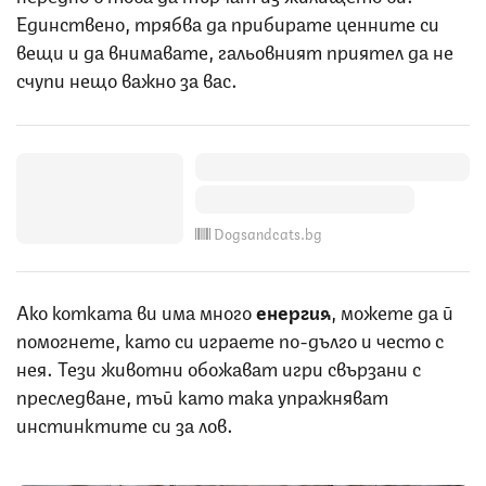
Единствено, трябва да прибирате ценните си
вещи и да внимавате, гальовният приятел да не
счупи нещо важно за вас.
Dogsandcats.bg
Ако котката ви има много
енергия
, можете да й
помогнете, като си играете по-дълго и често с
нея. Тези животни обожават игри свързани с
преследване, тъй като така упражняват
инстинктите си за лов.