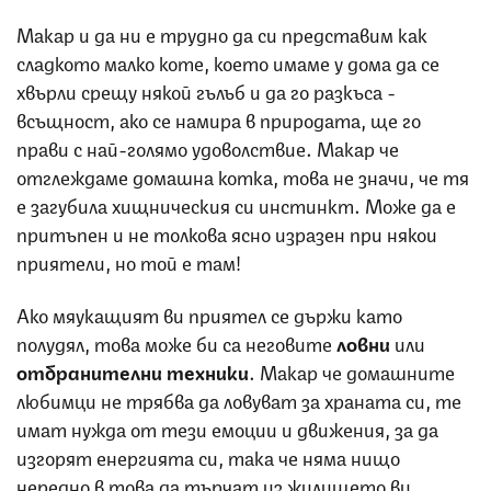
Макар и да ни е трудно да си представим как
сладкото малко коте, което имаме у дома да се
хвърли срещу някой гълъб и да го разкъса -
всъщност, ако се намира в природата, ще го
прави с най-голямо удоволствие. Макар че
отглеждаме домашна котка, това не значи, че тя
е загубила хищническия си инстинкт. Може да е
притъпен и не толкова ясно изразен при някои
приятели, но той е там!
Ако мяукащият ви приятел се държи като
полудял, това може би са неговите
ловни
или
отбранителни техники
. Макар че домашните
любимци не трябва да ловуват за храната си, те
имат нужда от тези емоции и движения, за да
изгорят енергията си, така че няма нищо
нередно в това да търчат из жилището ви.