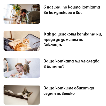
6 начина, по които котката
ви комуникира с вас
Как да успокоим котката ни,
преди да заминем на
ваканция
Защо котката ми ме следва
в банята?
Защо котките обичат да
седят нависоко