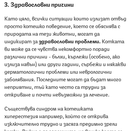
3. Здравословни причини
Като цяло, всички ситуации които излизат отвъд
просто котешко поведение, което се обяснява с
природата на тези животни, могат да
индикират за
здравословни проблеми.
Котката
ви може да се чувства некомфортно поради
различни причини - бълхи, кърлежи (особено, ако
излиза навън) или други гадини, сърбежи и някакви
дерматологични проблеми или неврологични
заболявания. Последните могат да бъдат много
неприятни, тъй като често са трудни за
откриване и почти невъзможни за лечение.
Съществува
синдром на котешката
хиперестезия например, който се открива
изключително трудно и засяга предимно зрели
котки. Важно е да запомните, че всичко което се