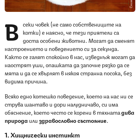
В
секи човек (не само собствениците на
котки) е наясно, че тези приятели са
доста особени животни. Могат да сменят
настроението и поведението си за секунда.
Както се галят спокойно в нас, изведнъж могат да
наострят уши, опашката да започне рязко да се
мята и да се хвърлят в някоя странна посока, без
видима причина.
Всяко едно котешко поведение, което на нас ни се
струва шантаво и дори налудничаво, си има
обяснение, което често се корени в тяхната
дива
природа
или
здравословно
състояние
.
1. Хищнически инстинкт