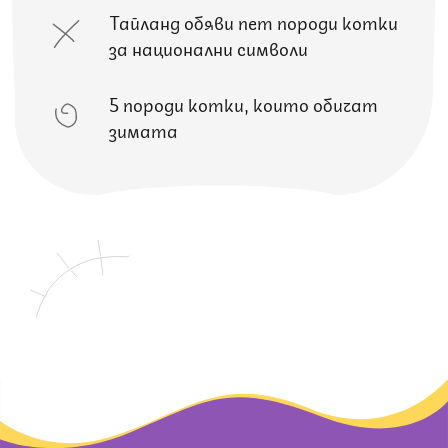
Тайланд обяви пет породи котки
за национални символи
5 породи котки, които обичат
зимата