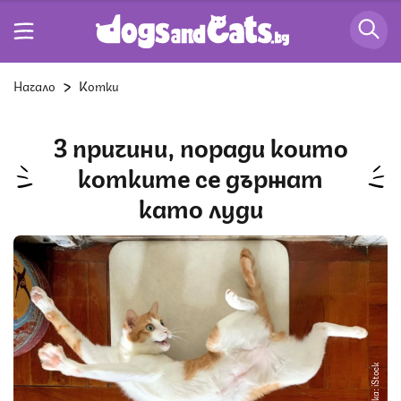
Начало
Котки
3 причини, поради които
котките се държат
като луди
Снимка: iStock