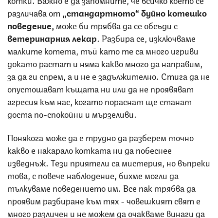
различава от
„стандартното“ буйно котешко
поведение,
може би трябва да се обсъди с
ветеринарния лекар
. Разбира се, изключваме
малките котета, тъй като те са много игриви
докато растат и няма какво много да направим,
за да ги спрем, а и не е задължително. Стига да не
опустошават къщата ни или да не проявяват
агресия към нас, когато пораснат ще станат
доста по-спокойни и мързеливи.
Понякога може да е трудно да разберем точно
какво е накарало котката ни да побеснее
изведнъж. Тези приятели са мистерия, но въпреки
това, с повече наблюдение, бихме могли да
тълкуваме поведението им. Все пак трябва да
проявим разбиране към тях - човешкият свят е
много различен и не можем да очакваме винаги да