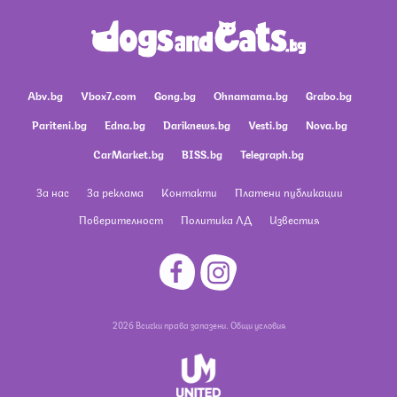
Abv.bg
Vbox7.com
Gong.bg
Ohnamama.bg
Grabo.bg
Pariteni.bg
Edna.bg
Dariknews.bg
Vesti.bg
Nova.bg
CarMarket.bg
BISS.bg
Telegraph.bg
За нас
За реклама
Контакти
Платени публикации
Поверителност
Политика ЛД
Известия
2026 Всички права запазени.
Общи условия