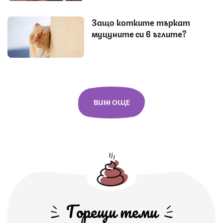
Защо котките търкат
муцуните си в ъглите?
ВИЖ ОЩЕ
Горещи теми