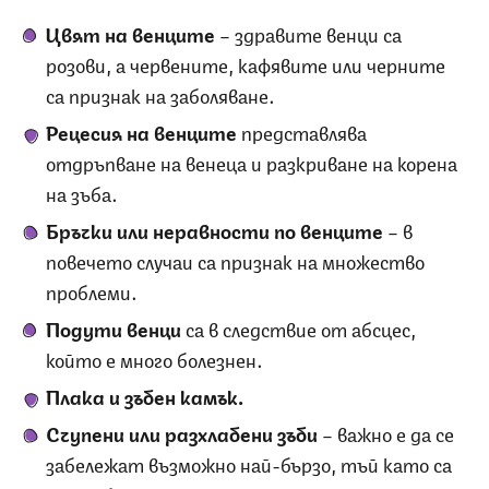
Цвят на венците
– здравите венци са
розови, а червените, кафявите или черните
са признак на заболяване.
Рецесия на венците
представлява
отдръпване на венеца и разкриване на корена
на зъба.
Бръчки или неравности по венците
– в
повечето случаи са признак на множество
проблеми.
Подути венци
са в следствие от абсцес,
който е много болезнен.
Плака и зъбен камък.
Счупени или разхлабени зъби
– важно е да се
забележат възможно най-бързо, тъй като са