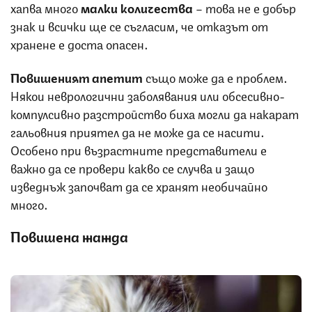
хапва много
малки количества
– това не е добър
знак и всички ще се съгласим, че отказът от
хранене е доста опасен.
Повишеният апетит
също може да е проблем.
Някои неврологични заболявания или обсесивно-
компулсивно разстройство биха могли да накарат
гальовния приятел да не може да се насити.
Особено при възрастните представители е
важно да се провери какво се случва и защо
изведнъж започват да се хранят необичайно
много.
Повишена жажда