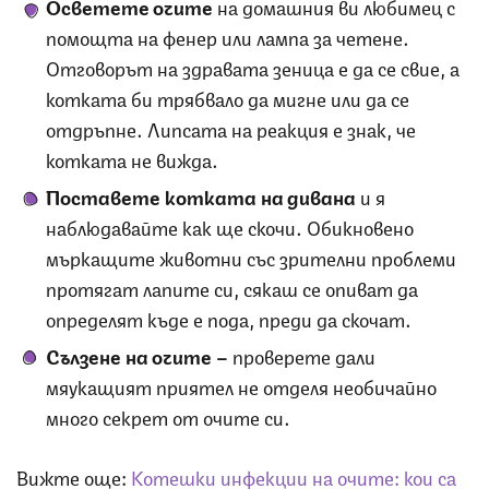
Осветете очите
на домашния ви любимец с
помощта на фенер или лампа за четене.
Отговорът на здравата зеница е да се свие, а
котката би трябвало да мигне или да се
отдръпне. Липсата на реакция е знак, че
котката не вижда.
Поставете котката на дивана
и я
наблюдавайте как ще скочи. Обикновено
мъркащите животни със зрителни проблеми
протягат лапите си, сякаш се опиват да
определят къде е пода, преди да скочат.
Сълзене на очите –
проверете дали
мяукащият приятел не отделя необичайно
много секрет от очите си.
Вижте още:
Котешки инфекции на очите: кои са