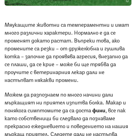
Мяукащите животни са темпераментни и имат
много различни характери. Нормално е да се
променят докато растат. Въпреки това, ако
промените са резки – от дружелюбна и гушлива
котка – започне да проявява агресия, внезапно да
се плаши, да се крие – може би ще трябва да
проучите с ветеринарния лекар дали не
настъпват някакви промени.
Можем да разпознаем по много начини дали
мъркащият ни приятел изпитва болка. Макар и
понякога симптомите да са доста
фини
, все пак
като собственици би следвало да познаваме
прекрасно ежедневието и поведението на нашия
мъркащ приятел. Следете дали не настъпва