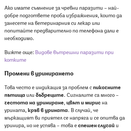
Ако имате съмнение за чревни паразити – най-
добре подгответе проба избражнения, които да
занесете на ветеринарния си лекар или
попитайте предварително по телефона дали е
необходимо.
Вижте още:
Видове вътрешни паразити при
котките
Промени в уринирането
Това често е индикация за проблем с
пикочните
пътища
или
бъбреците
. Сигналите са много –
честота на уриниране
,
цвят и мирис
на
урината,
кръв в урината
. В случай, че
мъркащият ви приятел се напряга и се опитва да
уринира, но не успява – това е
спешен случай
и