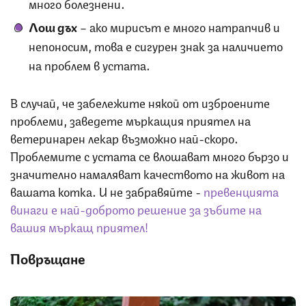
много болезнени.
Лош дъх
– ако мирисът е много натрапчив и
непоносим, това е сигурен знак за наличието
на проблем в устата.
В случай, че забележите някой от изброените
проблеми, заведете мъркащия приятел на
ветеринарен лекар възможно най-скоро.
Проблемите с устата се влошават много бързо и
значително намаляват качеството на живот на
вашата котка. И не забравяйте -
превенцията
винаги е най-доброто решение за зъбите на
вашия мъркащ приятел!
Повръщане