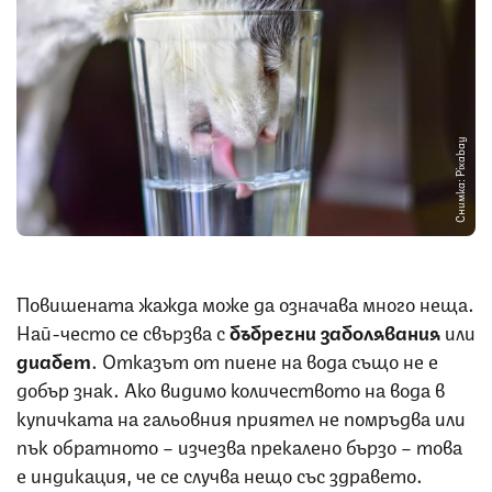
Снимка: Pixabay
Повишената жажда може да означава много неща.
Най-често се свързва с
бъбречни заболявания
или
диабет
. Отказът от пиене на вода също не е
добър знак. Ако видимо количеството на вода в
купичката на гальовния приятел не помръдва или
пък обратното – изчезва прекалено бързо – това
е индикация, че се случва нещо със здравето.