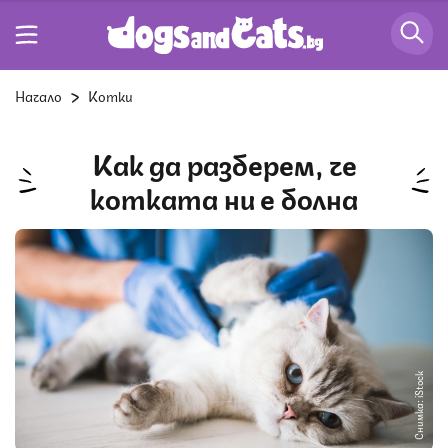
Начало
Котки
Как да разберем, че
котката ни е болна
Снимка: iStock