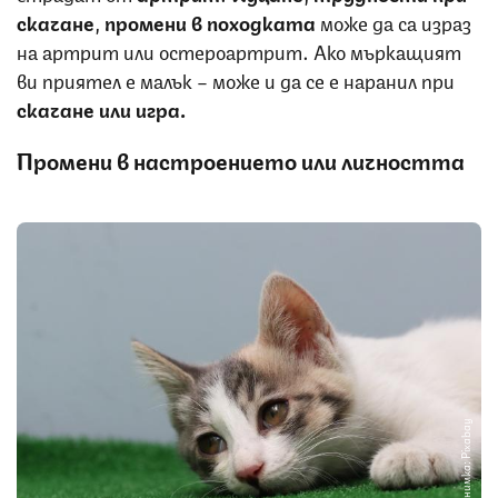
скачане
,
промени в походката
може да са израз
на артрит или остероартрит. Ако мъркащият
ви приятел е малък – може и да се е наранил при
скачане или игра.
Промени в настроението или личността
Снимка: Pixabay