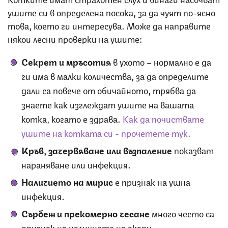
ушите си в определена посока, за да чуят по-ясно
това, което ги интересува. Може да направите
някои лесни проверки на ушите:
Секрет и мръсотия
в ухото – нормално е да
ги има в малки количества, за да определите
дали са повече от обичайното, трябва да
знаете как изглеждат ушите на вашата
котка, когато е здрава.
Как да почиствате
ушите на котката си - прочетете тук.
Кръв, зачервяване или възпаление
показват
нараняване или инфекция.
Наличието на мирис
е признак на ушна
инфекция.
Сърбеж и прекомерно чесане
много често са
признак на наличието на акари.