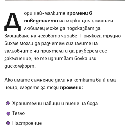
Д
ори най-малките
промени в
поведението
на мъркащия домашен
любимец може да подсказват за
влошаване на неговото здраве. Понякога трудно
бихме могли да разчетем сигналите на
гальовните ни приятели и да разберем със
закъснение, че те изпитват болка или
дискомфорт.
Ако имате съмнение дали на котката ви ѝ има
нещо, следете за тези
промени
:
Хранителни навици и пиене на вода
Тегло
Настроение