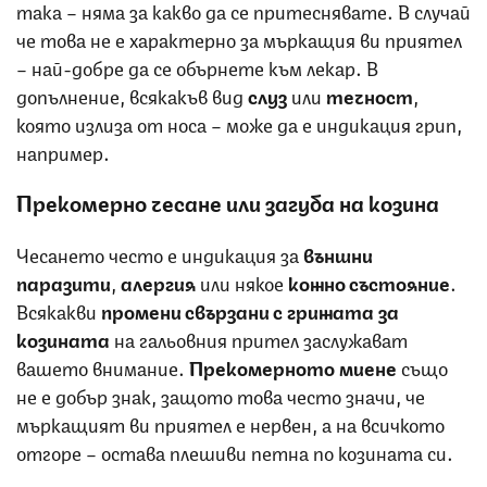
така – няма за какво да се притеснявате. В случай
че това не е характерно за мъркащия ви приятел
– най-добре да се обърнете към лекар. В
допълнение, всякакъв вид
слуз
или
течност
,
която излиза от носа – може да е индикация грип,
например.
Прекомерно чесане или загуба на козина
Чесането често е индикация за
външни
паразити
,
алергия
или някое
кожно състояние
.
Всякакви
промени свързани с грижата за
козината
на гальовния прител заслужават
вашето внимание.
Прекомерното миене
също
не е добър знак, защото това често значи, че
мъркащият ви приятел е нервен, а на всичкото
отгоре – остава плешиви петна по козината си.