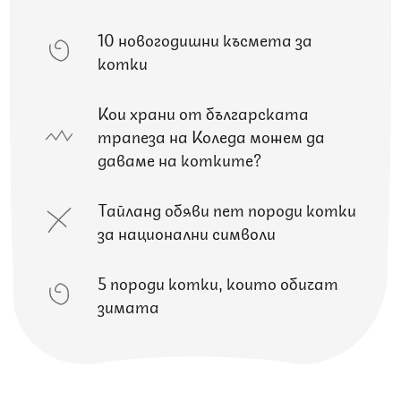
10 новогодишни късмета за
котки
Кои храни от българската
трапеза на Коледа можем да
даваме на котките?
Тайланд обяви пет породи котки
за национални символи
5 породи котки, които обичат
зимата