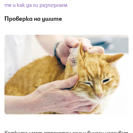
те и как да ги разпознаем
Проверка на ушите
Снимка: iStock
Котките имат страхотен слух и винаги насочват