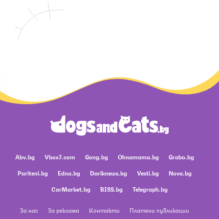
Abv.bg
Vbox7.com
Gong.bg
Ohnamama.bg
Grabo.bg
Pariteni.bg
Edna.bg
Dariknews.bg
Vesti.bg
Nova.bg
CarMarket.bg
BISS.bg
Telegraph.bg
За нас
За реклама
Контакти
Платени публикации