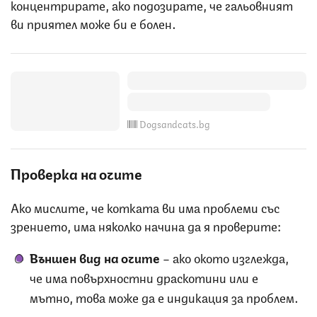
концентрирате, ако подозирате, че гальовният
ви приятел може би е болен.
Dogsandcats.bg
Проверка на очите
Ако мислите, че котката ви има проблеми със
зрението, има няколко начина да я проверите:
Външен вид на очите
– ако окото изглежда,
че има повърхностни драскотини или е
мътно, това може да е индикация за проблем.