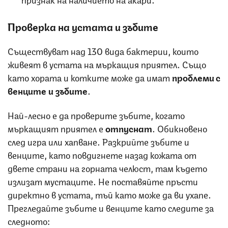
Проверка на устата и зъбите
Съществуват над 130 вида бактерии, които
живеят в устата на мъркащия приятел. Също
като хората и котките може да имат
проблеми с
венците и зъбите
.
Най-лесно е да проверите зъбите, когато
мъркащият приятел е
отпуснат
. Обикновено
след игра или хапване. Разкрийте зъбите и
венците, като повдигнете назад кожата от
двете страни на горната челюст, там където
излизат мустаците. Не поставяйте пръсти
директно в устата, тъй като може да ви ухапе.
Прегледайте зъбите и венците като следите за
следното: