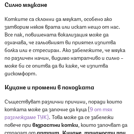
Силно мяукане
Котките са склонни да мяукат, особено ако
затворим някоя врата или искат нещо от нас.
Все пак, повишената вокализация може да
означава, че гальовният ви приятел изпитва
болка или е стресиран. Ако забележите, че мяука
по различен начин, видимо натрапчиво и силно –
може би се опитва да ви каже, че изпитва
дискомфорт.
Куцане и промени в походката
Съществуват различни причини, поради които
котката може да започне да куца (
9 от тях
разглеждаме ТУК)
. Това може да се забележи
повече при
възрастни котки
, които започват да
страдат от
артрит
.
Куцане
,
трудности при