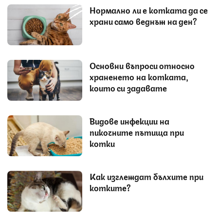
Нормално ли е котката да се
храни само веднъж на ден?
Основни въпроси относно
храненето на котката,
които си задавате
Видове инфекции на
пикочните пътища при
котки
Как изглеждат бълхите при
котките?