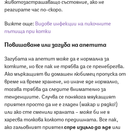
животозастрашаващо състояние, ако не
реагирате час по-скоро.
Вижте още:
Видове инфекции на пикочните
пътища при котки
Повишаване или загуба на апетита
Загубата на апетит може да е нормална за
котките, но все пак не трябва да се пренебрегва.
Ако мъркащият ви домашен любимец пропуска от
време на време хранене, но иначе яде нормално,
тогава трябва да следите внимателно за
тенденциите. Случва се понякога мяукащият
приятел просто да не е гладен (макар и рядко!)
или ако сте сменили храната – може би не я
харесва толкова колкото предишната. Все пак,
ако гальовният приятел
спре изцяло да яде
или