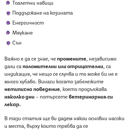
Тоалетни навици
Поддържане на козината
Енергичност
Мяукане
Сън
Важно е да се знае, че
промените
, независимо
дали са
положителни или отрицателни
, са
индикация, че нещо се случва и то може би не е
много хубаво. Винаги когато забележите
нетипично поведение
, което продължава
няколко дни
– потърсете
ветеринарния си
лекар.
В тази статия ще ви дадем някои основни насоки
и места, върху които трябва да се