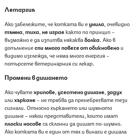
Летаргия
Ако забележите, че котката ви е
унила
, очевидно
тъжна
,
тиха
,
не играе
както по принцип –
възможно е да изпитва някаква
болка
. Ако в
допълнение
спи много повече от обикновено
и
видимо изглежда, че няма много енергия –
потърсете ветеринарния си лекар.
Промени в дишането
Ако чувате
хрипове
,
учестено дишане
,
задух
или
хъркане
– не трябва да пренебрегвате тези
сигнали. Относно хъркането или шумното
дишане – някои представители, които имат
плоски носове
са склонни да дишат по-шумно.
Ако котката ви е един от тях и винаги е дишала