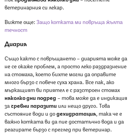
ветеринарния си лекар.
Вижте още:
Защо котката ми повръща жълта
течност
Диария
Също както с повръщането – диарията може да
не се окаже проблем, а просто леко раздразнение
на стомаха, което бихте могли да оправите
много бързо с повече суха храна. Все пак, ако
мъркащият ви приятел е с разстроен стомах
няколко дни подред
– това може да е индикация
за
чревни паразити
или нещо друго. Това
състояние води и до
дехидратация
, така че е
важно котката ви да пие достатъчно вода и да
реагирате бързо с преглед при ветеринар.