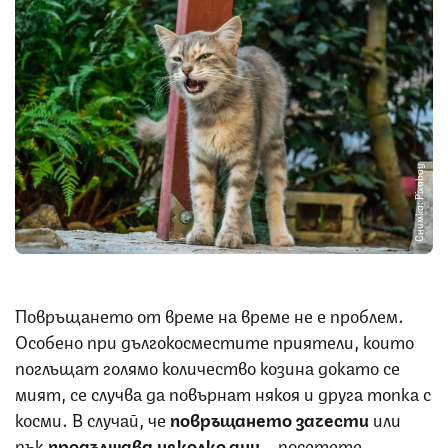
Снимка: Pixabay
Повръщането от време на време не е проблем.
Особено при дългокосместите приятели, които
поглъщат голямо количество козина докато се
мият, се случва да повърнат някоя и друга топка с
косми. В случай, че
повръщането зачести
или
пък
продължава няколко дни
– посетете