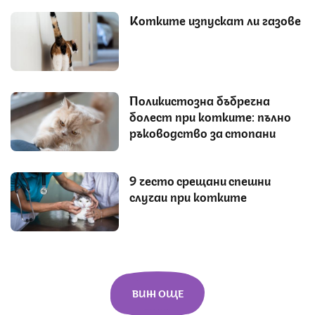
Котките изпускат ли газове
Поликистозна бъбречна
болест при котките: пълно
ръководство за стопани
9 често срещани спешни
случаи при котките
ВИЖ ОЩЕ