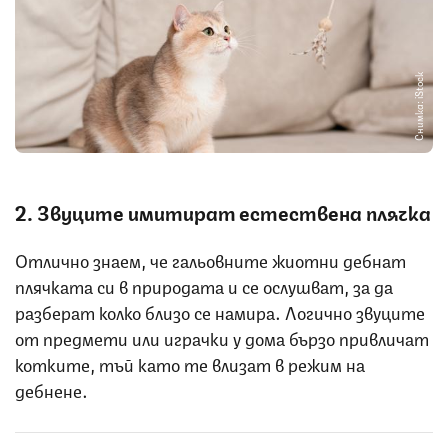
Снимка: iStock
2. Звуците имитират естествена плячка
Отлично знаем, че гальовните жиотни дебнат
плячката си в природата и се ослушват, за да
разберат колко близо се намира. Логично звуците
от предмети или играчки у дома бързо привличат
котките, тъй като те влизат в режим на
дебнене.