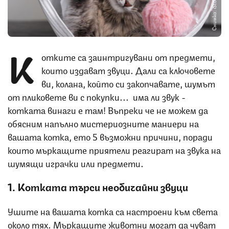
Снимка: iStock
К
отките са заинтригувани от предмети,
които издават звуци. Дали са ключовете
ви, колана, който си закопчавате, шумът
от пликовете ви с покупки... има ли звук -
котката винаги е там! Въпреки че не можем да
обясним напълно мистериозните маниери на
вашата котка, ето 5 възможни причини, поради
които мъркащите приятели реагират на звука на
шумящи играчки или предмети.
1. Котката търси необичайни звуци
Ушите на вашата котка са настроени към света
около тях. Мъркащите животни могат да чуват