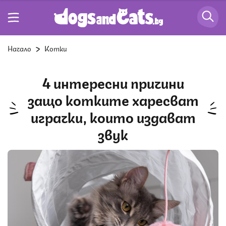
Начало
Котки
4 интересни причини
защо котките харесват
играчки, които издават
звук