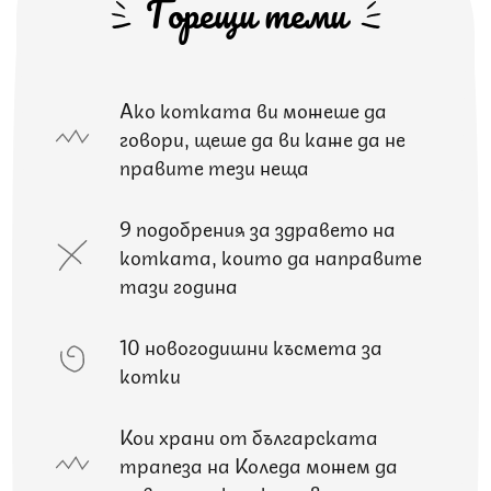
Горещи теми
Ако котката ви можеше да
говори, щеше да ви каже да не
правите тези неща
9 подобрения за здравето на
котката, които да направите
тази година
10 новогодишни късмета за
котки
Кои храни от българската
трапеза на Коледа можем да