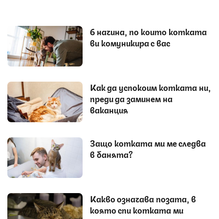
6 начина, по които котката
ви комуникира с вас
Как да успокоим котката ни,
преди да заминем на
ваканция
Защо котката ми ме следва
в банята?
Какво означава позата, в
която спи котката ми