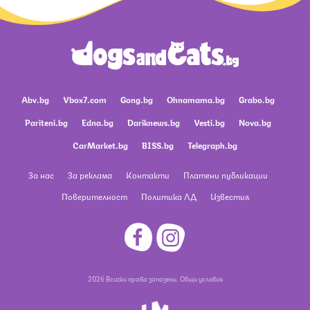
Abv.bg
Vbox7.com
Gong.bg
Ohnamama.bg
Grabo.bg
Pariteni.bg
Edna.bg
Dariknews.bg
Vesti.bg
Nova.bg
CarMarket.bg
BISS.bg
Telegraph.bg
За нас
За реклама
Контакти
Платени публикации
Поверителност
Политика ЛД
Известия
2026 Всички права запазени.
Общи условия