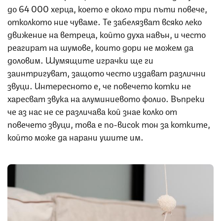
до 64 000 херца, което е около три пъти повече,
отколкото ние чуваме. Те забелязват всяко леко
движение на ветреца, който духа навън, и често
реагират на шумове, които дори не можем да
доловим. Шумящите играчки ще ги
заинтригуват, защото често издават различни
звуци. Интересното е, че повечето котки не
харесват звука на алуминиевото фолио. Въпреки
че аз нас не се различава кой знае колко от
повечето звуци, това е по-висок тон за котките,
който може да нарани ушите им.