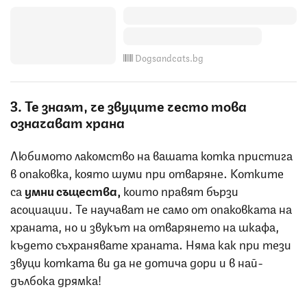
Dogsandcats.bg
3. Те знаят, че звуците често това
означават храна
Любимото лакомство на вашата котка пристига
в опаковка, която шуми при отваряне. Котките
са
умни същества,
които правят бързи
асоциации. Те научават не само от опаковката на
храната, но и звукът на отварянето на шкафа,
където съхранявате храната. Няма как при тези
звуци котката ви да не дотича дори и в най-
дълбока дрямка!