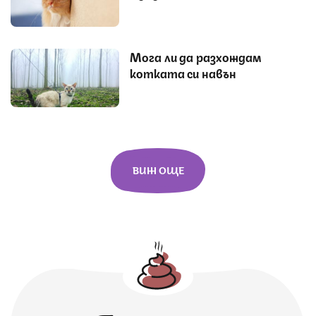
Мога ли да разхождам
котката си навън
ВИЖ ОЩЕ