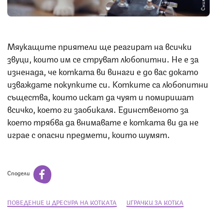
Мяукащите приятели ще реагират на всички
звуци, които им се струват любопитни. Не е за
изненада, че котката ви винаги е до вас докато
изваждате покупките си. Котките са любопитни
същества, които искат да чуят и помиришат
всичко, което ги заобикаля. Единственото за
което трябва да внимавате е котката ви да не
играе с опасни предмети, които шумят.
Сподели
ПОВЕДЕНИЕ И ДРЕСУРА НА КОТКАТА
ИГРАЧКИ ЗА КОТКА