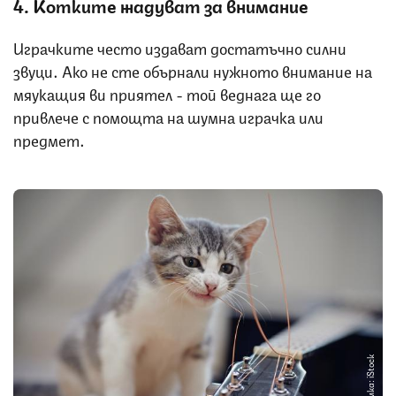
4. Котките жадуват за внимание
Играчките често издават достатъчно силни
звуци. Ако не сте обърнали нужното внимание на
мяукащия ви приятел - той веднага ще го
привлече с помощта на шумна играчка или
предмет.
Снимка: iStock