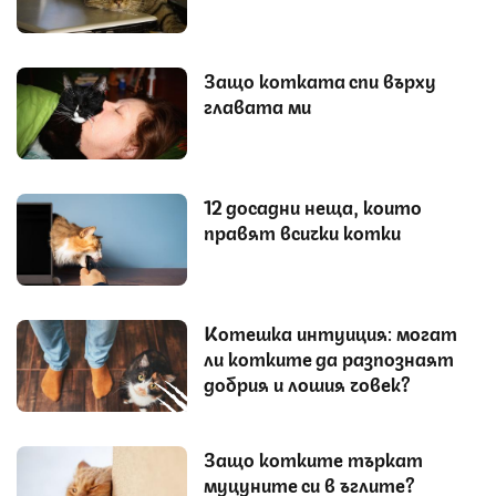
Защо котката спи върху
главата ми
12 досадни неща, които
правят всички котки
Котешка интуиция: могат
ли котките да разпознаят
добрия и лошия човек?
Защо котките търкат
муцуните си в ъглите?