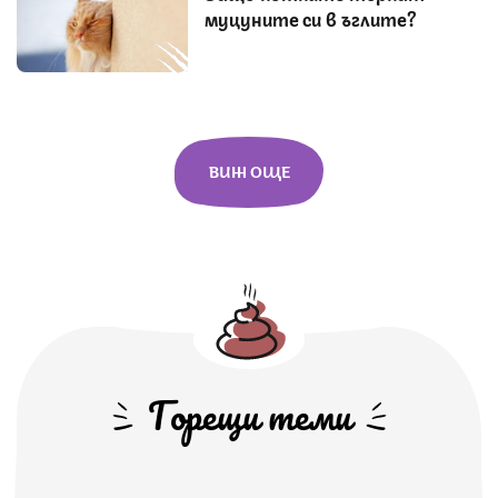
муцуните си в ъглите?
ВИЖ ОЩЕ
Горещи теми