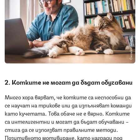
Снимка: iStock
2. Котките не могат да бъдат обучавани
Много хора вярват, че котките са неспособни да
се научат на трикове или да изпълняват команди
като кучетата. Това обаче не е вярно. Котките
са интелигентни и могат да бъдат обучавани –
стига да се използват правилните методи.
Позитивното мотивиране, като награди под