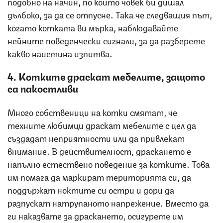
подобно на начин, по който човек би дишал
дълбоко, за да се отпусне. Така че следващия път,
когато котката ви мърка, наблюдавайте
нейните поведенчески сигнали, за да разберете
какво наистина изпитва.
4. Котките драскат мебелите, защото
са пакостливи
Много собственици на котки смятат, че
техните любимци драскат мебелите с цел да
създадат неприятности или да привлекат
внимание. В действителност, драскането е
напълно естествено поведение за котките. Това
им помага да маркират територията си, да
поддържат ноктите си остри и дори да
разпускат натрупаното напрежение. Вместо да
ги наказвате за драскането, осигурете им