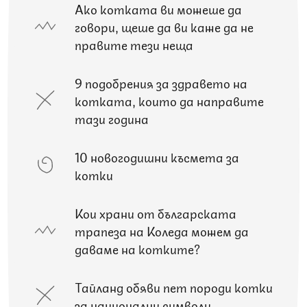
Ако котката ви можеше да
говори, щеше да ви каже да не
правите тези неща
9 подобрения за здравето на
котката, които да направите
тази година
10 новогодишни късмета за
котки
Кои храни от българската
трапеза на Коледа можем да
даваме на котките?
Тайланд обяви пет породи котки
за национални символи