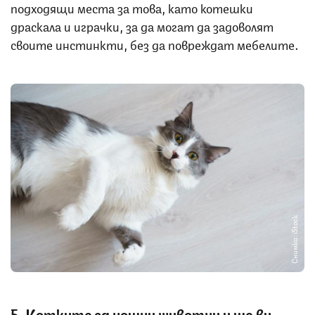
подходящи места за това, като котешки
драскала и играчки, за да могат да задоволят
своите инстинкти, без да повреждат мебелите.
Снимка: iStock
5. Котките са нощни животни и ще ви