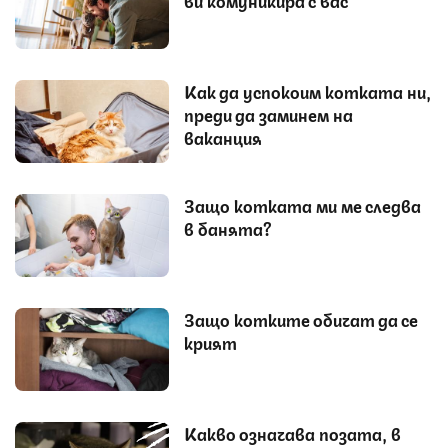
Как да успокоим котката ни,
преди да заминем на
ваканция
Защо котката ми ме следва
в банята?
Защо котките обичат да се
крият
Какво означава позата, в