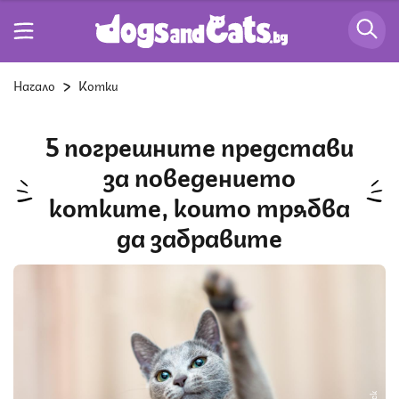
Начало
Котки
5 погрешните представи
за поведението
котките, които трябва
да забравите