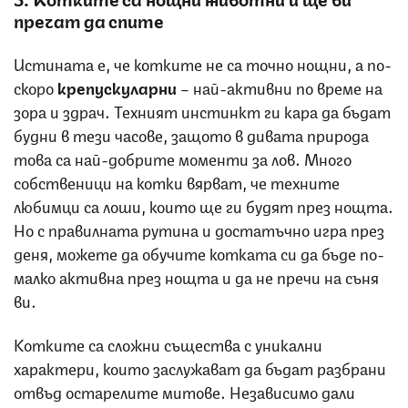
пречат да спите
Истината е, че котките не са точно нощни, а по-
скоро
крепускуларни
– най-активни по време на
зора и здрач. Техният инстинкт ги кара да бъдат
будни в тези часове, защото в дивата природа
това са най-добрите моменти за лов. Много
собственици на котки вярват, че техните
любимци са лоши, които ще ги будят през нощта.
Но с правилната рутина и достатъчно игра през
деня, можете да обучите котката си да бъде по-
малко активна през нощта и да не пречи на съня
ви.
Котките са сложни същества с уникални
характери, които заслужават да бъдат разбрани
отвъд остарелите митове. Независимо дали