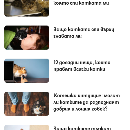
която спи котката ми
Защо котката спи върху
главата ми
12 досадни неща, които
правят всички котки
Котешка интуиция: могат
ли котките да разпознаят
добрия и лошия човек?
Защо котките търкат