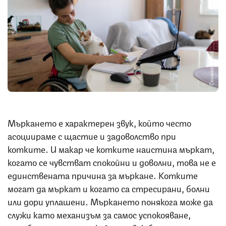
Снимка: iStock
Мъркането е характерен звук, който често
асоциираме с щастие и задоволство при
котките. И макар че котките наистина мъркат,
когато се чувстват спокойни и доволни, това не е
единствената причина за мъркане. Котките
могат да мъркат и когато са стресирани, болни
или дори уплашени. Мъркането понякога може да
служи като механизъм за самос успокояване,