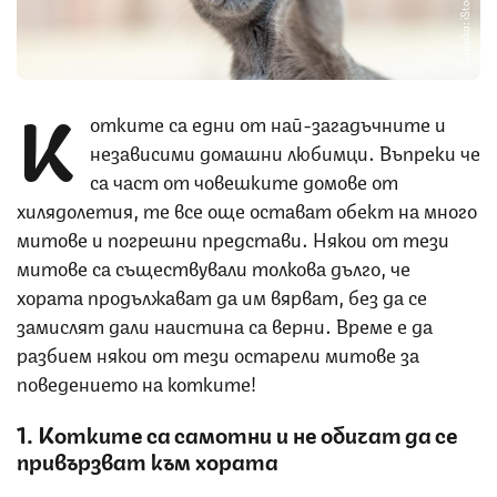
Снимка: iStock
К
отките са едни от най-загадъчните и
независими домашни любимци. Въпреки че
са част от човешките домове от
хилядолетия, те все още остават обект на много
митове и погрешни представи. Някои от тези
митове са съществували толкова дълго, че
хората продължават да им вярват, без да се
замислят дали наистина са верни. Време е да
разбием някои от тези остарели митове за
поведението на котките!
1. Котките са самотни и не обичат да се
привързват към хората