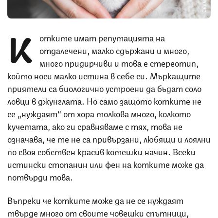
К
отките имат репутацията на
отдалечени, малко сдържани и много,
много придирчиви и това е стереотип,
който носи малко истина в себе си. Мъркащите
приятели са биологично устроени да бъдат соло
ловци в джунглата. Но само защото котките не
се „нуждаят“ от хора толкова много, колкото
кучетата, ако ги сравняваме с тях, това не
означава, че те не са привързани, любящи и лоялни
по своя собствен красив котешки начин. Всеки
истински стопанин или фен на котките може да
потвърди това.
Въпреки че котките може да не се нуждаят
твърде много от своите човешки спътници,