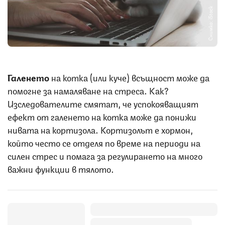
Снимка: iStock
Галенето
на котка (или куче) всъщност може да
помогне за намаляване на стреса. Как?
Изследователите смятат, че успокояващият
ефект от галенето на котка може да понижи
нивата на кортизола. Кортизолът е хормон,
който често се отделя по време на периоди на
силен стрес и помага за регулирането на много
важни функции в тялото.