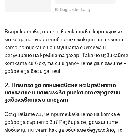
Dogsandcats.bg
Въпреки това, при по-високи нива, кортизолът
може да наруши основните функции на тялото
като потискане на имунната система и
регулиране на кръвната захар. Така че извикайте
котката си в скута си и започнете да я галите -
добре е за вас и за нея!
2. Помага за понижаване на кръвното
налягане и намалява риска от сърдечни
заболявания и инсулт
Осъзнавате ли, че притежаването на котка е
добро за сърцето ви? Разбира се, домашните
любимци ни учат как да обичаме безусловно, но