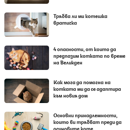
Трябва ли ми котешка
вратичка
4 опасности, от които да
предпазим котката по време
на Великден
Как мога да помогна на
котката ми да се адаптира
към новия дом
Основни принадлежности,
които ви трябват преди да
осиновите коте