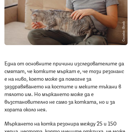
Снимка: iStock
Една от основните причини изследователите да
смятат, че котките мъркат е, че този резонанс
е на ниво, което може да помогне за
заздравяването на костите и меките тъкани в
тялото им. Но мъркането може да е
възстановително не само за котката, но и за
хората около нея.
Мъркането на котка резонира между 25 и 150
херца, честота, която учените откриха, че може