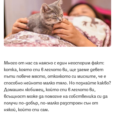
Снимка: iStock
Много от нас са наясно с един неоспорим факт:
котка, която спи в леглото ви, ще заеме девет
пъти повече място, отколкото си мислите, че е
способно нейното малко тяло. Но познайте какво?
Домашен любимец, който спи в леглото ви,
всъщност може да помогне на собственика си да
получи по-добър, по-малко разстроен сън от
някой, който спи сам.