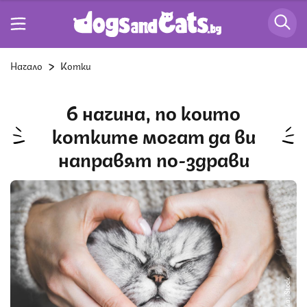
Начало
Котки
6 начина, по които
котките могат да ви
направят по-здрави
Снимка: iStock