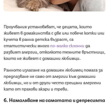
Снимка: iStock
Проучвания установяват, че децата, които
живеят в домакинства с две или повече котки или
кучета в ранна детска възраст, са
статистически много
по-малко склонни
да
развият алергии, отколкото техните връстници,
които не живеят с домашни любимци.
Ранното излагане на домашен любимец помага за
предпазване не само от алергии към домашни
любимци, но и от други често срещани алергени
като от прахови акари и треви.
6. Намаляване на самотата и депресията