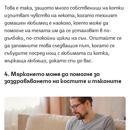
Това е така, защото много собственици на котки
изпитват чувство на лекота, когато техният
домашен любимец е наоколо, което може да
помогне на телата им да се установят в по-
дълбоки, по-спокойни цикли на сън. Опитайте се
да запомните това следващия път, когато се
събудите посред нощ с любимата си котка,
мъркаща любящо, докато спи до вас.
4. Мъркането може да помогне за
заздравяването на костите и тъканите