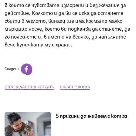
в които се чувствате изморени и без желание за
действие. Колкото и да ви се иска да останете
свити в леглото, винаги ще има космато малко
мъркащо носле, което ви подканва да станете, да
го почешете и, в името на всичко, да напълните
вече купичката му с храна .
Сподели
ОТГЛЕЖДАНЕ НА КОТКАТА
ЖИВОТ С КОТКА
5 причини да живеем с котка