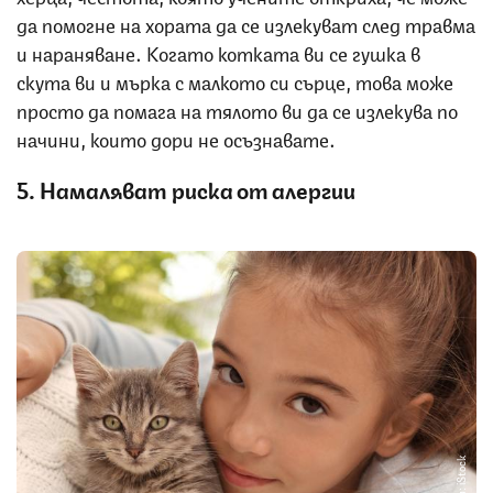
да помогне на хората да се излекуват след травма
и нараняване. Когато котката ви се гушка в
скута ви и мърка с малкото си сърце, това може
просто да помага на тялото ви да се излекува по
начини, които дори не осъзнавате.
5. Намаляват риска от алергии