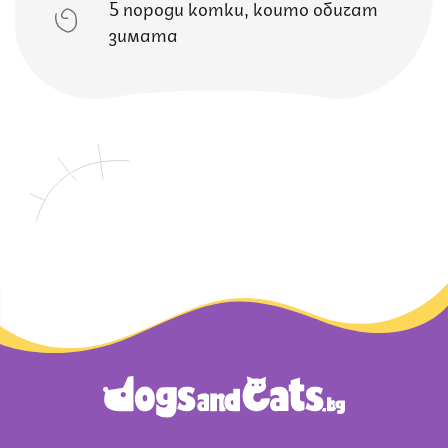
5 породи котки, които обичат
зимата