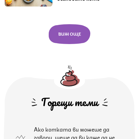
ВИЖ ОЩЕ
Горещи теми
Ако котката ви можеше да
говори, щеше да ви каже да не