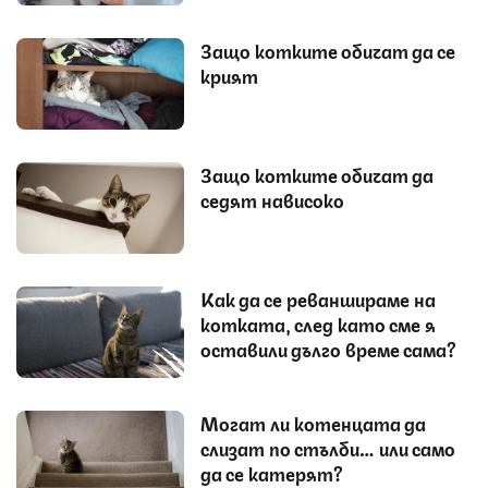
Защо котките обичат да се
крият
Защо котките обичат да
седят нависоко
Как да се реваншираме на
котката, след като сме я
оставили дълго време сама?
Могат ли котенцата да
слизат по стълби… или само
да се катерят?