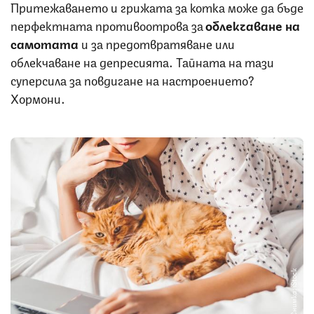
Притежаването и грижата за котка може да бъде
перфектната противоотрова за
облекчаване на
самотата
и за предотвратяване или
облекчаване на депресията. Тайната на тази
суперсила за повдигане на настроението?
Хормони.
Снимка: iStock