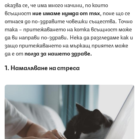
оказва се, че има много начини, по които
всъщност
ние имаме нужда от тях
, поне що се
отнася до по-здравите човешки същества. Точно
така – притежаването на котка всъщност може
да ви направи по-здрави. Нека да разгледаме как и
защо притежаването на мъркащ приятел може
да е от
полза за нашето здраве.
1. Намаляване на стреса