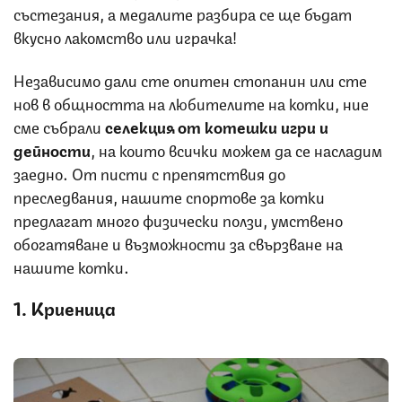
състезания, а медалите разбира се ще бъдат
вкусно лакомство или играчка!
Независимо дали сте опитен стопанин или сте
нов в общността на любителите на котки, ние
сме събрали
селекция от котешки игри и
дейности
, на които всички можем да се насладим
заедно. От писти с препятствия до
преследвания, нашите спортове за котки
предлагат много физически ползи, умствено
обогатяване и възможности за свързване на
нашите котки.
1. Криеница