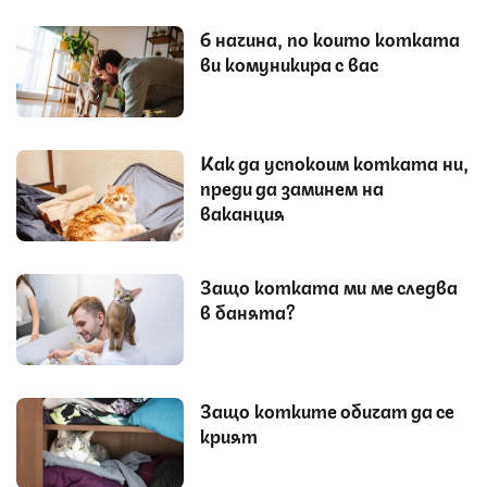
6 начина, по които котката
ви комуникира с вас
Как да успокоим котката ни,
преди да заминем на
ваканция
Защо котката ми ме следва
в банята?
Защо котките обичат да се
крият