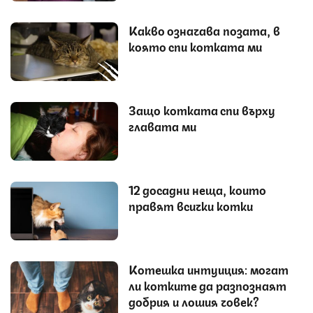
Какво означава позата, в
която спи котката ми
Защо котката спи върху
главата ми
12 досадни неща, които
правят всички котки
Котешка интуиция: могат
ли котките да разпознаят
добрия и лошия човек?