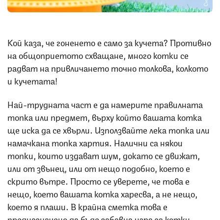
Кой каза, че гоненето е само за кучета? Противно
на общоприетото схващане, много котки се
радват на привличането точно толкова, колкото
и кучетата!
Най-трудната част е да намерите правилната
топка или предмет, върху който вашата котка
ще иска да се хвърли. Използвайте лека топка или
намачкана топка хартия. Налични са някои
топки, които издават шум, докато се движат,
или от звънец, или от нещо подобно, което е
скрито вътре. Просто се уверете, че това е
нещо, което вашата котка харесва, а не нещо,
което я плаши. В крайна сметка това е
предназначено да бъде забавна игра за котки.