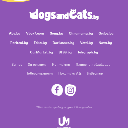
Abv.bg
Vbox7.com
Gong.bg
Ohnamama.bg
Grabo.bg
Pariteni.bg
Edna.bg
Dariknews.bg
Vesti.bg
Nova.bg
CarMarket.bg
BISS.bg
Telegraph.bg
За нас
За реклама
Контакти
Платени публикации
Поверителност
Политика ЛД
Известия
2026 Всички права запазени.
Общи условия