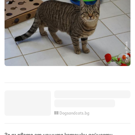
Снимка: iStock
Dogsandcats.bg
За първата от нашите котешки дейности