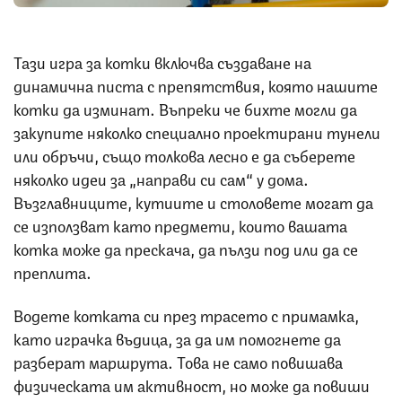
Тази игра за котки включва създаване на
динамична писта с препятствия, която нашите
котки да изминат. Въпреки че бихте могли да
закупите няколко специално проектирани тунели
или обръчи, също толкова лесно е да съберете
няколко идеи за „направи си сам“ у дома.
Възглавниците, кутиите и столовете могат да
се използват като предмети, които вашата
котка може да прескача, да пълзи под или да се
преплита.
Водете котката си през трасето с примамка,
като играчка въдица, за да им помогнете да
разберат маршрута. Това не само повишава
физическата им активност, но може да повиши