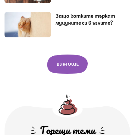
Защо котките търкат
муцуните си в ъглите?
ВИЖ ОЩЕ
Горещи теми