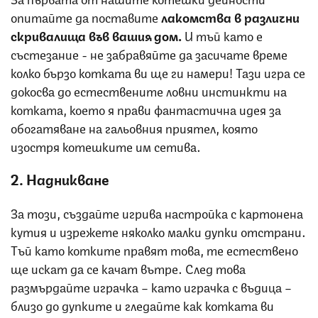
опитайте да поставите
лакомства в различни
скривалища във вашия дом.
И тъй като е
състезание - не забравяйте да засичате време
колко бързо котката ви ще ги намери! Тази игра се
докосва до естествените ловни инстинкти на
котката, което я прави фантастична идея за
обогатяване на гальовния приятел, която
изостря котешките им сетива.
2. Надникване
За този, създайте игрива настройка с картонена
кутия и изрежете няколко малки дупки отстрани.
Тъй като котките правят това, те естествено
ще искат да се качат вътре. След това
размърдайте играчка – като играчка с въдица –
близо до дупките и гледайте как котката ви