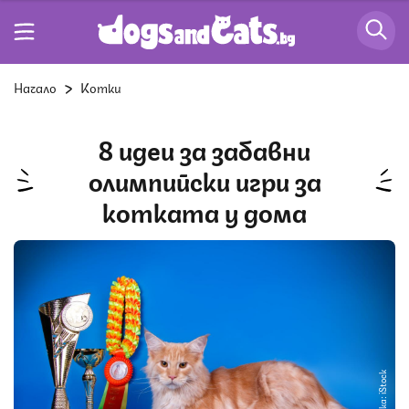
Начало
Котки
8 идеи за забавни
олимпийски игри за
котката у дома
Снимка: iStock