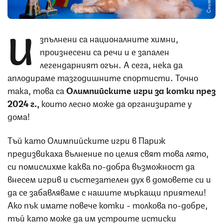
И
зпълнени са националните химни,
произнесени са речи и е запален
легендарният огън. А сега, нека да
аплодираме тазгодишните спортисти. Точно
така, това са
Олимпийските игри за котки през
2024 г.,
които лесно може да организирате у
дома!
Тъй като Олимпийските игри в Париж
предизвикаха вълнение по целия свят това лято,
си помислихме каква по-добра възможност да
внесем игрив и състезателен дух в домовете си и
да се забавляваме с нашите мъркащи приятели!
Ако пък имате повече котки - толкова по-добре,
тъй като може да им устроите истиски