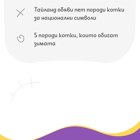
Тайланд обяви пет породи котки
за национални символи
5 породи котки, които обичат
зимата