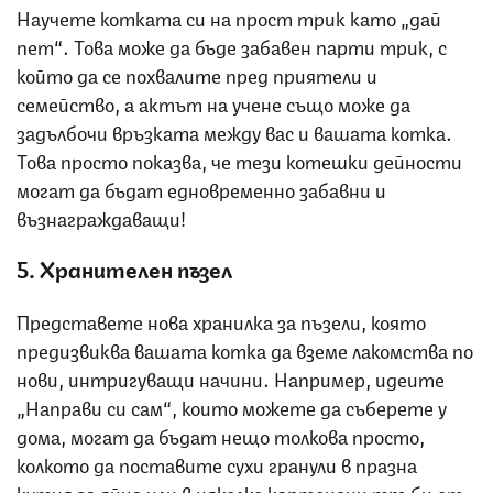
Научете котката си на прост трик като „дай
пет“. Това може да бъде забавен парти трик, с
който да се похвалите пред приятели и
семейство, а актът на учене също може да
задълбочи връзката между вас и вашата котка.
Това просто показва, че тези котешки дейности
могат да бъдат едновременно забавни и
възнаграждаващи!
5. Хранителен пъзел
Представете нова хранилка за пъзели, която
предизвиква вашата котка да вземе лакомства по
нови, интригуващи начини. Например, идеите
„Направи си сам“, които можете да съберете у
дома, могат да бъдат нещо толкова просто,
колкото да поставите сухи гранули в празна
кутия за яйца или в няколко картонени тръби от