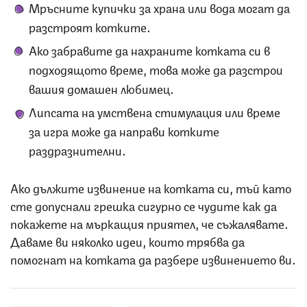
Мръсните купички за храна или вода могат да
разстроят котките.
Ако забравите да нахраните котката си в
подходящото време, това може да разстрои
вашия домашен любимец.
Липсата на умствена стимулация или време
за игра може да направи котките
раздразнителни.
Ако дължите извинение на котката си, тъй като
сте допуснали грешка сигурно се чудите как да
покажете на мъркащия приятел, че съжалявате.
Даваме ви няколко идеи, които трябва да
помогнат на котката да разбере извинението ви.