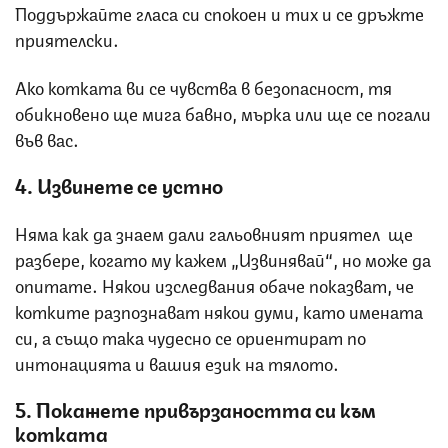
Поддържайте гласа си спокоен и тих и се дръжте
приятелски.
Ако котката ви се чувства в безопасност, тя
обикновено ще мига бавно, мърка или ще се погали
във вас.
4. Извинете се устно
Няма как да знаем дали гальовният приятел ще
разбере, когато му кажем „Извинявай“, но може да
опитате. Някои изследвания обаче показват, че
котките разпознават някои думи, като имената
си, а също така чудесно се ориентират по
интонацията и вашия език на тялото.
5. Покажете привързаността си към
котката