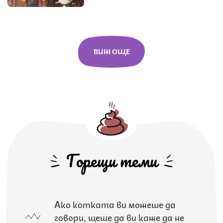
ВИЖ ОЩЕ
Горещи теми
Ако котката ви можеше да
говори, щеше да ви каже да не