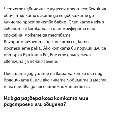
Устното извинение е чудесен предшественик на
обич, тъй като искате да се доближите до
личното пространство бавно. След като нежно
говорите с котката си и атмосферата е по-
спокойна, можете да тествате
възприемчивостта на котката си, като
протегнете ръка. Ако котката ви подуши или се
потърка в ръката ви, вие сте дали зелена
светлина за нежно галене.
Почешете зад ушите на вашата котка или под
брадичката ѝ, или ако знаете любимите ѝ места,
там трябва да насочите вниманието си.
Как да разбера кога котката ми е
разстроена или обидена?