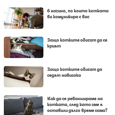
6 начина, по които котката
ви комуникира с вас
Защо котките обичат да се
крият
Защо котките обичат да
седят нависоко
Как да се реваншираме на
котката, след като сме я
оставили дълго време сама?