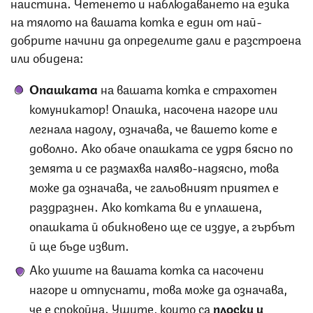
наистина. Четенето и наблюдаването на езика
на тялото на вашата котка е един от най-
добрите начини да определите дали е разстроена
или обидена:
Опашката
на вашата котка е страхотен
комуникатор! Опашка, насочена нагоре или
легнала надолу, означава, че вашето коте е
доволно. Ако обаче опашката се удря бясно по
земята и се размахва наляво-надясно, това
може да означава, че гальовният приятел е
раздразнен. Ако котката ви е уплашена,
опашката й обикновено ще се издуе, а гърбът
й ще бъде извит.
Ако ушите на вашата котка са насочени
нагоре и отпуснати, това може да означава,
че е спокойна. Ушите, които са
плоски и