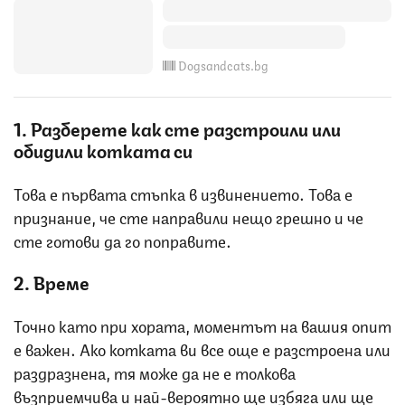
Dogsandcats.bg
1. Разберете как сте разстроили или
обидили котката си
Това е първата стъпка в извинението. Това е
признание, че сте направили нещо грешно и че
сте готови да го поправите.
2. Време
Точно като при хората, моментът на вашия опит
е важен. Ако котката ви все още е разстроена или
раздразнена, тя може да не е толкова
възприемчива и най-вероятно ще избяга или ще