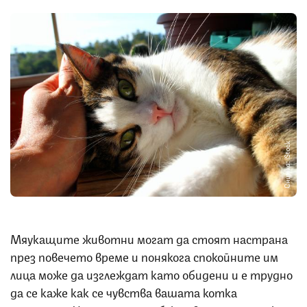
Снимка: iStock
Мяукащите животни могат да стоят настрана
през повечето време и понякога спокойните им
лица може да изглеждат като обидени и е трудно
да се каже как се чувства вашата котка