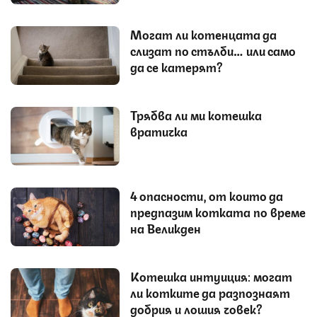
Могат ли котенцата да
слизат по стълби… или само
да се катерят?
Трябва ли ми котешка
вратичка
4 опасности, от които да
предпазим котката по време
на Великден
Котешка интуиция: могат
ли котките да разпознаят
добрия и лошия човек?