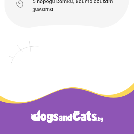
5 породи котки, които обичат
зимата