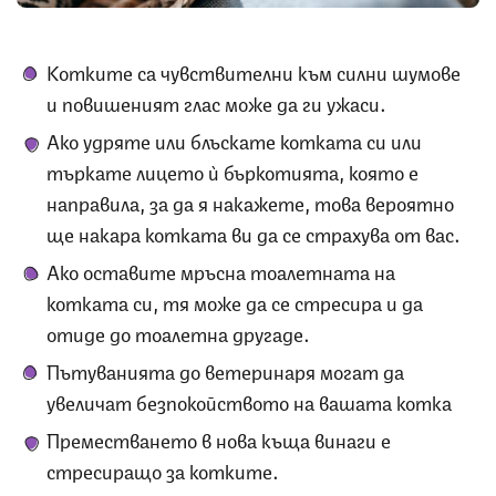
Котките са чувствителни към силни шумове
и повишеният глас може да ги ужаси.
Ако удряте или блъскате котката си или
търкате лицето ѝ бъркотията, която е
направила, за да я накажете, това вероятно
ще накара котката ви да се страхува от вас.
Ако оставите мръсна тоалетната на
котката си, тя може да се стресира и да
отиде до тоалетна другаде.
Пътуванията до ветеринаря могат да
увеличат безпокойството на вашата котка
Преместването в нова къща винаги е
стресиращо за котките.