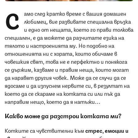
С
амо след кратко време с вашия домашен
любимец, вие развивате специална връзка
и едно от нещата, което го прави толкова
специален, е да можете да разчитате езика на
тялото и настроенията му. Но подобно на
отношенията ни с хората, които обичаме в
човешкия свят, това не е перфектно и понякога
се държим, казваме и правим неща, които могат
да наравят другия човек. Може да се случи да се
ядосаме и да изпуснем нервите си, в резултат на
което да се скараме на котката си или пък да
направим нещо, което да я натъжи...
Какво може да разстрои котката ми?
Котките са чувствителни към
стрес, емоции и
звуци.
Хората често могат да пренебрегнат