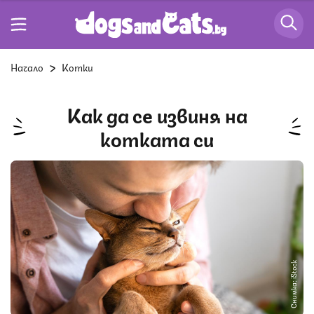
Начало
Котки
Как да се извиня на
котката си
Снимка: iStock