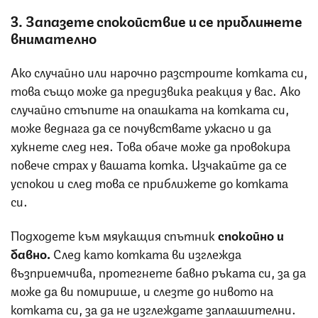
3. Запазете спокойствие и се приближете
внимателно
Ако случайно или нарочно разстроите котката си,
това също може да предизвика реакция у вас. Ако
случайно стъпите на опашката на котката си,
може веднага да се почувствате ужасно и да
хукнете след нея. Това обаче може да провокира
повече страх у вашата котка. Изчакайте да се
успокои и след това се приближете до котката
си.
Подходете към мяукащия спътник
спокойно и
бавно.
След като котката ви изглежда
възприемчива, протегнете бавно ръката си, за да
може да ви помирише, и слезте до нивото на
котката си, за да не изглеждате заплашителни.