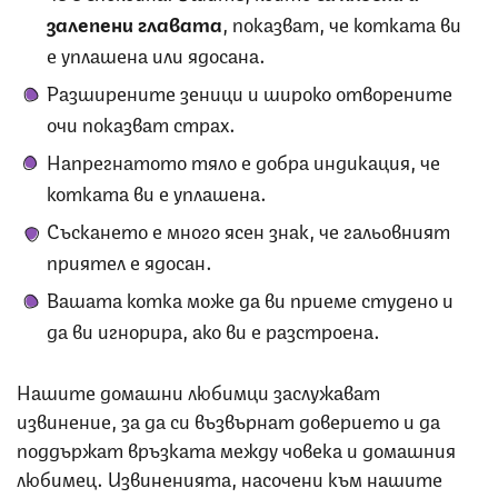
залепени главата
, показват, че котката ви
е уплашена или ядосана.
Разширените зеници и широко отворените
очи показват страх.
Напрегнатото тяло е добра индикация, че
котката ви е уплашена.
Съскането е много ясен знак, че гальовният
приятел е ядосан.
Вашата котка може да ви приеме студено и
да ви игнорира, ако ви е разстроена.
Нашите домашни любимци заслужават
извинение, за да си възвърнат доверието и да
поддържат връзката между човека и домашния
любимец. Извиненията, насочени към нашите