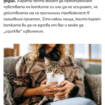
чувствата на котките си или да не осъзнаят, че
действията им са причинили тревожност в
гальовния приятел. Ето някои неща, които карат
котката ви да се ядосва от вас и може да
„изисква“ извинение.
Снимка: iStock