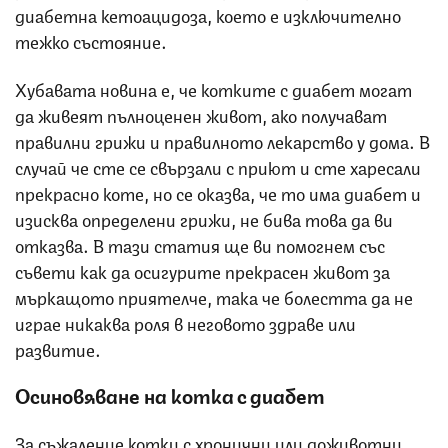
диабетна кетоацидоза, което е изключително
тежко състояние.
Хубавата новина е, че котките с диабет могат
да живеят пълноценен живот, ако получават
правилни грижи и правилното лекарство у дома. В
случай че сте се свързали с приют и сте харесали
прекрасно коте, но се оказва, че то има диабет и
изисква определени грижи, не бива това да ви
отказва. В тази статия ще ви помогнем със
съвети как да осигурите прекрасен живот за
мъркащото приятелче, така че болестта да не
играе никаква роля в неговото здраве или
развитие.
Осиновяване на котка с диабет
За съжаление котки с хронични или доживотни