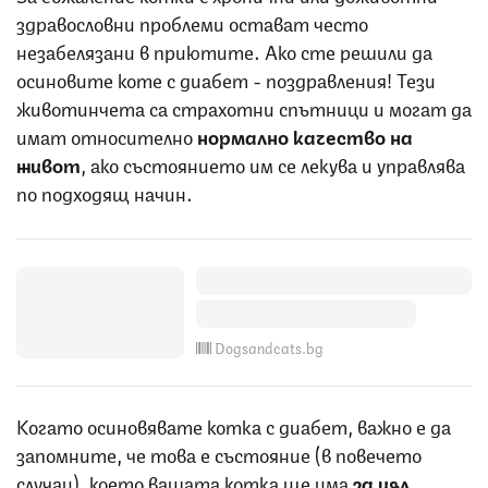
здравословни проблеми остават често
незабелязани в приютите. Ако сте решили да
осиновите коте с диабет - поздравления! Тези
животинчета са страхотни спътници и могат да
имат относително
нормално качество на
живот
, ако състоянието им се лекува и управлява
по подходящ начин.
Dogsandcats.bg
Когато осиновявате котка с диабет, важно е да
запомните, че това е състояние (в повечето
случаи), което вашата котка ще има
за цял