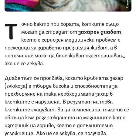
Т
очно както при хората, котките също
могат да страдат от
захарен диабет
,
което е сериозен медицински проблем с
последици за здравето през целия живот, а в
допълнение може да бъде животозастрашаващ,
ако не се лекува.
Диабетът се проявява, когато кръвната захар
(глюкоза) е твърде висока и способността за
прехвърляне на така необходимата захар в
клетките е нарушена. В резултат на това
клетките гладуват. За да компенсира, тялото се
обръща към разграждането на мазнините като
източник на гориво, което е допълнително
усложнение. Ако не се лекува, се получава