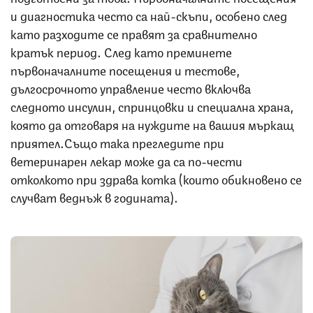
и диагностика често са най-скъпи, особено след
като разходите се правят за сравнително
кратък период. След като преминете
първоначалните посещения и тестове,
дългосрочното управление често включва
следното инсулин, спринцовки и специална храна,
която да отговаря на нуждите на вашия мъркащ
приятел.Също така прегледите при
ветеринарен лекар може да са по-чести
отколкото при здрава котка (които обикновено се
случват веднъж в годината).