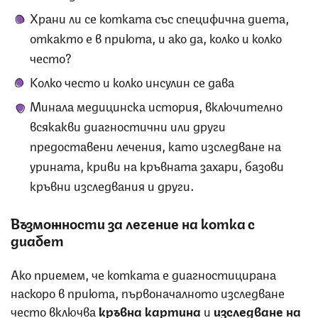
Храни ли се котката със специфична диета,
откакто е в приюта, и ако да, колко и колко
често?
Колко често и колко инсулин се дава
Минала медицинска история, включително
всякакви диагностични или други
предоставени лечения, като изследване на
урината, криви на кръвната захари, базови
кръвни изследвания и други.
Възможности за лечение на котка с
диабет
Ако приемем, че котката е диагностицирана
наскоро в приюта, първоначалното изследване
често включва
кръвна картина
и
изследване на