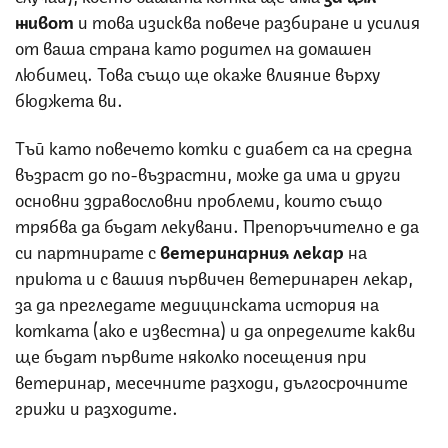
живот
и това изисква повече разбиране и усилия
от ваша страна като родител на домашен
любимец. Това също ще окаже влияние върху
бюджета ви.
Тъй като повечето котки с диабет са на средна
възраст до по-възрастни, може да има и други
основни здравословни проблеми, които също
трябва да бъдат лекувани. Препоръчително е да
си партнирате с
ветеринарния лекар
на
приюта и с вашия първичен ветеринарен лекар,
за да прегледате медицинската история на
котката (ако е известна) и да определите какви
ще бъдат първите няколко посещения при
ветеринар, месечните разходи, дългосрочните
грижи и разходите.