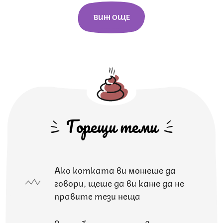
ВИЖ ОЩЕ
Горещи теми
Ако котката ви можеше да
говори, щеше да ви каже да не
правите тези неща
9 подобрения за здравето на