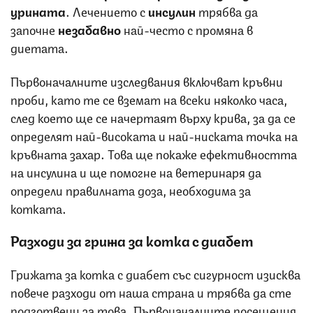
урината
. Лечението с
инсулин
трябва да
започне
незабавно
най-често с промяна в
диетата.
Първоначалните изследвания включват кръвни
проби, като те се вземат на всеки няколко часа,
след което ще се начертаят върху крива, за да се
определят най-високата и най-ниската точка на
кръвната захар. Това ще покаже ефективността
на инсулина и ще помогне на ветеринаря да
определи правилната доза, необходима за
котката.
Разходи за грижа за котка с диабет
Грижата за котка с диабет със сигурност изисква
повече разходи от наша страна и трябва да сте
подготвени за това. Първоначалните посещения