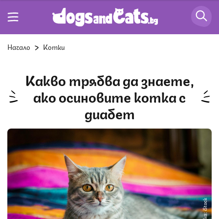
Начало
Котки
Какво трябва да знаете,
ако осиновите котка с
диабет
Снимка: iStock