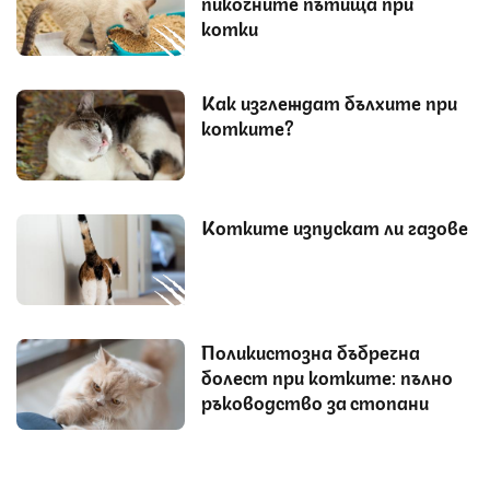
пикочните пътища при
котки
Как изглеждат бълхите при
котките?
Котките изпускат ли газове
Поликистозна бъбречна
болест при котките: пълно
ръководство за стопани