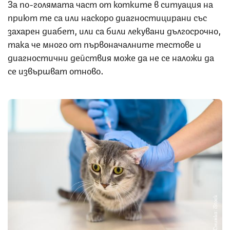
За по-голямата част от котките в ситуация на
приют те са или наскоро диагностицирани със
захарен диабет, или са били лекувани дългосрочно,
така че много от първоначалните тестове и
диагностични действия може да не се наложи да
се извършват отново.
Снимка: iStock