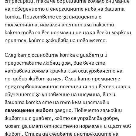
на поведението и енергийните нива на вашата
котка. Пригответе се за инциденти с
тоалетната, намален апетит или пакости,
както това са все нормални неща за всеки мъркащ
приятел, който заживява на ново място.
След като осиновите котка с диабет и ѝ
предоставите любящ дом, вие вече сте
направили голяма крачка към осигуряването на
по-добър живот за нея. След като преминете
през първоначалните посещения при ветеринар и
обучението за управление на инсулина, вие и
вашата котка сте на път към щастлив и
пълноценен живот
заедно. Повечето гальовни
животни с диабет, който се управлява добре,
могат да имат относително нормален и щастлив
живот. Стига да следвате инструкциите на