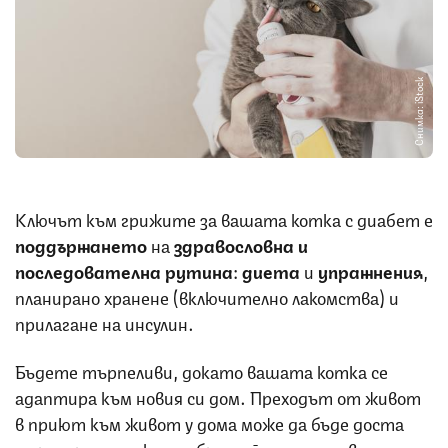
Снимка: iStock
Ключът към грижите за вашата котка с диабет е
поддържането
на
здравословна и
последователна рутина
:
диета
и
упражнения
,
планирано хранене (включително лакомства) и
прилагане на инсулин.
Бъдете търпеливи, докато вашата котка се
адаптира към новия си дом. Преходът от живот
в приют към живот у дома може да бъде доста
стресиращ, така че обръщайте голямо внимание