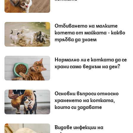
Отбиването на малките
котета от майката - какво
трябва да знаем
Нормално ли е котката да се
храни само веднъж на ден?
Основни въпроси относно
храненето на котката,
които си задавате
Видове инфекции на