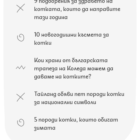
котката, които да направите
тази година
10 новогодишни късмета за
котки
Кои храни от българската
трапеза на Коледа можем да
даваме на котките?
Тайланд обяви пет породи котки
за национални символи
5 породи котки, които обичат
зимата