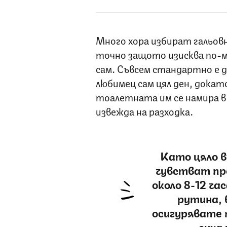
Много хора избират гальов
точно защото изисква по-м
сам. Съвсем стандартно е 
любимец сам цял ден, докат
тоалетната им се намира в 
извежда на разходка.
Като цяло в
чувстват пр
около 8-12 ча
рутина, 
осигурявате п
суха 