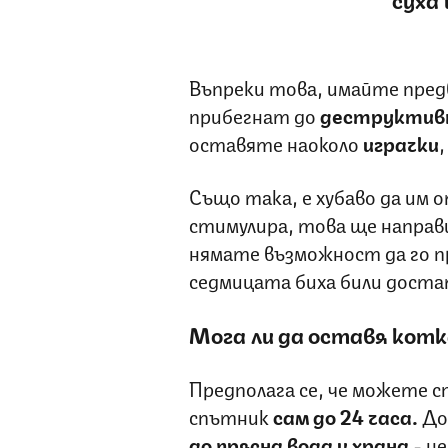
Въпреки това, имайте предв
прибегнат до
деструктивн
оставяте наоколо
играчки
Също така, е хубаво да им о
стимулира, това ще направи
нямате възможност да го пр
седмицата биха били доста
Мога ли да оставя котк
Предполага се, че можете 
спътник
сам до 24 часа.
До
до прясна вода и храна
- не