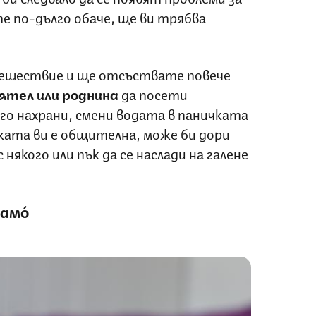
е по-дълго обаче, ще ви трябва
тешествие и ще отсъствате повече
ятел или роднина
да посети
 го нахрани, смени водата в паничката
ката ви е общителна, може би дори
с някого или пък да се наслади на галене
сам
о́