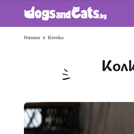
Начало
Котки
Колко дълго мога да оставя