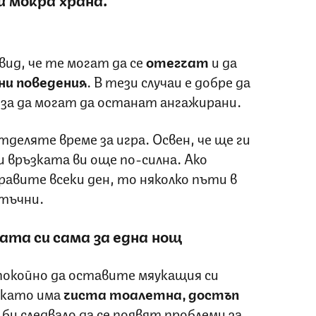
ид, че те могат да се
отегчат
и да
и поведения
. В тези случаи е добре да
, за да могат да останат ангажирани.
тделяте време за игра. Освен, че ще ги
 връзката ви още по-силна. Ако
авите всеки ден, то няколко пъти в
тъчни.
ата си сама за една нощ
спокойно да оставите мяукащия си
като има
чиста тоалетна, достъп
 би следвало да се появят проблеми за