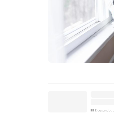
Dogsandcat