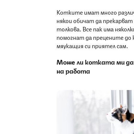
Котките имат много различ
някои обичат да прекарват 
толкова. Все пак има няколк
помогнат да прецените до 
мяукащия си приятел сам.
Може ли котката ми да
на работа