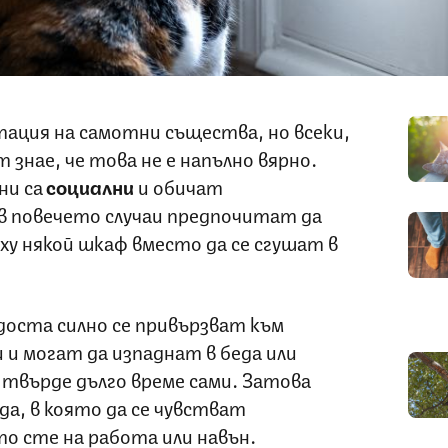
ция на самотни същества, но всеки,
знае, че това не е напълно вярно.
и са
социални
и обичат
в повечето случаи предпочитат да
у някой шкаф вместо да се сгушат в
оста силно се привързват към
и могат да изпаднат в беда или
 твърде дълго време сами. Затова
да, в която да се чувстват
о сте на работа или навън.