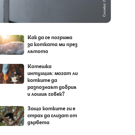
Снимка: iStock
Как да се погрижа
за котката ми през
лятото
Котешка
интуиция: могат ли
котките да
разпознаят добрия
и лошия човек?
Защо котките ги е
страх да слизат от
дървета