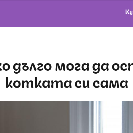
Ку
котката си сама