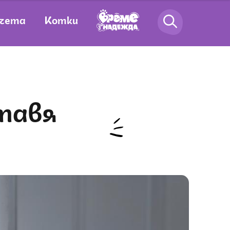
чета
Котки