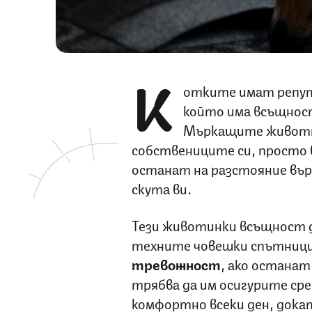
К
отките имат репута
който има всъщност 
Мъркащите животн
собствениците си, просто 
останат на разстояние върх
скута ви.
Тези животинки всъщност д
техните човешки спътници 
тревожност
, ако останат
трябва да им осигурите сре
комфортно всеки ден, докат