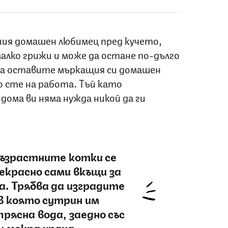
ния домашен любимец пред кучето,
алко грижи и може да остане по-дълго
да оставите мъркащия си домашен
о сте на работа. Тъй като
дома ви няма нужда никой да ги
ъзрастните котки се
екрасно сами вкъщи за
са. Трябва да изградите
в която сутрин им
рясна вода, заедно със
и мокра храна.