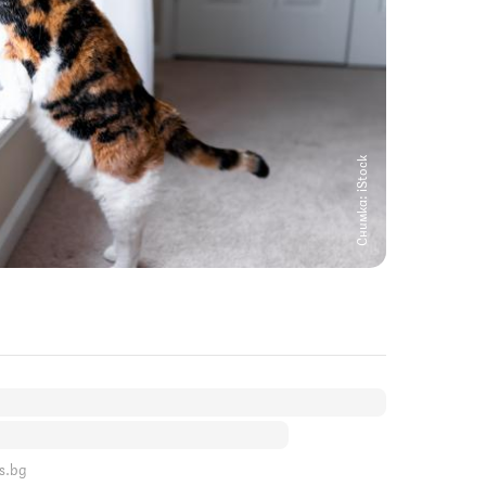
Снимка: iStock
s.bg