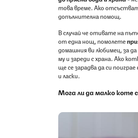
това време. Ако отсъстват
допълнителна помощ.
В случай че отивате на пъ
от една нощ, помолете
при
домашния ви любимец, за да
му и зареди с храна.
Ако кот
ще се зарадва да си поиграе 
и ласки.
Мога ли да малко коте 