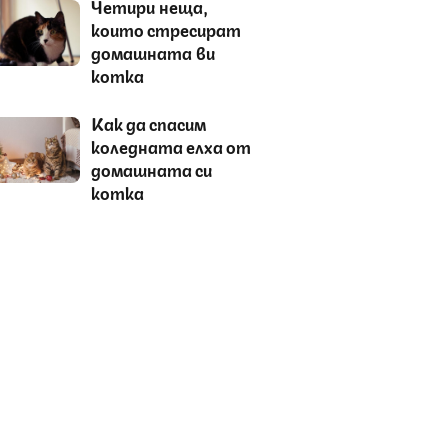
Четири неща,
които стресират
домашната ви
котка
Как да спасим
коледната елха от
домашната си
котка