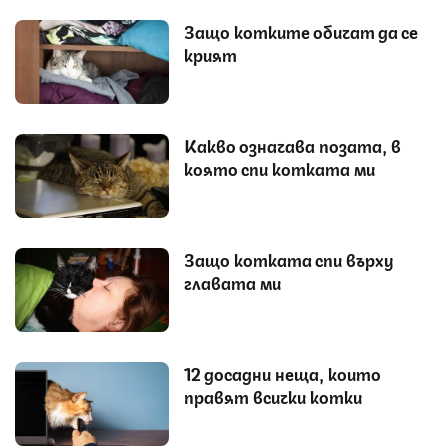
Защо котките обичат да се
крият
Какво означава позата, в
която спи котката ми
Защо котката спи върху
главата ми
12 досадни неща, които
правят всички котки