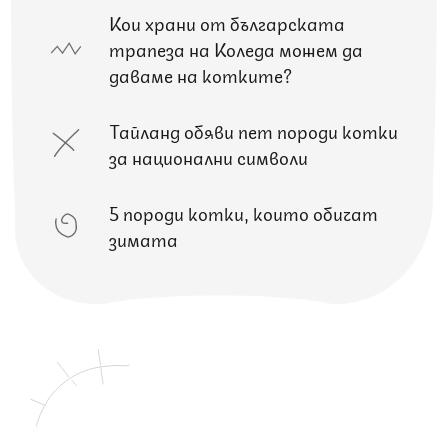
Кои храни от българската
трапеза на Коледа можем да
даваме на котките?
Тайланд обяви пет породи котки
за национални символи
5 породи котки, които обичат
зимата