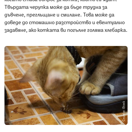
Твърдата черупка може да бъде трудна за
дъвчене, преглъщане и смилане. Това може да
доведе до стомашно разстройство и евентуално
задавяне, ако котката ви погълне голяма хлебарка.
Снимка: iStock