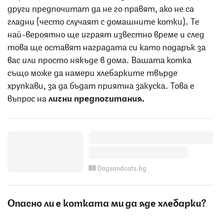
други предпочитат да не го правят, ако не са
гладни (често случаят с домашните котки). Те
най-вероятно ще играят известно време и след
това ще оставят наградата си като подарък за
вас или просто някъде в дома. Вашата котка
също може да намери хлебарките твърде
хрупкави, за да бъдат приятна закуска. Това е
въпрос на
лични предпочитания.
Dogsandcats.bg
Опасно ли е котката ми да яде хлебарки?