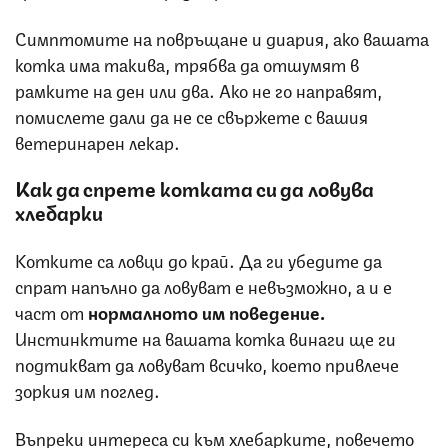
Симптомите на повръщане и диария, ако вашата
котка има такива, трябва да отшумят в
рамките на ден или два. Ако не го направят,
помислете дали да не се свържете с вашия
ветеринарен лекар.
Как да спрете котката си да ловува
хлебарки
Котките са ловци до край. Да ги убедите да
спрат напълно да ловуват е невъзможно, а и е
част от
нормалното им поведение.
Инстинктите на вашата котка винаги ще ги
подтикват да ловуват всичко, което привлече
зоркия им поглед.
Въпреки интереса си към хлебарките, повечето