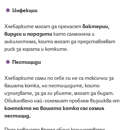
Инфекции
Хлебарките могат да пренасят
бактерии,
вируси и паразити
като салмонела и
анкилостома, които могат да представляват
риск за хората и котките.
Пестициди
Хлебарките сами по себе си не са токсични за
вашата котка, но пестицидите, които
използвате, за да ги убиете, могат да бъдат.
Обикновено най-големият проблем възниква от
контакта на вашата котка със самия
пестицид.
През повечето време обаче количеството