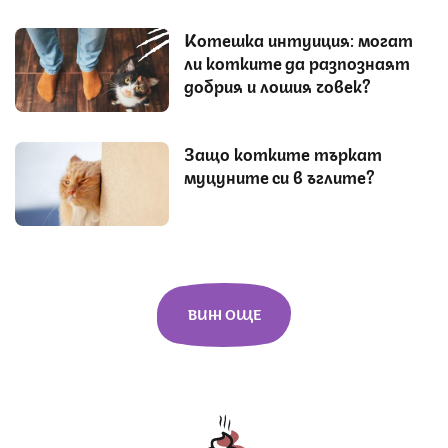
Котешка интуиция: могат
ли котките да разпознаят
добрия и лошия човек?
Защо котките търкат
муцуните си в ъглите?
ВИЖ ОЩЕ