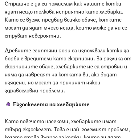
Страшно е да си помислим как нашите котки
ядат нещо толкова неприятно като хлебарка.
Като се вземе предвид всичко обаче, котките
могат да ядат много неща, които може да ни се
струват невероятни.
Древните египтяни дори са използвали котки за
борба с вредители като скорпиони. За разлика от
скорпионите обаче, хлебарките не са отровни и
няма да навредят на котката ви, ако бъдат
изядени, но могат да причинят някои
здравословни проблеми.
Екзоскелета на хлебарките
Като повечето насекоми, хлебарките имат
твърд екзоскелет. Това е най-големият проблем,
когато става въпрос за котки, които ги ядат.