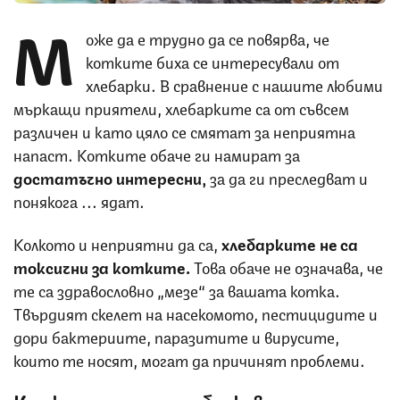
М
оже да е трудно да се повярва, че
котките биха се интересували от
хлебарки. В сравнение с нашите любими
мъркащи приятели, хлебарките са от съвсем
различен и като цяло се смятат за неприятна
напаст. Котките обаче ги намират за
достатъчно интересни,
за да ги преследват и
понякога ... ядат.
Колкото и неприятни да са,
хлебарките не са
токсични за котките.
Това обаче не означава, че
те са здравословно „мезе“ за вашата котка.
Твърдият скелет на насекомото, пестицидите и
дори бактериите, паразитите и вирусите,
които те носят, могат да причинят проблеми.