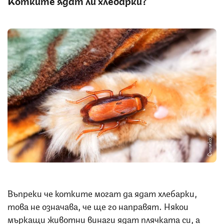
Котките ядат ли хлебарки?
Снимка: iStock
Въпреки че котките могат да ядат хлебарки,
това не означава, че ще го направят. Някои
мъркащи животни винаги ядат плячката си, а