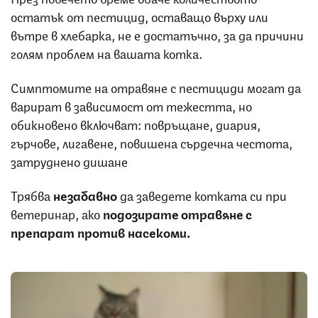
остатък от пестицид, оставащо върху или
вътре в хлебарка, не е достатъчно, за да причини
голям проблем на вашата котка.
Симптомите на отравяне с пестициди могат да
варират в зависимост от тежестта, но
обикновено включват: повръщане, диария,
гърчове, лигавене, повишена сърдечна честота,
затруднено дишане
Трябва
незабавно
да заведете котката си при
ветеринар, ако
подозирате отравяне с
препарат против насекоми.