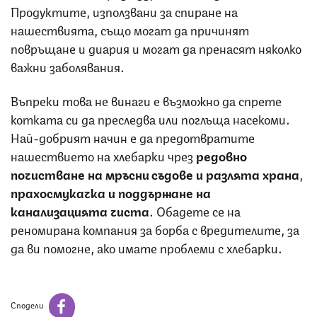
Продуктите, използвани за спиране на
нашествията, също могат да причинят
повръщане и диария и могат да пренасят няколко
важни заболявания.
Въпреки това не винаги е възможно да спрете
котката си да преследва или поглъща насекоми.
Най-добрият начин е да предотвратите
нашествието на хлебарки чрез
редовно
почистване на мръсни съдове и разлята храна
,
прахосмукачка и поддържане на
канализацията чиста
. Обадете се на
реномирана компания за борба с вредителите, за
да ви помогне, ако имате проблеми с хлебарки.
Сподели