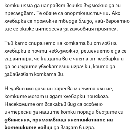
котки няма да направят всичко възможно да ги
преследват. Те обаче са опортюнистични. Ако
хлебарка се промъкне твърде близо, най-вероятно
ще се окаже интересна за гальовния приятел.
Тъй като спирането на котката ви от лов на
хлебарки е почти невъзможно, решението е да се
гарантира, че къщата ви е чиста от хлебарки и
да осигурите увлекателни играчки, които да
забавляват котката ви.
Независимо дали ни харесва мисълта или не,
котките могат и ядат хлебарки понякога.
Насекомите от всякакъв вид са особено
интересни за нашите котки поради бързите си
движения, примамващи инстинктите на
котешките ловци
да влязат в игра.