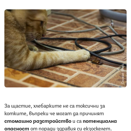
Снимка: iStock
За щастие, хлебарките не са токсични за
котките, въпреки че могат да причинят
стомашно разстройство
и са
потенциална
опасност
от поради здравия си екзоскелет.