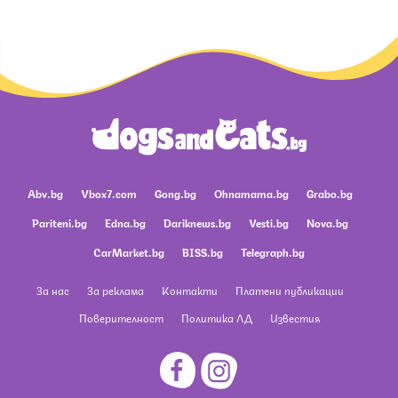
Abv.bg
Vbox7.com
Gong.bg
Ohnamama.bg
Grabo.bg
Pariteni.bg
Edna.bg
Dariknews.bg
Vesti.bg
Nova.bg
CarMarket.bg
BISS.bg
Telegraph.bg
За нас
За реклама
Контакти
Платени публикации
Поверителност
Политика ЛД
Известия