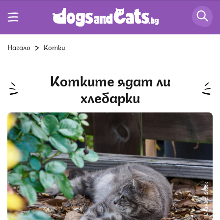
Начало
Котки
Котките ядат ли
хлебарки
Снимка: iStock