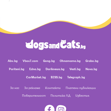
Abv.bg
Vbox7.com
Gong.bg
Ohnamama.bg
Grabo.bg
Pariteni.bg
Edna.bg
Dariknews.bg
Vesti.bg
Nova.bg
CarMarket.bg
BISS.bg
Telegraph.bg
За нас
За реклама
Контакти
Платени публикации
Поверителност
Политика ЛД
Известия