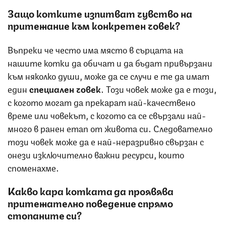
Защо котките изпитват чувство на
притежание към конкретен човек?
Въпреки че често има място в сърцата на
нашите котки да обичат и да бъдат привързани
към няколко души, може да се случи е те да имат
един
специален
човек
. Този човек може да е този,
с когото могат да прекарат най-качествено
време или човекът, с когото са се свързали най-
много в ранен етап от живота си. Следователно
този човек може да е най-неразривно свързан с
онези изключително важни ресурси, които
споменахме.
Какво кара котката да проявява
притежателно поведение спрямо
стопаните си?