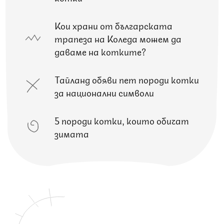
Кои храни от българската
трапеза на Коледа можем да
даваме на котките?
Тайланд обяви пет породи котки
за национални символи
5 породи котки, които обичат
зимата