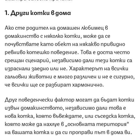
1. Други котки в дома
Ако сте родител на домашен любимец в
домакинство с няколко котки, може да се
почувствате като обект на някакво привидно
ревниво котешко поведение. Това е доста често
срещан сценарий, независимо дали тези котки са
израснали заедно или не. Характерът на всички
гальовни животни е много различен и не е сигурно,
че всички ще се разбират хармонично.
Друг поведенчески фактор могат да бъдат котки
извън домакинството, независимо дали това е
нова котка, която въвеждате, или съседска котка,
която може да нахлуе в „основната територия“
на вашата котка и да си проправи път в дома ви.