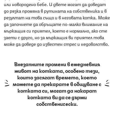
или новородено бебе. И двете могат да доведат
до рязка промяна в рутината на собственика и в
резултат на това също и в неговата котка. Може
да започнете да обръщате по-малко внимание на
мъркащия си приятел, което е нормално, ако сте
заети с друго, но за мъркащия ви приятел това
може да доведе до известен стрес и недоволство.
Внезапните промени в ежедневния
живот на котката, особено тези,
които засягат времето, което
можете да прекарате в общуване с
котката си, могат да накарат
котката ви да се държи
собственически.