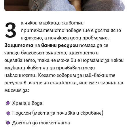
З
а някои мъркащи животни
притежателното поведение е доста ясно
изразено, а понякога дори проблемно.
Защитата
на
важни
ресурси
помага да се
запази благосъстоянието, щастието и
оцеляването, така че може би е нормално за някои
мяукащи животни да проявяват тези
наклонности. Когато говорим за най-важните
ресурси в очите на една котка, ние сме склонни да
мислим за:
Храна и вода
Подслон (места за почивка и скриване)
Достъп до тоалетната