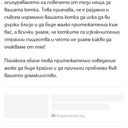
осигуряването на повечето от тези неща за
вашата котка. Това означава, че е разумно и
съвсем нормално вашата котка да иска да ви
държи близо и да бъде малко притежателна към
вас, а всички знаем, че котките са изключително
странни същества и често не знаем какво да
очакваме от тях!
Понякога обаче това притежателно поведение
може да бъде крайно и да причини проблеми във
вашето домакинство.
Dogsandcats.bg