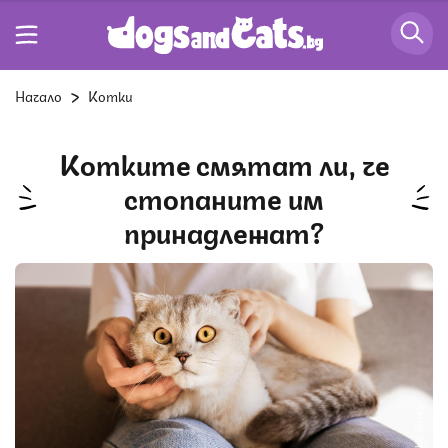
Начало
Котки
Котките смятат ли, че
стопаните им
принадлежат?
Снимка: iStock