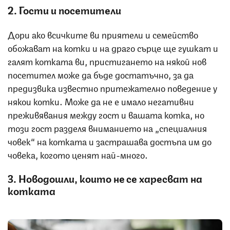
2. Гости и посетители
Дори ако всичките ви приятели и семейство
обожават на котки и на драго сърце ще гушкат и
галят котката ви, пристигането на някой нов
посетител може да бъде достатъчно, за да
предизвика известно притежателно поведение у
някои котки. Може да не е имало негативни
преживявания между гост и вашата котка, но
този гост разделя вниманието на „специалния
човек“ на котката и застрашава достъпа им до
човека, когото ценят най-много.
3. Новодошли, които не се харесват на
котката