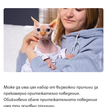
Снимка: iStock
Може да има цял набор от възможни причини за
прекомерно притежателно поведение.
Обикновено обаче притежателното поведение
има три основни причини.