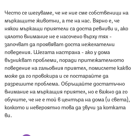
Често се шегуваме, че не ние сме собственици на
мъркащите животни, а те на нас. Вярно е, че
някои мъркащи приятели са доста ревниви и, ако
цялото внимание не е насочено върху тях -
започват да проявяват доста нежелателни
поведения. Шегата настрана - ако у дома
възникват проблеми, поради притежателното
поведение на гальовния приятел, помислете какво
може да го провокира и се постарайте да
разрешите проблема. Обръщайте достатъчно
внимание на мъркащия приятел, но е важно да го
обучите, че не е той в центъра на дома (и света),
колкото и невероятно това да звучи за котката
ви.