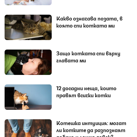
Какво означава позата, в
която спи котката ми
Защо котката спи върху
главата ми
12 досадни неща, които
правят всички котки
Котешка интуиция: могат
ли котките да разпознаят
добрия и лошия човек?