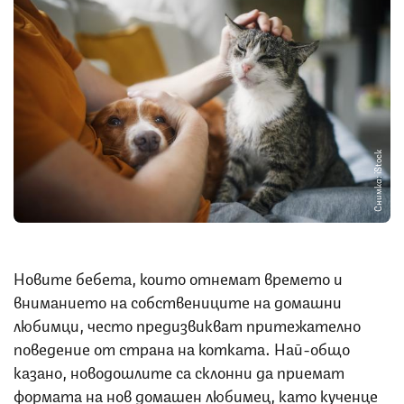
Снимка: iStock
Новите бебета, които отнемат времето и
вниманието на собствениците на домашни
любимци, често предизвикват притежателно
поведение от страна на котката. Най-общо
казано, новодошлите са склонни да приемат
формата на нов домашен любимец, като кученце