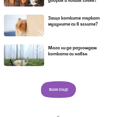
Защо котките търкат
муцуните си в ъглите?
Мога ли да разхождам
котката си навън
ВИЖ ОЩЕ