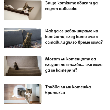
Защо котките обичат да
седят нависоко
Как да се реваншираме на
котката, след като сме я
оставили дълго време сама?
Могат ли котенцата да
слизат по стълби… или само
да се катерят?
Трябва ли ми котешка
вратичка