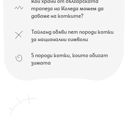
Кои храни от българската
трапеза на Коледа можем да
даваме на котките?
Тайланд обяви пет породи котки
за национални символи
5 породи котки, които обичат
зимата