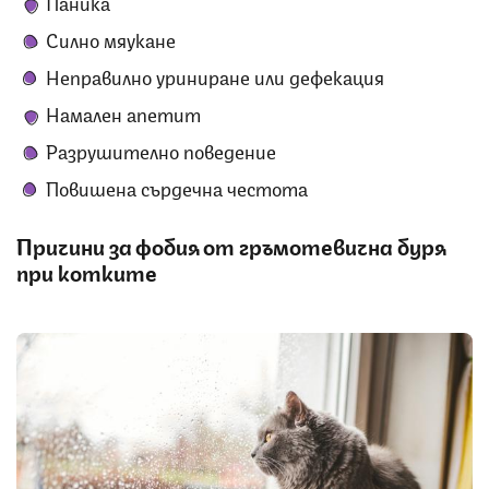
Паника
Силно мяукане
Неправилно уриниране или дефекация
Намален апетит
Разрушително поведение
Повишена сърдечна честота
Причини за фобия от гръмотевична буря
при котките