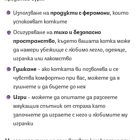
Използване на
продукти с феромони
, които
успокояват котките
Осигуряване на
тихо и безопасно
пространство
, където вашата котка може
да намери убежище с любимо легло, одеялце,
играчка или лакомство
Гушкане
- ако котката ви позволява и се
чувства комфортно при вас, можете да я
гушнете и да бъдете до нея
Игри
- можете да опитате да разсеете
мяукащия спътник от страха като
започнете да играете с него и любимите му
играчки
Много хора също не се чувстват комфортно при