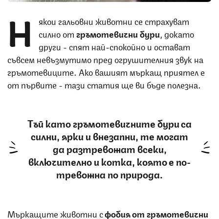
Н
якои гальовни животни се страхуват
силно от
гръмотевични бури
, докато
други - спят най-спокойно и остават
съвсем невъзмутимо пред огрушителния звук на
гръмотевиците. Ако вашият мъркащ приятел е
от първите - тази статия ще ви бъде полезна.
Тъй като гръмотевичните бури са
силни, ярки и внезапни, те могат
да разтревожат всеки,
включително и котка, която е по-
тревожна по природа.
Мъркащите животни с
фобия от гръмотевични