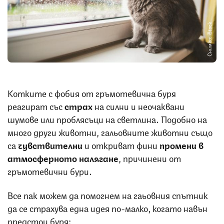
Снимка: iStock
Котките с фобия от гръмотевична буря
реагират със
страх
на силни и неочаквани
шумове или проблясъци на светлина. Подобно на
много други животни, гальовните животни също
са
чувствителни
и откриват фини
промени в
атмосферното налягане
, причинени от
гръмотевични бури.
Все пак можем да помогнем на гаьовния спътник
да се страхува една идея по-малко, когато навън
предстои буря: