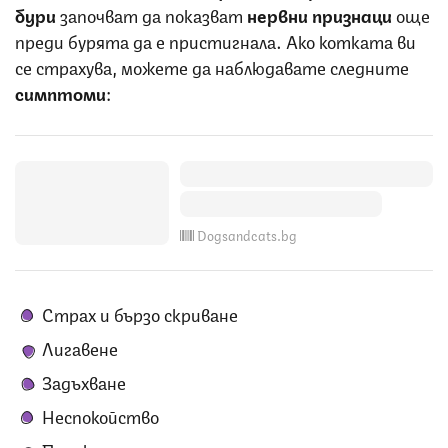
бури
започват да показват
нервни признаци
още
преди бурята да е пристигнала. Ако котката ви
се страхува, можете да наблюдавате следните
симптоми
:
Dogsandcats.bg
Страх и бързо скриване
Лигавене
Задъхване
Неспокойство