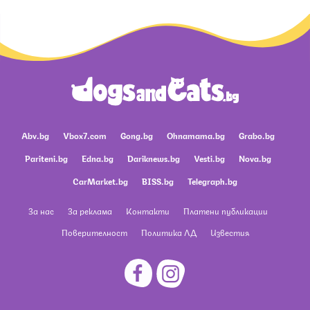
Abv.bg
Vbox7.com
Gong.bg
Ohnamama.bg
Grabo.bg
Pariteni.bg
Edna.bg
Dariknews.bg
Vesti.bg
Nova.bg
CarMarket.bg
BISS.bg
Telegraph.bg
За нас
За реклама
Контакти
Платени публикации
Поверителност
Политика ЛД
Известия