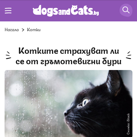
Начало
Котки
Котките страхуват ли
се от гръмотевични бури
Снимка: iStock