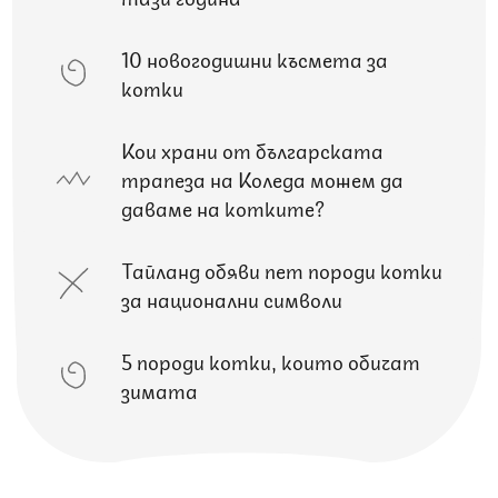
10 новогодишни късмета за
котки
Кои храни от българската
трапеза на Коледа можем да
даваме на котките?
Тайланд обяви пет породи котки
за национални символи
5 породи котки, които обичат
зимата