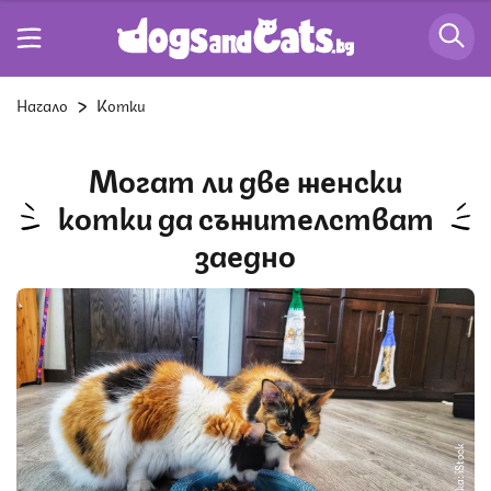
Начало
Котки
Могат ли две женски
котки да съжителстват
заедно
Снимка: iStock