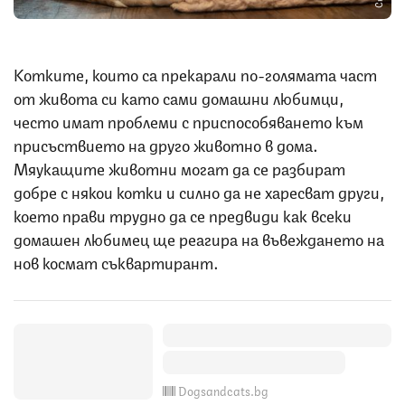
Котките, които са прекарали по-голямата част
от живота си като сами домашни любимци,
често имат проблеми с приспособяването към
присъствието на друго животно в дома.
Мяукащите животни могат да се разбират
добре с някои котки и силно да не харесват други,
което прави трудно да се предвиди как всеки
домашен любимец ще реагира на въвеждането на
нов космат съквартирант.
Dogsandcats.bg