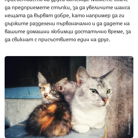
да предприемете стъпки, за да увеличите шанса
нещата да вървят добре, като например да ги
държите разделени първоначално и да дадете на
вашите домашни любимци достатъчно време, за
да свикнат с присъствието един на друг.
Снимка: iStock