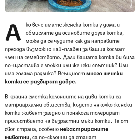
А
ко вече имате женска котка у дома и
обмисляте да осиновите друга котка,
може да се чудите как да направите
прехода възможно най-плавен за вашия космат
член на семейството. Дали вашата котка би била
по-щастлива с мъжки или женски спътник? Или
има голяма разлика? Всъщност
много женски
котки се разбират добре.
В крайна сметка колониите на диви котки са
матриархални общества, където няколко женски
котки живеят заедно и понякога толерират
присъствието на възрастни мъки котки. Те от
своя страна, особено
некастрираните
животни,
са по-склонни да станат