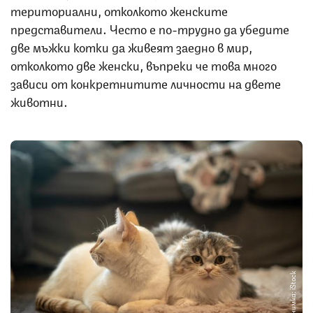
териториални, отколкото женските
представители. Често е по-трудно да убедите
две мъжки котки да живеят заедно в мир,
отколкото две женски, въпреки че това много
зависи от конкретнитите личности на двете
животни.
Снимка: iStock