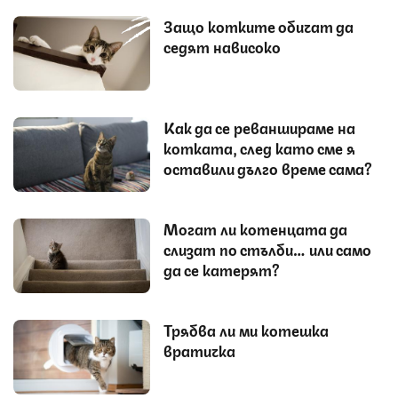
Защо котките обичат да
седят нависоко
Как да се реваншираме на
котката, след като сме я
оставили дълго време сама?
Могат ли котенцата да
слизат по стълби… или само
да се катерят?
Трябва ли ми котешка
вратичка