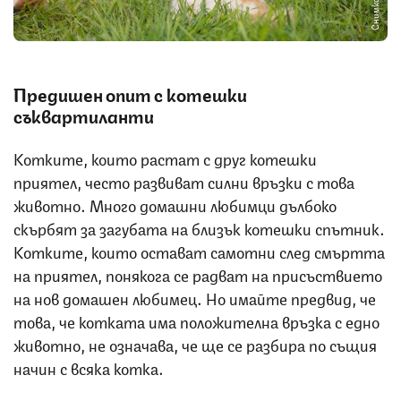
Предишен опит с котешки
съквартиланти
Котките, които растат с друг котешки
приятел, често развиват силни връзки с това
животно. Много домашни любимци дълбоко
скърбят за загубата на близък котешки спътник.
Котките, които остават самотни след смъртта
на приятел, понякога се радват на присъствието
на нов домашен любимец. Но имайте предвид, че
това, че котката има положителна връзка с едно
животно, не означава, че ще се разбира по същия
начин с всяка котка.