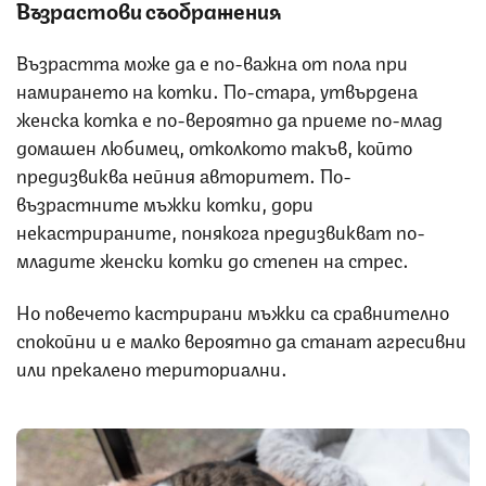
Възрастови съображения
Възрастта може да е по-важна от пола при
намирането на котки. По-стара, утвърдена
женска котка е по-вероятно да приеме по-млад
домашен любимец, отколкото такъв, който
предизвиква нейния авторитет. По-
възрастните мъжки котки, дори
некастрираните, понякога предизвикват по-
младите женски котки до степен на стрес.
Но повечето кастрирани мъжки са сравнително
спокойни и е малко вероятно да станат агресивни
или прекалено териториални.