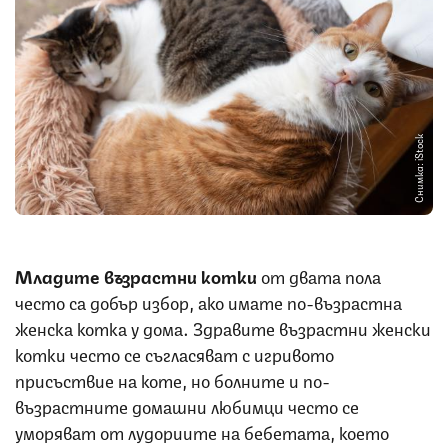
Снимка: iStock
Младите възрастни котки
от двата пола
често са добър избор, ако имате по-възрастна
женска котка у дома. Здравите възрастни женски
котки често се съгласяват с игривото
присъствие на коте, но болните и по-
възрастните домашни любимци често се
уморяват от лудориите на бебетата, което