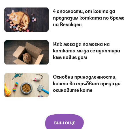
4 опасности, от които да
предпазим котката по време
на Великден
Как мога да помогна на
котката ми да се адаптира
към новия дом
Основни принадлежности,
които ви трябват преди да
осиновите коте
ВИЖ ОЩЕ