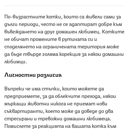
По-възрастните котки, които са живели сами за
дълги периоди, често не се адаптират добре към
въвеждането на друг домашен любимец. Котките
не обичат промените в рутината си и
споделянето на ограничената територия може
да бъде твърде голяма корекция за някои домашни
любимци.
Личностни различия
Въпреки че има стъпки, които можете да
предприемете, за да облекчите прехода, някои
мъркащи животни никога не приемат нови
съквартиранти, което може да доведе до два
стресирани и тревожни домашни любимеца.
Помислете за реакцията на вашата котка към