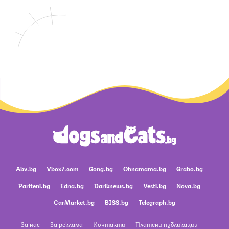
Abv.bg
Vbox7.com
Gong.bg
Ohnamama.bg
Grabo.bg
Pariteni.bg
Edna.bg
Dariknews.bg
Vesti.bg
Nova.bg
CarMarket.bg
BISS.bg
Telegraph.bg
За нас
За реклама
Контакти
Платени публикации