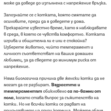
може да доведе до изпълнена с напрежение връзка.
Запознайте се с котката, която смятате да
осиновите, преди да я доведете у дома.
Прекарайте известно време, като я наблюдавате
в среда, в която се чувства комфортно. Котката
игрива и общителна ли е или е спокойна?
Изберете животно, чийто темперамент и
личност съответстват на вашия домашен
любимец, за да сведете до минимум риска от
напрежение.
Няма биологична причина две женски котки да не
могат да се разбират.
Възрастта и
темпераментът
обикновено
са по-важни от
пола
, когато става въпрос за съжителство на
котки. Но не всички котки се радват на
присъствието на други котенца. Можете обаче