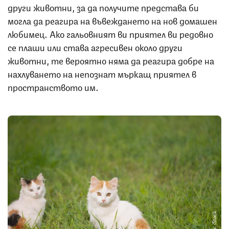
други животни, за да получите представа би
могла да реагира на въвеждането на нов домашен
любимец. Ако гальовният ви приятел ви редовно
се плаши или става агресивен около други
животни, те вероятно няма да реагира добре на
нахлуването на непознат мъркащ приятел в
пространството им.
Снимка: iStock