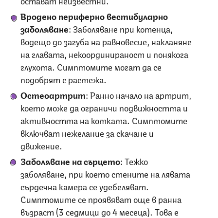
Вродено периферно вестибуларно
заболяване
: Заболяване при котенца,
водещо до загуба на равновесие, накланяне
на главата, некоординираност и понякога
глухота. Симптомите могат да се
подобрят с растежа.
Остеоартрит
: Ранно начало на артрит,
което може да ограничи подвижността и
активността на котката. Симптомите
включват нежелание за скачане и
движение.
Заболяване на сърцето
: Тежко
заболяване, при което стените на лявата
сърдечна камера се удебеляват.
Симптомите се проявяват още в ранна
възраст (3 седмици до 4 месеца). Това е