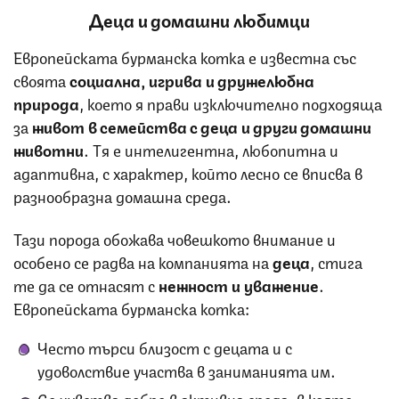
Деца и домашни любимци
Европейската бурманска котка е известна със
своята
социална, игрива и дружелюбна
природа
, което я прави изключително подходяща
за
живот в семейства с деца и други домашни
животни
. Тя е интелигентна, любопитна и
адаптивна, с характер, който лесно се вписва в
разнообразна домашна среда.
Тази порода обожава човешкото внимание и
особено се радва на компанията на
деца
, стига
те да се отнасят с
нежност и уважение
.
Европейската бурманска котка:
Често търси близост с децата и с
удоволствие участва в заниманията им.
Се чувства добре в активна среда, в която