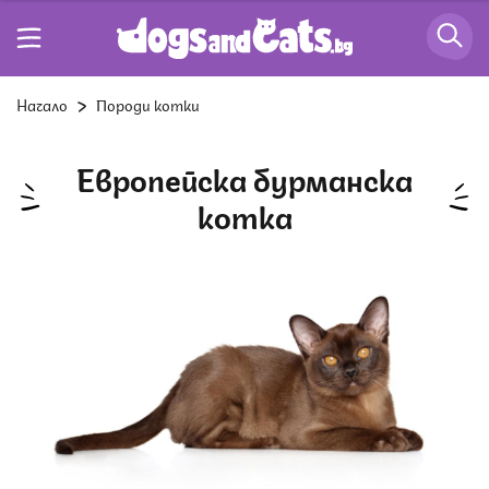
Начало
Породи котки
Европейска бурманска
котка
Снимка: Istock