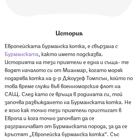
История
Европейската бурманска котка, е свързана с
Бурманската
, както името подсказва.
Историята на тези приятели е една и съща- те
водят началото си от Мианмар, когато моряк
подарява котка на д-р Джоузеф Томпсън, който по
това време служи във военноморския флот на
САЩ. След като се връща в родината си, той
започва развъждането на Бурманската котка. Не
е ясно как точно тези приятели пристигат в
Европа и кога точно започват да се
разграничават от Бурманската порода, за да се
кръстят „Европейска бурманска котка“. Със