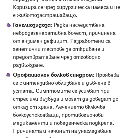
Коригира се чрез хирургическа намеса и не
е животозастрашаващо.
Ганглиозидоза
: Редка наследствена
невродегенеративна болест, причинена
от ензимен дефицит. Разработени са
генетични тестове за откриване и
предотвратяване чрез отговорно
развъждане.
Орофациален болков синдром
: Проявява
се с интензивно облизване и дъвчене в
устата. Симптомите се усилват при
стрес или възбуда и могат да доведат до
отказ от храна. Лечението включва
болкоуспокояващи, противогърчови
медикаменти и поведенческа подкрепа.
Причината и начинът на унаследяване
остават неизвестни.