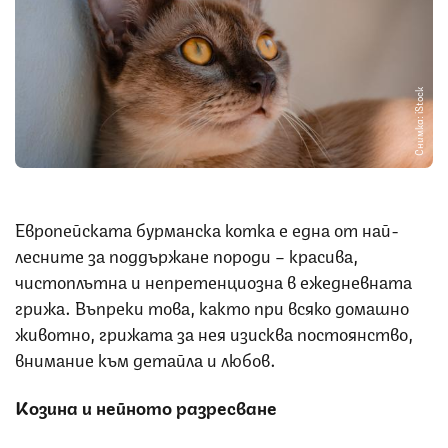
Снимка: iStock
Европейската бурманска котка е една от най-
лесните за поддържане породи – красива,
чистоплътна и непретенциозна в ежедневната
грижа. Въпреки това, както при всяко домашно
животно, грижата за нея изисква постоянство,
внимание към детайла и любов.
Козина и нейното разресване