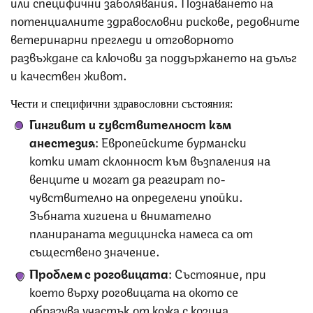
или специфични заболявания. Познаването на
потенциалните здравословни рискове, редовните
ветеринарни прегледи и отговорното
развъждане са ключови за поддържането на дълъг
и качествен живот.
Чести и специфични здравословни състояния:
Гингивит и чувствителност към
анестезия
: Европейските бурмански
котки имат склонност към възпаления на
венците и могат да реагират по-
чувствително на определени упойки.
Зъбната хигиена и внимателно
планираната медицинска намеса са от
съществено значение.
Проблем с роговицата
: Състояние, при
което върху роговицата на окото се
образува участък от кожа с козина.