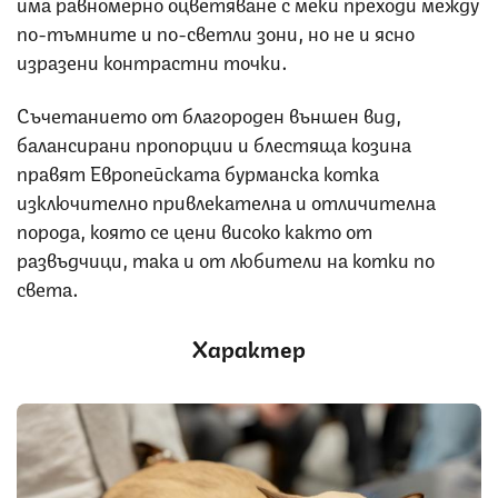
има равномерно оцветяване с меки преходи между
по-тъмните и по-светли зони, но не и ясно
изразени контрастни точки.
Съчетанието от благороден външен вид,
балансирани пропорции и блестяща козина
правят Европейската бурманска котка
изключително привлекателна и отличителна
порода, която се цени високо както от
развъдчици, така и от любители на котки по
света.
Характер