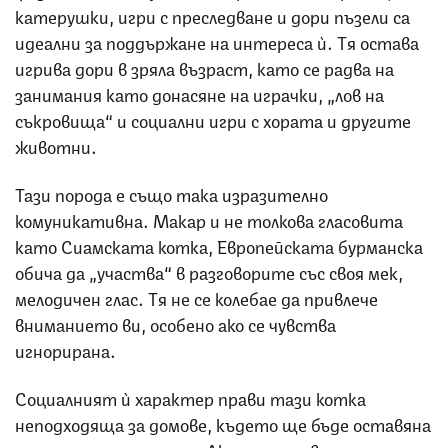
катерушки, игри с преследване и дори пъзели са
идеални за поддържане на интереса ѝ. Тя остава
игрива дори в зряла възраст, като се радва на
занимания като донасяне на играчки, „лов на
съкровища“ и социални игри с хората и другите
животни.
Тази порода е също така изразително
комуникативна. Макар и не толкова гласовита
като Сиамската котка, Европейската бурманска
обича да „участва“ в разговорите със своя мек,
мелодичен глас. Тя не се колебае да привлече
вниманието ви, особено ако се чувства
игнорирана.
Социалният ѝ характер прави тази котка
неподходяща за домове, където ще бъде оставяна