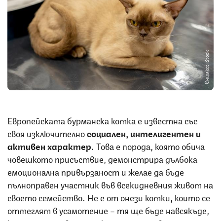
Снимка: iStock
Европейската бурманска котка е известна със
своя изключително
социален, интелигентен и
активен характер
. Това е порода, която обича
човешкото присъствие, демонстрира дълбока
емоционална привързаност и желае да бъде
пълноправен участник във всекидневния живот на
своето семейство. Не е от онези котки, които се
оттеглят в усамотение – тя ще бъде навсякъде,