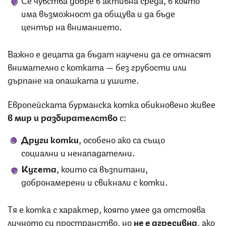
има възможност да общува и да бъде
център на вниманието.
Важно е децата да бъдат научени да се отнасят
внимателно с котката — без грубости или
дърпане на опашката и ушите.
Европейската бурманска котка обикновено живее
в мир и разбирателство
с:
Други котки
, особено ако са също
социални и ненападателни.
Кучета
, които са възпитани,
добронамерени и свикнали с котки.
Тя е котка с характер, която умее да отстоява
личното си пространство, но
не е агресивна
, ако