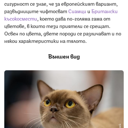
сигурност се знае, че за европейският вариант,
развъдниците чифтосват
Сиамци
и
Британски
късокосмести
, което дава по-голяма гама от
цветове, в които тези приятели се срещат.
Освен по цвета, двете породи се различават и по
някои характеристики на тялото.
Външен вид