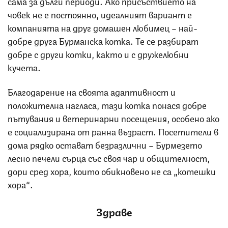
сама за дълги периоди. Ако присъствието на
човек не е постоянно, идеалният вариант е
компанията на друг домашен любимец – най-
добре друга Бурманска котка. Те се разбират
добре с други котки, както и с дружелюбни
кучета.
Благодарение на своята адаптивност и
положителна нагласа, тази котка понася добре
пътувания и ветеринарни посещения, особено ако
е социализирана от ранна възраст. Посетители в
дома рядко остават безразлични – Бурмезето
лесно печели сърца със своя чар и общителност,
дори сред хора, които обикновено не са „котешки
хора“.
Здраве