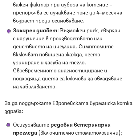
важен фактор при избора на котенце –
препоръчва се изчакване поне до 4-месечна
възраст преди осиновяване.
Захарен диабет
: Възможен риск, свързан
с нарушение в производството или
действието на инсулина. Симптомите
включват повишена жажда, често
уриниране и загуба на тегло.
Своевременното диагностициране и
подходяща диета са ключови за овладяване
на заболяването.
За да поддържате Европейската бурманска котка
здрава:
Осигурявайте
редовни ветеринарни
прегледи
(включително стоматологични);