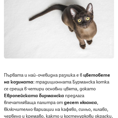
Снимка: iStock
Първата и най-очевидна разлика е в
цветовете
на козината
: традиционната Бурманска котка
се среща в четири основни цвята, докато
Европейската бирманска
предлага
впечатляваща палитра от
десет нюанса
,
включително вариации на кафяво, синьо, лилаво,
червено и кремаво, както и костенуркови окраски.