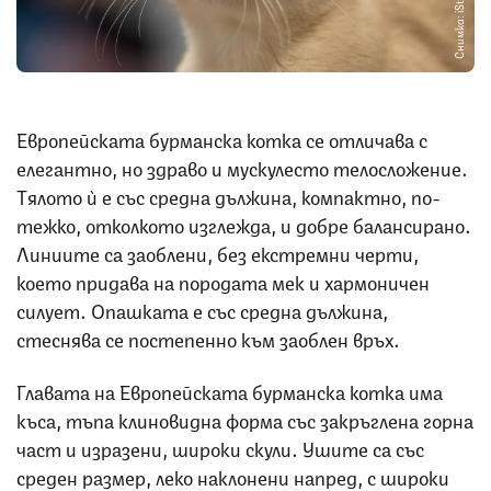
Снимка: iStock
Европейската бурманска котка се отличава с
елегантно, но здраво и мускулесто телосложение.
Тялото ѝ е със средна дължина, компактно, по-
тежко, отколкото изглежда, и добре балансирано.
Линиите са заоблени, без екстремни черти,
което придава на породата мек и хармоничен
силует. Опашката е със средна дължина,
стеснява се постепенно към заоблен връх.
Главата на Европейската бурманска котка има
къса, тъпа клиновидна форма със закръглена горна
част и изразени, широки скули. Ушите са със
среден размер, леко наклонени напред, с широки