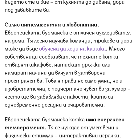
където сте и вие – от кухнята до дивана, дори
под завивките ви.
Силно
интелигентна
и
любопитна
,
Европейската бурманска е отличен изследовател
на дома. Тя лесно научава команди, трикове и дори
може да бъде
обучена да ходи на каишка
. Много
собственици съобщават, че техните котки
отварят шкафове, натискат дръжки или
намират начини да влязат в затворени
пространства. Това я прави не само умна, но и
изобретателна, с подчертано чувство за хумор –
често ще ви забавлява с пакости, които са
едновременно досадни и очарователни.
Европейската бурманска котка
има енергичен
темперамент
. Тя се нуждае от умствени и
физически стимули – интерактивни играчки,