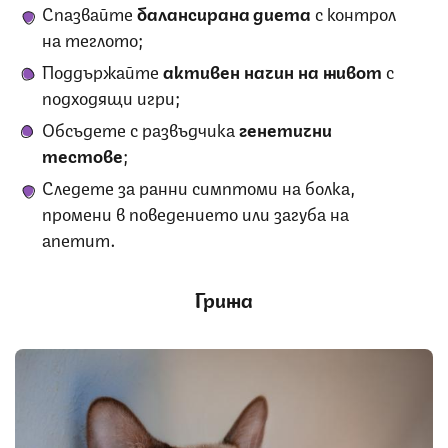
Спазвайте
балансирана диета
с контрол
на теглото;
Поддържайте
активен начин на живот
с
подходящи игри;
Обсъдете с развъдчика
генетични
тестове
;
Следете за ранни симптоми на болка,
промени в поведението или загуба на
апетит.
Грижа