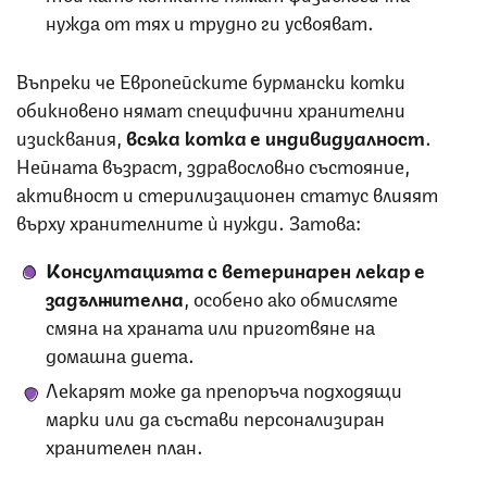
нужда от тях и трудно ги усвояват.
Въпреки че Европейските бурмански котки
обикновено нямат специфични хранителни
изисквания,
всяка котка е индивидуалност
.
Нейната възраст, здравословно състояние,
активност и стерилизационен статус влияят
върху хранителните ѝ нужди. Затова:
Консултацията с ветеринарен лекар е
задължителна
, особено ако обмисляте
смяна на храната или приготвяне на
домашна диета.
Лекарят може да препоръча подходящи
марки или да състави персонализиран
хранителен план.