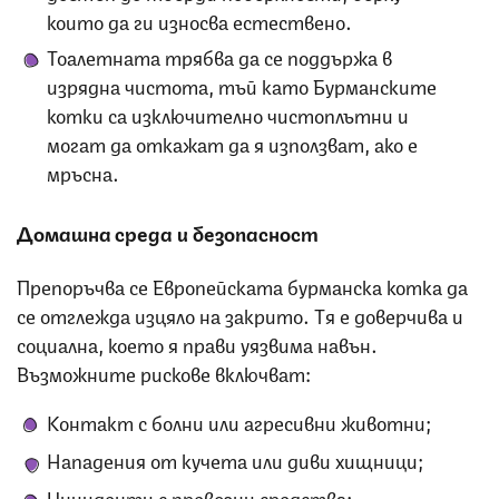
които да ги износва естествено.
Тоалетната трябва да се поддържа в
изрядна чистота, тъй като Бурманските
котки са изключително чистоплътни и
могат да откажат да я използват, ако е
мръсна.
Домашна среда и безопасност
Препоръчва се Европейската бурманска котка да
се отглежда изцяло на закрито. Тя е доверчива и
социална, което я прави уязвима навън.
Възможните рискове включват:
Контакт с болни или агресивни животни;
Нападения от кучета или диви хищници;
Инциденти с превозни средства;