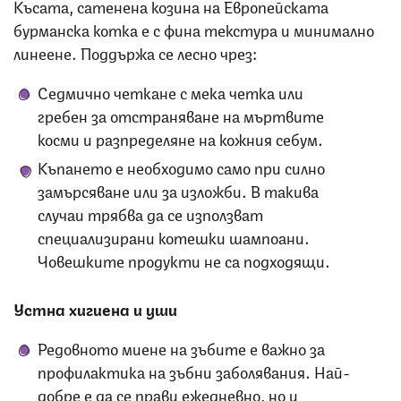
Късата, сатенена козина на Европейската
бурманска котка е с фина текстура и минимално
линеене. Поддържа се лесно чрез:
Седмично четкане с мека четка или
гребен за отстраняване на мъртвите
косми и разпределяне на кожния себум.
Къпането е необходимо само при силно
замърсяване или за изложби. В такива
случаи трябва да се използват
специализирани котешки шампоани.
Човешките продукти не са подходящи.
Устна хигиена и уши
Редовното миене на зъбите е важно за
профилактика на зъбни заболявания. Най-
добре е да се прави ежедневно, но и