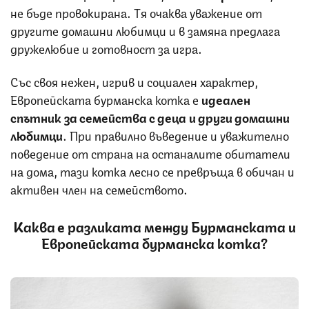
не бъде провокирана. Тя очаква уважение от
другите домашни любимци и в замяна предлага
дружелюбие и готовност за игра.
Със своя нежен, игрив и социален характер,
Европейската бурманска котка е
идеален
спътник за семейства с деца и други домашни
любимци
. При правилно въведение и уважително
поведение от страна на останалите обитатели
на дома, тази котка лесно се превръща в обичан и
активен член на семейството.
Каква е разликата между Бурманската и
Европейската бурманска котка?