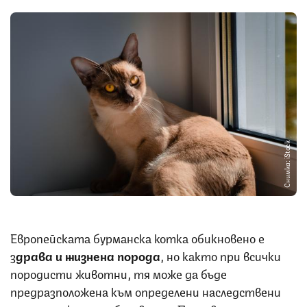
Снимка: iStock
Европейската бурманска котка обикновено е
з
драва и жизнена порода
, но както при всички
породисти животни, тя може да бъде
предразположена към определени наследствени