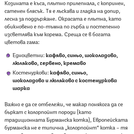
Козината е къса, плътно прилепнала, с копринен,
сатенен блясък. Тя е лъскава и гладка на допир,
лесна за поддържане. Окрасата е плътна, като
обикновено е по-тъмна по гърба и постепенно
изсветлява към корема. Среща се в богата
цветова гама:
Едноцветни:
кафяво, синьо, шоколадово,
люляково, червено, кремаво
Костенуркови:
кафяво, синьо,
шоколадово и люляково с костенуркова
шарка
Важно е да се отбележи, че макар понякога да се
бъркат с колорпойнт породи (като
традиционната Бурманска котка), Европейската
бурманска не е типична „колорпойнт“ котка – тя