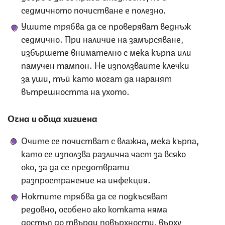
седмичното почистване е полезно.
Ушите трябва да се проверяват веднъж
седмично. При наличие на замърсяване,
избършете внимателно с мека кърпа или
памучен тампон. Не използвайте клечки
за уши, тъй като могат да наранят
вътрешността на ухото.
Очна и обща хигиена
Очите се почистват с влажна, мека кърпа,
като се използва различна част за всяко
око, за да се предотврати
разпространение на инфекция.
Ноктите трябва да се подкъсяват
редовно, особено ако котката няма
достъп до твърди повърхности, върху