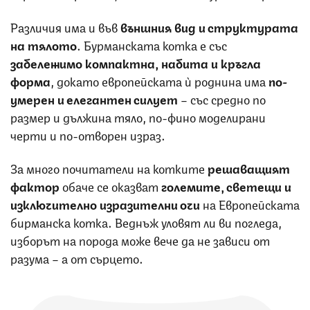
Различия има и във
външния вид и структурата
на тялото
. Бурманската котка е със
забележимо компактна, набита и кръгла
форма
, докато европейската ѝ роднина има
по-
умерен и елегантен силует
– със средно по
размер и дължина тяло, по-фино моделирани
черти и по-отворен израз.
За много почитатели на котките
решаващият
фактор
обаче се оказват
големите, светещи и
изключително изразителни очи
на Европейската
бирманска котка. Веднъж уловят ли ви погледа,
изборът на порода може вече да не зависи от
разума – а от сърцето.