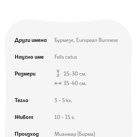
Други имена
Бурмезе, European Burmese
Научно име
Felis catus
Размери
25-30 см.
35-40 см.
Тегло
3 - 5 кг.
Живот
10 - 15 г.
Произход
Мианмар (Бирма)