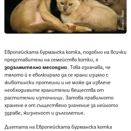
Снимка: iStock
Европейската бурманска котка, подобно на всички
представители на семейство котки, е
задължително месоядна
. Това означава, че
тялото ѝ е еволюирало да се храни изцяло с
животински протеини и не може да извлече
необходимите хранителни вещества от
растителни източници. Затова правилното
хранене е от съществено значение за нейното
здраве, жизненост и дълголетие.
Диетата на Европейската бурманска котка