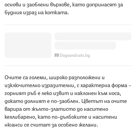
основи и заоблени върхове, като допринасят за
будния израз на котката.
Dogsandcats.bg
Очите са големи, широко разположени и
изключително изразителни, с характерна форма –
горният ръб е леко извит и наклонен към носа,
докато долният е по-заоблен. Цветът на очите
варира от жълто-златисто до наситено
кехлибарено, като по-дълбоките и наситени
нюанси се считат за особено желани.