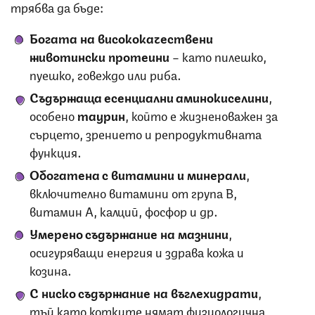
трябва да бъде:
Богата на висококачествени
животински протеини
– като пилешко,
пуешко, говеждо или риба.
Съдържаща есенциални аминокиселини
,
особено
таурин
, който е жизненоважен за
сърцето, зрението и репродуктивната
функция.
Обогатена с витамини и минерали
,
включително витамини от група B,
витамин A, калций, фосфор и др.
Умерено съдържание на мазнини
,
осигуряващи енергия и здрава кожа и
козина.
С ниско съдържание на въглехидрати
,
тъй като котките нямат физиологична