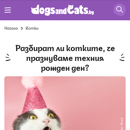
Начало
Котки
Разбират ли котките, че
празнуваме техния
рожден ден?
Снимка: iStock