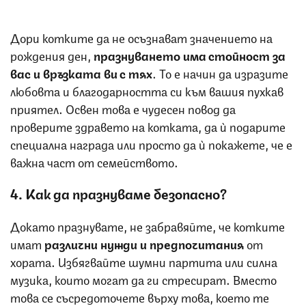
Дори котките да не осъзнават значението на
рождения ден,
празнуването има стойност за
вас и връзката ви с тях
. То е начин да изразите
любовта и благодарността си към вашия пухкав
приятел. Освен това е чудесен повод да
проверите здравето на котката, да ѝ подарите
специална награда или просто да ѝ покажете, че е
важна част от семейството.
4. Как да празнуваме безопасно?
Докато празнувате, не забравяйте, че котките
имат
различни нужди и предпочитания
от
хората. Избягвайте шумни партита или силна
музика, които могат да ги стресират. Вместо
това се съсредоточете върху това, което те