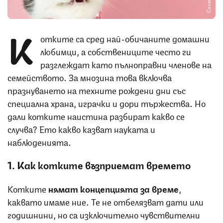
К
отките са сред най-обичаните домашни
любимци, а собствениците често ги
разглеждат като пълноправни членове на
семейството. За мнозина това включва
празнуването на техните рождени дни със
специална храна, играчки и дори тържества. Но
дали котките наистина разбират какво се
случва? Ето какво казват науката и
наблюденията.
1. Как котките възприемат времето
Котките
нямат концепцията за време
,
каквато имаме ние. Те не отбелязват дати или
годишнини, но са изключително чувствителни