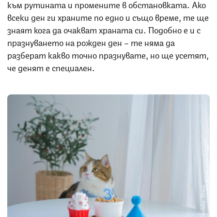
към рутината и промените в обстановката. Ако
всеки ден ги храните по едно и също време, те ще
знаят кога да очакват храната си. Подобно е и с
празнуването на рожден ден – те няма да
разберат какво точно празнувате, но ще усетят,
че денят е специален.
Снимка: iStock