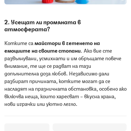
2. Усещат ли промяната в
атмосферата?
Котките са
майстори в четенето на
емоциите на своите стопани
. Ако вие сте
развълнувани, усмихнати и им обръщате повече
внимание, те ще се радват на тази
допълнителна доза любов. Независимо дали
разбират причината, котките могат да се
насладят на празничната обстановка, особено ако
включва неща, които харесват – вкусна храна,
нови играчки или уютно легло.