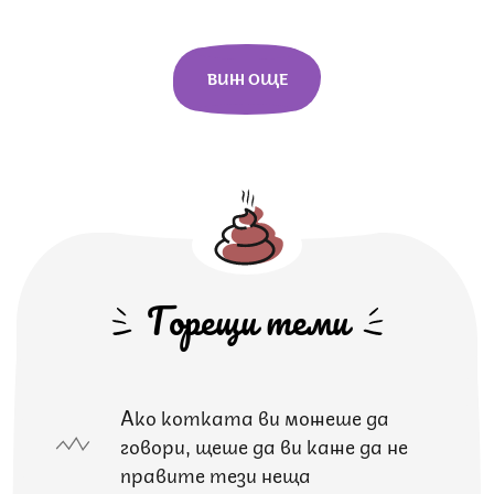
ВИЖ ОЩЕ
Горещи теми
Ако котката ви можеше да
говори, щеше да ви каже да не
правите тези неща