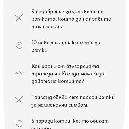
9 подобрения за здравето на
котката, които да направите
тази година
10 новогодишни късмета за
котки
Кои храни от българската
трапеза на Коледа можем да
даваме на котките?
Тайланд обяви пет породи котки
за национални символи
5 породи котки, които обичат
зимата