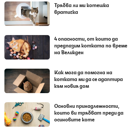
Трябва ли ми котешка
вратичка
4 опасности, от които да
предпазим котката по време
на Великден
Как мога да помогна на
котката ми да се адаптира
към новия дом
Основни принадлежности,
които ви трябват преди да
осиновите коте