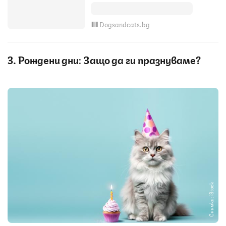
Dogsandcats.bg
3. Рождени дни: Защо да ги празнуваме?
Снимка: iStock