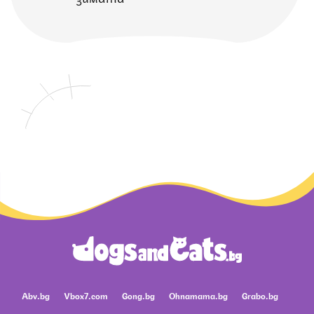
Abv.bg
Vbox7.com
Gong.bg
Ohnamama.bg
Grabo.bg