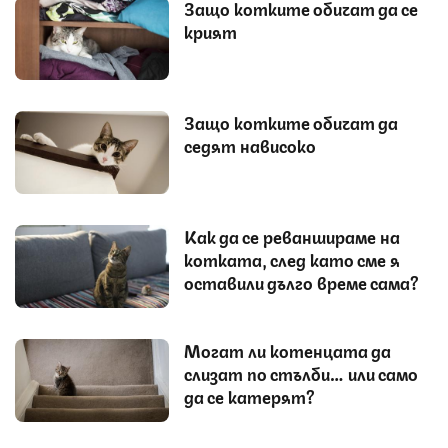
Защо котките обичат да се
крият
Защо котките обичат да
седят нависоко
Как да се реваншираме на
котката, след като сме я
оставили дълго време сама?
Могат ли котенцата да
слизат по стълби… или само
да се катерят?