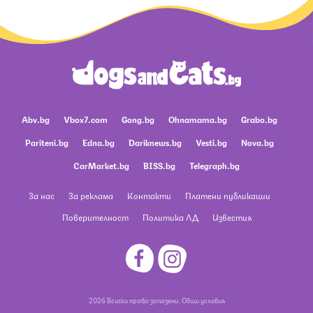
Abv.bg
Vbox7.com
Gong.bg
Ohnamama.bg
Grabo.bg
Pariteni.bg
Edna.bg
Dariknews.bg
Vesti.bg
Nova.bg
CarMarket.bg
BISS.bg
Telegraph.bg
За нас
За реклама
Контакти
Платени публикации
Поверителност
Политика ЛД
Известия
2026 Всички права запазени.
Общи условия