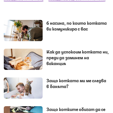
6 начина, по които котката
ви комуникира с вас
Как да успокоим котката ни,
преди да заминем на
ваканция
Защо котката ми ме следва
в банята?
Защо котките обичат да се