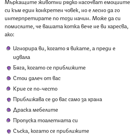
Мъркащите животни рядко насочват емоциите
си към един конкретен човек, но е лесно да го
интерпретирате по този начин. Може да си
помислите, че вашата котка вече не ви харесва,
ако:
Игнорира ви, когато я викате, а преди е
идвала
Бяга, когато се приближите
Стои далеч от вас
Крие се по-често
Приближава се до вас само за храна
Драска мебелите
Пропуска тоалетната си
Съска, когато се приближите