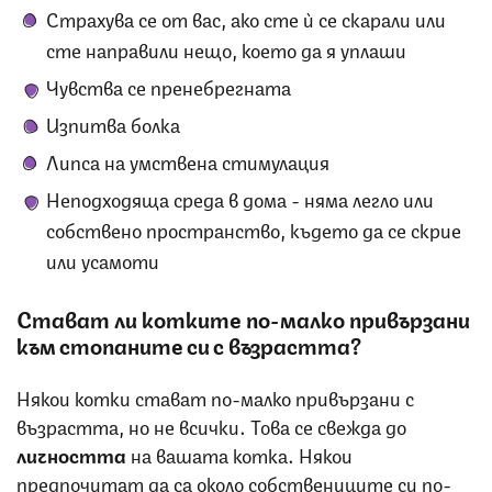
Страхува се от вас, ако сте ѝ се скарали или
сте направили нещо, което да я уплаши
Чувства се пренебрегната
Изпитва болка
Липса на умствена стимулация
Неподходяща среда в дома - няма легло или
собствено пространство, където да се скрие
или усамоти
Стават ли котките по-малко привързани
към стопаните си с възрастта?
Някои котки стават по-малко привързани с
възрастта, но не всички. Това се свежда до
личността
на вашата котка. Някои
предпочитат да са около собствениците си по-