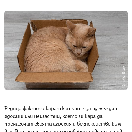
Снимка: iStock
Редица фактори карат котките да изглеждат
ядосани или нещастни, което ги кара да
пренасочат своята агресия и безпокойство към
вас. В тази статия ще поговорим повече за това,