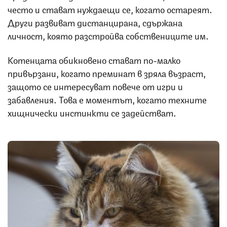
често и стават нуждаещи се, когато остареят.
Други развиват дистанцирана, сдържана
личност, която разстройва собствениците им.
Котенцата обикновено стават по-малко
привързани, когато преминат в зряла възраст,
защото се интересуват повече от игри и
забавления. Това е моментът, когато техните
хищнически инстинкти се задействат.