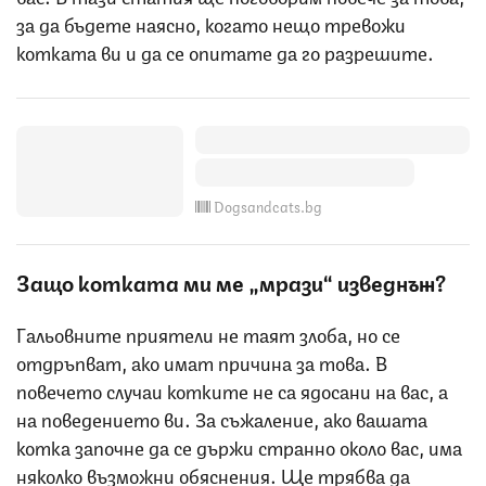
за да бъдете наясно, когато нещо тревожи
котката ви и да се опитате да го разрешите.
Dogsandcats.bg
Защо котката ми ме „мрази“ изведнъж?
Гальовните приятели не таят злоба, но се
отдръпват, ако имат причина за това. В
повечето случаи котките не са ядосани на вас, а
на поведението ви. За съжаление, ако вашата
котка започне да се държи странно около вас, има
няколко възможни обяснения. Ще трябва да