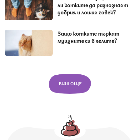
ли котките да разпознаят
добрия и лошия човек?
Защо котките търкат
муцуните си в ъглите?
ВИЖ ОЩЕ