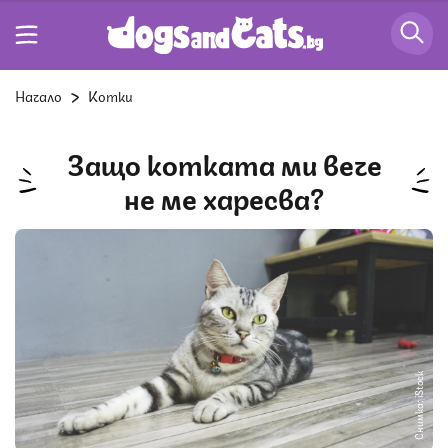
Начало
Котки
Защо котката ми вече
не ме харесва?
Снимка: iStock