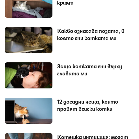
крият
Какво означава позата, в
която спи котката ми
Защо котката спи върху
главата ми
12 досадни неща, които
правят всички котки
Котешка интуиция: могат