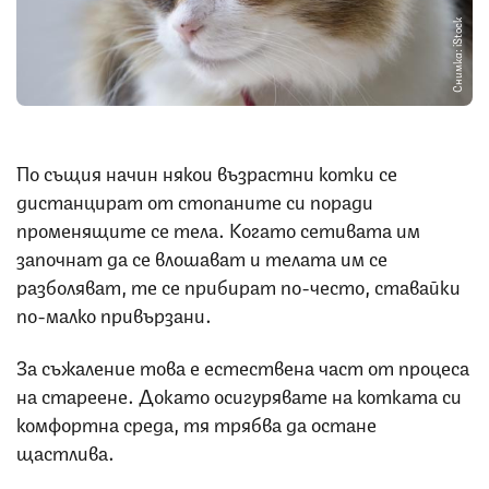
Снимка: iStock
По същия начин някои възрастни котки се
дистанцират от стопаните си поради
променящите се тела. Когато сетивата им
започнат да се влошават и телата им се
разболяват, те се прибират по-често, ставайки
по-малко привързани.
За съжаление това е естествена част от процеса
на стареене. Докато осигурявате на котката си
комфортна среда, тя трябва да остане
щастлива.