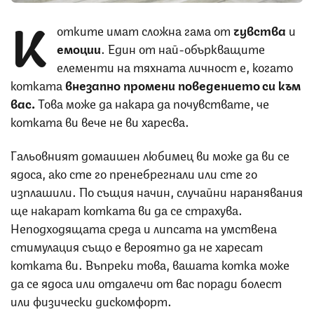
К
отките имат сложна гама от
чувства
и
емоции
. Един от най-объркващите
елементи на тяхната личност е, когато
котката
внезапно промени поведението си към
вас.
Това може да накара да почувствате, че
котката ви вече не ви харесва.
Гальовният домаишен любимец ви може да ви се
ядоса, ако сте го пренебрегнали или сте го
изплашили. По същия начин, случайни наранявания
ще накарат котката ви да се страхува.
Неподходящата среда и липсата на умствена
стимулация също е вероятно да не харесат
котката ви. Въпреки това, вашата котка може
да се ядоса или отдалечи от вас поради болест
или физически дискомфорт.