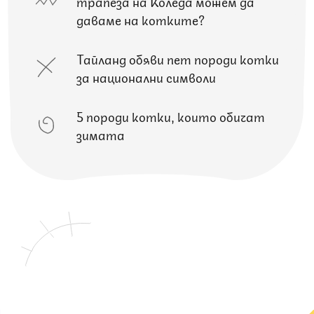
трапеза на Коледа можем да
даваме на котките?
Тайланд обяви пет породи котки
за национални символи
5 породи котки, които обичат
зимата