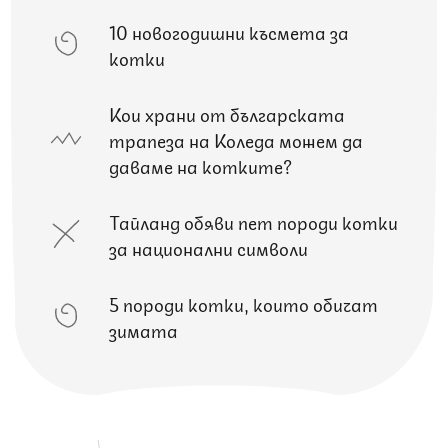
10 новогодишни късмета за
котки
Кои храни от българската
трапеза на Коледа можем да
даваме на котките?
Тайланд обяви пет породи котки
за национални символи
5 породи котки, които обичат
зимата