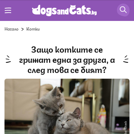
Начало
Котки
Защо котките се
грижат една за друга, а
след това се бият?
Снимка: iStock