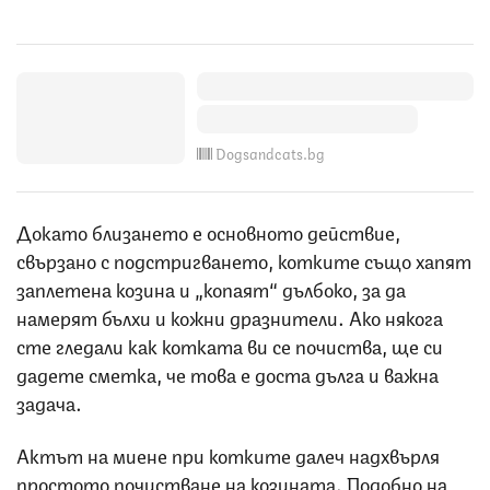
Dogsandcats.bg
Докато близането е основното действие,
свързано с подстригването, котките също хапят
заплетена козина и „копаят“ дълбоко, за да
намерят бълхи и кожни дразнители. Ако някога
сте гледали как котката ви се почиства, ще си
дадете сметка, че това е доста дълга и важна
задача.
Актът на миене при котките далеч надхвърля
простото почистване на козината. Подобно на