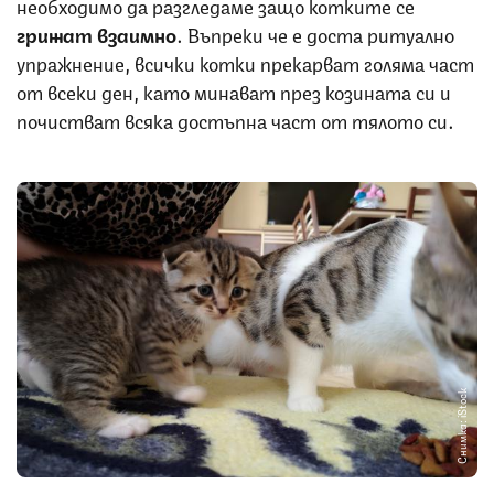
необходимо да разгледаме защо котките се
грижат взаимно
. Въпреки че е доста ритуално
упражнение, всички котки прекарват голяма част
от всеки ден, като минават през козината си и
почистват всяка достъпна част от тялото си.
Снимка: iStock