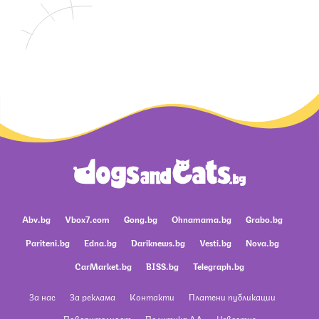
Abv.bg
Vbox7.com
Gong.bg
Ohnamama.bg
Grabo.bg
Pariteni.bg
Edna.bg
Dariknews.bg
Vesti.bg
Nova.bg
CarMarket.bg
BISS.bg
Telegraph.bg
За нас
За реклама
Контакти
Платени публикации
Поверителност
Политика ЛД
Известия