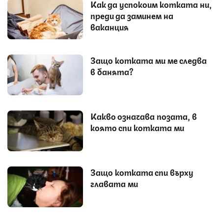
Как да успокоим котката ни,
преди да заминем на
ваканция
Защо котката ми ме следва
в банята?
Какво означава позата, в
която спи котката ми
Защо котката спи върху
главата ми