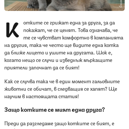
К
отките се грижат една за друга, за да
покажат, че се ценят. Това означава, че
те се чувстват комфортно в компанията
на другия, така че често ще видите една котка
да ближе лицето и ушите на другата. Шок е,
когато нещо се случи и изведнъж мъркащите
приятели започнат да се бият!
Как се случва така че в един момент гальовните
животни се обичат, в следващия се хапят? Ще
научим в настоящата статия!
Защо котките се мият една друга?
Преди да разгледаме защо котките се бият, е