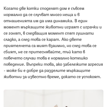
Когато две котки споделят дом е съвсем
нормално да се случват много неща и в
отнашенията им да има динамика. В един
момент мъркащите животни играят с играчки и
се гонят, в следващия момент спят гушнати
сладко, а след това се карат. Ако двете
приятелчета са мият взаимно, но след това се
сбият, не се притеснявайте, тъй като в
повечето случаи това е нормално котешко
поведение. Въпреки това, ако забележите агресия
- може би е добре да разделите мъркащите
животни за известно време, докато се успокоят.