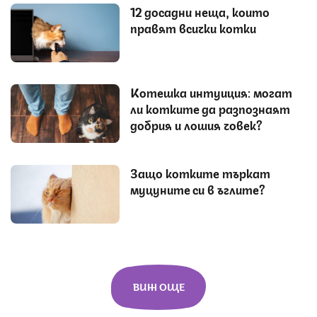
12 досадни неща, които
правят всички котки
Котешка интуиция: могат
ли котките да разпознаят
добрия и лошия човек?
Защо котките търкат
муцуните си в ъглите?
ВИЖ ОЩЕ