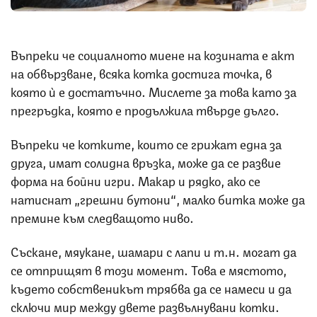
Въпреки че социалното миене на козината е акт
на обвързване, всяка котка достига точка, в
която ѝ е достатъчно. Мислете за това като за
прегръдка, която е продължила твърде дълго.
Въпреки че котките, които се грижат една за
друга, имат солидна връзка, може да се развие
форма на бойни игри. Макар и рядко, ако се
натиснат „грешни бутони“, малко битка може да
премине към следващото ниво.
Съскане, мяукане, шамари с лапи и т.н. могат да
се отприщят в този момент. Това е мястото,
където собственикът трябва да се намеси и да
сключи мир между двете развълнувани котки.