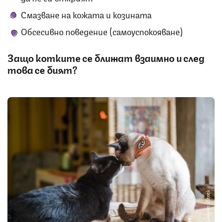
Смазване на кожата и козината
Обсесивно поведение (самоуспокояване)
Защо котките се ближат взаимно и след
това се бият?
Снимка: iStock