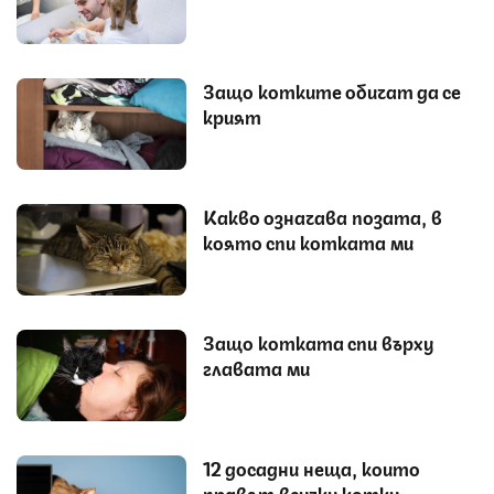
Защо котките обичат да се
крият
Какво означава позата, в
която спи котката ми
Защо котката спи върху
главата ми
12 досадни неща, които
правят всички котки