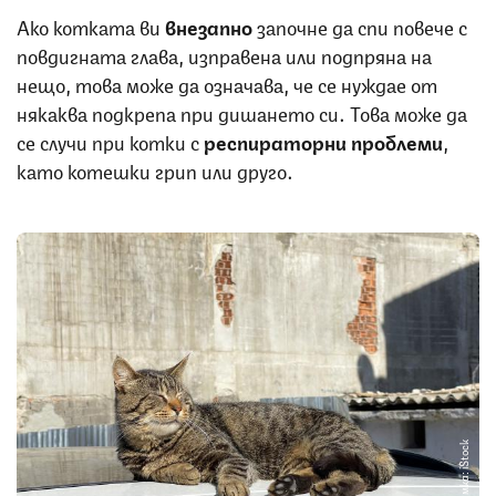
Ако котката ви
внезапно
започне да спи повече с
повдигната глава, изправена или подпряна на
нещо, това може да означава, че се нуждае от
някаква подкрепа при дишането си. Това може да
се случи при котки с
респираторни
проблеми
,
като котешки грип или друго.
Снимка: iStock