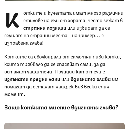
К
отките и кучетата имат много различни
стилове на сън от хората, често лежат в
странни
позиции
или избират да се
сгушат на странни места - например... с
изправена глава!
Котките са еволюирали от самотни диви котки,
които трябвало да се спасяват сами, за да
останат защитени. Позиции като тези с
изпънати предни лапи
или
вдигната
глава
им
помагат да останат нащрек във всеки един
момент.
Защо котката ми спи с вдигната глава?