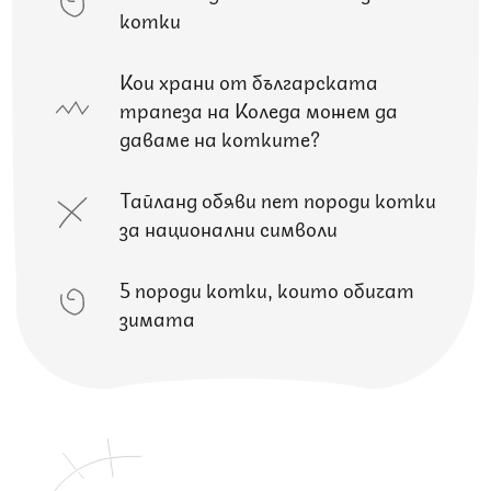
котки
Кои храни от българската
трапеза на Коледа можем да
даваме на котките?
Тайланд обяви пет породи котки
за национални символи
5 породи котки, които обичат
зимата