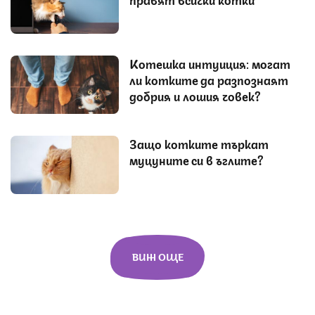
Котешка интуиция: могат
ли котките да разпознаят
добрия и лошия човек?
Защо котките търкат
муцуните си в ъглите?
ВИЖ ОЩЕ