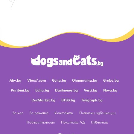
Abv.bg
Vbox7.com
Gong.bg
Ohnamama.bg
Grabo.bg
Pariteni.bg
Edna.bg
Dariknews.bg
Vesti.bg
Nova.bg
CarMarket.bg
BISS.bg
Telegraph.bg
За нас
За реклама
Контакти
Платени публикации
Поверителност
Политика ЛД
Известия