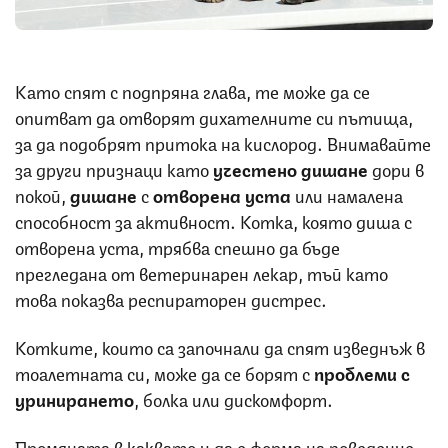
Като спят с подпряна глава, те може да се
опитват да отворят дихателните си пътища,
за да подобрят притока на кислород. Внимавайте
за други признаци като
учестено
дишане
дори в
покой,
дишане
с
отворена
уста
или намалена
способност за активност. Котка, която диша с
отворена уста, трябва спешно да бъде
прегледана от ветеринарен лекар, тъй като
това показва респираторен дистрес.
Котките, които са започнали да спят изведнъж в
тоалетната си, може да се борят с
проблеми
с
уринирането
, болка или дискомфорт.
Промяната в каквато и да е форма на поведение