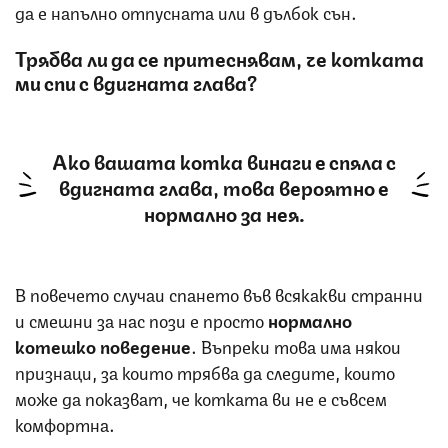
да е напълно отпусната или в дълбок сън.
Трябва ли да се притеснявам, че котката
ми спи с вдигната глава?
Ако вашата котка винаги е спяла с
вдигната глава, това вероятно е
нормално за нея.
В повечето случаи спането във всякакви странни
и смешни за нас пози е просто
нормално
котешко
поведение
. Въпреки това има някои
признаци, за които трябва да следите, които
може да показват, че котката ви не е съвсем
комфортна.