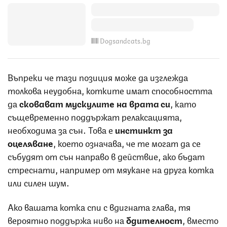
Dogsandcats.bg
Въпреки че тази позиция може да изглежда
толкова неудобна, котките имат способността
да
сковават мускулите на врата си
, като
същевременно поддържат релаксацията,
необходима за сън. Това е
инстинкт
за
оцеляване
, което означава, че те могат да се
събудят от сън направо в действие, ако бъдат
стреснати, например от мяукане на друга котка
или силен шум.
Ако вашата котка спи с вдигната глава, тя
вероятно поддържа ниво на
бдителност
, вместо