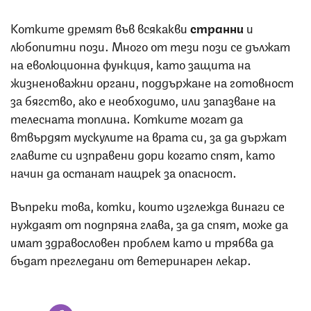
Котките дремят във всякакви
странни
и
любопитни пози. Много от тези пози се дължат
на еволюционна функция, като защита на
жизненоважни органи, поддържане на готовност
за бягство, ако е необходимо, или запазване на
телесната топлина. Котките могат да
втвърдят мускулите на врата си, за да държат
главите си изправени дори когато спят, като
начин да останат нащрек за опасност.
Въпреки това, котки, които изглежда винаги се
нуждаят от подпряна глава, за да спят, може да
имат здравословен проблем като и трябва да
бъдат прегледани от ветеринарен лекар.