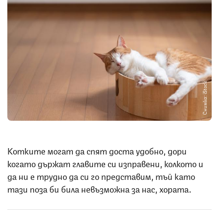
Снимка: iStock
Котките могат да спят доста удобно, дори
когато държат главите си изправени, колкото и
да ни е трудно да си го представим, тъй като
тази поза би била невъзможна за нас, хората.