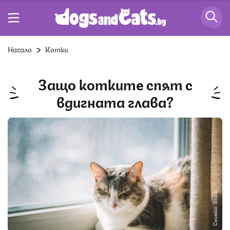
Начало
Котки
Защо котките спят с
вдигната глава?
Снимка: iStock