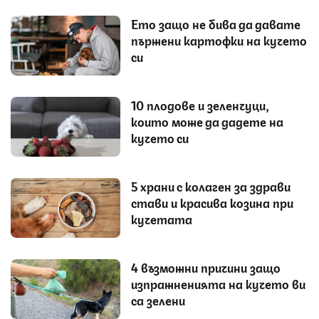
Ето защо не бива да давате
пържени картофки на кучето
си
10 плодове и зеленчуци,
които може да дадете на
кучето си
5 храни с колаген за здрави
стави и красива козина при
кучетата
4 възможни причини защо
изпражненията на кучето ви
са зелени