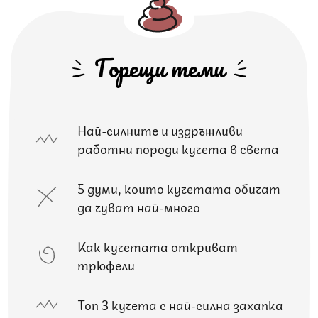
Горещи теми
Най-силните и издръжливи
работни породи кучета в света
5 думи, които кучетата обичат
да чуват най-много
Как кучетата откриват
трюфели
Топ 3 кучета с най-силна захапка