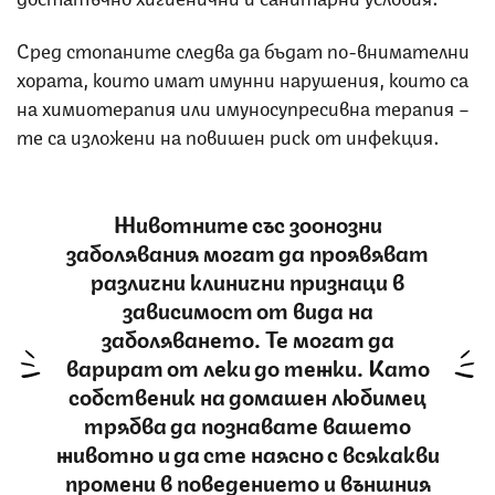
Сред стопаните следва да бъдат по-внимателни
хората, които имат имунни нарушения, които са
на химиотерапия или имуносупресивна терапия –
те са изложени на повишен риск от инфекция.
Животните със зоонозни
заболявания могат да проявяват
различни клинични признаци в
зависимост от вида на
заболяването. Te могат да
варират от леки до тежки. Като
собственик на домашен любимец
трябва да познавате вашето
животно и да сте наясно с всякакви
промени в поведението и външния