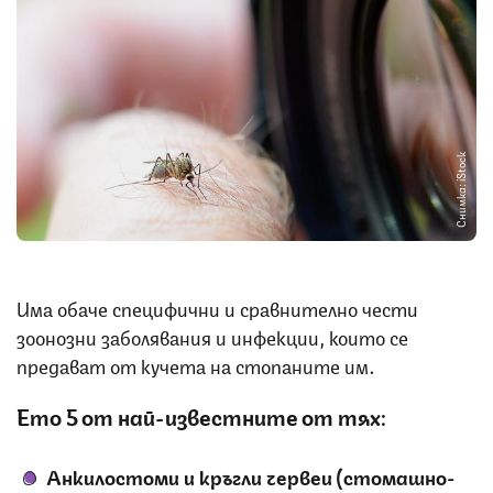
Снимка: iStock
Има обаче специфични и сравнително чести
зоонозни заболявания и инфекции, които се
предават от кучета на стопаните им.
Ето 5 от най-известните от тях:
Анкилостоми и кръгли червеи (стомашно-