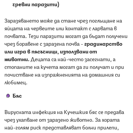
чревни паразити)
Заразяването може да стане чрез поглъщане на
яйцата на червеите или контакт с ларвата в
почвата. Тези паразити могат да бъдат получени
чрез боравене с заразена почва -
градинарство
или игра в пясъчници, използвани от
животни.
Децата са най-често засегнати, а
стопаните на кучета могат да ги получат и при
почистване на изпражненията на домашния си
любимец.
Бяс
Вирусната инфекция на Кучешкия бяс се предава
чрез ухапване от заразено животно. За хората
най-голям риск представляват болни прилепи,