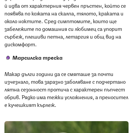
й идва от характерния червен пръстен, който се
появява по кожата на скалпа, тялото, краката и
около ноктите. Сред симптомите, които ще
забележите по домашния си любимец са упорит
сърбеж, плешиви петна, летаргия и общ вид на
дискомфорт.
Марсилска треска
Макар дълги години да се смяташе за почти
изчезнало, това заразно заболяване с подчертано
лятна сезонност протича с характерен пъпчест
обрив. Рядко има тежки усложнения, а преносител
е кучешкият кърлеж.