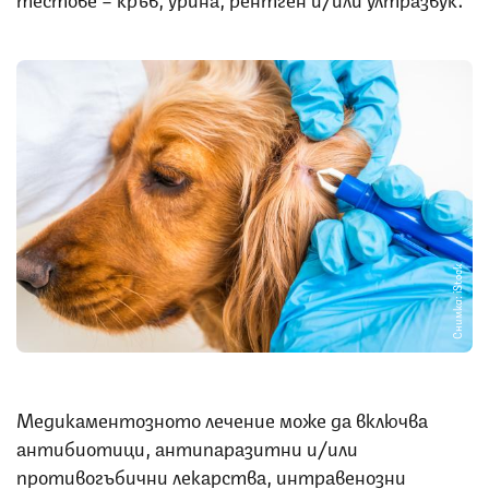
Снимка: iStock
Медикаментозното лечение може да включва
антибиотици, антипаразитни и/или
противогъбични лекарства, интравенозни