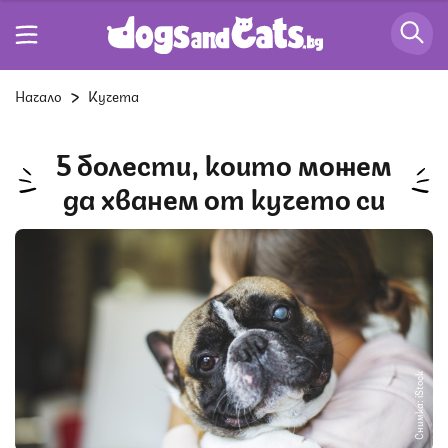
Начало
Кучета
5 болести, които можем
да хванем от кучето си
Снимка: iStock