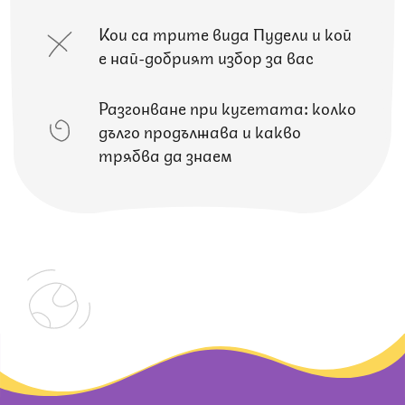
Кои са трите вида Пудели и кой
е най-добрият избор за вас
Разгонване при кучетата: колко
дълго продължава и какво
трябва да знаем