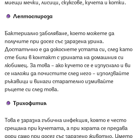
миещи мечки, лисици, скуксове, кучета и котки.
Лептоспироза
Бактериално заболяване, което можете да
получите при досег със заразена урина.
Достатъчно е да докоснете устата си, след като
сте били в контакт с урината на домашния си
любимец. За това – ако кучето се е изпуснало и ви
се наложи да почистите след него – използвайте
ръкавици и винаги старателно измивайте
ръцете си след това.
Трихофития
Това е заразна гъбична инфекция, която е често
срещана при кучетата, а при хората се предава
дори само при досег със заразено животно. Името