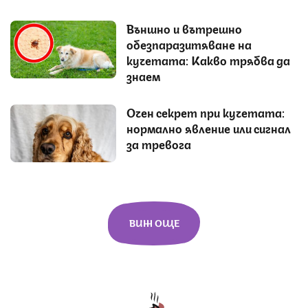
Външно и вътрешно
обезпаразитяване на
кучетата: Какво трябва да
знаем
Очен секрет при кучетата:
нормално явление или сигнал
за тревога
ВИЖ ОЩЕ