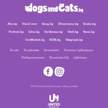
Abv.bg
Vbox7.com
Gong.bg
Ohnamama.bg
Grabo.bg
Pariteni.bg
Edna.bg
Dariknews.bg
Vesti.bg
Nova.bg
CarMarket.bg
BISS.bg
Telegraph.bg
За нас
За реклама
Контакти
Платени публикации
Поверителност
Политика ЛД
Известия
2026 Всички права запазени.
Общи условия