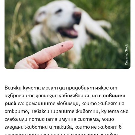
Снимка: iStock
Всички кучета могат да придобият някое от
изброените зоонозни заболявания, но
с повишен
риск
са: домашните любимци, които живеят на
открито, неваксинираните животни, кучета със
слаба или потисната имунна система, лошо
гледани животни и такива, които не живеят в
достатъчно хигиенични и санитарни условия.