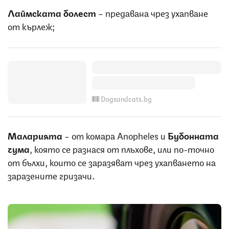
Лаймската болест
– предавана чрез ухапване
от кърлеж;
Dogsandcats.bg
Маларията
– от комара Anopheles и
Бубонната
чума
, която се разнася от плъхове, или по-точно
от бълхи, които се заразяват чрез ухапването на
заразените гризачи.