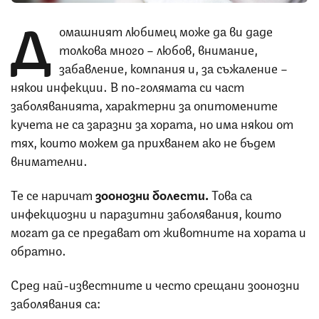
Д
омашният любимец може да ви даде
толкова много – любов, внимание,
забавление, компания и, за съжаление –
някои инфекции. В по-голямата си част
заболяванията, характерни за опитомените
кучета не са заразни за хората, но има някои от
тях, които можем да прихванем ако не бъдем
внимателни.
Те се наричат
зоонозни болести.
Това са
инфекциозни и паразитни заболявания, които
могат да се предават от животните на хората и
обратно.
Сред най-известните и често срещани зоонозни
заболявания са: