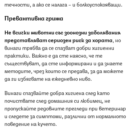
течности, а ако се налага – и болкоуспокояващи.
Превантивна грижа
Не всички животни със зоонозни заболявания
представляват сериозен риск за хората
, но
винаги трябва да се спазват добри хигиенни
практики. Важно е да сте наясно, че те
съществуват, да сте информирани и да знаете
методите, чрез които се предава, за да можете
да ги избягвате на ежедневно ниво.
Винаги спазвайте добра хигиена след като
почиствате след домашния си любимец, не
пропускайте редовните прегледи при ветеринар
и следете за симптоми, различни от нормалното
поведение на кучето.