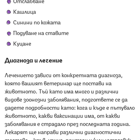
Отслабване
Кашлица
Синини по кожата
Подуване на ставите
Куцане
Диагноза и лечение
Лечението зависи от конкретната диагноза,
която вашият ветеринар ще постави на
животното. Тъй като има много и различни
видове зоонозни заболявания, подгответе се да
дадете подробности като: кога и къде е пътувало
животното, какви ваксинации има, от какви
заболявания е страдало през последната година.
Лекарят ще направи различни диагностични
тестове – кръв, урина, рентген и/или ултразвук.