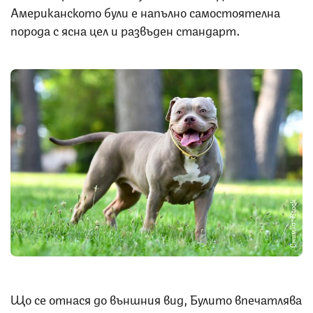
Американското були е напълно самостоятелна
порода с ясна цел и развъден стандарт.
Снимка: iStock
Що се отнася до външния вид, Булито впечатлява