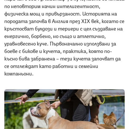
по неповторим начин интелигентност,
физическа мощ и привързаност. Историята на
породата започва в Англия през XIX век, когато се
кръстосват булдози и териери с цел създаване на
енергично, борбено, но също и атлетично,
уравновесено куче. Първоначално използвани за
боеве с бикове и кучета, практика, която по-
късно бива забранена – тези кучета започват да
се отглеждат като работни и семейни
компаньони.