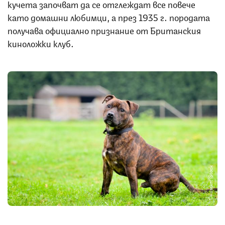
кучета започват да се отглеждат все повече
като домашни любимци, а през 1935 г. породата
получава официално признание от Британския
киноложки клуб.
Снимка: iStock