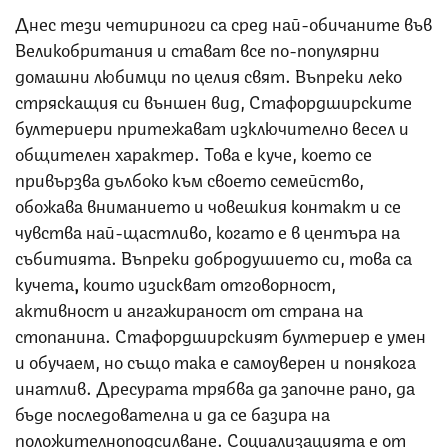
Днес тези четириноги са сред най-обичаните във
Великобритания и стават все по-популярни
домашни любимци по целия свят. Въпреки леко
стряскащия си външен вид, Стафордширските
бултериери притежават изключително весел и
общителен характер. Това е куче, което се
привързва дълбоко към своето семейство,
обожава вниманието и човешкия контакт и се
чувства най-щастливо, когато е в центъра на
събитията. Въпреки добродушието си, това са
кучета
,
които изискват отговорност,
активност и ангажираност от страна на
стопанина. Стафордширският бултериер е умен
и обучаем, но също така е самоуверен и понякога
инатлив. Дресурата трябва да започне рано, да
бъде последователна и да се базира на
положителноподсилване. Социализацията е от