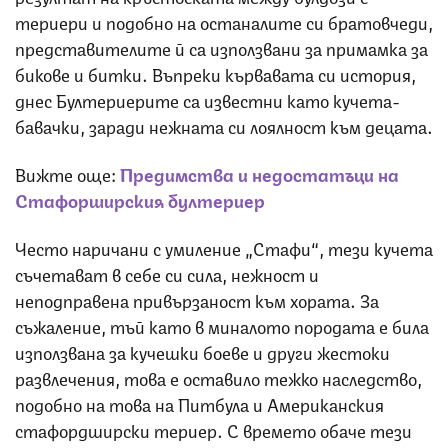
териери и подобно на останалите си братовчеди,
представителите й са използвани за примамка за
бикове и битки. Въпреки кървавата си история,
днес Бултериерите са известни като кучета-
бавачки, заради нежната си лоялност към децата.
Вижте още:
Предимства и недостатъци на
Стафорширския бултериер
Често наричани с умиление „Стафи“, тези кучета
съчетават в себе си сила, нежност и
неподправена привързаност към хората. За
съжаление, тъй като в миналото породата е била
използвана за кучешки боеве и други жестоки
развлечения, това е оставило тежко наследство,
подобно на това на Питбула и Американския
стафордширски териер. С времето обаче тези