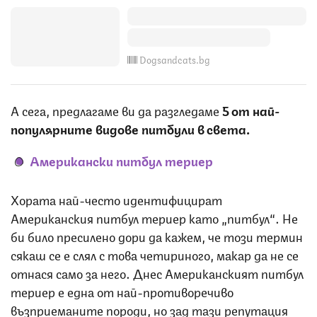
Dogsandcats.bg
А сега, предлагаме ви да разгледаме
5 от най-
популярните видове питбули в света.
Американски питбул териер
Хората най-често идентифицират
Американския питбул териер като „питбул“. Не
би било пресилено дори да кажем, че този термин
сякаш се е слял с това четириного, макар да не се
отнася само за него. Днес Американският питбул
териер е една от най-противоречиво
възприеманите породи, но зад тази репутация