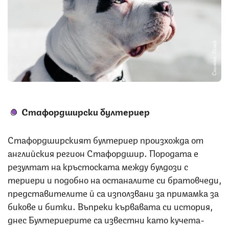
Снимка: iStock
Стафордширски бултериер
Стафордширският бултериер произхожда от
английския регион Стафордшир. Породата е
резултат на кръстоската между булдози с
териери и подобно на останалите си братовчеди,
представителите й са използвани за примамка за
бикове и битки. Въпреки кървавата си история,
днес Бултериерите са известни като кучета-