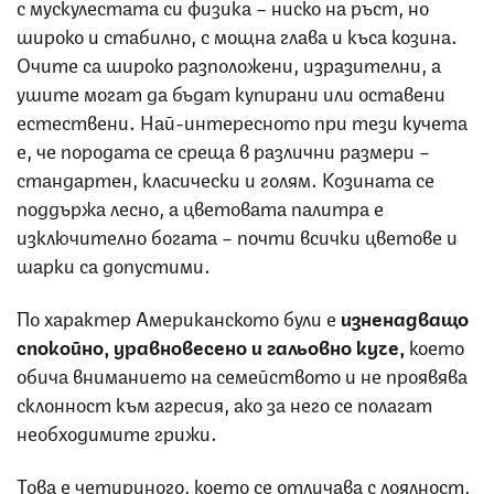
с мускулестата си физика – ниско на ръст, но
широко и стабилно, с мощна глава и къса козина.
Очите са широко разположени, изразителни, а
ушите могат да бъдат купирани или оставени
естествени. Най-интересното при тези кучета
е, че породата се среща в различни размери –
стандартен, класически и голям. Козината се
поддържа лесно, а цветовата палитра е
изключително богата – почти всички цветове и
шарки са допустими.
По характер Американското були е
изненадващо
спокойно, уравновесено и гальовно куче
,
което
обича вниманието на семейството и не проявява
склонност към агресия, ако за него се полагат
необходимите грижи.
Това е четириного, което се отличава с лоялност,