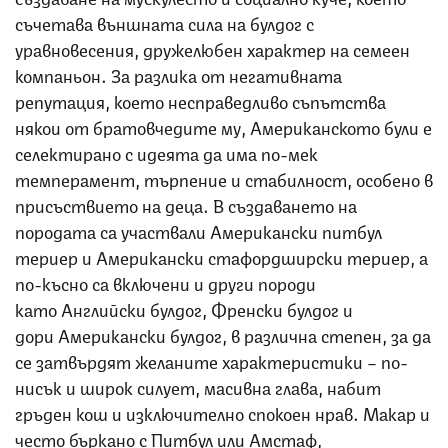
съчетава външната сила на булдог с
уравновесения, дружелюбен характер на семеен
компаньон. За разлика от негативната
репутация, което несправедливо съпътства
някои от братовчедите му, Американското були е
селектирано с идеята да има по-мек
темперамент, търпение и стабилност, особено в
присъствието на деца. В създаването на
породата са участвали Американски питбул
териер и Американски стафордширски териер, а
по-късно са включени и други породи
като Английски булдог, Френски булдог и
дори Американски булдог, в различна степен, за да
се затвърдят желаните характеристики – по-
нисък и широк силует, масивна глава, набит
гръден кош и изключително спокоен нрав. Макар и
често бъркано с Питбул или Амстаф,