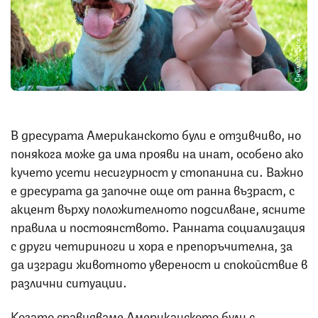
Снимка: iStock
В дресурата Американското були е отзивчиво, но
понякога може да има прояви на инат, особено ако
кучето усети несигурност у стопанина си. Важно
е дресурата да започне още от ранна възраст, с
акцент върху положителното подсилване, ясните
правила и постоянството. Ранната социализация
с други четириноги и хора е препоръчителна, за
да изгради животното увереност и спокойствие в
различни ситуации.
Когато сравняваме Американското були с