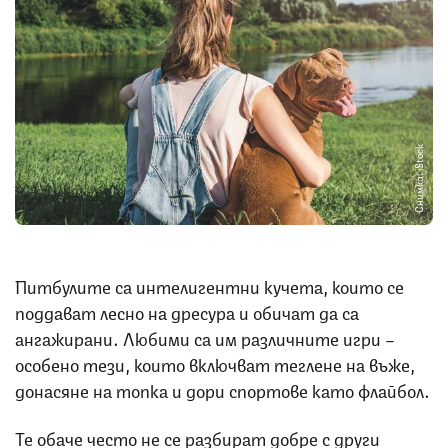
Снимка: iStock
Питбулите са интелигентни кучета, които се
поддават лесно на дресура и обичат да са
ангажирани. Любими са им различните игри –
особено тези, които включват теглене на въже,
донасяне на топка и дори спортове като флайбол.
Те обаче често не се разбират добре с други