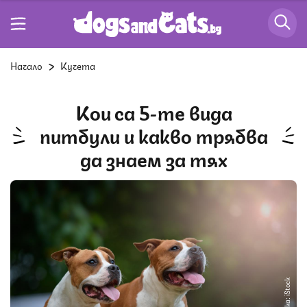
Начало
Кучета
Кои са 5-те вида
питбули и какво трябва
да знаем за тях
Снимка: iStock