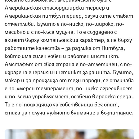
Американския стафордширски териер и
Американския питбул териер, разликите стават
отчетливи. Булито е по-ниско, по-широко, по-
масивно и с по-къса муцуна. То е създадено с
акцент върху компаньонския характер, а не върху
работните качества – за разлика от Питбула,
който има силен ловен и работен инстинкт.
Амстафът от своя страна е по-атлетичен, с по-
изразена енергия и инстинкт за защита. Булито,
макар и да произлиза от тези породи, се отличава
с по-умерен темперамент, по-ниска агресивност
и по-лесна управляемост, особено в градска среда.
То е по-подходящо за собственици без опит,
стига да получи нужното внимание и възпитание.