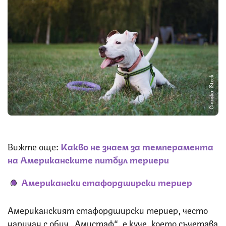
Снимка: iStock
Вижте още:
Какво не знаем за темперамента
на Американските питбул териери
Американски стафордширски териер
Американският стафордширски териер, често
наричан с обич „Амистаф“, е куче, което съчетава