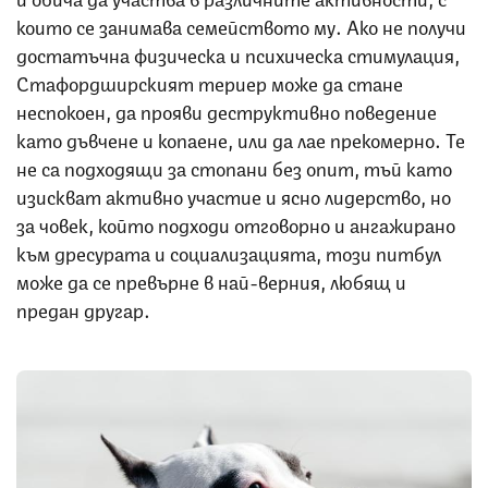
които се занимава семейството му. Ако не получи
достатъчна физическа и психическа стимулация,
Стафордширският териер може да стане
неспокоен, да прояви деструктивно поведение
като дъвчене и копаене, или да лае прекомерно. Те
не са подходящи за стопани без опит, тъй като
изискват активно участие и ясно лидерство, но
за човек, който подходи отговорно и ангажирано
към дресурата и социализацията, този питбул
може да се превърне в най-верния, любящ и
предан другар.