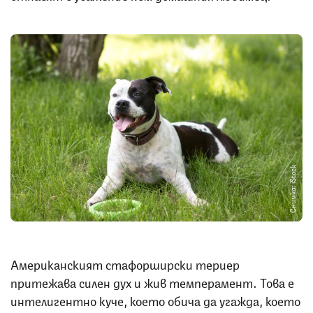
Снимка: iStock
Американският стафорширски териер
притежава силен дух и жив темперамент. Това е
интелигентно куче, което обича да угажда, което