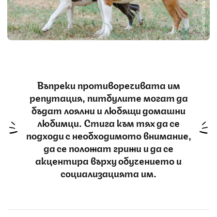
Снимка: iStock
Въпреки противоречивата им
репутация, питбулите могат да
бъдат лоялни и любящи домашни
любимци. Стига към тях да се
подходи с необходимото внимание,
да се положат грижи и да се
акцентира върху обучението и
социализацията им.