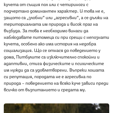
кучета от същия пол или с четириноги с
подчертано доминантен характер. И това не е,
защото са „злобни“ или „агресивни“, а се дължи на
териториалната им природа и висок праг на
възбуда. За това е необходимо винаги да
наблюдавате питомеца си при срещи с непознати
кучета, особено ако има история на недобра
социализация. Що се отнася до поведението у
дома, Питбулите са изключително спокойни и
адаптивни, стига физическите и психическите
им нужди да са удовлетворени. Въпреки лошата
си репутация, породата не е агресивна по
природа – поведението на всяко куче зависи преди
всичко от възпитанието и средата му.