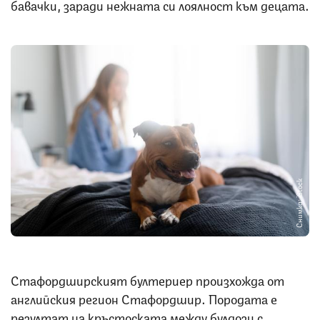
бавачки, заради нежната си лоялност към децата.
Снимка: iStock
Стафордширският бултериер произхожда от
английския регион Стафордшир. Породата е
резултат на кръстоската между булдози с