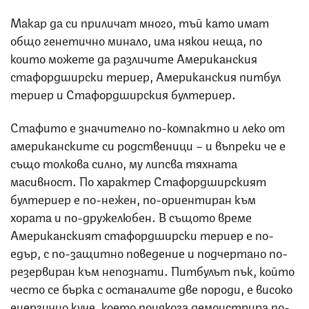
Макар да си приличат много, тъй като имат
общо генетично минало, има някои неща, по
които можете да различите Американския
стафордширски териер, Американския питбул
териер и Стафордширския бултериер.
Стафито е значително по-компактно и леко от
американските си родственици – и въпреки че е
също толкова силно, му липсва тяхната
масивност. По характер Стафордширският
бултериер е по-нежен, по-ориентиран към
хората и по-дружелюбен. В същото време
Американският стафордширски териер е по-
едър, с по-защитно поведение и подчертано по-
резервиран към непознати. Питбулът пък, който
често се бърка с останалите две породи, е високо
енергично куче, което понякога демонстрира по-