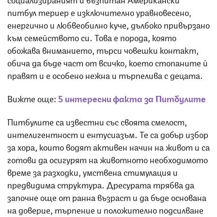
питбул териер е изключително уравновесено,
енергично и любвеобилно куче, дълбоко привързано
към семейството си. Това е порода, която
обожава вниманието, търси човешки контакт,
обича да бъде част от всичко, което стопаните й
правят и е особено нежна и търпелива с децата.
Вижте още:
5 интересни факта за Питбулите
Питбулите са известни със своята смелост,
интелигентност и ентусиазъм. Те са добър избор
за хора, които водят активен начин на живот и са
готови да осигурят на животното необходимото
време за разходки, умствена стимулация и
предвидима структура. Дресурата трябва да
започне още от ранна възраст и да бъде основана
на доверие, търпение и положително подсилване