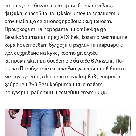
стои куче с богата история, впечатляваща
физика, способно на изключителна лоялност и
отличаващо се с неподправена жизненост.
Произходът на породата ни отвежда до
Великобритания през XIX век, когато местните
хора кръстосват булдози и различни териери с
цел създаване на куче, което да служи
за примамка при боевете с бикове в Англия. По-
късно Питбулите са основни участници в битки
между кучета, а когато този кървав „спорт“ е
забранен във Великобритания, стават
популярни работни и семейни спътници.