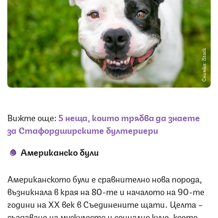
Снимка: iStock
Вижте още:
5 неща, които трябва да знаете
за Стафордширските бултериери
Американско були
Американското були е сравнително нова порода,
възникнала в края на 80-те и началото на 90-те
години на XX век в Съединените щати. Целта –
създаване на мускулесто и социално куче, което