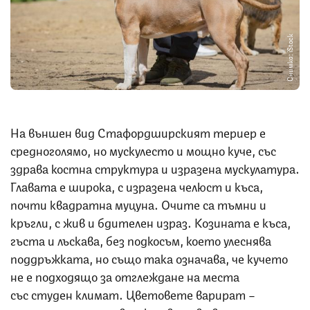
Снимка: iStock
На външен вид Стафордширският териер е
средноголямо, но мускулесто и мощно куче, със
здрава костна структура и изразена мускулатура.
Главата е широка, с изразена челюст и къса,
почти квадратна муцуна. Очите са тъмни и
кръгли, с жив и бдителен израз. Козината е къса,
гъста и лъскава, без подкосъм, което улеснява
поддръжката, но също така означава, че кучето
не е подходящо за отглеждане на места
със студен климат. Цветовете варират –