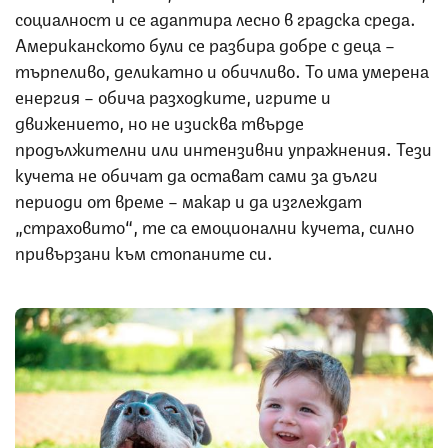
социалност и се адаптира лесно в градска среда.
Американското були се разбира добре с деца –
търпеливо, деликатно и обичливо. То има умерена
енергия – обича разходките, игрите и
движението, но не изисква твърде
продължителни или интензивни упражнения. Тези
кучета не обичат да остават сами за дълги
периоди от време – макар и да изглеждат
„страховито“, те са емоционални кучета, силно
привързани към стопаните си.