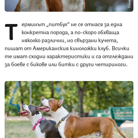
Т
ерминът „питбул“ не се отнася за една
конкретна порода, а по-скоро обхваща
няколко различни, но свързани кучета,
пишат от Американския киноложки клуб. Всички
те имат сходни характеристики и са отглеждани
за боеве с бикове или битки с други четириноги.