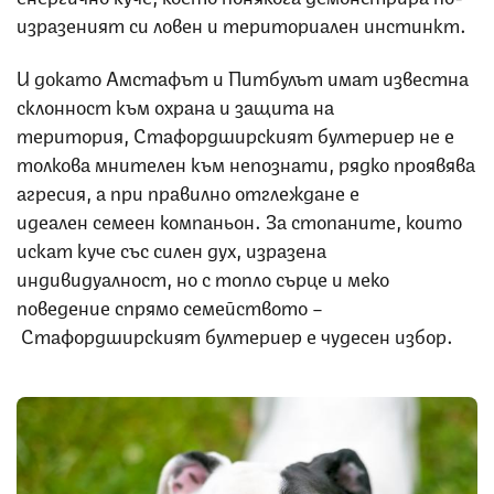
изразеният си ловен и териториален инстинкт.
И докато Амстафът и Питбулът имат известна
склонност към охрана и защита на
територия, Стафордширският бултериер не е
толкова мнителен към непознати, рядко проявява
агресия, а при правилно отглеждане е
идеален семеен компаньон. За стопаните, които
искат куче със силен дух, изразена
индивидуалност, но с топло сърце и меко
поведение спрямо семейството –
Стафордширският бултериер е чудесен избор.