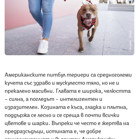
Снимка: iStock
Американските питбул териери са средноголеми
кучета със здраво и мускулесто тяло, но не и
прекалено масивни. Главата е широка, челюстта
– силна, а погледът – интелигентен и
изразителен. Козината е къса, гладка и плътна,
поддържа се лесно и се среща в почти всички
цветове и шарки. Въпреки че често е жертва на
предразсъдъци, истината е, че добре
социализираният и възпитан Американски