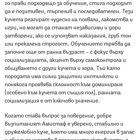
го прави подходящо за обучение, стига подходът
да е позитивен, търпелив и последователен. Тези
кучета реагират чудесно на похвали, лакомства и
игри, но могат да станат независими и дори
затворени, ако се използват наказания, груб тон
или прекалена строгост. Обучението трябва да
започне още от ранна възраст – с фокус върху
социализацията, акцент върху самоконтрола и
общуването с други кучета и хора. Тъй като
породата има силни защитни инстинкти и
понякога проявява склонност към доминиране
(особено към кучета от същия пол), ранната
социализация е от ключово значение.
Когато става въпрос за поведение, добре
възпитаният Амистаф е уверено, стабилно и
дружелюбно куче, което има много енергия в запас
и обича да участва в различните активности, с