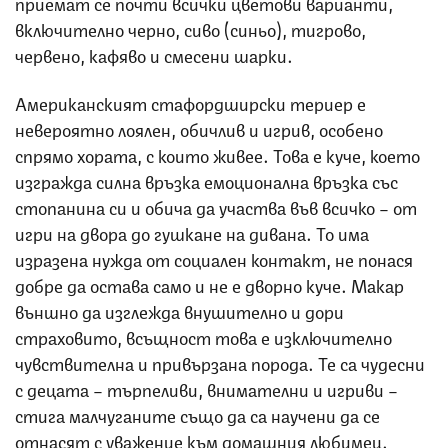
приемат се почти всички цветови варианти,
включително черно, сиво (синьо), тигрово,
червено, кафяво и смесени шарки.
Американският стафордширски териер е
невероятно лоялен, обичлив и игрив, особено
спрямо хората, с които живее. Това е куче, което
изгражда силна връзка емоционална връзка със
стопанина си и обича да участва във всичко – от
игри на двора до гушкане на дивана. То има
изразена нужда от социален контакт, не понася
добре да остава само и не е дворно куче. Макар
външно да изглежда внушително и дори
страховито, всъщност това е изключително
чувствителна и привързана порода. Те са чудесни
с децата – търпеливи, внимателни и игриви –
стига малчуганите също да са научени да се
отнасят с уважение към домашния любимец.