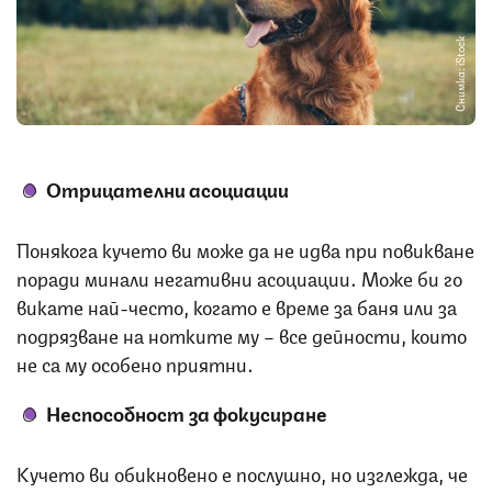
Снимка: iStock
Отрицателни асоциации
Понякога кучето ви може да не идва при повикване
поради минали негативни асоциации. Може би го
викате най-често, когато е време за баня или за
подрязване на нотките му – все дейности, които
не са му особено приятни.
Неспособност за фокусиране
Кучето ви обикновено е послушно, но изглежда, че