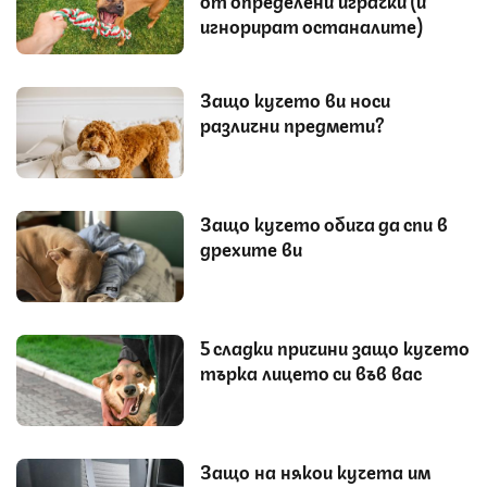
от определени играчки (и
игнорират останалите)
Защо кучето ви носи
различни предмети?
Защо кучето обича да спи в
дрехите ви
5 сладки причини защо кучето
търка лицето си във вас
Защо на някои кучета им