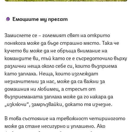
Емоциите му пречат
Замислете се – големият свят на открито
понякога може да бъде страшно място. Така че
кучето ви може да не обръща внимание на
командите ви, тъй като се е съсредоточило върху
различни неща около себе си, които възприема
като заплаха. Неща, които изглеждат
незначителни за нас, може да са важни за
домашния ни любимец, а стресът от
възприеманата заплаха може да го накара да
„изключи“, замръзвайки, докато тя изчезне.
В това състояние на тревожност четириногото
може да стане несигурно и уплашено. Ако