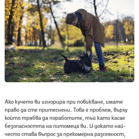
Снимка: iStock
Ако кучето ви игнорира при повикване, имате
право да сте притеснени. Това е проблем, върху
който трябва да поработите, тъй като касае
безопасността на питомеца ви. И докато най-
често става въпрос за прекомерна разсеяност,