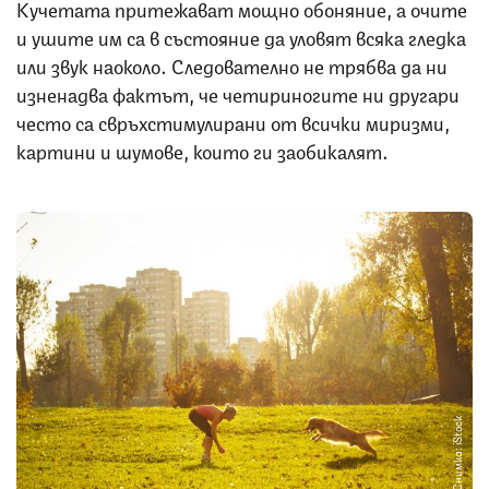
Кучетата притежават мощно обоняние, а очите
и ушите им са в състояние да уловят всяка гледка
или звук наоколо. Следователно не трябва да ни
изненадва фактът, че четириногите ни другари
често са свръхстимулирани от всички миризми,
картини и шумове, които ги заобикалят.
Снимка: iStock