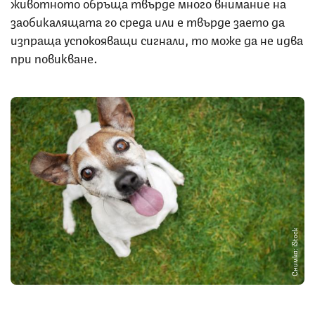
животното обръща твърде много внимание на
заобикалящата го среда или е твърде заето да
изпраща успокояващи сигнали, то може да не идва
при повикване.
Снимка: iStock