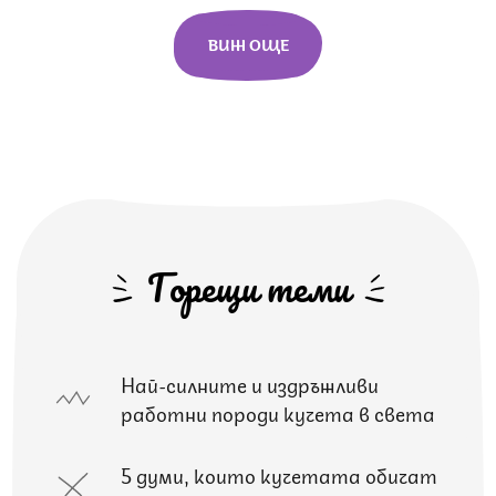
ВИЖ ОЩЕ
Горещи теми
Най-силните и издръжливи
работни породи кучета в света
5 думи, които кучетата обичат