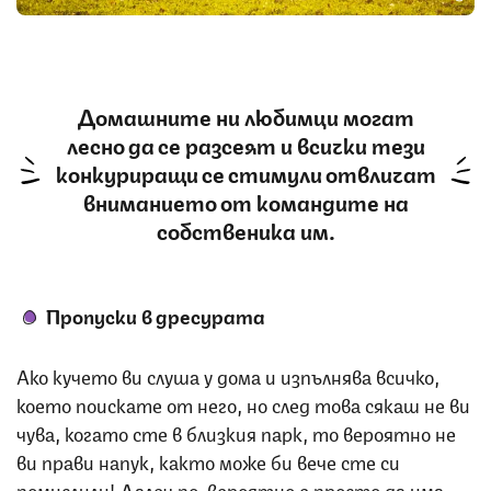
Домашните ни любимци могат
лесно да се разсеят и всички тези
конкуриращи се стимули отвличат
вниманието от командите на
собственика им.
Пропуски в дресурата
Ако кучето ви слуша у дома и изпълнява всичко,
което поискате от него, но след това сякаш не ви
чува, когато сте в близкия парк, то вероятно не
ви прави напук, както може би вече сте си
помислили! Далеч по-вероятно е просто да има