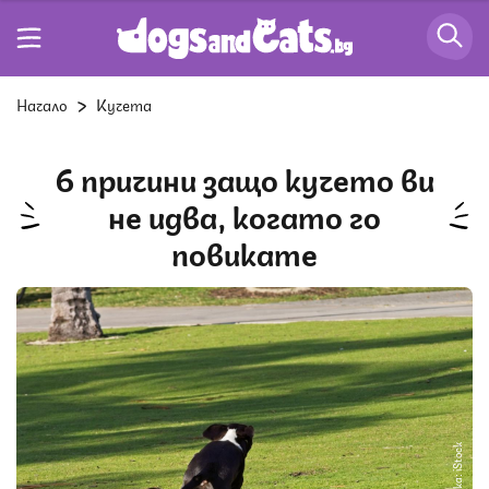
Начало
Кучета
6 причини защо кучето ви
не идва, когато го
повикате
Снимка: iStock