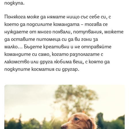
подкупа.
Понякога може да нямате нищо със себе си, с
което да подсилите командата – тогава се
нуждаете от много похвали, потупвания, можете
да оставите питомеца си да ви гони за
малко... Бъдете креативни и не отправяйте
командите си само, когато разполагате с
лакомство или друга любима вещ, с която да
подкупите косматия си другар.