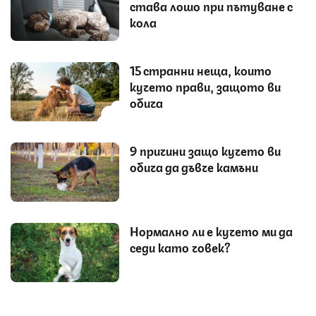
става лошо при пътуване с
кола
15 странни неща, които
кучето прави, защото ви
обича
9 причини защо кучето ви
обича да дъвче камъни
Нормално ли е кучето ми да
седи като човек?