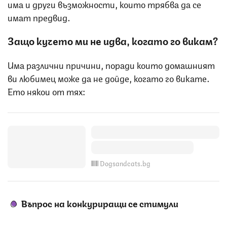
има и други възможности, които трябва да се
имат предвид.
Защо кучето ми не идва, когато го викам?
Има различни причини, поради които домашният
ви любимец може да не дойде, когато го викате.
Ето някои от тях:
Dogsandcats.bg
Въпрос на конкуриращи се стимули