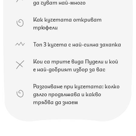
да чуват най-много
Как кучетата откриват
трюфели
Топ 3 кучета с най-силна захапка
Кои са трите вида Пудели и кой
е най-добрият избор за вас
Разгонване при кучетата: колко
дълго продължава и какво
трябва да знаем