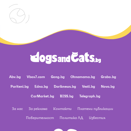
Abv.bg
Vbox7.com
Gong.bg
Ohnamama.bg
Grabo.bg
Pariteni.bg
Edna.bg
Dariknews.bg
Vesti.bg
Nova.bg
CarMarket.bg
BISS.bg
Telegraph.bg
За нас
За реклама
Контакти
Платени публикации
Поверителност
Политика ЛД
Известия