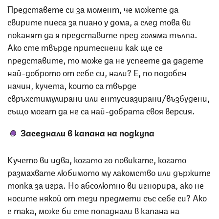
Представете си за момент, че можете да
свирите пиеса за пиано у дома, а след това ви
поканят да я представите пред голяма тълпа.
Ако сте твърде притеснени как ще се
представите, то може да не успеете да дадете
най-доброто от себе си, нали? Е, по подобен
начин, кучета, които са твърде
свръхстимулирани или ентусиазирани/възбудени,
също могат да не са най-добрата своя версия.
Заседнали в капана на подкупа
Кучето ви идва, когато го повикате, когато
размахвате любимото му лакомство или държите
топка за игра. Но абсолютно ви игнорира, ако не
носите някой от тези предмети със себе си? Ако
е така, може би сте попаднали в капана на