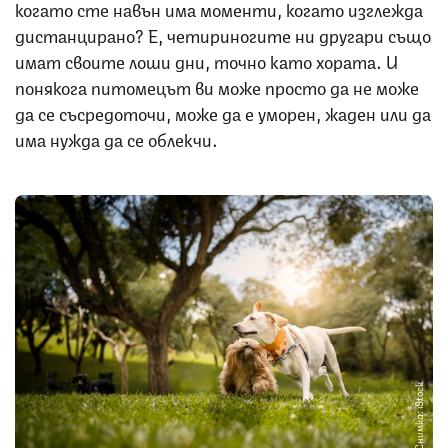
когато сте навън има моменти, когато изглежда
дистанцирано? Е, четириногите ни другари също
имат своите лоши дни, точно като хората. И
понякога питомецът ви може просто да не може
да се съсредоточи, може да е уморен, жаден или да
има нужда да се облекчи.
Снимка: iStock