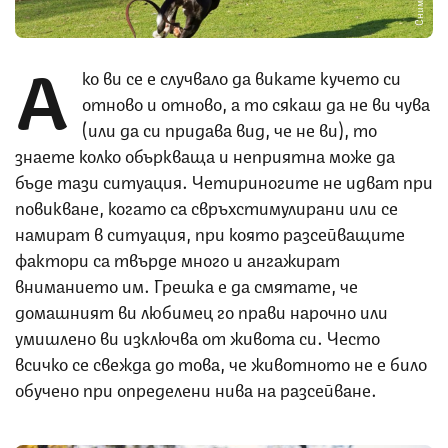
А
ко ви се е случвало да викате кучето си
отново и отново, а то сякаш да не ви чува
(или да си придава вид, че не ви), то
знаете колко объркваща и неприятна може да
бъде тази ситуация. Четириногите не идват при
повикване, когато са свръхстимулирани или се
намират в ситуация, при която разсейващите
фактори са твърде много и ангажират
вниманието им. Грешка е да смятате, че
домашният ви любимец го прави нарочно или
умишлено ви изключва от живота си. Често
всичко се свежда до това, че животното не е било
обучено при определени нива на разсейване.