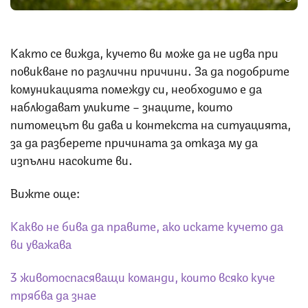
Както се вижда, кучето ви може да не идва при
повикване по различни причини. За да подобрите
комуникацията помежду си, необходимо е да
наблюдават уликите – знаците, които
питомецът ви дава и контекста на ситуацията,
за да разберете причината за отказа му да
изпълни насоките ви.
Вижте още:
Какво не бива да правите, ако искате кучето да
ви уважава
3 животоспасяващи команди, които всяко куче
трябва да знае