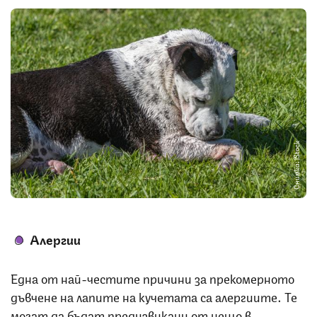
Снимка: iStock
Алергии
Една от най-честите причини за прекомерното
дъвчене на лапите на кучетата са алергиите. Те
могат да бъдат предизвикани от нещо в