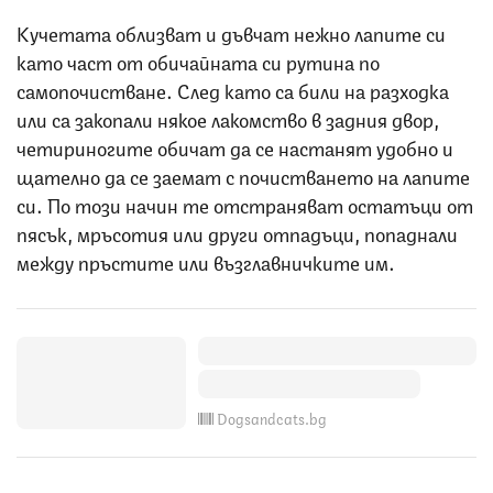
Кучетата облизват и дъвчат нежно лапите си
като част от обичайната си рутина по
самопочистване. След като са били на разходка
или са закопали някое лакомство в задния двор,
четириногите обичат да се настанят удобно и
щателно да се заемат с почистването на лапите
си. По този начин те отстраняват остатъци от
пясък, мръсотия или други отпадъци, попаднали
между пръстите или възглавничките им.
Dogsandcats.bg