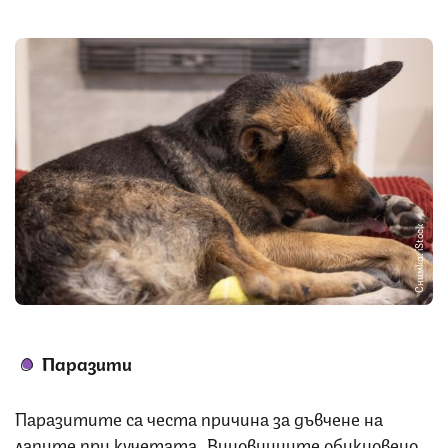
Снимка: iStock
Паразити
Паразитите са честа причина за дъвчене на
лапите при кучетата. Виновниците обикновено