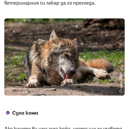
ветеринарния си лекар да го прегледа.
Снимка: iStock
Суха кожа
Ако кучето ви има суха кожа, често ще го улавяте