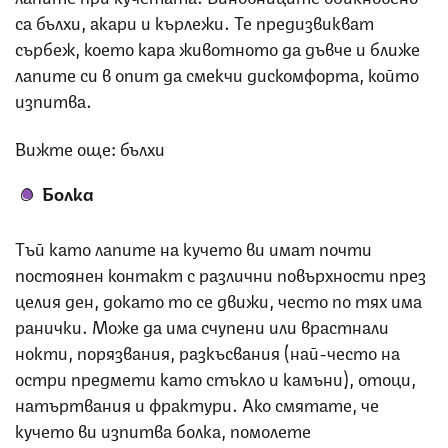
са бълхи, акари и кърлежи. Те предизвикват
сърбеж, което кара животното да дъвче и ближе
лапите си в опит да смекчи дискомфорта, който
изпитва.
Вижте още: бълхи
Болка
Тъй като лапите на кучето ви имат почти
постоянен контакт с различни повърхности през
целия ден, докато то се движи, често по тях има
ранички. Може да има счупени или врастнали
нокти, порязвания, разкъсвания (най-често на
остри предмети като стъкло и камъни), отоци,
натъртвания и фрактури. Ако смятате, че
кучето ви изпитва болка, помолете