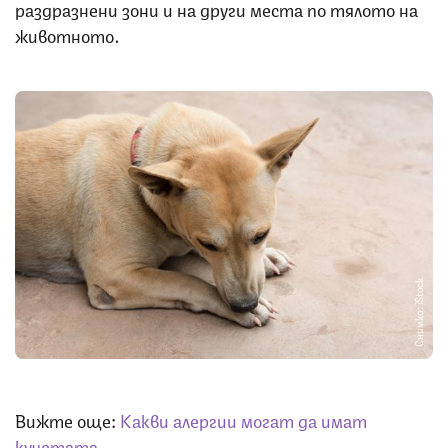
раздразнени зони и на други места по тялото на
животното.
Снимка: iStock
Вижте още:
Какви алергии могат да имат
кучетата