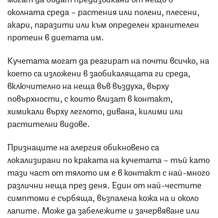
околната среда – растения или полени, плесени,
акари, паразити или към определен хранителен
протеин в диетата им.
Кучетата могат да реагират на почти всичко, на
което са изложени в заобикалящата ги среда,
включително на неща във въздуха, върху
повърхности, с които влизат в контакт,
химикали върху леглото, дивана, килими или
растителни видове.
Признаците на алергия обикновено са
локализирани по краката на кучетата – тъй като
тази част от тялото им е в контакт с най-много
различни неща през деня. Един от най-честите
симптоми е сърбяща, възпалена кожа на и около
лапите. Може да забележите и зачервяване или