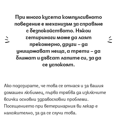
При много кучета компулсивното
поведение е механизъм за справяне
с безпокойството. Някои
четириноги може да лаят
прекомерно, други – да
унищожават неща, а трети – да
ближат и дъвчат лапите си, за да
се успокоят.
Ако подозирате, че това се отнася и за вашия
домашен любимец, първо трябва да изключите
всички основни здравословни проблеми.
Посещението при ветеринарния ви лекар е
наложително, за да се случи това.