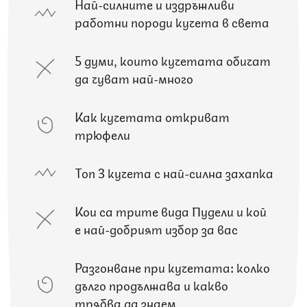
Най-силните и издръжливи
работни породи кучета в света
5 думи, които кучетата обичат
да чуват най-много
Как кучетата откриват
трюфели
Топ 3 кучета с най-силна захапка
Кои са трите вида Пудели и кой
е най-добрият избор за вас
Разгонване при кучетата: колко
дълго продължава и какво
трябва да знаем