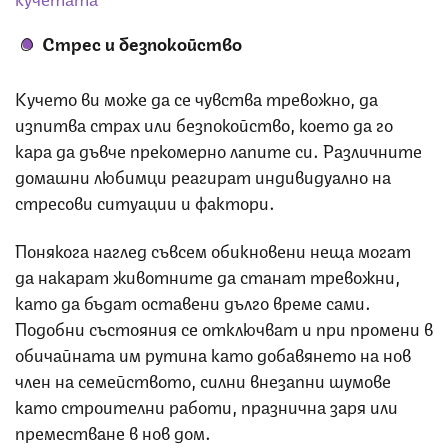
Стрес и безпокойство
Кучето ви може да се чувства тревожно, да
изпитва страх или безпокойство, което да го
кара да дъвче прекомерно лапите си. Различните
домашни любимци реагират индивидуално на
стресови ситуации и фактори.
Понякога наглед съвсем обикновени неща могат
да накарат животните да станат тревожни,
като да бъдат оставени дълго време сами.
Подобни състояния се отключват и при промени в
обичайната им рутина като добавянето на нов
член на семейството, силни внезапни шумове
като строителни работи, празнична заря или
преместване в нов дом.