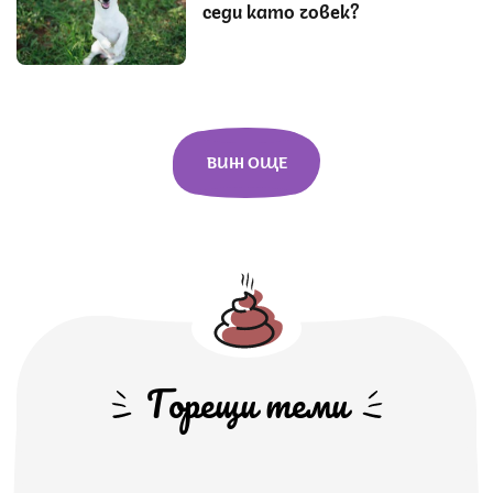
седи като човек?
ВИЖ ОЩЕ
Горещи теми