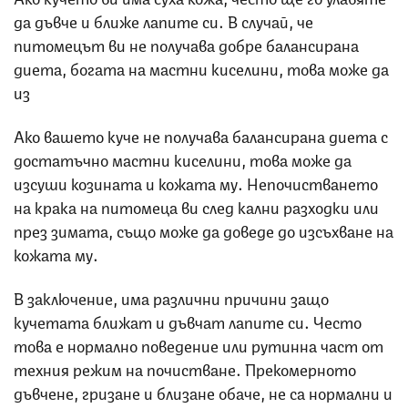
да дъвче и ближе лапите си. В случай, че
питомецът ви не получава добре балансирана
диета, богата на мастни киселини, това може да
из
Ако вашето куче не получава балансирана диета с
достатъчно мастни киселини, това може да
изсуши козината и кожата му. Непочистването
на крака на питомеца ви след кални разходки или
през зимата, също може да доведе до изсъхване на
кожата му.
В заключение, има различни причини защо
кучетата ближат и дъвчат лапите си. Често
това е нормално поведение или рутинна част от
техния режим на почистване. Прекомерното
дъвчене, гризане и близане обаче, не са нормални и