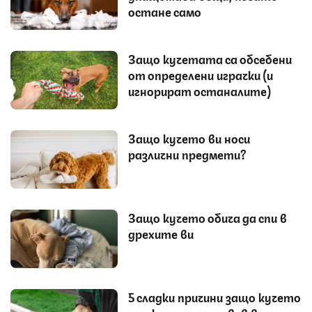
остане само
Защо кучетата са обсебени
от определени играчки (и
игнорират останалите)
Защо кучето ви носи
различни предмети?
Защо кучето обича да спи в
дрехите ви
5 сладки причини защо кучето