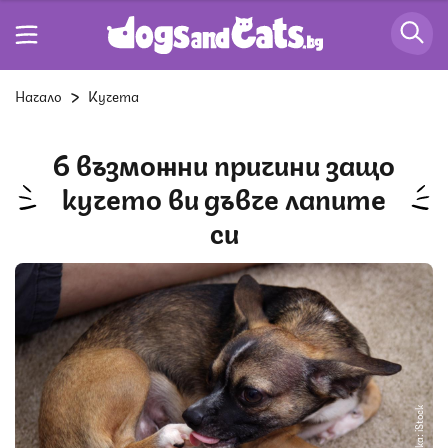
Начало
Кучета
6 възможни причини защо
кучето ви дъвче лапите
си
Снимка: iStock