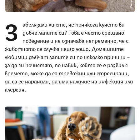
З
абелязали ли сте, че понякога кучето ви
дъвче лапите си? Това е често срещано
поведение и не означава непременно, че с
животното се случва нещо лошо. Домашните
любимци дъвчат лапите си по няколко причини –
за да ги почистят, по навик, който се е развил с
времето, може да са тревожни или стресирани,
да са се наранили, да има наличие на инфекция или
алергия.