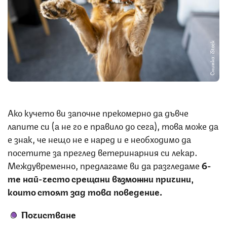
Снимка: iStock
Ако кучето ви започне прекомерно да дъвче
лапите си (а не го е правило до сега), това може да
е знак, че нещо не е наред и е необходимо да
посетите за преглед ветеринарния си лекар.
Междувременно, предлагаме ви да разгледаме
6-
те най-често срещани възможни причини,
които стоят зад това поведение.
Почистване