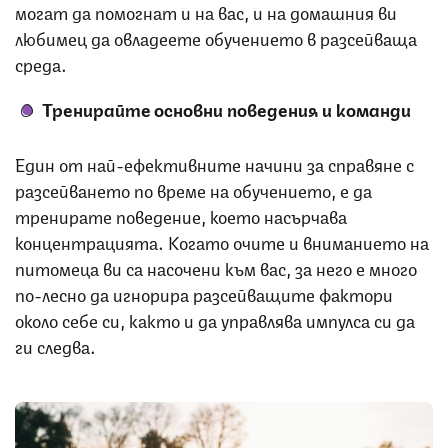
могат да помогнат и на вас, и на домашния ви
любимец да овладеете обучението в разсейваща
среда.
Тренирайте основни поведения и команди
Един от най-ефективните начини за справяне с
разсейването по време на обучението, е да
тренирате поведение, което насърчава
концентрацията. Когато очите и вниманието на
питомеца ви са насочени към вас, за него е много
по-лесно да игнорира разсейващите фактори
около себе си, както и да управлява импулса си да
ги следва.