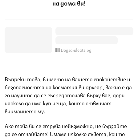
на дома ви!
Dogsandcats.bg
Въпреки това, в името на вашето спокойствие и
безопасността на косматия ви другар, важно е да
го научите да се съсредоточава върху вас, дори
наоколо да има куп неща, които отвличат
вниманието му.
Ако това ви се струва невъзможно, не бързайте
да се отчайвате! Имаме няколко съвета, които