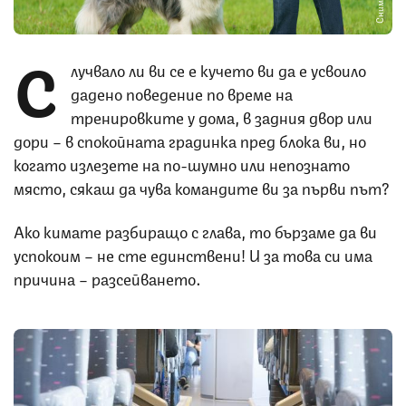
С
лучвало ли ви се е кучето ви да е усвоило
дадено поведение по време на
тренировките у дома, в задния двор или
дори – в спокойната градинка пред блока ви, но
когато излезете на по-шумно или непознато
място, сякаш да чува командите ви за първи път?
Ако кимате разбиращо с глава, то бързаме да ви
успокоим – не сте единствени! И за това си има
причина – разсейването.