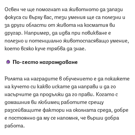
Освен че ще помогнат на животното да запази
фокуса си върху вас, тези умения ще са полезни и
за други области от живота на косматия ви
другар. Например, да идва при повикване е
полезно и потенциално животоспасяващо умение,
което всяко куче трябва да знае.
По-често награждаване
Ролята на наградите в обучението е да покажете
на кучето си какво искате да направи и да го
насърчите да продължи да го прави. Когато с
домашния ви любимец работите срещу
разсейващите фактори на околната среда, добре
е постоянно да му се напомня, че върши добра
работа.