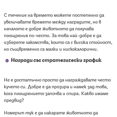
С течение на времето можете постепенно да
увеличавате времето между наградите, но в
началото е добре животното да получава
поощрения по-често. За това най-добре е да
изберете лакомства, които са с висока стойност,
но същвременно са малки и нискокалорични.
Награди със стратегически график
Не е достатъчно просто да награждавате често
кучето си. Добре е да прозира и намек зад това,
кога поощрението започва и спира. Какво имаме
предвид?
Номерът тук е да накарате животното да