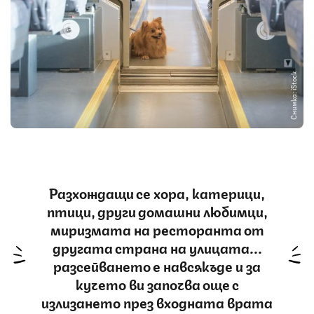
Снимка: iStock
Разхождащи се хора, катерици,
птици, други домашни любимци,
миризмата на ресторанта от
другата страна на улицата...
разсейването е навсякъде и за
кучето ви започва още с
излизането през входната врата