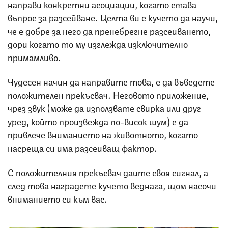
направи конкретни асоциации, когато става
въпрос за разсейване. Целта ви е кучето да научи,
че е добре за него да пренебрегне разсейването,
дори когато то му изглежда изключително
примамливо.
Чудесен начин да направите това, е да въведете
положителен прекъсвач. Неговото приложение,
чрез звук (може да използвате свирка или друг
уред, който произвежда по-висок шум) е да
привлече вниманието на животното, когато
насреща си има разсейващ фактор.
С положителния прекъсвач дайте своя сигнал, а
след това наградете кучето веднага, щом насочи
вниманието си към вас.