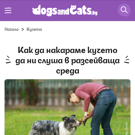
Начало
Кучета
Как да накараме кучето
да ни слуша в разсейваща
среда
Снимка: iStock