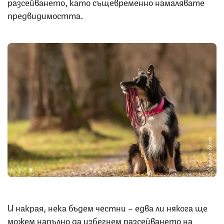
разсейването, като същевременно намалявате
предвидимостта.
Снимка: iStock
И накрая, нека бъдем честни – едва ли някога ще
можем напълно да избегнем разсейването на