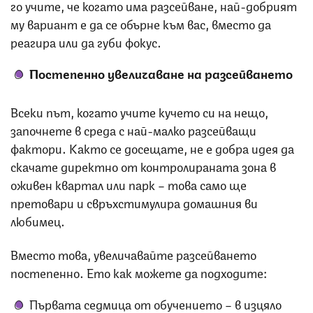
го учите, че когато има разсейване, най-добрият
му вариант е да се обърне към вас, вместо да
реагира или да губи фокус.
Постепенно увеличаване на разсейването
Всеки път, когато учите кучето си на нещо,
започнете в среда с най-малко разсейващи
фактори. Както се досещате, не е добра идея да
скачате директно от контролираната зона в
оживен квартал или парк – това само ще
претовари и свръхстимулира домашния ви
любимец.
Вместо това, увеличавайте разсейването
постепенно. Ето как можете да подходите:
Първата седмица от обучението – в изцяло