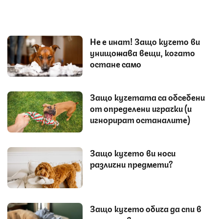
Не е инат! Защо кучето ви
унищожава вещи, когато
остане само
Защо кучетата са обсебени
от определени играчки (и
игнорират останалите)
Защо кучето ви носи
различни предмети?
Защо кучето обича да спи в