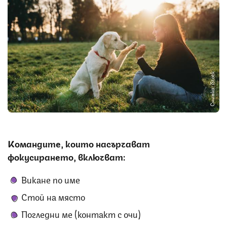
Снимка: iStock
Командите, които насърчават
фокусирането, включват:
Викане по име
Стой на място
Погледни ме (контакт с очи)