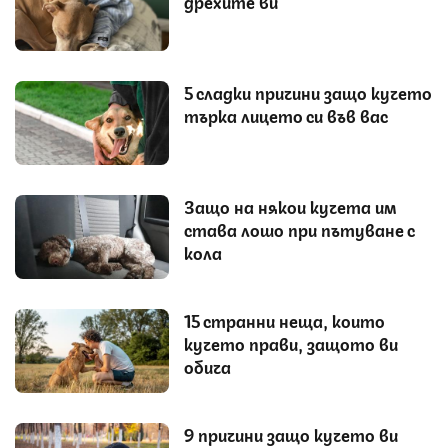
дрехите ви
5 сладки причини защо кучето
търка лицето си във вас
Защо на някои кучета им
става лошо при пътуване с
кола
15 странни неща, които
кучето прави, защото ви
обича
9 причини защо кучето ви