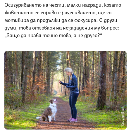
Осигуряването на чести, малки награди, когато
животното се справи с разсейването, ще го
мотивира да продължи да се фокусира. С други
думи, това отговаря на незададения му въпрос:
„Защо да правя точно това, а не друго?“
Снимка: iStock