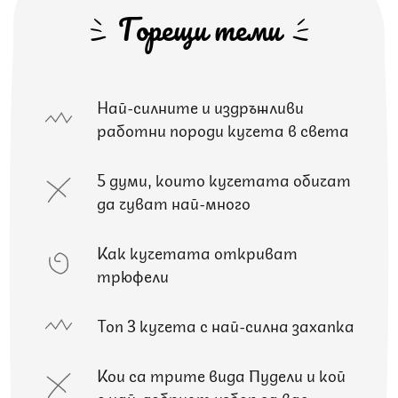
Горещи теми
Най-силните и издръжливи
работни породи кучета в света
5 думи, които кучетата обичат
да чуват най-много
Как кучетата откриват
трюфели
Топ 3 кучета с най-силна захапка
Кои са трите вида Пудели и кой
е най-добрият избор за вас