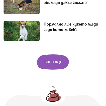
обича да дъвче камъни
Нормално ли е кучето ми да
седи като човек?
ВИЖ ОЩЕ