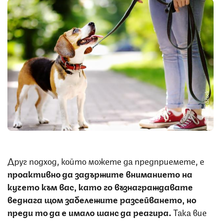
Снимка: iStock
Друг подход, който можете да предприемете, е
проактивно да задържите вниманието на
кучето към вас, като го възнаграждавате
веднага щом забележите разсейването, но
преди то да е имало шанс да реагира.
Така вие