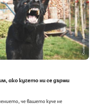
Снимка: iStock
м, ако кучето ни се държи
нението, че вашето куче не