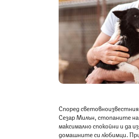
Според световноизвестния 
Сезар Милън, стопаните на
максимално спокойни и да и
домашните си любимци. При