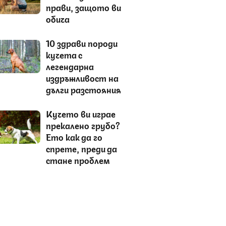
прави, защото ви
обича
10 здрави породи
кучета с
легендарна
издръжливост на
дълги разстояния
Кучето ви играе
прекалено грубо?
Ето как да го
спрете, преди да
стане проблем