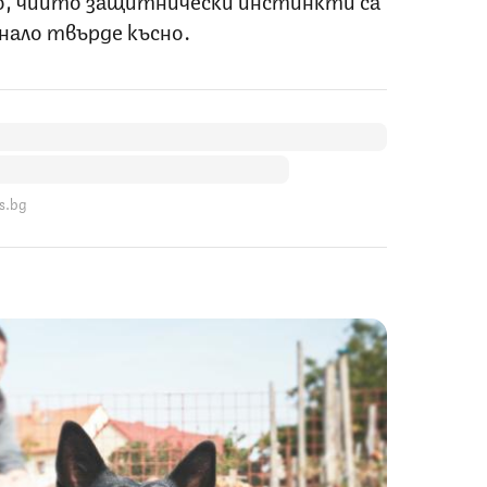
анало твърде късно.
s.bg