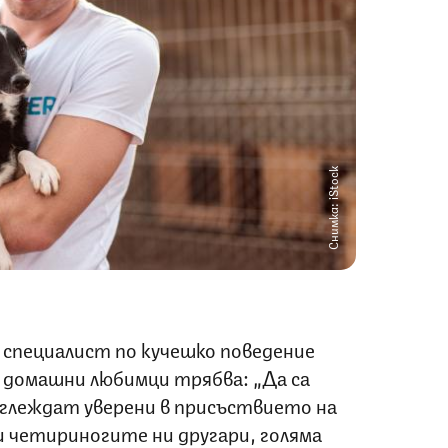
Снимка: iStock
специалист по кучешко поведение
 домашни любимци трябва: „Да са
зглеждат уверени в присъствието на
 четириногите ни другари, голяма