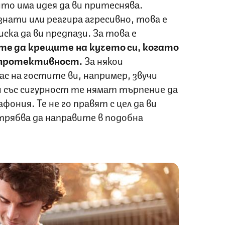
ито има идея да ви притеснява.
знати или реагира агресивно, това е
ска да ви предпази. За това е
те да крещите на кучето си, когато
хпротективност.
За някои
с на гостите ви, например, звучи
и със сигурност те нямат търпение да
ония. Те не го правят с цел да ви
 трябва да направите в подобна