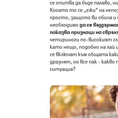
се опитва да бъде палаво, н
Когато то се „ежи“ на непо
просто, защото ви обича и и
необходимо
да се въздържа
показва признаци на
свръ
четириноги по-високият гла
като нещо, подобно на лай 
се включат към общата какаф
дразнят, но все пак - какво
ситуация?