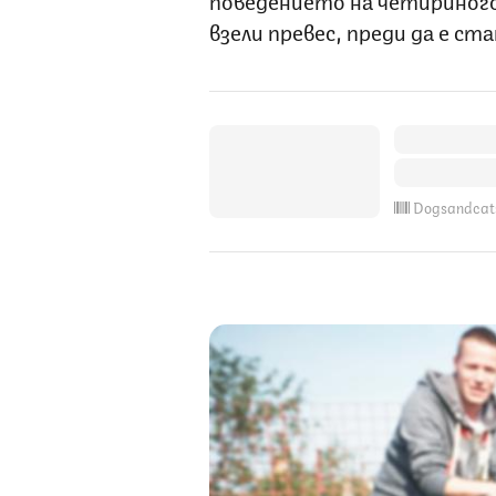
взели превес, преди да е ст
Dogsandcat