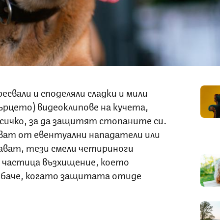
ресвали и споделяли сладки и мили
ърцето) видеоклипове на кучета,
всичко, за да защитят стопаните си.
ват от евентуални нападатели или
нават, тези смели четириноги
а частица възхищение, което
 обаче, когато защитата отиде