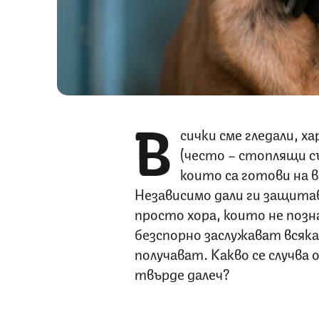
В
сички сме гледали, ха
(често – стоплящи с
които са готови на 
Независимо дали ги защита
просто хора, които не поз
безспорно заслужават всяк
получават. Какво се случва
твърде далеч?