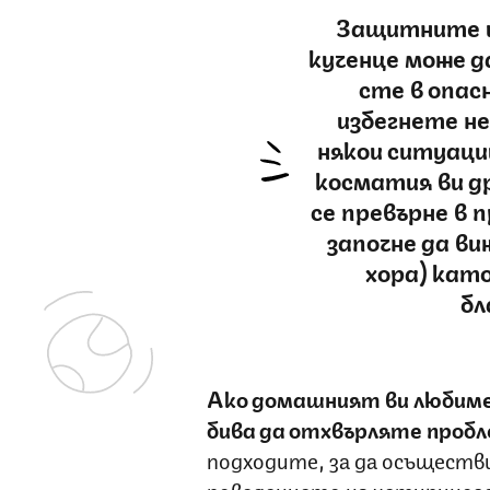
Защитните 
кученце може д
сте в опасн
избегнете не
някои ситуаци
косматия ви др
се превърне в 
започне да ви
хора) кат
бл
Ако домашният ви любиме
бива да отхвърляте пробле
подходите, за да осъществ
поведението на четириног