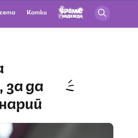
чета
Котки
 за да
енарий