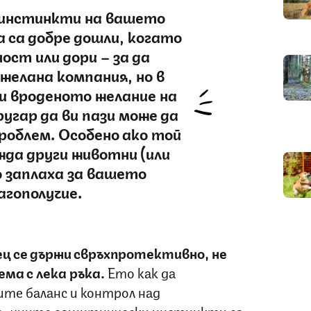
инстинкти на вашето
а са добре дошли, когато
ост или дори – за да
желана компания, но в
и вроденото желание на
угар да ви пази може да
проблем. Особено ако той
жда други животни (или
о заплаха за вашето
агополучие.
ц се държи свръхпротективно, не
ма с лека ръка.
Ето как да
ите баланс и контрол над
о, чиито защитнически инстинкти са