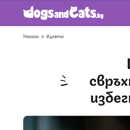
Начало
Кучета
Как да
свръх
избег