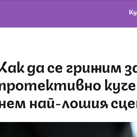
Ку
 се грижим за
протективно куче,
нем най-лошия сц