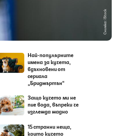
Снимка: iStock
Най-популярните
имена за кучета,
вдъхновени от
сериала
„Бриджъртън“
Защо кучето ми не
пие вода, въпреки че
изглежда жадно
15 странни неща,
които кучето