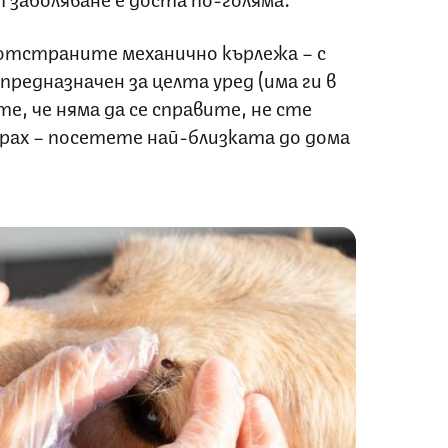
отстраните механично кърлежа – с
предназначен за целта уред (има ги в
е, че няма да се справите, не сте
страх – посетете най-близката до дома