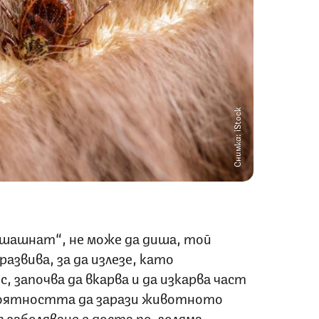
Снимка: iStock
„шашнат“, не може да диша, той
азвива, за да излезе, като
, започва да вкарва и да изкарва част
роятността да зарази животното
п заболяване е доста по-голяма.