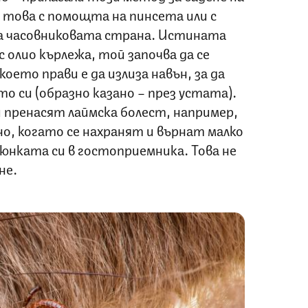
д това с помощта на пинсета или с
а часовниковата страна. Истината
с олио кърлежа, той започва да се
оето прави е да излиза навън, за да
о си (образно казано – през устата).
 пренасят лаймска болест, например,
о, когато се нахранят и върнат малко
юнката си в гостоприемника. Това не
не.