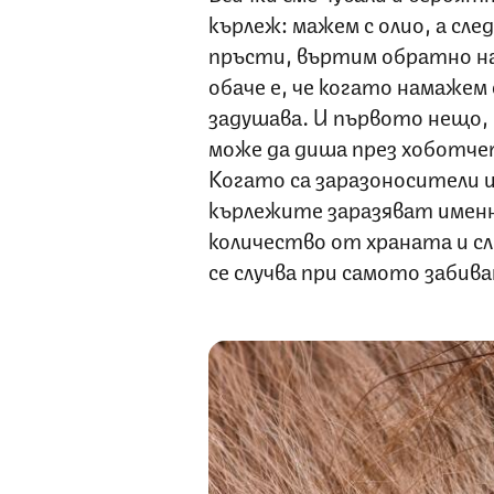
кърлеж: мажем с олио, а сле
пръсти, въртим обратно н
обаче е, че когато намажем 
задушава. И първото нещо, к
може да диша през хоботчет
Когато са заразоносители и
кърлежите заразяват именн
количество от храната и сл
се случва при самото забива