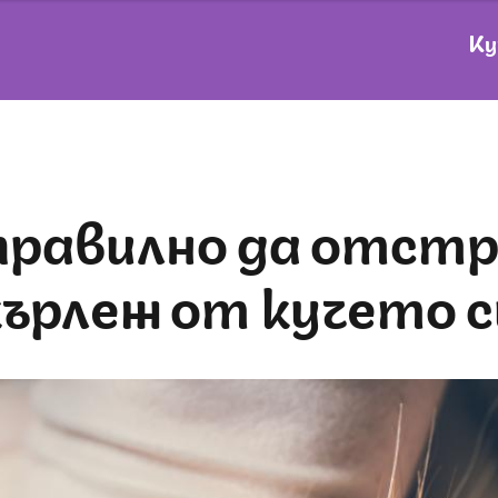
Ку
кърлеж от кучето с