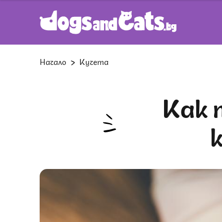
Начало
Кучета
Как правилно да отстраним