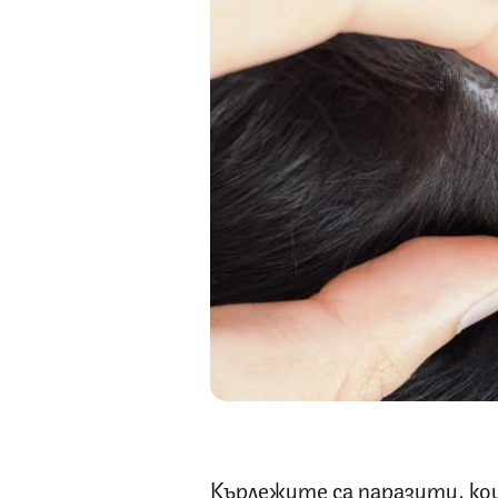
Кърлежите са паразити, ко