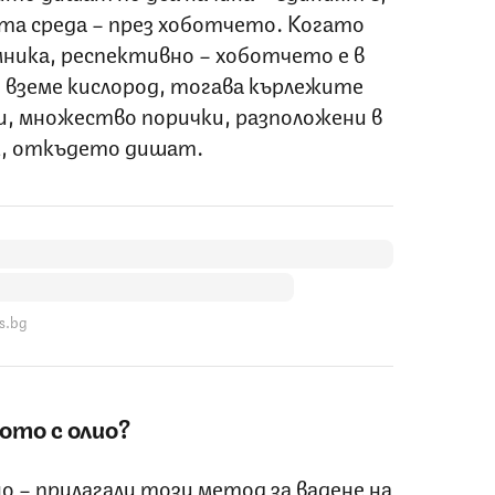
ата среда – през хоботчето. Когато
емника, респективно – хоботчето е в
си вземе кислород, тогава кърлежите
и, множество порички, разположени в
м, откъдето дишат.
s.bg
то с олио?
о – прилагали този метод за вадене на