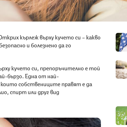
ткрих кърлеж върху кучето си – какво
безопасно и болезнено да го
рху кучето си, препоръчително е той
й-бързо. Една от най-
 които собствениците правят е да
о, спирт или друг вид