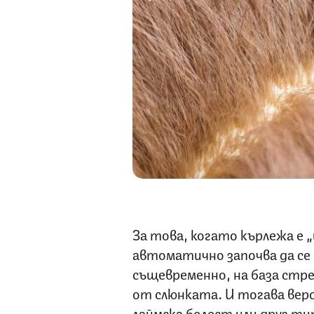
За това, когато кърлежа е 
автоматично започва да се р
същевременно, на база стрес
от слюнката. И тогава ве
лаймска болест или друг ти