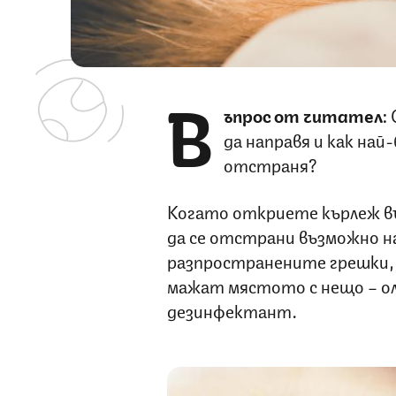
В
ъпрос от читател:
О
да направя и как най-
отстраня?
Когато откриете кърлеж въ
да се отстрани възможно на
разпространените грешки,
мажат мястото с нещо – оли
дезинфектант.