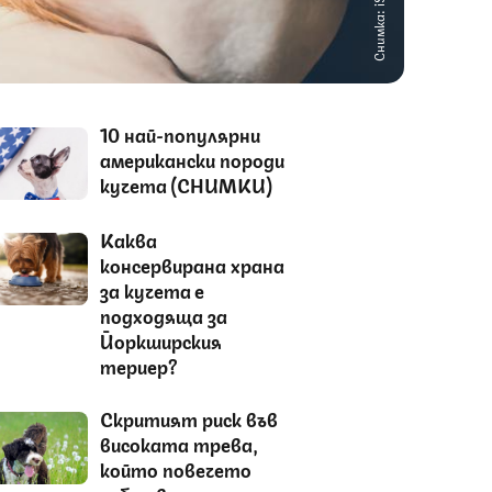
Снимка: iStock
10 най-популярни
американски породи
кучета (СНИМКИ)
Каква
консервирана храна
за кучета е
подходяща за
Йоркширския
териер?
Скритият риск във
високата трева,
който повечето