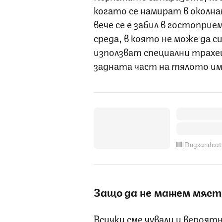
когато се намират в околн
вече се е забил в гостопри
среда, в която не може да 
използват специални трахе
задната част на тялото и
Dogsandcat
Защо да не мажем място
Всички сме чували и вероятн