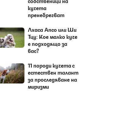
собственици на
кучета
пренебрегват
Лхаса Апсо или Ши
Тцу: Коe малко куче
е подходящо за
вас?
11 породи кучета с
естествен талант
за проследяване на
миризми