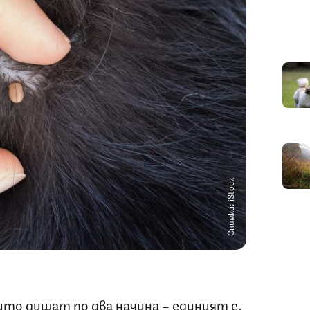
Снимка: iStock
ито дишат по два начина – единият е,