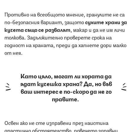
Противно на всеобщото мнение, гранулите не са
по-безопасния вариант, защото
сухите храни за
кучета също се развалят
, макар и да не им личи
толкова. Задължително проверете срока на
годност на храната, преди да хапнете дори малко
от нея.
Като цяло, могат ли хората да
ядат кучешка храна? Да, но във
ваш интерес е по-скоро да не го
правите.
Освен ако не сте изправени през наистина
драстично обстоятелство, повечето здравни