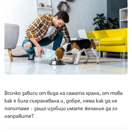
Снимка: iStock
Всичко зависи от вида на самата храна, от това
как е била съхранявана и, добре, няма как да не
попитаме - защо изобщо имате желание да го
направите?