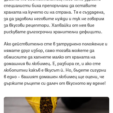
специалисти биха препоръчали да оставите
храната на кучето си на страна. Тя е създадена,
за да задоволи неговите нужди и тук не говорим
за вкусови рецептори. Хапвайки от нея вие
рискувате дългосрочни хранителни дефицити.
Ако действително сте в затруднено положение и
нямате друг избор, само тогава можете да
обмислите да хапнете малко от храната на
домашния ви любимец. Е, разбира се, и ако сте
любопитни какъв е вкусът й. Но, бъдете сигурни
в едно – вашият домашен любимец ще оцени, че
държите ръцете си далеч от вкусното му ядене!