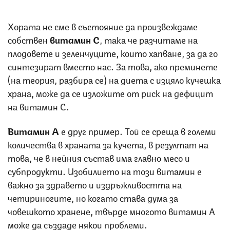
Хората не сме в състояние да произвеждаме
собствен
витамин С
, така че разчитаме на
плодовете и зеленчуците, които хапване, за да го
синтезират вместо нас. За това, ако преминете
(на теория, разбира се) на диета с изцяло кучешка
храна, може да се изложите от риск на дефицит
на витамин С.
Витамин А
е друг пример. Той се среща в големи
количества в храната за кучета, в резултат на
това, че в нейния състав има главно месо и
субпродукти. Изобилието на този витамин е
важно за здравето и издръжливостта на
четириногите, но когато става дума за
човешкото хранене, твърде многото витамин А
може да създаде някои проблеми.