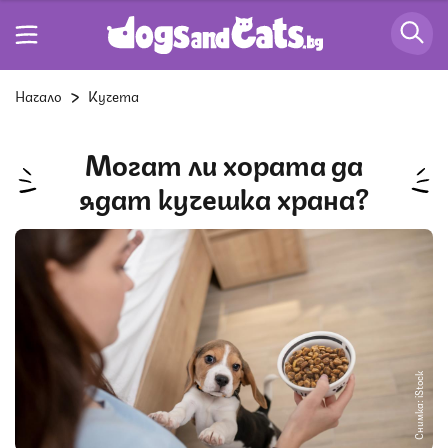
Начало
Кучета
Могат ли хората да
ядат кучешка храна?
Снимка: iStock