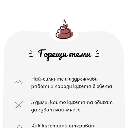
Горещи теми
Най-силните и издръжливи
работни породи кучета в света
5 думи, които кучетата обичат
да чуват най-много
Как кучетата откриват