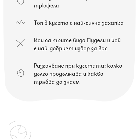
трюфели
Топ 3 кучета с най-силна захапка
Кои са трите вида Пудели и кой
е най-добрият избор за вас
Разгонване при кучетата: колко
дълго продължава и какво
трябва да знаем