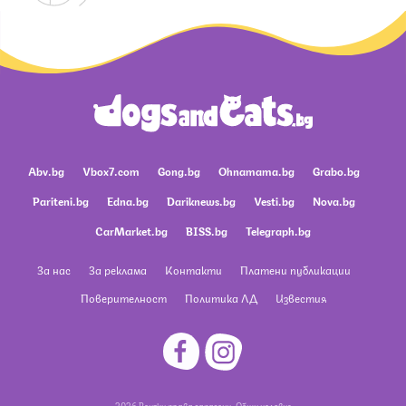
Abv.bg
Vbox7.com
Gong.bg
Ohnamama.bg
Grabo.bg
Pariteni.bg
Edna.bg
Dariknews.bg
Vesti.bg
Nova.bg
CarMarket.bg
BISS.bg
Telegraph.bg
За нас
За реклама
Контакти
Платени публикации
Поверителност
Политика ЛД
Известия
2026 Всички права запазени.
Общи условия