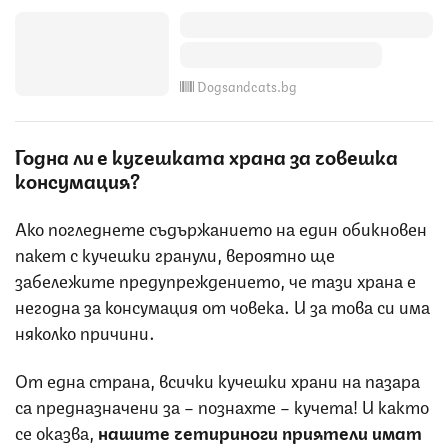
Dogsandcats.bg
Годна ли е кучешката храна за човешка
консумация?
Ако погледнете съдържанието на един обикновен
пакет с кучешки гранули, вероятно ще
забележите предупреждението, че тази храна е
негодна за консумация от човека. И за това си има
няколко причини.
От една страна, всички кучешки храни на пазара
са предназначени за – познахте – кучета! И както
се оказва,
нашите четириноги приятели имат