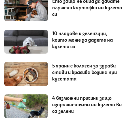
Ето защо не бива да давате
пържени картофки на кучето
си
10 плодове и зеленчуци,
които може да дадете на
кучето си
5 храни с колаген за здрави
стави и красива козина при
кучетата
4 възможни причини защо
изпражненията на кучето ви
са зелени