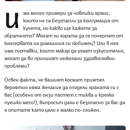
И
ма много примери за човешки храни,
които не са безопасни за консумация от
кучета, но какво ще кажете за
обратното? Могат ли хората да се почерпят от
консервата на домашния си любимец? Или в нея
има съставки, които макар да ухаят изкусително,
могат да ви причинят нежелани здравословни
проблеми?
Освен факта, че вашият космат приятел
вероятно няма желание да сподели храната си с
вас (особено от онзи пастет с тиква и крехко
пуешко месо!), въпросът дали е безопасно за вас да
я опитате като цяло е малко по-сложен.