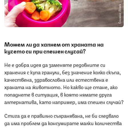
Снимка: iStock
Можем ли да хапнем от храната на
кучето си при спешен случай?
Не е добра идея да заменяте редовните си
хранения с купа гранули, без значение колко скъпа,
качествена, здравословна или естествена е
храната на животното. Но какво ще стане, ако
попаднете в ситуация, в която нямате друга
алтернатива, като например, има спешен случай?
Стига да е правилно съхранявана, не би следвало
да има проблем да консумирате малки количества