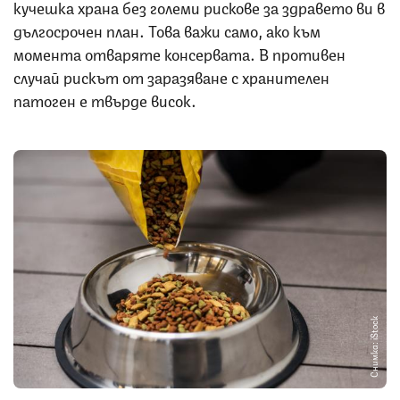
кучешка храна без големи рискове за здравето ви в
дългосрочен план. Това важи само, ако към
момента отваряте консервата. В противен
случай рискът от заразяване с хранителен
патоген е твърде висок.
Снимка: iStock