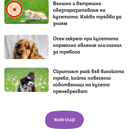
Външно и вътрешно
обезпаразитяване на
кучетата: Какво трябва да
знаем
Очен секрет при кучетата:
нормално явление или сигнал
за тревога
Скритият риск във високата
трева, който повечето
собственици на кучета
пренебрегват
ВИЖ ОЩЕ