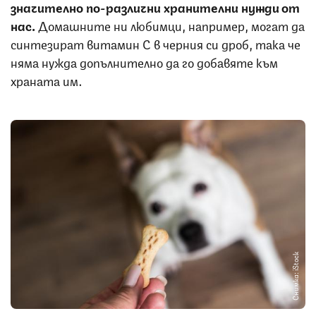
значително по-различни хранителни нужди от
нас.
Домашните ни любимци, например, могат да
синтезират витамин С в черния си дроб, така че
няма нужда допълнително да го добавяте към
храната им.
Снимка: iStock