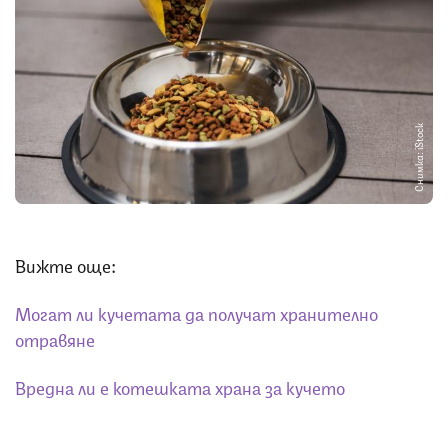
Снимка: iStock
Вижте още:
Могат ли кучетата да получат хранително
отравяне
Вредна ли е котешката храна за кучето