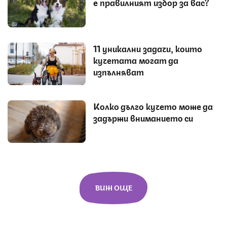
е правилният избор за вас?
11 уникални задачи, които
кучетата могат да
изпълняват
Колко дълго кучето може да
задържи вниманието си
ВИЖ ОЩЕ