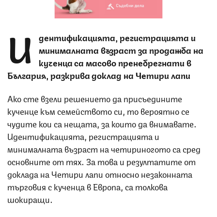
И
дентификацията, регистрацията и
минималната възраст за продажба на
кученца са масово пренебрегнати в
България, разкрива доклад на Четири лапи
Ако сте взели решението да присъедините
кученце към семейството си, то вероятно се
чудите кои са нещата, за които да внимавате.
Идентификацията, регистрацията и
минималната възраст на четириногото са сред
основните от тях. За това и резултатите от
доклада на Четири лапи относно незаконната
търговия с кученца в Европа, са толкова
шокиращи.