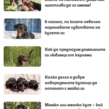
щастливи да ги имаме!
6 начина, по които неволно
наранявате чувствата на
кучето си
Как да предпазим домашните
си любимци от кърлежи
Колко дълго е добре
новородените кученца да
останат с майка си
Мъжко или женско куче – кой