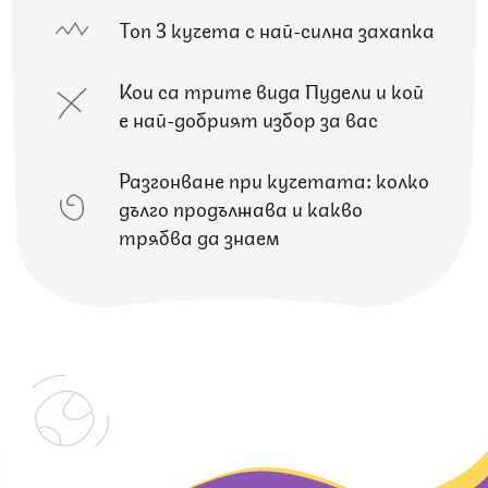
Топ 3 кучета с най-силна захапка
Кои са трите вида Пудели и кой
е най-добрият избор за вас
Разгонване при кучетата: колко
дълго продължава и какво
трябва да знаем