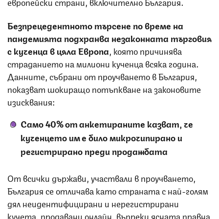
европейски страни, включително България.
Безпрецедентното търсене по време на
пандемията подхранва незаконната търговия
с кученца в цяла Европа
, която причинява
страданието на милиони кученца всяка година.
Данните, събрани от проучването в България,
показват шокиращо потъпкване на законовите
изисквания:
Само 40% от анкетираните казват, че
кученцето им е било микрочипирано и
регистрирано преди продажбата
От всички държави, участвали в проучването,
България се отличава като страната с най-голям
дял неидентифицирани и нерегистрирани
кучета, продавани онлайн, въпреки ясната правна