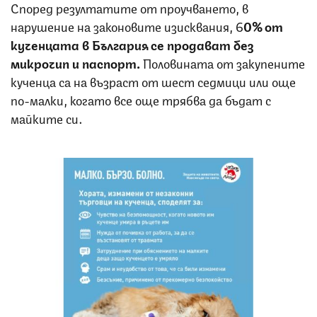
Според резултатите от проучването, в
нарушение на законовите изисквания, 6
0% от
кученцата в България се продават без
микрочип и паспорт.
Половината от закупените
кученца са на възраст от шест седмици или още
по-малки, когато все още трябва да бъдат с
майките си.
Снимка: Четири лапи