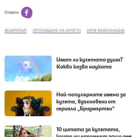
Сподели
МИКРОЧИП
ОТГЛЕЖДАНЕ НА КУЧЕТО
КУЧЕ ВАКСИНАЦИЯ
Имат ли кучетата душа?
Какво казва науката
Най-популярните имена за
кучета, вдъхновени от
сериала „Бриджъртън“
10 цитата за кучетата,
които ни напомнят защо сме