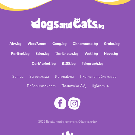
Abv.bg
Vbox7.com
Gong.bg
Ohnamama.bg
Grabo.bg
Pariteni.bg
Edna.bg
Dariknews.bg
Vesti.bg
Nova.bg
CarMarket.bg
BISS.bg
Telegraph.bg
За нас
За реклама
Контакти
Платени публикации
Поверителност
Политика ЛД
Известия
2026 Всички права запазени.
Общи условия