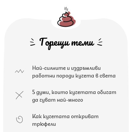
Горещи теми
Най-силните и издръжливи
работни породи кучета в света
5 думи, които кучетата обичат
да чуват най-много
Как кучетата откриват
трюфели