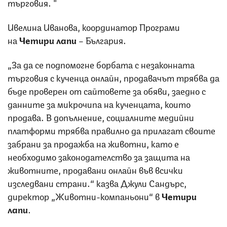
търговия. "
Ивелина Иванова, координатор Програми
на
Четири лапи
– България.
„За да се подпомогне борбата с незаконната
търговия с кученца онлайн, продавачът трябва да
бъде проверен от сайтовете за обяви, заедно с
данните за микрочипа на кученцата, които
продава. В допълнение, социалните медийни
платформи трябва правилно да прилагат своите
забрани за продажба на животни, като е
необходимо законодателство за защита на
животните, продавани онлайн във всички
изследвани страни.“
казва Джули Сандърс,
директор „Животни-компаньони“ в
Четири
лапи
.