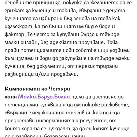
основните причини за покупка са желанието да се
грижат за кученце и такива, свързани с децата,
кученцата са избирани въз основа на това как
изглеждат, като външният им вид е водещ
фактор. Те често са купувани бързо и твърде
малки онлайн, без адекватно проучване. Това
прави потенциалните нови собственици уязвими
към измами и води до закупуване на твърде малки
кученца, без документи, от нерегистрирани
развъдници и/или продавачи.
Кампанията на Четири
лапи
Малко.Бързо.Болно
.
цели да достигне до
потенциални купувачи и да им покаже рисковете,
свързани с незаконната търговия, както и да
предостави информацията и ресурсите, от
които хората се нуждаят, за да си купят кученце
по отговорен и безопасен начин.