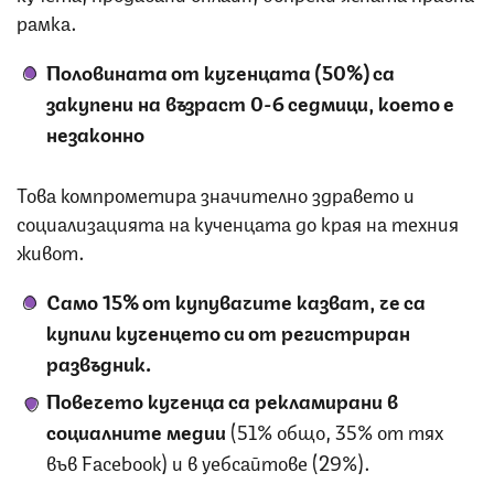
рамка.
Половината от кученцата (50%) са
закупени на възраст 0-6 седмици, което е
незаконно
Това компрометира значително здравето и
социализацията на кученцата до края на техния
живот.
Само 15% от купувачите казват, че са
купили кученцето си от регистриран
развъдник.
Повечето кученца са рекламирани в
социалните медии
(51% общо, 35% от тях
във Facebook) и в уебсайтове (29%).