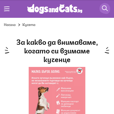
Начало
Кучета
За какво да внимаваме,
когато си взимаме
кученце
Снимка: Четири лапи