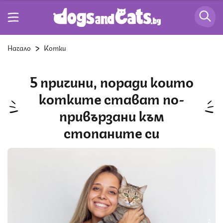
Начало
Котки
5 причини, поради които
котките стават по-
привързани към
стопаните си