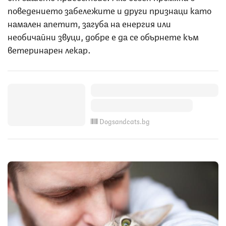
поведението забележите и други признаци като
намален апетит, загуба на енергия или
необичайни звуци, добре е да се обърнете към
ветеринарен лекар.
Dogsandcats.bg