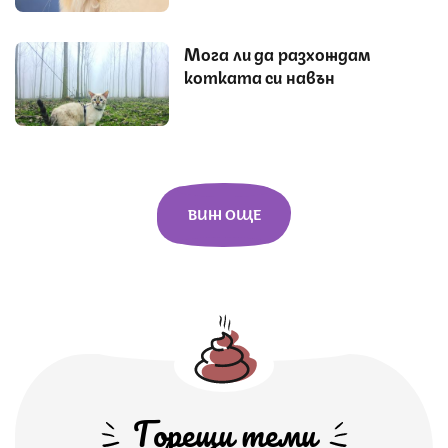
Мога ли да разхождам
котката си навън
ВИЖ ОЩЕ
Горещи теми