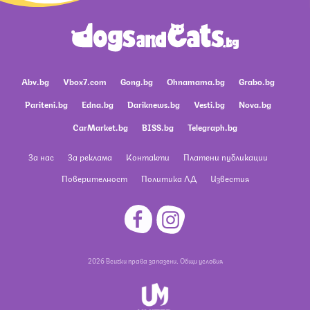
Abv.bg
Vbox7.com
Gong.bg
Ohnamama.bg
Grabo.bg
Pariteni.bg
Edna.bg
Dariknews.bg
Vesti.bg
Nova.bg
CarMarket.bg
BISS.bg
Telegraph.bg
За нас
За реклама
Контакти
Платени публикации
Поверителност
Политика ЛД
Известия
2026 Всички права запазени.
Общи условия