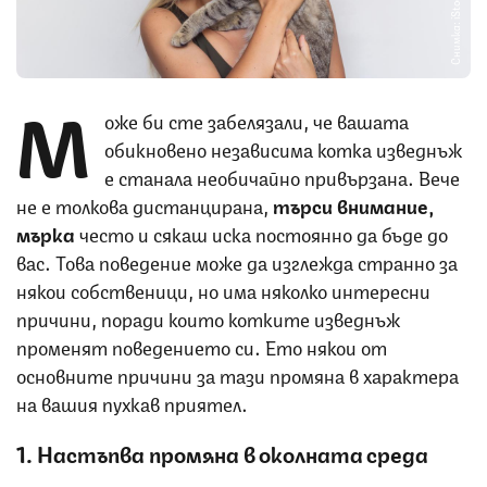
Снимка: iStock
М
оже би сте забелязали, че вашата
обикновено независима котка изведнъж
е станала необичайно привързана. Вече
не е толкова дистанцирана,
търси внимание,
мърка
често и сякаш иска постоянно да бъде до
вас. Това поведение може да изглежда странно за
някои собственици, но има няколко интересни
причини, поради които котките изведнъж
променят поведението си. Ето някои от
основните причини за тази промяна в характера
на вашия пухкав приятел.
1. Настъпва промяна в околната среда