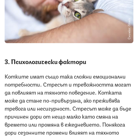
Снимка: iStock
3. Психологически фактори
Котките имат също така сложни емоционални
потребности. Стресът и тревожността могат
да повлияят на тяхното поведение. Котката
може да стане по-привързана, ако преживява
тревога или несигурност. Стресът може да бъде
причинен дори от нещо малко като смяна на
времето или промяна в ежедневието. Понякога
дори сезонните промени влияят на тяхното