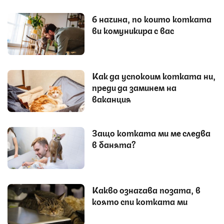
6 начина, по които котката
ви комуникира с вас
Как да успокоим котката ни,
преди да заминем на
ваканция
Защо котката ми ме следва
в банята?
Какво означава позата, в
която спи котката ми