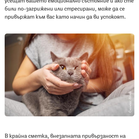
били по-загрижени или стресирани, може да се
привържат към вас като начин да ви успокоят.
Снимка: iStock
В крайна сметка, внезапната привързаност на