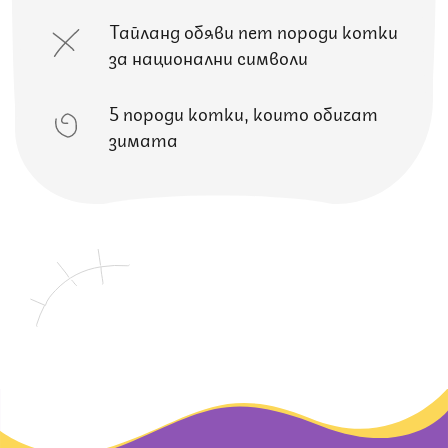
Тайланд обяви пет породи котки
за национални символи
5 породи котки, които обичат
зимата