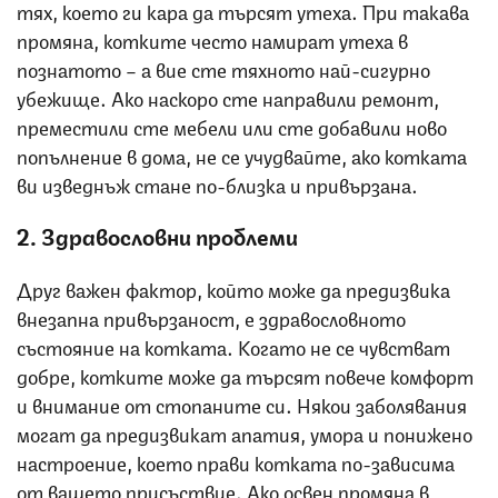
тях, което ги кара да търсят утеха. При такава
промяна, котките често намират утеха в
познатото – а вие сте тяхното най-сигурно
убежище. Ако наскоро сте направили ремонт,
преместили сте мебели или сте добавили ново
попълнение в дома, не се учудвайте, ако котката
ви изведнъж стане по-близка и привързана.
2. Здравословни проблеми
Друг важен фактор, който може да предизвика
внезапна привързаност, е здравословното
състояние на котката. Когато не се чувстват
добре, котките може да търсят повече комфорт
и внимание от стопаните си. Някои заболявания
могат да предизвикат апатия, умора и понижено
настроение, което прави котката по-зависима
от вашето присъствие. Ако освен промяна в