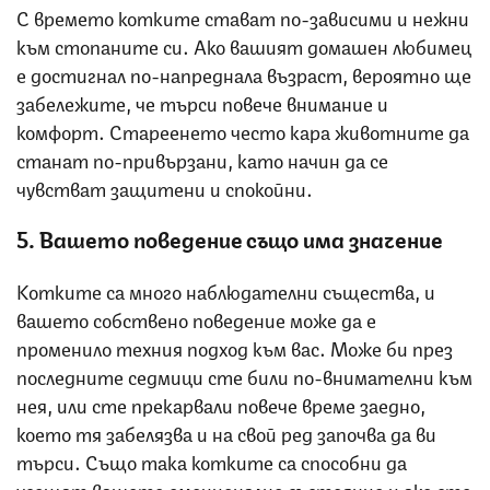
С времето котките стават по-зависими и нежни
към стопаните си. Ако вашият домашен любимец
е достигнал по-напреднала възраст, вероятно ще
забележите, че търси повече внимание и
комфорт. Стареенето често кара животните да
станат по-привързани, като начин да се
чувстват защитени и спокойни.
5. Вашето поведение също има значение
Котките са много наблюдателни същества, и
вашето собствено поведение може да е
променило техния подход към вас. Може би през
последните седмици сте били по-внимателни към
нея, или сте прекарвали повече време заедно,
което тя забелязва и на свой ред започва да ви
търси. Също така котките са способни да
усещат вашето емоционално състояние и ако сте