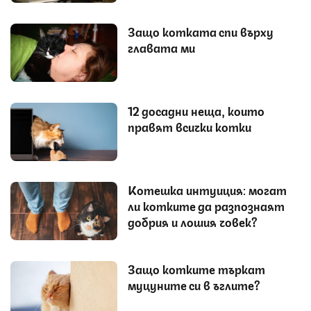
Защо котката спи върху
главата ми
12 досадни неща, които
правят всички котки
Котешка интуиция: могат
ли котките да разпознаят
добрия и лошия човек?
Защо котките търкат
муцуните си в ъглите?