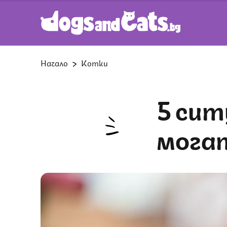
Начало
Котки
5 ситуации, в които котките
мога