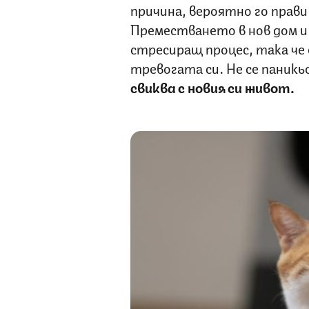
причина, вероятно го прав
Преместването в нов дом и
стресиращ процес, така че 
тревогата си. Не се паник
свиква с новия си живот.