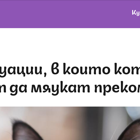
Ку
т да мяукат преко