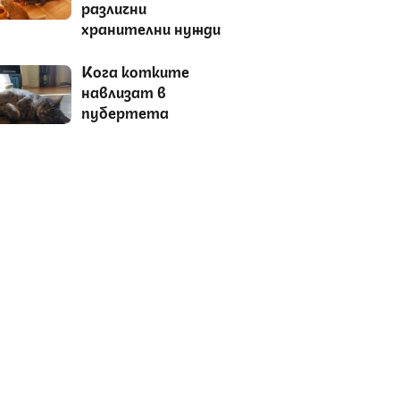
различни
хранителни нужди
Кога котките
навлизат в
пубертета