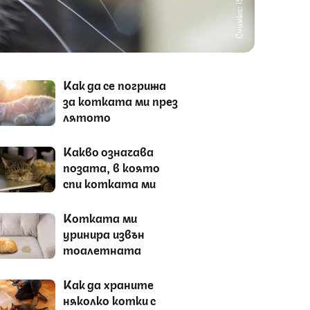
Снимка: iStock
Как да се погрижа
за котката ми през
лятото
Какво означава
позата, в която
спи котката ми
Котката ми
уринира извън
тоалетната
Как да храните
няколко котки с