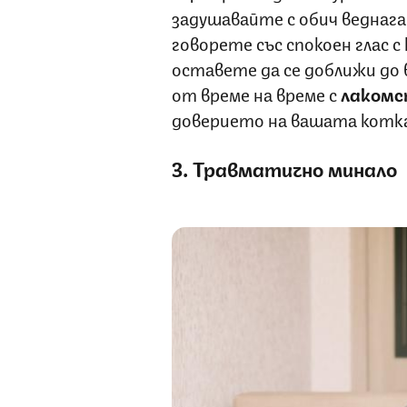
задушавайте с обич веднага 
говорете със спокоен глас с
оставете да се доближи до 
от време на време с
лакомс
доверието на вашата котк
3. Травматично минало