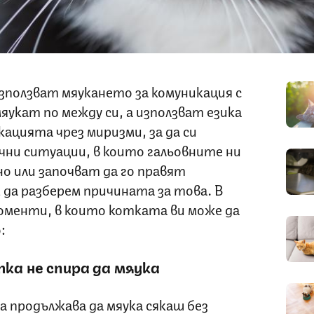
ползват мяукането за комуникация с
яукат по между си, а използват езика
ацията чрез миризми, за да си
чни ситуации, в които гальовните ни
о или започват да го правят
 да разберем причината за това. В
менти, в които котката ви може да
:
тка не спира да мяука
 продължава да мяука сякаш без