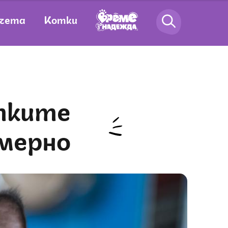
чета
Котки
мерно