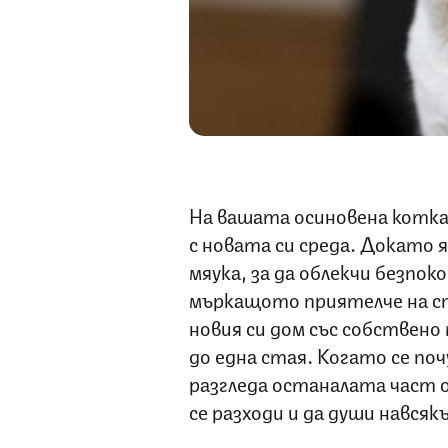
На вашата осиновена котка 
с новата си среда. Докато я
мяука, за да облекчи безпо
мъркащото приятелче на сп
новия си дом със собствен
до една стая. Когато се поч
разгледа останалата част
се разходи и да души навсяк