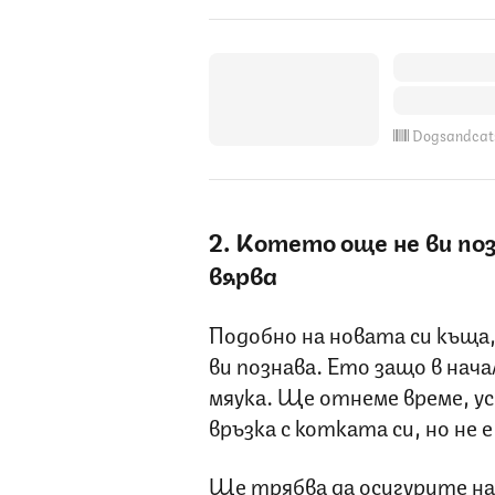
Dogsandcat
2. Котето още не ви поз
вярва
Подобно на новата си къща,
ви познава. Ето защо в нач
мяука. Ще отнеме време, ус
връзка с котката си, но не 
Ще трябва да осигурите на