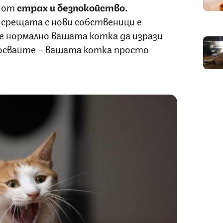
и от
страх и безпокойство.
 срещата с нови собственици е
е нормално вашата котка да изрази
ьосвайте – вашата котка просто