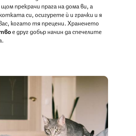
щом прекрачи прага на дома ви, а
 котката си, осигурете ѝ и грачки и я
вас, когато тя прецени. Храненето
тво
е друг добър начин да спечелите
а.