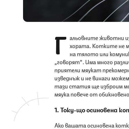
Г
альовните животни из
хората. Котките не м
на тялото или комуник
„говорят“. Има много разли
приятели мяукат прекомерн
изведнъж и не винаги можем
тази статия ще изброим мо
мяука повече от обикновено
1. Току-що осиновена ко
Ако вашата осиновена котка