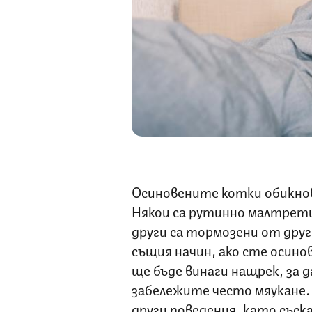
Осиновените котки обикно
Някои са рутинно малтрет
други са тормозени от друг
същия начин, ако сте осино
ще бъде винаги нащрек, за 
забележите често мяукане.
други поведения, като съска