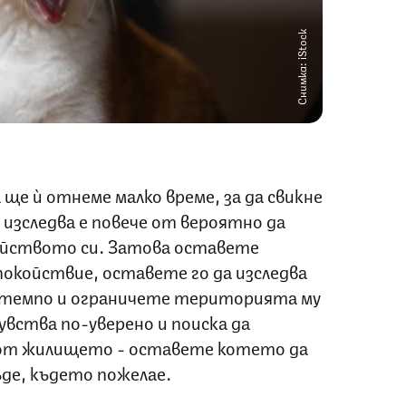
Снимка: iStock
ще ѝ отнеме малко време, за да свикне
 изследва е повече от вероятно да
койството си. Затова оставете
окойствие, оставете го да изследва
о темпо и ограничете територията му
увства по-уверено и поиска да
 от жилището - оставете котето да
ъде, където пожелае.