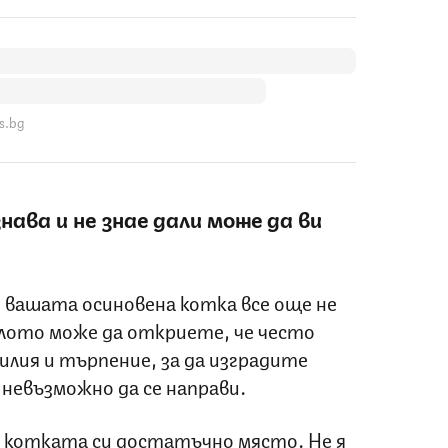
s.bg
нава и не знае дали може да ви
 вашата осиновена котка все още не
алото може да откриете, че често
илия и търпение, за да изградите
е невъзможно да се направи.
 котката си достатъчно място. Не я