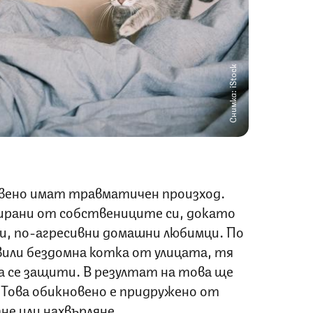
Снимка: iStock
вено имат травматичен произход.
ирани от собствениците си, докато
и, по-агресивни домашни любимци. По
вили бездомна котка от улицата, тя
да се защити. В резултат на това ще
 Това обикновено е придружено от
не или нахвърляне.