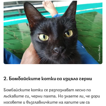
Снимка: iStock
2. Бомбайските котки са изцяло черни
Бомбайските котки се разпознават лесно по
лъскавите си, черни палта. Но знаете ли, че дори
носовете и възглавничките на лапите им са