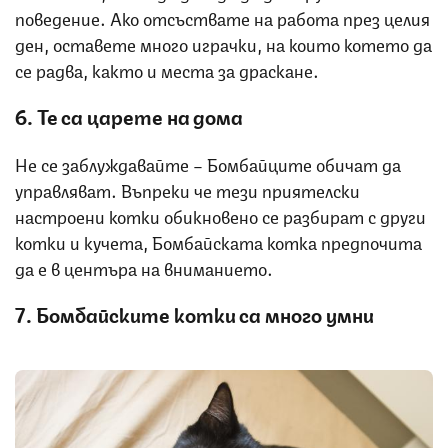
поведение. Ако отсъствате на работа през целия
ден, оставете много играчки, на които котето да
се радва, както и места за драскане.
6. Те са царете на дома
Не се заблуждавайте – Бомбайците обичат да
управляват. Въпреки че тези приятелски
настроени котки обикновено се разбират с други
котки и кучета, Бомбайската котка предпочита
да е в центъра на вниманието.
7. Бомбайските котки са много умни