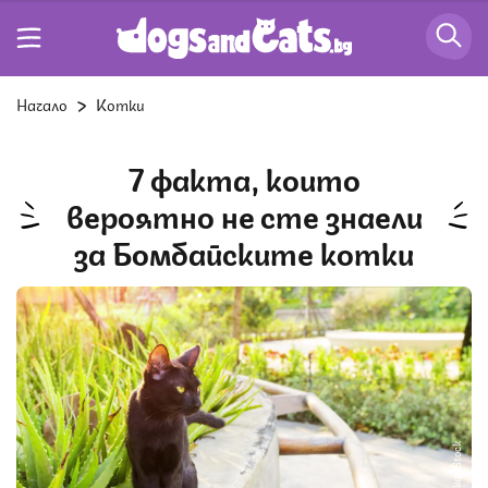
Начало
Котки
7 факта, които
вероятно не сте знаели
за Бомбайските котки
Снимка: iStock