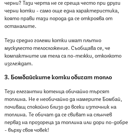
черни? Тази черта не се среща често при други
черни котки - само още една характеристика,
която прави тази порода да се откроява от
останалите.
Тези средно големи котки имат плътно
мускулесто телосложение. Съобщава се, че
компактните им тела са по-тежки, отколкото
изглеждат.
3. Бомбайските котки обичат топло
Тези елегантни котенца обичайно търсят
топлина. Не е необичайно да намерите Бомбай,
почиващ спокойно близо до всеки източник на
топлина. Те обичат да се свиват на слънчев
перваз на прозореца за топлина или дори по-добре
- върху своя човек!