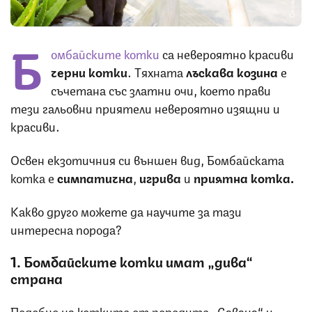
Б
омбайските котки
са невероятно красиви
черни
котки
. Тяхната
лъскава
козина
е
съчетана със златни очи, което прави
тези гальовни приятели невероятно изящни и
красиви.
Освен екзотичния си външен вид, Бомбайската
котка е
симпатична
,
игрива
и
приятна котка.
Какво друго можете да научите за тази
интересна порода?
1. Бомбайските котки имат „дива“
страна
Подобно на котките от породите „Савана“ и