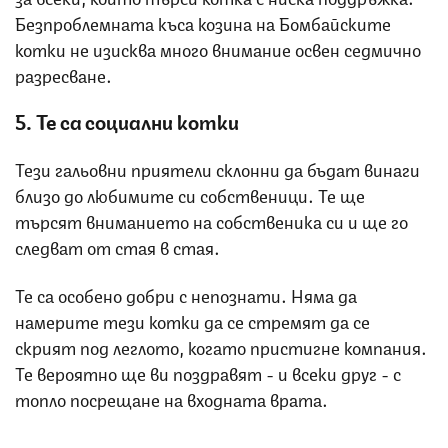
Безпроблемната къса козина на Бомбайските
котки не изисква много внимание освен седмично
разресване.
5. Те са социални котки
Тези гальовни приятели склонни да бъдат винаги
близо до любимите си собственици. Те ще
търсят вниманието на собственика си и ще го
следват от стая в стая.
Те са особено добри с непознати. Няма да
намерите тези котки да се стремят да се
скрият под леглото, когато пристигне компания.
Те вероятно ще ви поздравят - и всеки друг - с
топло посрещане на входната врата.