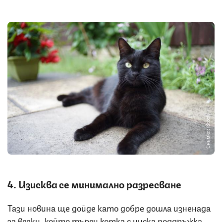
Снимка: iStock
4. Изисква се минимално разресване
Тази новина ще дойде като добре дошла изненада
за всеки, който търси котка с ниска поддръжка.