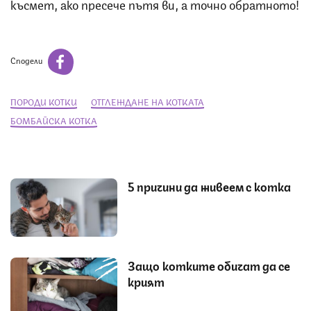
късмет, ако пресече пътя ви, а точно обратното!
Сподели
ПОРОДИ КОТКИ
ОТГЛЕЖДАНЕ НА КОТКАТА
БОМБАЙСКА КОТКА
5 причини да живеем с котка
Защо котките обичат да се
крият