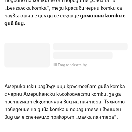
„Бенгалска котка“, тези красиви черни котки са
развъждани с цел да се създаде
домашна котка с
див вид.
Dogsandcats.bg
Американски развъдчици кръстосват дива котка
с черни Американски късокосмести котки, за да
постигнат екзотичния вид на пантера. Тяхното
поведение на дива котка и поразителен външен
вид им е спечелило прякорът „малка пантера“.