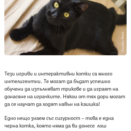
Снимка: iStock
Тези игриви и интерактивни котки са много
интелигентни. Те могат да бъдат успешно
обучени да изпълняват трикове и да играят на
донасяне на играчките. Някои от тях дори могат
да се научат да ходят навън на каишка!
Едно нещо знаем със сигурност – това е една
черна котка, която няма да ви донесе лош