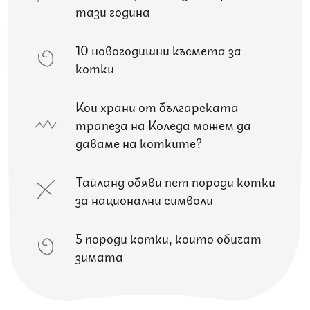
тази година
10 новогодишни късмета за
котки
Кои храни от българската
трапеза на Коледа можем да
даваме на котките?
Тайланд обяви пет породи котки
за национални символи
5 породи котки, които обичат
зимата