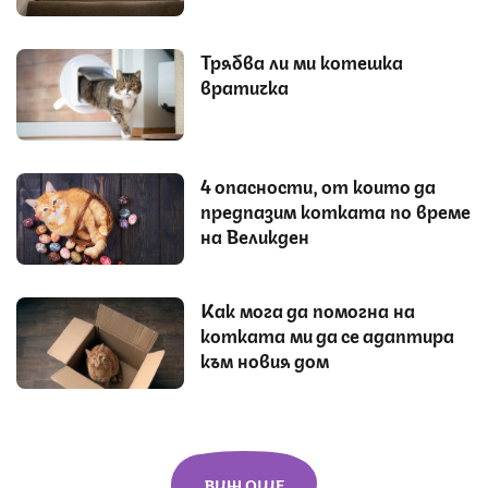
Трябва ли ми котешка
вратичка
4 опасности, от които да
предпазим котката по време
на Великден
Как мога да помогна на
котката ми да се адаптира
към новия дом
ВИЖ ОЩЕ