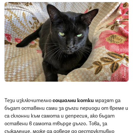
Снимка: iStock
Тези изключително
социални
котки
мразят да
бъдат оставяни сами за дълги периоди от време и
са склонни към самота и депресия, ако бъдат
оставени в самота твърде дълго. Това, за
съжаление, може да доведе до деструктивно