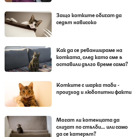
Защо котките обичат да
седят нависоко
Как да се реваншираме на
котката, след като сме я
оставили дълго време сама?
Котките с шарка таби -
произход и любопитни факти
Могат ли котенцата да
слизат по стълби… или само
да се катерят?