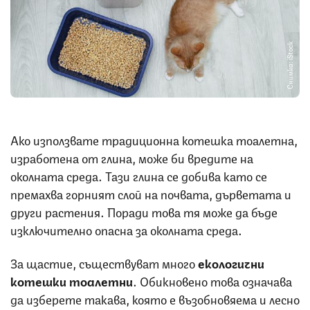
Снимка: iStock
Ако използвате традиционна котешка тоалетна,
изработена от глина, може би вредите на
околната среда. Тази глина се добива като се
премахва горният слой на почвата, дърветата и
други растения. Поради това тя може да бъде
изключително опасна за околната среда.
За щастие, съществуват много
екологични
котешки тоалетни
. Обикновено това означава
да изберете такава, която е възобновяема и лесно