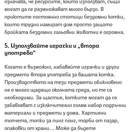
означава, че ресурсите, които използват, също
могат да се размножават много бързо. В
приютите постоянно стотици бездомни котки,
които трудно намират дом просто защото
бройката бездомни гальовни животни е огромна.
5. Използвайте играчки и „втора
употреба
“
Когато е възможно, набавяйте играчки и други
предмети втора употреба за вашата котка.
Производството на тези предмети обикновено
не е много щадящо околната среда, но те са
необходими. За щастие, котките могат да се
забавляват с изключително голям набор подръчни
материали и предмети у дома. Хартиени
топчета, топки за пинг понг, торби от пазар,
опаковки от храни... Може да бъдете