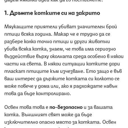
1. Дръжте котките си на закрито
Мяукащите приятели убиват значителен брой
птици всяка година. Макар че е трудно да се
разбере колко точно птици и други животни
убива всяка котка, знаем, че това има сериозно
въздействие върху околната среда особено в някои
части на света. В някои ситуации котките дори
тласкат птиците към изчезване. Ето защо е във
ваш интерес да държите котката си колкото се
може повече у дома или, ако я радхождате навън
това да бъде контролирано.
Освен това това е
по-безопасно
и за вашата
котка. Външният свят може да бъде
изключително опасно място за котката. Освен