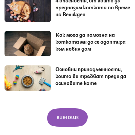
4 опасности, от които да
предпазим котката по време
на Великден
Как мога да помогна на
котката ми да се адаптира
към новия дом
Основни принадлежности,
които ви трябват преди да
осиновите коте
ВИЖ ОЩЕ