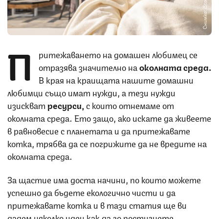
Снимка: iStock
П
ритежаването на домашен любимец се
отразява значително на
околната среда.
В края на краищата нашите домашни
любимци също имат нужди, а тези нужди
изискват
ресурси,
с които отнемаме от
околната среда. Ето защо, ако искате да живеете
в равновесие с планетата и да притежавате
котка, трябва да се погрижите да не вредите на
околната среда.
За щастие има доста начини, по които можете
успешно да бъдете екологично чисти и да
притежавате котка и в тази статия ще ви
дадем няколко идеи как да го постигнете.