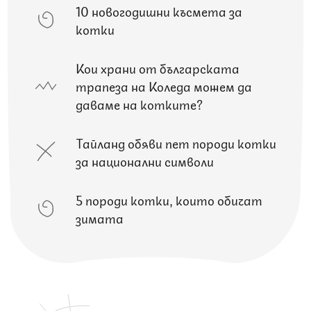
10 новогодишни късмета за
котки
Кои храни от българската
трапеза на Коледа можем да
даваме на котките?
Тайланд обяви пет породи котки
за национални символи
5 породи котки, които обичат
зимата