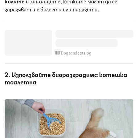
колите
и хищниците, котките могат да се
заразяват и с болести или паразити.
Dogsandcats.bg
2. Използвайте биоразградима котешка
тоалетна