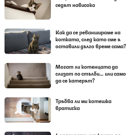
седят нависоко
Как да се реваншираме на
котката, след като сме я
оставили дълго време сама?
Могат ли котенцата да
слизат по стълби… или само
да се катерят?
Трябва ли ми котешка
вратичка