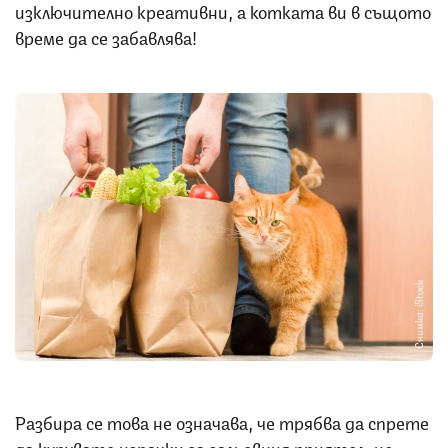
изключително креативни, а котката ви в същото
време да се забавлява!
Снимка: iStock
Разбира се това не означава, че трябва да спрете
да купувате играчки за гальовния приятел, но