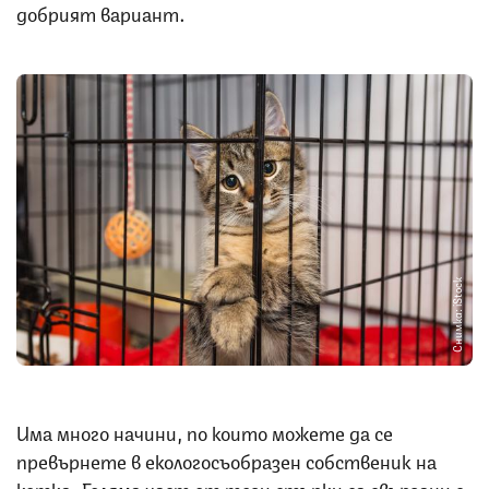
добрият вариант.
Снимка: iStock
Има много начини, по които можете да се
превърнете в екологосъобразен собственик на
котка. Голяма част от тези стъпки са свързани с