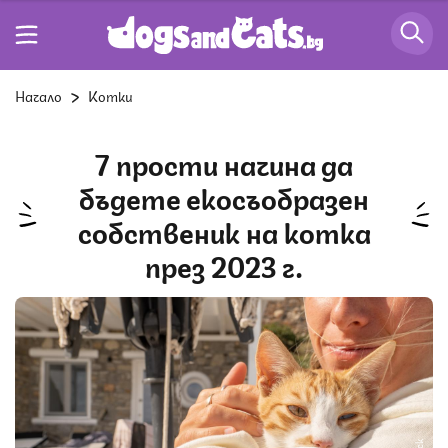
Начало
Котки
7 прости начина да
бъдете екосъобразен
собственик на котка
през 2023 г.