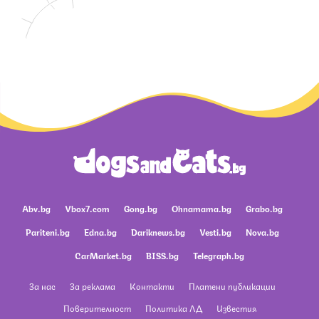
Abv.bg
Vbox7.com
Gong.bg
Ohnamama.bg
Grabo.bg
Pariteni.bg
Edna.bg
Dariknews.bg
Vesti.bg
Nova.bg
CarMarket.bg
BISS.bg
Telegraph.bg
За нас
За реклама
Контакти
Платени публикации
Поверителност
Политика ЛД
Известия