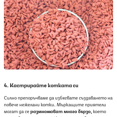
Снимка: iStock
4. Кастрирайте котката си
Силно препоръчваме да избягвате създаването на
повече нежелани котки. Мъркащите приятели
могат да се
размножават много бързо,
което