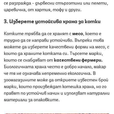
се разгражда - дървесни стърготини или пелети,
царевична, от хартия, тофу и други.
3. Изберете устойчива храна за котки
Котките трябва да се хранят с
месо
, което е
трудно да се направи устойчиво. Въпреки това
можете да изберете качествени форми на месо, с
които да храните котката си. Търсете марки,
които се снабдяват от
качествени фермери.
Биологичната храна често е добро начало, макар
че тя не означава непременно екологична. В
зоомагазините може да откриете известен брой
марки, които произвеждат котешка храна, но го
правят по устойчив начин и използват натурални
материали за опаковките.