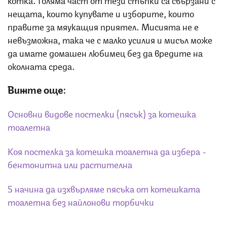
нещата, които купувате и изборите, които
правите за мяукащия приятел. Мисията не е
невъзможна, така че с малко усилия и мисъл може
да имате домашен любимец без да вредите на
околната среда.
Вижте още:
Основни видове постелки (пясък) за котешка
тоалетна
Коя постелка за котешка тоалетна да избера -
бентонитна или растителна
5 начина да изхвърляме пясъка от котешката
тоалетна без найлонови торбички