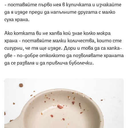
- поставяйте първо нея в купичката и изчакайте
да я изяде преди да напълните другата с малко
суха храна.
Ако котката ви не хапва кой знае колко мокра
храна - поставяйте малки количества, които сте
сигурни, че тя ще изяде. Дори и това да са хапка-
две - по-добре отколкото да позволявате храната
да се разваля и да привлича буболечки.