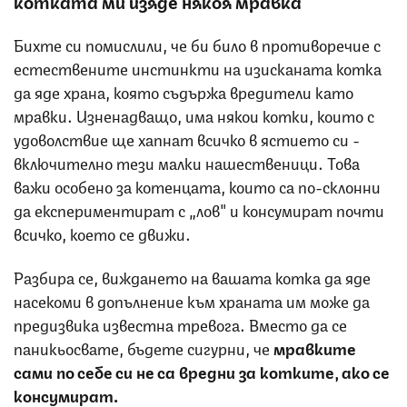
котката ми изяде някоя мравка
Бихте си помислили, че би било в противоречие с
естествените инстинкти на изисканата котка
да яде храна, която съдържа вредители като
мравки. Изненадващо, има някои котки, които с
удоволствие ще хапнат всичко в ястието си -
включително тези малки нашественици. Това
важи особено за котенцата, които са по-склонни
да експериментират с „лов" и консумират почти
всичко, което се движи.
Разбира се, виждането на вашата котка да яде
насекоми в допълнение към храната им може да
предизвика известна тревога. Вместо да се
паникьосвате, бъдете сигурни, че
мравките
сами по себе си не са вредни за котките, ако се
консумират.