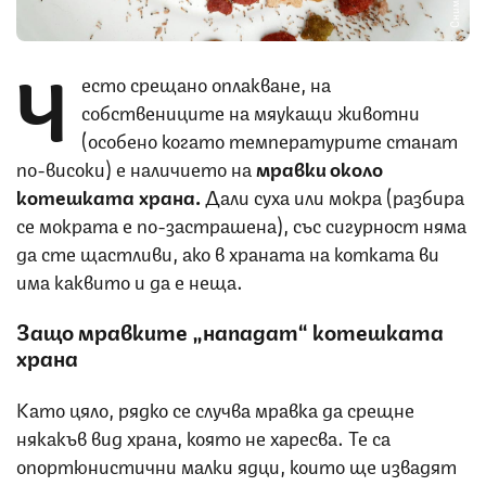
Ч
есто срещано оплакване, на
собствениците на мяукащи животни
(особено когато температурите станат
по-високи) е наличието на
мравки около
котешката храна.
Дали суха или мокра (разбира
се мократа е по-застрашена), със сигурност няма
да сте щастливи, ако в храната на котката ви
има каквито и да е неща.
Защо мравките „нападат“ котешката
храна
Като цяло, рядко се случва мравка да срещне
някакъв вид храна, която не харесва. Те са
опортюнистични малки ядци, които ще извадят