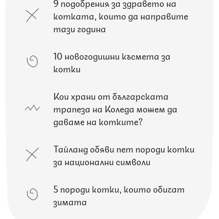
9 подобрения за здравето на
котката, които да направите
тази година
10 новогодишни късмета за
котки
Кои храни от българската
трапеза на Коледа можем да
даваме на котките?
Тайланд обяви пет породи котки
за национални символи
5 породи котки, които обичат
зимата