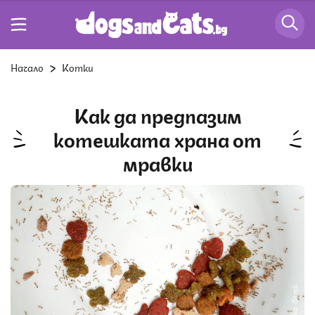
Начало
Котки
Как да предпазим
котешката храна от
мравки
Снимка: iStock