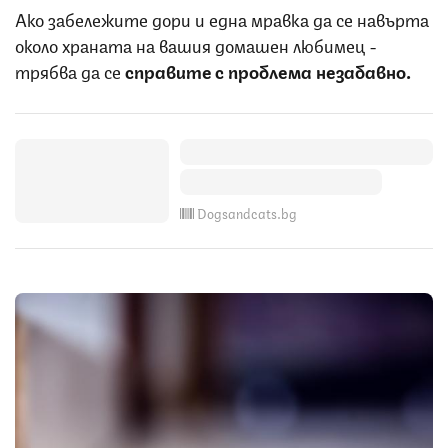
Ако забележите дори и една мравка да се навърта
около храната на вашия домашен любимец -
трябва да се
справите с проблема незабавно.
Dogsandcats.bg