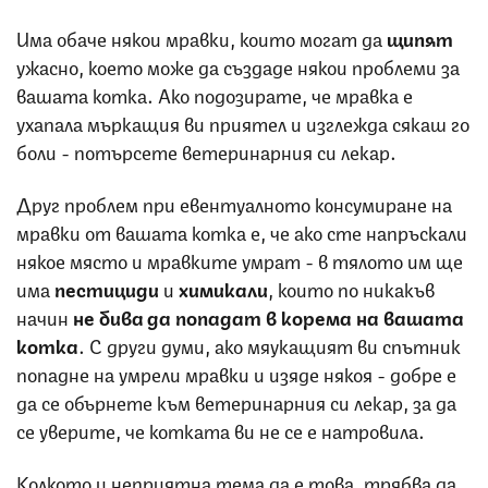
Има обаче някои мравки, които могат да
щипят
ужасно, което може да създаде някои проблеми за
вашата котка. Ако подозирате, че мравка е
ухапала мъркащия ви приятел и изглежда сякаш го
боли - потърсете ветеринарния си лекар.
Друг проблем при евентуалното консумиране на
мравки от вашата котка е, че ако сте напръскали
някое място и мравките умрат - в тялото им ще
има
пестициди
и
химикали
, които по никакъв
начин
не бива да попадат в корема на вашата
котка
. С други думи, ако мяукащият ви спътник
попадне на умрели мравки и изяде някоя - добре е
да се обърнете към ветеринарния си лекар, за да
се уверите, че котката ви не се е натровила.
Колкото и неприятна тема да е това, трябва да