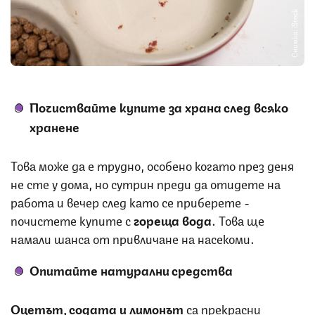
Снимка: iStock
Почиствайте купите за храна след всяко
хранене
Това може да е трудно, особено когато през деня
не сте у дома, но сутрин преди да отидете на
работа и вечер след като се приберете -
почистете купите с
гореща вода
. Това ще
намали шанса от привличане на насекоми.
Опитайте натурални средства
Оцетът, содата и лимонът
са прекрасни