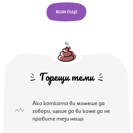
ВИЖ ОЩЕ
Горещи теми
Ако котката ви можеше да
говори, щеше да ви каже да не
правите тези неща