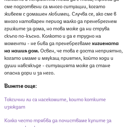
сме подготвени са много ситуации, когато
живеем с домашен любимец. Случва се, ако сме в
много натоварен период малко да пренебрегнем
грижите за дома, но това може да ни струва
скъпо по-късно. Колкото и да е трудно на
моменти - не бива да пренебрегваме
хигиената
на нашия дом.
Освен, че това е доста неприятно,
когато имаме и мяукащ приятел, който ходи и
души навсякъде - ситуацията може да стане
опасна дори и за него.
Вижте още:
Токсични ли са насекомите, които котките
изяждат
Колко често трябва да почистваме купите за
храна на котката