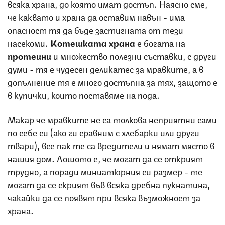
всяка храна, до която имат достъп. Наясно сме,
че каквато и храна да оставим навън - има
опасност тя да бъде застигната от тези
насекоми.
Котешката храна
е богата на
протеини
и множество полезни съставки, с други
думи - тя е чудесен деликатес за мравките, а в
допълнение тя е много достъпна за тях, защото е
в купички, които поставяме на пода.
Макар че мравките не са толкова неприятни сами
по себе си (ако ги сравним с хлебарки или други
твари), все пак те са вредители и нямат място в
нашия дом. Лошото е, че могат да се открият
трудно, а поради миниатюрния си размер - те
могат да се скрият във всяка дребна пукнатина,
чакайки да се появят при всяка възможност за
храна.