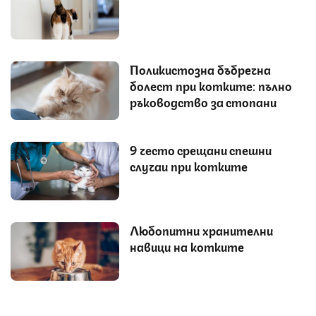
Поликистозна бъбречна
болест при котките: пълно
ръководство за стопани
9 често срещани спешни
случаи при котките
Любопитни хранителни
навици на котките