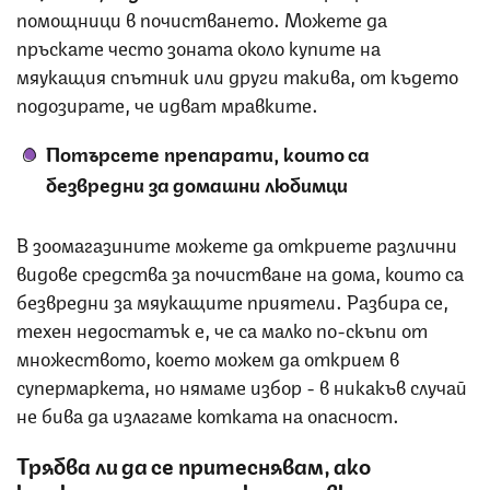
помощници в почистването. Можете да
пръскате често зоната около купите на
мяукащия спътник или други такива, от където
подозирате, че идват мравките.
Потърсете препарати, които са
безвредни за домашни любимци
В зоомагазините можете да откриете различни
видове средства за почистване на дома, които са
безвредни за мяукащите приятели. Разбира се,
техен недостатък е, че са малко по-скъпи от
множеството, което можем да открием в
супермаркета, но нямаме избор - в никакъв случай
не бива да излагаме котката на опасност.
Трябва ли да се притеснявам, ако