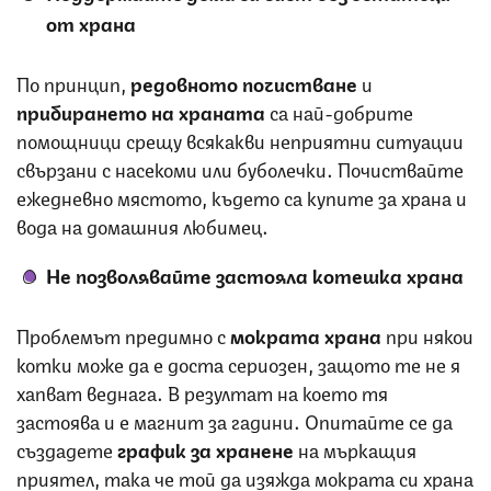
от храна
По принцип,
редовното почистване
и
прибирането на храната
са най-добрите
помощници срещу всякакви неприятни ситуации
свързани с насекоми или буболечки. Почиствайте
ежедневно мястото, където са купите за храна и
вода на домашния любимец.
Не позволявайте застояла котешка храна
Проблемът предимно с
мократа храна
при някои
котки може да е доста сериозен, защото те не я
хапват веднага. В резултат на което тя
застоява и е магнит за гадини. Опитайте се да
създадете
график за хранене
на мъркащия
приятел, така че той да изяжда мократа си храна