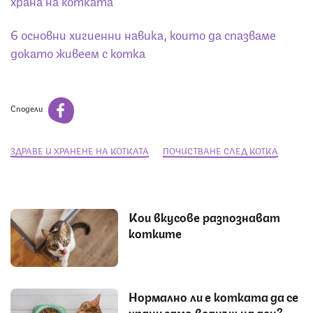
6 основни хигиенни навика, които да спазваме
докато живеем с котка
Сподели
ЗДРАВЕ И ХРАНЕНЕ НА КОТКАТА
ПОЧИСТВАНЕ СЛЕД КОТКА
Кои вкусове разпознават
котките
Нормално ли е котката да се
храни само веднъж на ден?