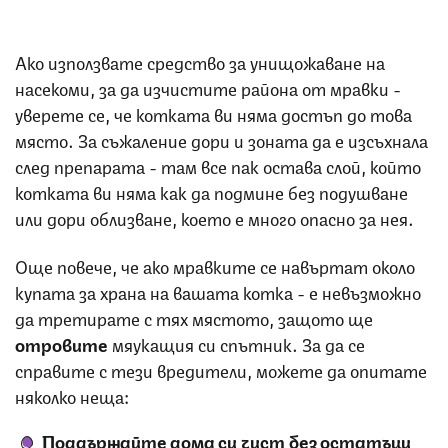
Ако използвате средство за унищожаване на
насекоми, за да изчистите района от мравки -
уверете се, че котката ви няма достъп до това
място. За съжаление дори и зоната да е изсъхнала
след препарата - там все пак остава слой, който
котката ви няма как да подмине без подушване
или дори облизване, което е много опасно за нея.
Още повече, че ако мравките се навъртат около
купата за храна на вашата котка - е невъзможно
да третирате с тях мястото, защото ще
отровите
мяукащия си спътник. За да се
справите с тези вредители, можете да опитате
няколко неща:
Поддържайте дома си чист без остатъци