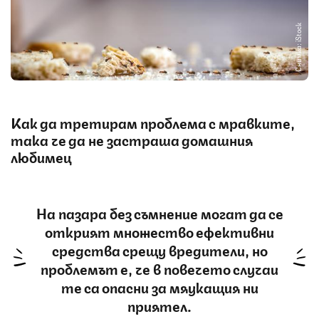
Снимка: iStock
Как да третирам проблема с мравките,
така че да не застраша домашния
любимец
На пазара без съмнение могат да се
открият множество ефективни
средства срещу вредители, но
проблемът е, че в повечето случаи
те са опасни за мяукащия ни
приятел.