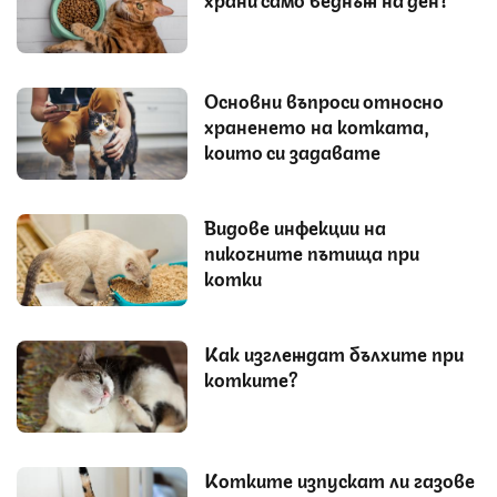
Основни въпроси относно
храненето на котката,
които си задавате
Видове инфекции на
пикочните пътища при
котки
Как изглеждат бълхите при
котките?
Котките изпускат ли газове