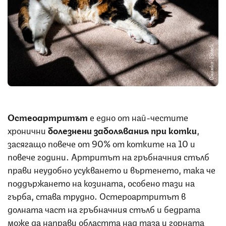
Снимка: IStock
Остеоартритът
е едно от най-честите
хронични
болезнени заболявания при котки
,
засягащо повече от 90% от котките на 10 и
повече години. Артритът на гръбначния стълб
прави неудобно усукването и въртенето, така че
поддържането на козината, особено тази на
гърба, става трудно. Остероартритът в
долната част на гръбначния стълб и бедрата
може да направи областта над таза и горната