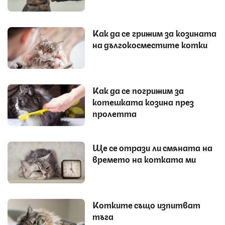
Как да се грижим за козината
на дългокосместите котки
Как да се погрижим за
котешката козина през
пролетта
Ще се отрази ли смяната на
времето на котката ми
Котките също изпитват
тъга