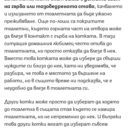
на гърба или тазобедрената става
, качването
и излизането от тоалетната да бъде ужасно
преживяване. Още по-лоши са покритите
тоалетни, където горната част на отвора може
да влезе в контакт с гърба на котката. В тази
ситуация домашния любимец често отива до
тоалетната, но просто отказва да влезе в нея.
Вместо това котката може да избере да свърши
нуждите си близо до нея, като ни уведомява, че
разбира, че това е мястото за вършене на
работи, но в същото време ни подсказва, че е
неудобно да влезе в тоалетната си.
Други котки може просто да изберат да ходято
до тоалетна в същата стая където се намира
тоалетната, но не непременно до нея. И въпреки
това други котки могат да изберат съвсем