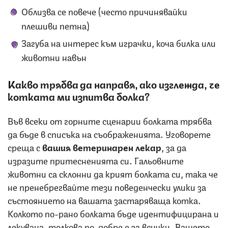
Облизва се повече (често причинявайки
плешиви петна)
Загуба на интерес към играчки, коча билка или
животни навън
Какво трябва да направя, ако изглежда, че
котката ми изпитва болка?
Във всеки от горните сценарии болката трябва
да бъде в списъка на съображенията. Уговорете
среща с
вашия ветеринарен лекар
, за да
изразите притесненията си. Гальовните
животни са склонни да крият болката си, така че
не пренебрегвайте тези поведенчески улики за
състоянието на вашата застаряваща котка.
Колкото по-рано болката бъде идентифицирана и
лекувана, толкова по-добре е за всички. Вашето