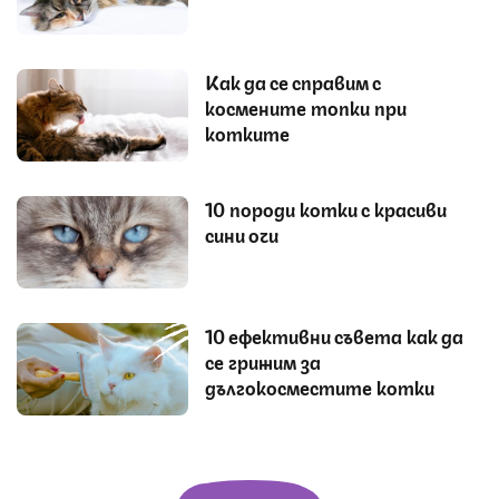
Как да се справим с
космените топки при
котките
10 породи котки с красиви
сини очи
10 ефективни съвета как да
се грижим за
дългокосместите котки