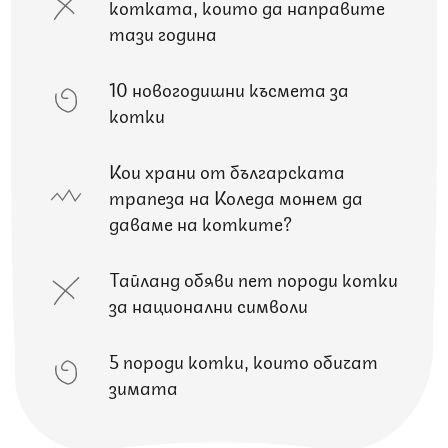
котката, които да направите
тази година
10 новогодишни късмета за
котки
Кои храни от българската
трапеза на Коледа можем да
даваме на котките?
Тайланд обяви пет породи котки
за национални символи
5 породи котки, които обичат
зимата