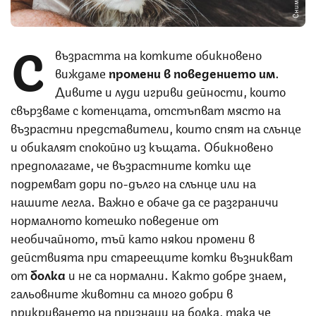
С
възрастта на котките обикновено
виждаме
промени в поведението им
.
Дивите и луди игриви дейности, които
свързваме с котенцата, отстъпват място на
възрастни представители, които спят на слънце
и обикалят спокойно из къщата. Обикновено
предполагаме, че възрастните котки ще
подремват дори по-дълго на слънце или на
нашите легла. Важно е обаче да се разграничи
нормалното котешко поведение от
необичайното, тъй като някои промени в
действията при стареещите котки възникват
от
болка
и не са нормални. Както добре знаем,
гальовните животни са много добри в
прикриването на признаци на болка, така че