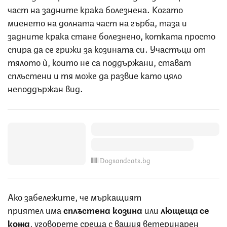
част на задните крака болезнена. Когато
миенето на долната част на гърба, таза и
задните крака стане болезнено, котката просто
спира да се грижи за козината си. Участъци от
тялото ѝ, които не са поддържани, стават
сплъстени и тя може да развие като цяло
неподдържан вид.
Dogsandcats.bg
Ако забележите, че мъркащият
приятел има
сплъстена козина
или
лющеща се
кожа
, уговорете среща с вашия ветеринарен