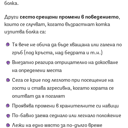
болка.
Други
често срещани промени в поведението
,
които се случват, когато възрастнат котка
изпитва болка са:
Тя вече не обича да бъде хващана или галена по
гръб (под кръста, над бедрата и т.н.)
Внезапно реагира отрицателно на докосване
на определени места
Сега се крие под леглото при посещение на
гости и става агресивна, когато хората се
опитват да я погалят
Проявява промени в хранителните си навици
По-бавно заема седнало или легнало положение
Лежи на едно място за по-дълго време