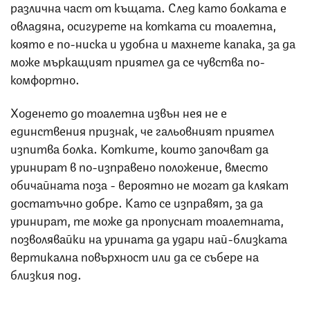
различна част от къщата. След като болката е
овладяна, осигурете на котката си тоалетна,
която е по-ниска и удобна и махнете капака, за да
може мъркащият приятел да се чувства по-
комфортно.
Ходенето до тоалетна извън нея не е
единствения признак, че гальовният приятел
изпитва болка. Котките, които започват да
уринират в по-изправено положение, вместо
обичайната поза - вероятно не могат да клякат
достатъчно добре. Като се изправят, за да
уринират, те може да пропуснат тоалетната,
позволявайки на урината да удари най-близката
вертикална повърхност или да се събере на
близкия под.