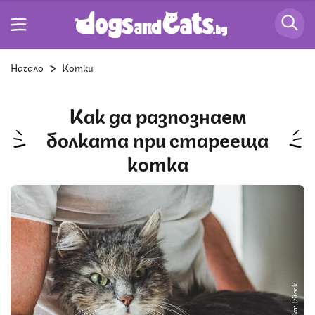
Начало
Котки
Как да разпознаем
болката при старееща
котка
Снимка: IStock