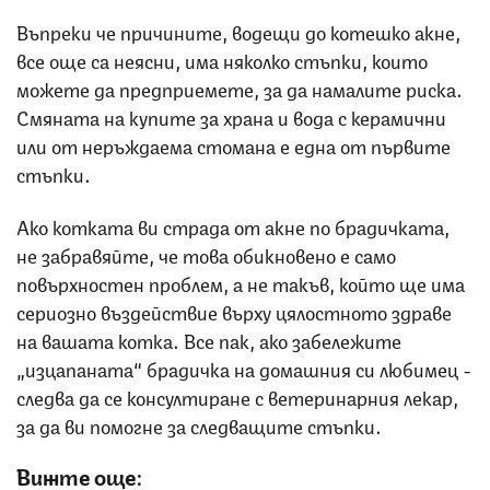
Въпреки че причините, водещи до котешко акне,
все още са неясни, има няколко стъпки, които
можете да предприемете, за да намалите риска.
Смяната на купите за храна и вода с керамични
или от неръждаема стомана е една от първите
стъпки.
Ако котката ви страда от акне по брадичката,
не забравяйте, че това обикновено е само
повърхностен проблем, а не такъв, който ще има
сериозно въздействие върху цялостното здраве
на вашата котка. Все пак, ако забележите
„изцапаната“ брадичка на домашния си любимец -
следва да се консултиране с ветеринарния лекар,
за да ви помогне за следващите стъпки.
Вижте още: