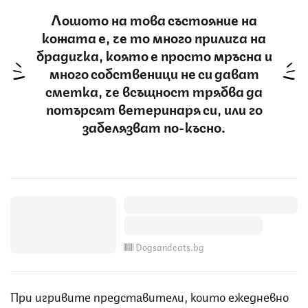
Лошото на това състояние на
кожата е, че то много прилича на
брадичка, която е просто мръсна и
много собственици не си дават
сметка, че всъщност трябва да
потърсят ветеринаря си, или го
забелязват по-късно.
Dogsandcats.bg
При игривите представители, които ежедневно