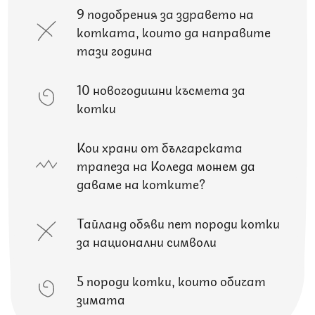
9 подобрения за здравето на
котката, които да направите
тази година
10 новогодишни късмета за
котки
Кои храни от българската
трапеза на Коледа можем да
даваме на котките?
Тайланд обяви пет породи котки
за национални символи
5 породи котки, които обичат
зимата