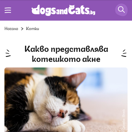
Начало
Котки
Какво представлява
котешкото акне
Снимка: iStock