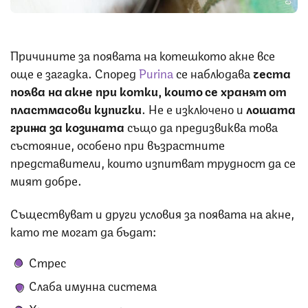
Причините за появата на котешкото акне все
още е загадка. Според
Purina
се наблюдава
честа
поява на акне при котки, които се хранят от
пластмасови купички
. Не е изключено и
лошата
грижа за козината
също да предизвиква това
състояние, особено при възрастните
представители, които изпитват трудност да се
мият добре.
Съществуват и други условия за появата на акне,
като те могат да бъдат:
Стрес
Слаба имунна система
Хранителна алергия