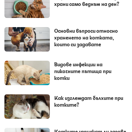
храни само веднъж на ден?
Основни въпроси относно
храненето на котката,
които си задавате
Видове инфекции на
пикочните пътища при
котки
Как изглеждат бълхите при
котките?
Котките изпускат ли газове