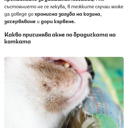
състоянието не се лекува, в тежките случаи може
да доведе до
хронична загуба на козина
,
зачервяване
и
дори кървене.
Какво причинява акне по брадичката на
котката
Снимка: iStock