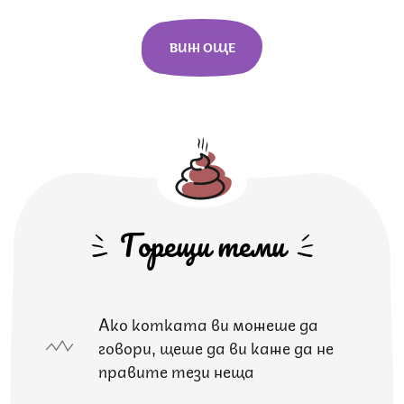
ВИЖ ОЩЕ
Горещи теми
Ако котката ви можеше да
говори, щеше да ви каже да не
правите тези неща