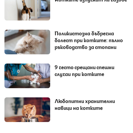
Поликистозна бъбречна
болест при котките: пълно
ръководство за стопани
9 често срещани спешни
случаи при котките
Любопитни хранителни
навици на котките