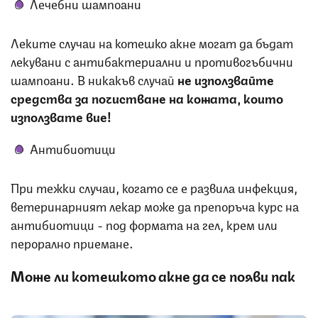
Лечебни шампоани
Леките случаи на котешко акне могат да бъдат
лекувани с антибактериални и противогъбични
шампоани. В никакъв случай
не използвайте
средства за почистване на кожата,
които
използвате вие!
Антибиотици
При тежки случаи, когато се е развила инфекция,
ветеринарният лекар може да препоръча курс на
антибиотици - под формата на гел, крем или
перорално приемане.
Може ли котешкото акне да се появи пак