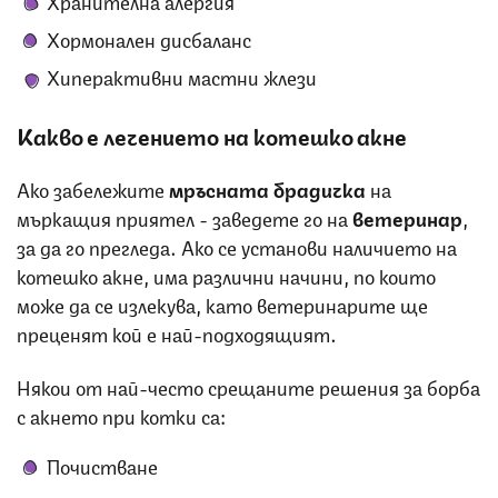
Хормонален дисбаланс
Хиперактивни мастни жлези
Какво е лечението на котешко акне
Ако забележите
мръсната брадичка
на
мъркащия приятел - заведете го на
ветеринар
,
за да го прегледа. Ако се установи наличието на
котешко акне, има различни начини, по които
може да се излекува, като ветеринарите ще
преценят кой е най-подходящият.
Някои от най-често срещаните решения за борба
с акнето при котки са:
Почистване