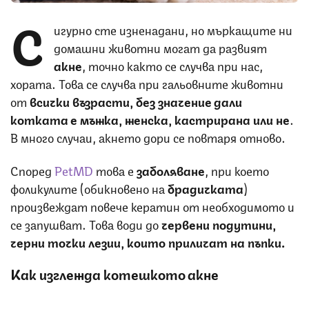
С
игурно сте изненадани, но мъркащите ни
домашни животни могат да развият
акне
, точно както се случва при нас,
хората. Това се случва при гальовните животни
от
всички възрасти, без значение дали
котката е мъжка, женска, кастрирана или не
.
В много случаи, акнето дори се повтаря отново.
Според
PetMD
това е
заболяване
, при което
фоликулите (обикновено на
брадичката
)
произвеждат повече кератин от необходимото и
се запушват. Това води до
червени подутини,
черни точки лезии, които приличат на пъпки.
Как изглежда котешкото акне