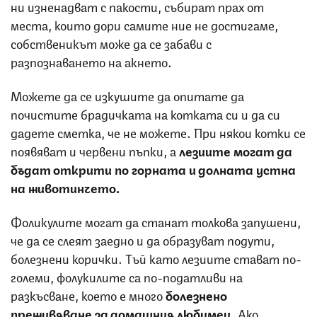
ни изненадват с пакости, събират прах от
места, които дори самите ние не достигаме,
собственикът може да се забави с
разпознаването на акнето.
Можете да се изкушите да опитате да
почистите брадичката на котката си и да си
дадете сметка, че не можете. При някои котки се
появяват и червени пъпки, а
лезиите могат да
бъдат открити по горната и долната устна
на животинчето.
Фоликулите могат да станат толкова запушени,
че да се слеят заедно и да образуват подути,
болезнени корички. Тъй като лезиите стават по-
големи, фолукилите са по-податливи на
разкъсване, което е много
болезнено
преживяване за домашния любимец
. Ако