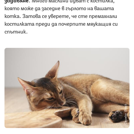
която може да заседне в гърлото на вашата
котка. Затова се уверете, че сте премахнали
костилката преди да почерпите мяукащия си
спътник.
Снимка: iStock