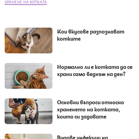
ХРАНЕНЕ НА КОТКАТА
Кои вкусове разпознават
котките
Нормално ли е котката да се
храни само веднъж на ден?
Основни въпроси относно
храненето на котката,
които си задавате
Видове инфекции на