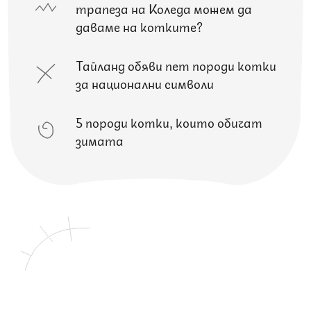
трапеза на Коледа можем да
даваме на котките?
Тайланд обяви пет породи котки
за национални символи
5 породи котки, които обичат
зимата