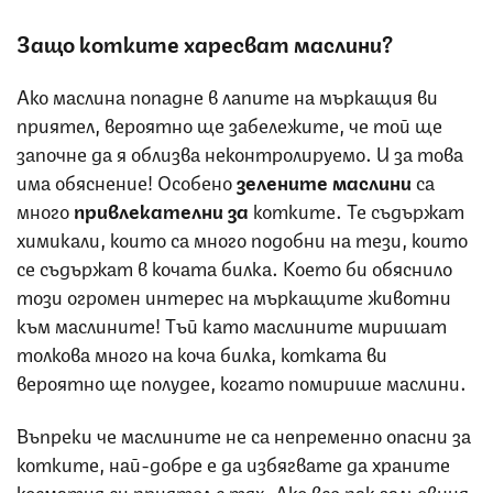
Защо котките харесват маслини?
Ако маслина попадне в лапите на мъркащия ви
приятел, вероятно ще забележите, че той ще
започне да я облизва неконтролируемо. И за това
има обяснение! Особено
зелените маслини
са
много
привлекателни за
котките. Те съдържат
химикали, които са много подобни на тези, които
се съдържат в кочата билка. Което би обяснило
този огромен интерес на мъркащите животни
към маслините! Тъй като маслините миришат
толкова много на коча билка, котката ви
вероятно ще полудее, когато помирише маслини.
Въпреки че маслините не са непременно опасни за
котките, най-добре е да избягвате да храните
косматия си приятел с тях. Ако все пак гальовния