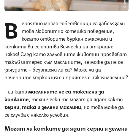
В
ероятно много собственици са забелязали
това любопитно котешко поведение,
когато отворите буркан с маслини и
котката ви се опитва всячески да открадне
някоя! След като гальовните животни проявяват
такъв интерес към маслините, не може да не се
зачудите - безопасни ли са? Може ли да
почерпите мъркащия си приятел с някоя маслина?
Тъй като
маслините не са токсични за
котките,
технически те могат да ядат както
черни, така и зелени маслини,
но това може да
се случва с няколко условия.
Могат ли котките да ядат черни и зелени