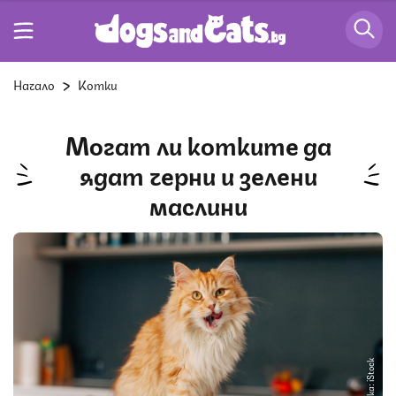
Начало
Котки
Могат ли котките да
ядат черни и зелени
маслини
Снимка: iStock