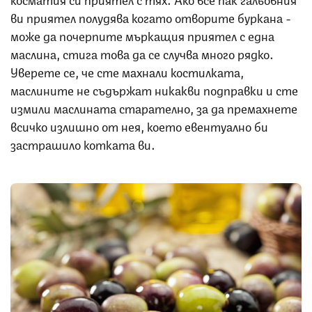
ви приятел полудява когато отворите буркана -
може да почерпите мъркащия приятел с една
маслина, стига това да се случва много рядко.
Уверете се, че сте махнали костилката,
маслините не съдържат никакви подправки и сте
измили маслината старателно, за да премахнете
всичко излишно от нея, което евентуално би
застрашило котката ви.