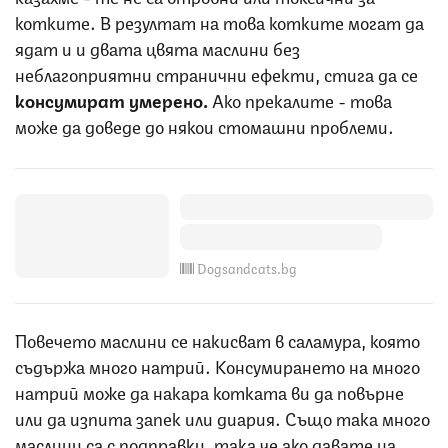
котките. В резултат на това котките могат да
ядат и и двата цвята маслини без
неблагоприятни странични ефекти, стига да се
консумират умерено.
Ако прекалите - това
може да доведе до някои стомашни проблеми.
Dogsandcats.bg
Повечето маслини се накисват в саламура, която
съдържа много натрий. Консумирането на много
натрий може да накара котката ви да повърне
или да изпита запек или диария. Също така много
маслини са с подправки, така че ако давате на