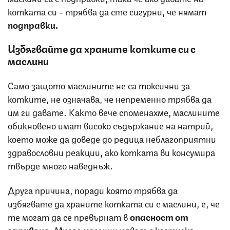
котката си - трябва да сте сигурни, че нямат
подправки.
Избягвайте да храните котките си с
маслини
Само защото маслините не са токсични за
котките, не означава, че непременно трябва да
им ги давате. Както вече споменахме, маслините
обикновено имат високо съдържание на натрий,
което може да доведе до редица неблагоприятни
здравословни реакции, ако котката ви консумира
твърде много наведнъж.
Друга причина, поради която трябва да
избягвате да храните котката си с маслини, е, че
те могат да се превърнат в
опасност от
задавяне
. Много маслини идват с костилка,