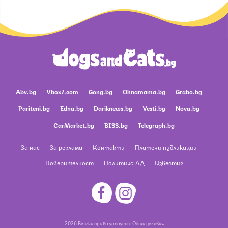
Abv.bg
Vbox7.com
Gong.bg
Ohnamama.bg
Grabo.bg
Pariteni.bg
Edna.bg
Dariknews.bg
Vesti.bg
Nova.bg
CarMarket.bg
BISS.bg
Telegraph.bg
За нас
За реклама
Контакти
Платени публикации
Поверителност
Политика ЛД
Известия
2026 Всички права запазени.
Общи условия