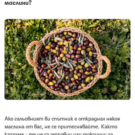
маслини?
Снимка: iStock
Ако гальовният ви спътник е откраднал някоя
маслина от вас, не се притеснявайте. Както
казахме - те не са отровни или токсични за