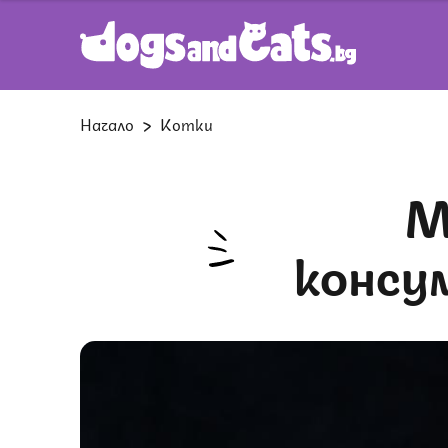
Начало
Котки
Могат ли котките
консу