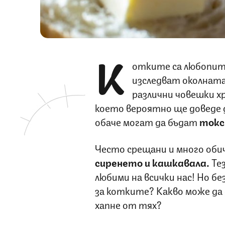
К
отките са любопит
изследват околната
различни човешки х
което вероятно ще доведе 
обаче могат да бъдат
токс
Често срещани и много оби
сиренето и кашкавала.
Те
любими на всички нас! Но б
за котките? Какво може да с
хапне от тях?