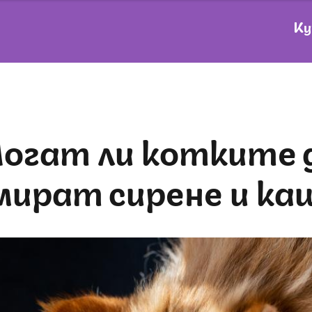
Ку
 да
мират сирене и ка