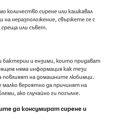
ямо количество сирене или кашкавал
ци на неразположение, свържете се с
 среща или съвет.
и бактерии и ензими, които придават
оящем няма информация как тези
а повлияят на домашните любимци.
е малко вероятно да причинят на
еми, ако случайно ги погълне.
ите да консумират сирене и