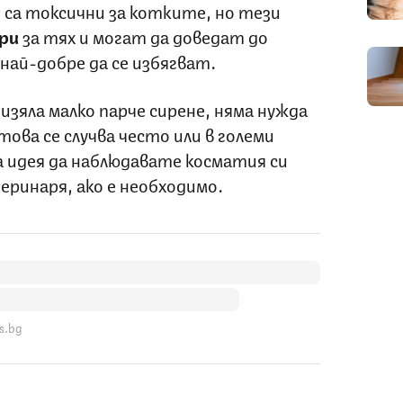
 са токсични за котките, но тези
бри
за тях и могат да доведат до
 най-добре да се избягват.
 изяла малко парче сирене, няма нужда
това се случва често или в големи
а идея да наблюдавате косматия си
ринаря, ако е необходимо.
s.bg