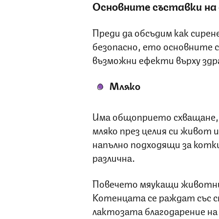
Основните съставки на
Преди да обсъдим как сирен
безопасно, ето основните 
възможни ефекти върху здр
Мляко
Има общоприето схващане, 
мляко през целия си живот 
напълно подходящи за котки
различна.
Повечето мяукащи животн
Котенцата се раждат със 
лактозата благодарение на 