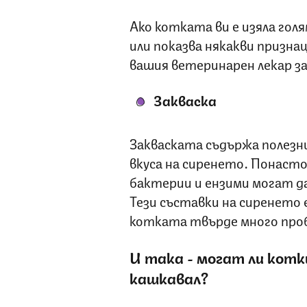
Ако котката ви е изяла гол
или показва някакви призна
вашия ветеринарен лекар за
Закваска
Закваската съдържа полезн
вкуса на сиренето. Понаст
бактерии и ензими могат д
Тези съставки на сиренето 
котката твърде много пробл
И така - могат ли котк
кашкавал?