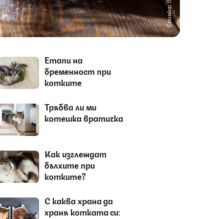
Снимка: iStock
Етапи на
бременност при
котките
Трябва ли ми
котешка вратичка
Как изглеждат
бълхите при
котките?
С каква храна да
храня котката си: