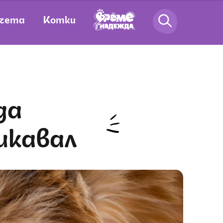
чета
Котки
шкавал