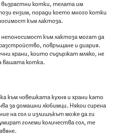
 възрастни котки, телата им
ози ензим, поради което много котки
носимост към лактоза.
с непоносимост към лактоза могат да
разстройство, повръщане и диария.
чни храни, които съдържат мляко, не
а вашата котка.
вка към човешката кухня и храни като
ъчва за домашни любимци. Някои сирена
ние на сол и излишъкът може да ги
умират големи количества сол, те
авяне.