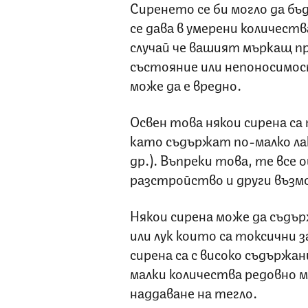
Сиренето се би могло да бъ
се дава в умерени количеств
случай че вашият мъркащ п
състояние или непоносимос
може да е вредно.
Освен това някои сирена са
като съдържат по-малко лак
др.). Въпреки това, те все
разстройство и други възм
Някои сирена може да съдъ
или лук които са токсични 
сирена са с високо съдържан
малки количества редовно м
наддаване на тегло.