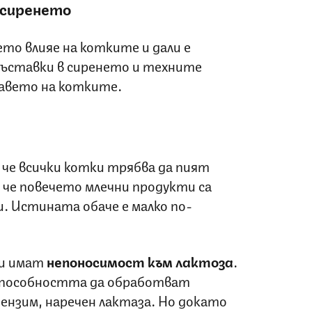
 сиренето
ето влияе на котките и дали е
съставки в сиренето и техните
авето на котките.
че всички котки трябва да пият
и че повечето млечни продукти са
. Истината обаче е малко по-
и имат
непоносимост към лактоза
.
способността да обработват
ензим, наречен лактаза. Но докато