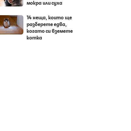
мокра или суха
14 неща, които ще
разберете едва,
когато си вземете
котка