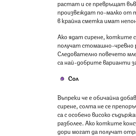
растат и се превръщат във
произвеждат по-малко от т
в крайна сметка имат непо
Ако ядат сирене, котките 
получат стомашно-чревно 
Следователно повечето мле
са най-добрите варианти з
Сол
Въпреки че е обичайна доба
сирене, солта не се препор
са с особено високо съдържа
разболее. Ако котките конс
дори могат да получат отр