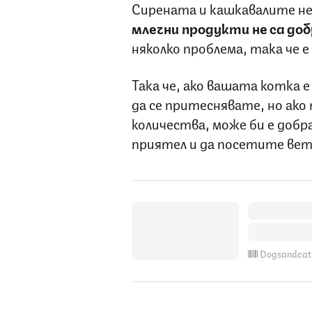
Сирената и кашкавалите не
млечни продукти не са до
няколко проблема, така че е
Така че, ако вашата котка е
да се притеснявате, но ако 
количества, може би е добр
приятел и да посетите вете
Dogsandcat