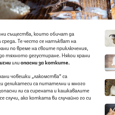
ни същества, които обичат да
 среда. Те често се натъкват на
рани по време на своите приключения,
до тяхното дегустиране. Някои храни
ични
или
опасни за котките.
чани човешки „лакомства“ са
зи деликатеси са питателни и много
езопасни ли са сирената и кашкавалите
е случи, ако котката ви случайно го си