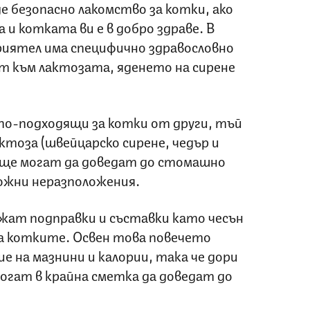
де безопасно лакомство за котки, ако
а и котката ви е в добро здраве. В
риятел има специфично здравословно
т към лактозата, яденето на сирене
 по-подходящи за котки от други, тъй
тоза (швейцарско сирене, чедър и
 още могат да доведат до стомашно
ожни неразположения.
ржат подправки и съставки като чесън
за котките. Освен това повечето
ие на мазнини и калории, така че дори
огат в крайна сметка да доведат до