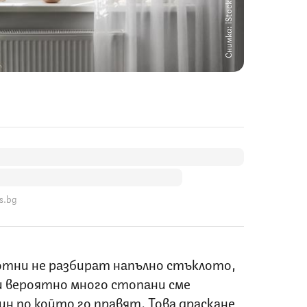
Снимка: iStock
s.bg
отни не разбират напълно стъклото,
 и вероятно много стопани сме
н по който го правят. Това драскане