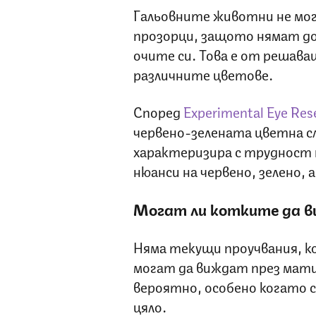
Гальовните животни не мо
прозорци, защото нямат д
очите си. Това е от решава
различните цветове.
Според
Experimental Eye Res
червено-зелената цветна сл
характеризира с трудност 
нюанси на червено, зелено, 
Могат ли котките да в
Няма текущи проучвания, к
могат да виждат през матир
вероятно, особено когато 
цяло.