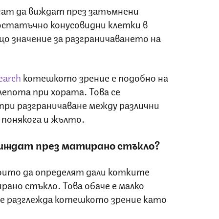
гат да виждат през затъмнени
остатъчно конусовидни клетки в
що значение за разграничаването на
earch
котешкото зрение е подобно на
епота при хората. Това се
при разграничаване между различни
а понякога и жълто.
иждат през матирано стъкло?
оито да определят дали котките
ано стъкло. Това обаче е малко
се разглежда котешкото зрение като