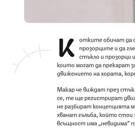
К
отките обичат да с
прозорците и да гл
стъкло и прозорци 
които могат да прекарат з
движението на хората, кор
Макар че виждат през стък
се, те ще регистрират дви
не разбират концепцията м
хванат гълъба, който стои з
всъщност има „невидима“ п