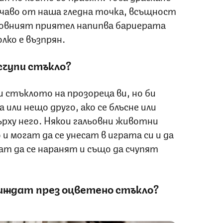
ичаво от наша гледна точка, всъщност
льовният приятел напипва бариерата
лко е възпрян.
счупи стъкло?
и стъклото на прозореца ви, но би
 или нещо друго, ако се блъсне или
ърху него. Някои гальовни животни
и могат да се унесат в играта си и да
ат да се наранят и също да счупят
иждат през оцветено стъкло?