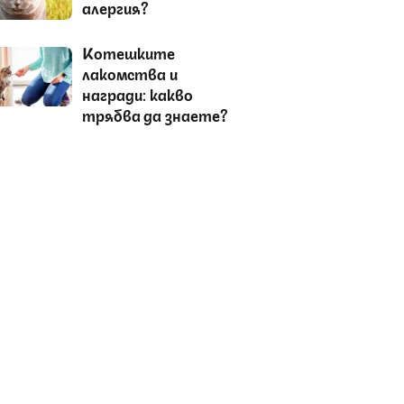
алергия?
Котешките
лакомства и
награди: какво
трябва да знаете?