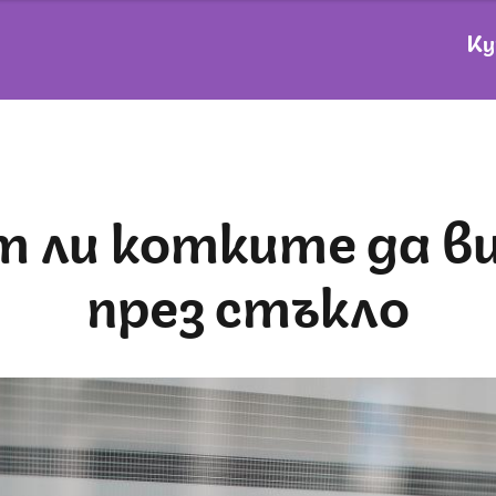
Ку
през стъкло