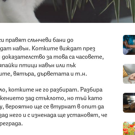
и правят слънчеви бани до
едат навън. Котките виждат през
и доказателство за това са часовете,
япайки птици навън или пък
ите, вятъра, дърветата и т.н.
ло, котките не го разбират. Разбира
жението зад стъклото, но тъй като
у, вероятно ще се втурнат в опит да
ад него и с изненада ще установят, че
реграда.