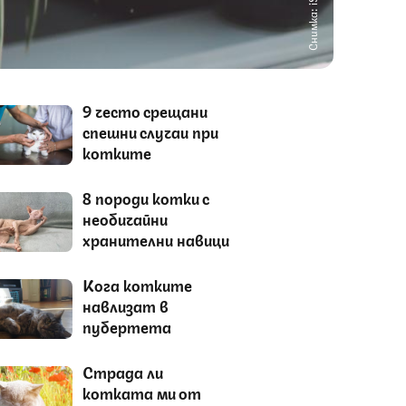
Снимка: iStock
9 често срещани
спешни случаи при
котките
8 породи котки с
необичайни
хранителни навици
Кога котките
навлизат в
пубертета
Страда ли
котката ми от