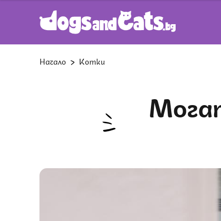
Начало
Котки
Могат ли котките да виждат