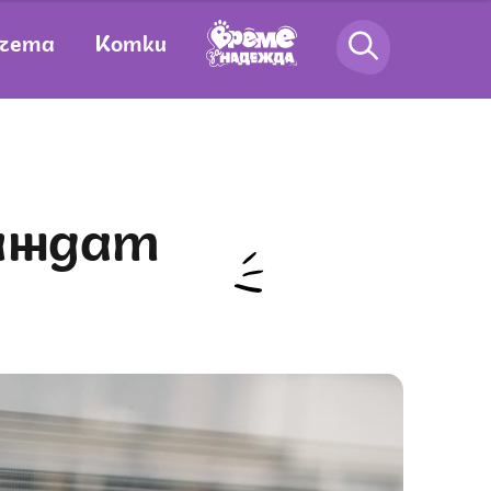
чета
Котки