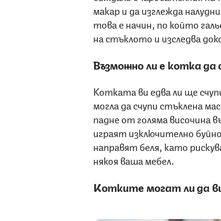
макар и да изглежда налудн
това е начин, по който га
на стъклото и изследва доко
Възможно ли е котка да 
Котката ви едва ли ще счуп
могла да счупи стъклена маса
падне от голяма височина в
играят изключително буйно 
направят беля, като рискув
някоя ваша мебел.
Котките могат ли да в