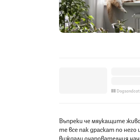
Dogsandcat
Въпреки че мяукащите жив
те все пак драскат по него
виждали очарователния начи