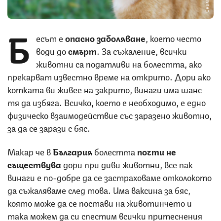
Б
есът е
опасно заболяване
, което често
води до
смърт
. За съжаление, всички
животни са податливи на болестта, ако
прекарват известно време на открито. Дори ако
котката ви живее на закрито, винаги има шанс
тя да избяга. Всичко, което е необходимо, е едно
физическо взаимодействие със заразено животно,
за да се зарази с бяс.
Макар че в
България
болестта
почти не
съществува
дори при диви животни, все пак
винаги е по-добре да се застраховаме отколокото
да съжаляваме след това. Има ваксина за бяс,
която може да се постави на животинчето и
така можем да си спестим всички притеснения