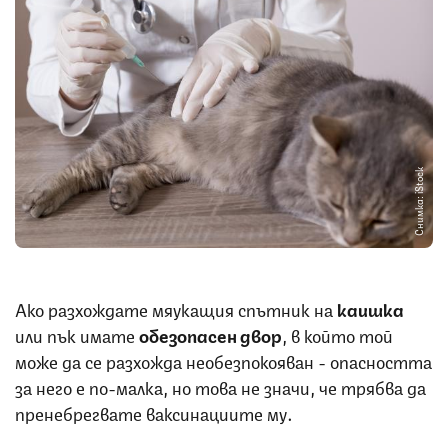
Снимка: iStock
Ако разхождате мяукащия спътник на
каишка
или пък имате
обезопасен двор
, в който той
може да се разхожда необезпокояван - опасността
за него е по-малка, но това не значи, че трябва да
пренебрегвате ваксинациите му.