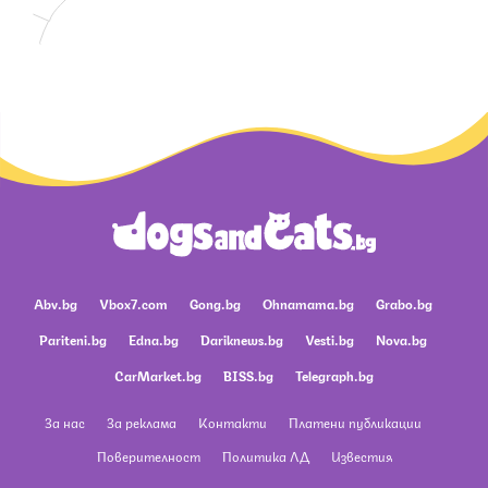
Abv.bg
Vbox7.com
Gong.bg
Ohnamama.bg
Grabo.bg
Pariteni.bg
Edna.bg
Dariknews.bg
Vesti.bg
Nova.bg
CarMarket.bg
BISS.bg
Telegraph.bg
За нас
За реклама
Контакти
Платени публикации
Поверителност
Политика ЛД
Известия