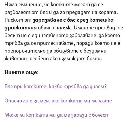
Няма съмнение, че котките могат да се
разболеят от бяс и да го предадат на хората.
Рискът от
заразяване с бяс чрез котешка
драскотина
обаче е
нисък
. Имайте предвид, че
бесът не е единственото заболяване, за което
трябва да се притеснявате, поради което не е
препоръчително да общувате с бездомни
животни, особено ако изглеждат болни.
Вижте още:
Бяс при котките, какво трябва да знаем?
Опасно ли е за мен, ако котката ми ме ухапе
Може ли котката ми да ме зарази с болест