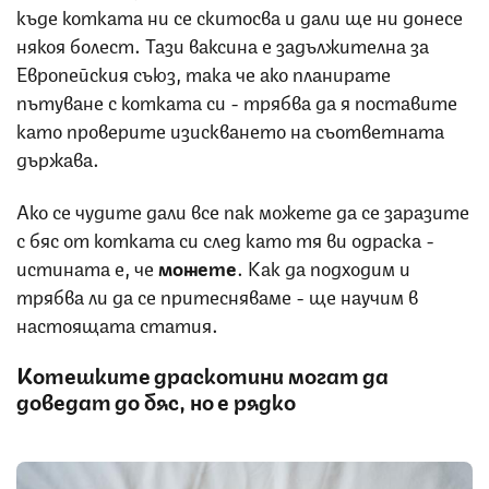
къде котката ни се скитосва и дали ще ни донесе
някоя болест. Тази ваксина е задължителна за
Европейския съюз, така че ако планирате
пътуване с котката си - трябва да я поставите
като проверите изискването на съответната
държава.
Ако се чудите дали все пак можете да се заразите
с бяс от котката си след като тя ви одраска -
истината е, че
можете
. Как да подходим и
трябва ли да се притесняваме - ще научим в
настоящата статия.
Котешките драскотини могат да
доведат до бяс, но е рядко