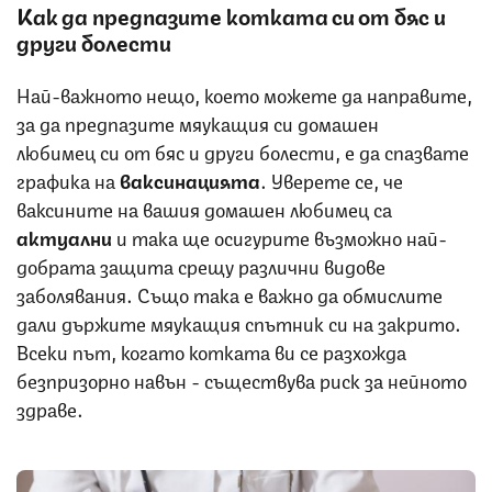
Как да предпазите котката си от бяс и
други болести
Най-важното нещо, което можете да направите,
за да предпазите мяукащия си домашен
любимец си от бяс и други болести, е да спазвате
графика на
ваксинацията
. Уверете се, че
ваксините на вашия домашен любимец са
актуални
и така ще осигурите възможно най-
добрата защита срещу различни видове
заболявания. Също така е важно да обмислите
дали държите мяукащия спътник си на закрито.
Всеки път, когато котката ви се разхожда
безпризорно навън - съществува риск за нейното
здраве.