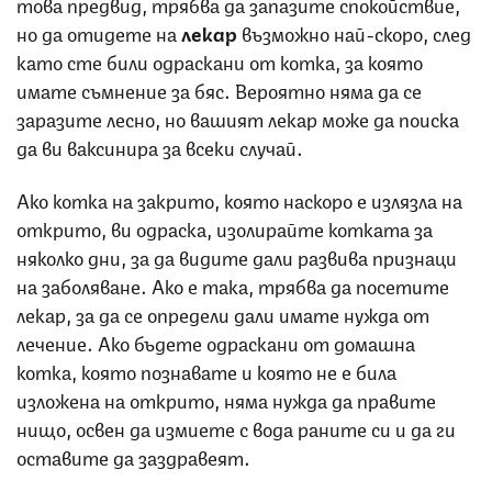
това предвид, трябва да запазите спокойствие,
но да отидете на
лекар
възможно най-скоро, след
като сте били одраскани от котка, за която
имате съмнение за бяс. Вероятно няма да се
заразите лесно, но вашият лекар може да поиска
да ви ваксинира за всеки случай.
Ако котка на закрито, която наскоро е излязла на
открито, ви одраска, изолирайте котката за
няколко дни, за да видите дали развива признаци
на заболяване. Ако е така, трябва да посетите
лекар, за да се определи дали имате нужда от
лечение. Ако бъдете одраскани от домашна
котка, която познавате и която не е била
изложена на открито, няма нужда да правите
нищо, освен да измиете с вода раните си и да ги
оставите да заздравеят.