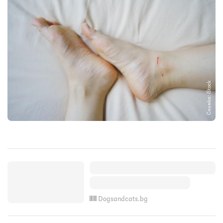
Снимка: iStock
Dogsandcats.bg