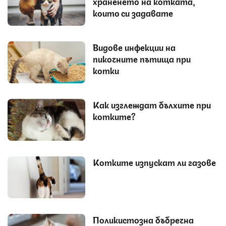
храненето на котката,
които си задавате
Видове инфекции на
пикочните пътища при
котки
Как изглеждат бълхите при
котките?
Котките изпускат ли газове
Поликистозна бъбречна