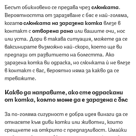
Бесът обикновено се предава чрез
слюнката
.
Вероятността от заразяване с бяс е най-голяма,
когат
о слюнката на заразена котка
влезе в
контакт с
отворена рана
или вашите очи, нос
или уста. Дори в такава ситуация, можете да се
ваксинирате възможно най-скоро, което ще ви
предпази от развитието на болестта. Ако
заразена котка ви одраска, но слюнката ѝ не влезе
в контакт с вас, вероятно няма за какво да се
тревожите.
Какво да направите, ако сте одраскани
от котка, която може да е заразена с бяс
За по-голяма сигурност е добра идея винаги да се
отнасяте към диви котки или животни, които
срещнете на открито с предпазливост. Имайки