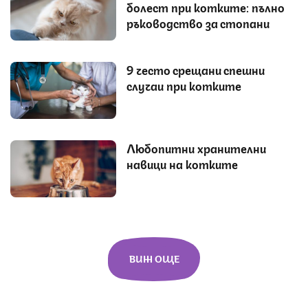
болест при котките: пълно
ръководство за стопани
9 често срещани спешни
случаи при котките
Любопитни хранителни
навици на котките
ВИЖ ОЩЕ