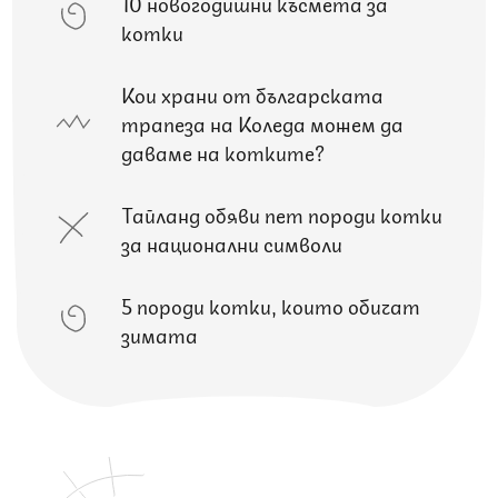
10 новогодишни късмета за
котки
Кои храни от българската
трапеза на Коледа можем да
даваме на котките?
Тайланд обяви пет породи котки
за национални символи
5 породи котки, които обичат
зимата