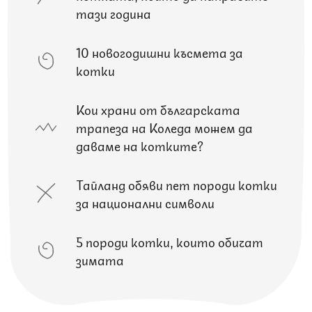
тази година
10 новогодишни късмета за
котки
Кои храни от българската
трапеза на Коледа можем да
даваме на котките?
Тайланд обяви пет породи котки
за национални символи
5 породи котки, които обичат
зимата