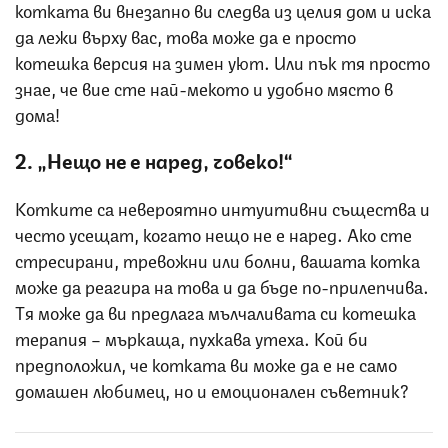
котката ви внезапно ви следва из целия дом и иска
да лежи върху вас, това може да е просто
котешка версия на зимен уют. Или пък тя просто
знае, че вие сте най-мекото и удобно място в
дома!
2. „Нещо не е наред, човеко!“
Котките са невероятно интуитивни същества и
често усещат, когато нещо не е наред. Ако сте
стресирани, тревожни или болни, вашата котка
може да реагира на това и да бъде по-прилепчива.
Тя може да ви предлага мълчаливата си котешка
терапия – мъркаща, пухкава утеха. Кой би
предположил, че котката ви може да е не само
домашен любимец, но и емоционален съветник?