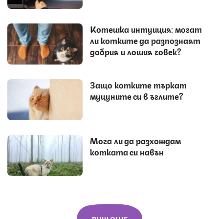
Котешка интуиция: могат
ли котките да разпознаят
добрия и лошия човек?
Защо котките търкат
муцуните си в ъглите?
Мога ли да разхождам
котката си навън
ВИЖ ОЩЕ