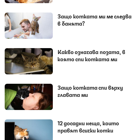
Защо котката ми ме следва
в банята?
Какво означава позата, в
която спи котката ми
Защо котката спи върху
главата ми
12 досадни неща, които
правят всички котки