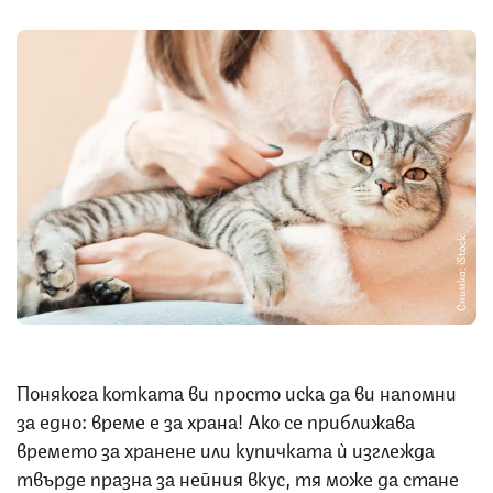
Снимка: iStock
Понякога котката ви просто иска да ви напомни
за едно: време е за храна! Ако се приближава
времето за хранене или купичката ѝ изглежда
твърде празна за нейния вкус, тя може да стане