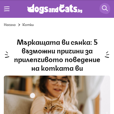
Начало
Котки
Мъркащата ви сянка: 5
възможни причини за
прилепчивото поведение
на котката ви