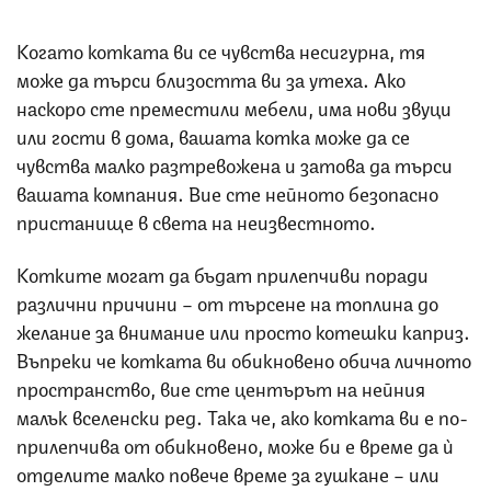
Когато котката ви се чувства несигурна, тя
може да търси близостта ви за утеха. Ако
наскоро сте преместили мебели, има нови звуци
или гости в дома, вашата котка може да се
чувства малко разтревожена и затова да търси
вашата компания. Вие сте нейното безопасно
пристанище в света на неизвестното.
Котките могат да бъдат прилепчиви поради
различни причини – от търсене на топлина до
желание за внимание или просто котешки каприз.
Въпреки че котката ви обикновено обича личното
пространство, вие сте центърът на нейния
малък вселенски ред. Така че, ако котката ви е по-
прилепчива от обикновено, може би е време да ѝ
отделите малко повече време за гушкане – или