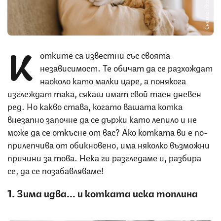
Снимка: iStock
К
отките са известни със своята
независимост. Те обичат да се разхождат
наоколо като малки царе, а понякога
изглеждат така, сякаш имат свой таен дневен
ред. Но какво става, когато вашата котка
внезапно започне да се държи като лепило и не
може да се откъсне от вас? Ако котката ви е по-
прилепчива от обикновено, има няколко възможни
причини за това. Нека ги разгледаме и, разбира
се, да се позабавляваме!
1. Зима идва... и котката иска топлина