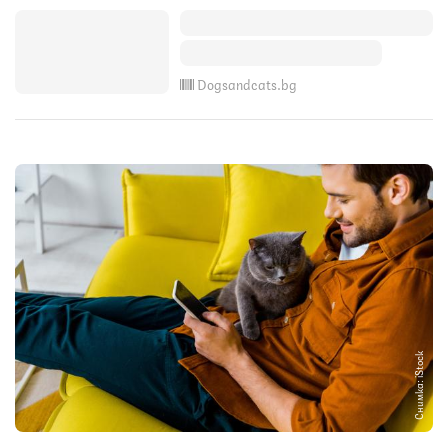
Dogsandcats.bg
Снимка: iStock