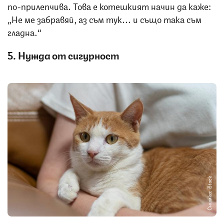
по-прилепчива. Това е котешкият начин да каже:
„Не ме забравяй, аз съм тук... и също така съм
гладна.“
5. Нужда от сигурност
Снимка: iStock