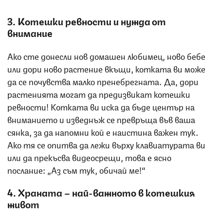
3. Котешки ревности и нужда от
внимание
Ако сте донесли нов домашен любимец, ново бебе
или дори ново растение вкъщи, котката ви може
да се почувства малко пренебрегната. Да, дори
растенията могат да предизвикат котешки
ревности! Котката ви иска да бъде център на
вниманието и изведнъж се превръща във ваша
сянка, за да напомни кой е наистина важен тук.
Ако тя се опитва да лежи върху клавиатурата ви
или да прекъсва видеосрещи, това е ясно
послание: „Аз съм тук, обичай ме!“
4. Храната – най-важното в котешкия
живот