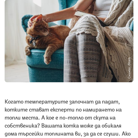
Снимка: iStock
Когато температурите започнат да падат,
котките стават експерти по намирането на
топли места. А кое е по-топло от скута на
собственика? Вашата котка може да обикаля
дома търсейки топлината ви, за да се сгуши. Ако